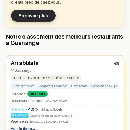
clients près de chez vous.
En savoir plus
Notre classement des meilleurs restaurants
à Guénange
Fermé
(11:45 – 13:30, 18:00 – 21:00)
Arrabbiata
€€
N° 1
★
Guénange
Italienne
Pizzeria
Pizzas
Pâtes
Sicilienne
Pizza arrabbiata
Spaghetti fruits de mer
Pizza bronte
Carpaccio de poulpe
Tirami
Livraison :
Uber Eats
Réservation en ligne :
Non renseignée
4.9
/5
★★★★★
· 192 avis Google
Aucun avis par la communauté
RANKEAT
Vote rapide
Aucun vote pour le moment
Voir la fiche
→