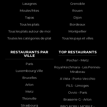
Lasagnes
Grenoble
Moules frites
Rouen
Tapas
Dijon
Tous les plats
Bordeaux
Tous les plats autour de moi
Montpellier
Toutes les catégories de plat
Tous les pays et villes
RESTAURANTS PAR
TOP RESTAURANTS
VILLE
Pocha ! - Metz
Paris
Royal Kechmara - Les Pennes-
Luxembourg Ville
Mirabeau
Bruxelles
A Vista - Porto-Vecchio
Arlon
FILS - Limoges
Metz
Ovvio - Paris
Thionville
Brasserie G - Arlon
Strasbourg
BBQ &GRILL MOBILE -