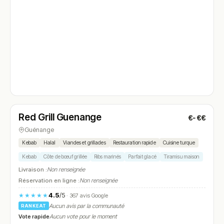
Fermé
(11:30 – 14:00, 18:00 – 22:00)
Red Grill Guenange
€-€€
N° 4
Guénange
Kebab
Halal
Viandes et grillades
Restauration rapide
Cuisine turque
Kebab
Côte de bœuf grillée
Ribs marinés
Parfait glacé
Tiramisu maison
Livraison :
Non renseignée
Réservation en ligne :
Non renseignée
4.5
/5
★★★★★
· 367 avis Google
Aucun avis par la communauté
RANKEAT
Vote rapide
Aucun vote pour le moment