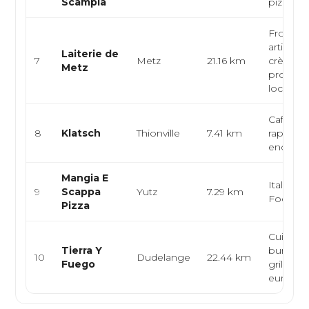
Scampia
pizzeria,
Fromage
artisanal
Laiterie de
7
Metz
21.16 km
crèmeri
Metz
produits 
loca...
Café bar
8
Klatsch
Thionville
7.41 km
rapide, 
encas
Mangia E
Italienne
9
Scappa
Yutz
7.29 km
Foodtru
Pizza
Cuisine l
Tierra Y
burger, p
10
Dudelange
22.44 km
Fuego
grillade,
eur...