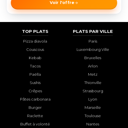
Voir l'offre
TOP PLATS
PLATS PAR VILLE
Pizza diavola
Paris
Couscous
Luxembourg Ville
Kebab
Bruxelles
Tacos
Arlon
Paëlla
Metz
Sushis
Thionville
Crêpes
Strasbourg
Pâtes carbonara
Lyon
Burger
Marseille
Raclette
Toulouse
Buffet à volonté
Nantes