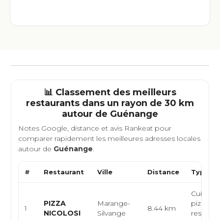
📊 Classement des meilleurs
restaurants dans un rayon de 30 km
autour de
Guénange
Notes Google, distance et avis Rankeat pour
comparer rapidement les meilleures adresses locales
autour de
Guénange
.
#
Restaurant
Ville
Distance
Type de
Cuisine i
PIZZA
Marange-
pizzeria,
1
8.44 km
NICOLOSI
Silvange
restaura