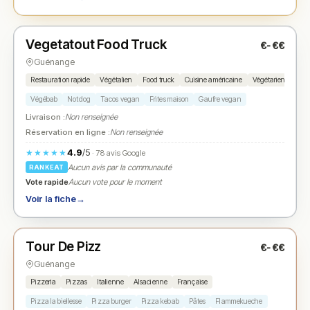
Fermé
(11:45 – 13:45, 18:30 – 20:30)
Vegetatout Food Truck
€-€€
N° 2
★
Guénange
Restauration rapide
Végétalien
Food truck
Cuisine américaine
Végétarien
Végébab
Notdog
Tacos vegan
Frites maison
Gaufre vegan
Livraison :
Non renseignée
Réservation en ligne :
Non renseignée
4.9
/5
★★★★★
· 78 avis Google
Aucun avis par la communauté
RANKEAT
Vote rapide
Aucun vote pour le moment
Voir la fiche
→
Fermé
(18:00 – 22:00)
Tour De Pizz
€-€€
N° 3
★
Guénange
Pizzeria
Pizzas
Italienne
Alsacienne
Française
Pizza la biellesse
Pizza burger
Pizza kebab
Pâtes
Flammekueche