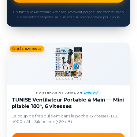
En tant que Partenaire Amazon, Rankeat perçoit une commission
sur les achats éligibles. Aucun coût supplémentaire pour vous.
IDÉE CANICULE
prime
PARTENARIAT AMAZON
TUNISE Ventilateur Portable à Main — Mini
pliable 180°, 6 vitesses
Le coup de frais qui tient dans la poche. 6 vitesses · LCD ·
4000mAh · Silencieux (<20 dB).