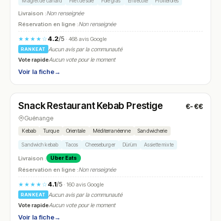
Magret de canard
Filet de sole
Foie gras
Entrecôte
Profiteroles
Livraison :
Non renseignée
Réservation en ligne :
Non renseignée
4.2
/5
★★★★☆
· 468 avis Google
Aucun avis par la communauté
RANKEAT
Vote rapide
Aucun vote pour le moment
Voir la fiche
→
Fermé
(11:15 – 14:30, 17:30 – 22:00)
Snack Restaurant Kebab Prestige
€-€€
N° 7
Guénange
Kebab
Turque
Orientale
Méditerranéenne
Sandwicherie
Sandwich kebab
Tacos
Cheeseburger
Dürüm
Assiette mixte
Livraison :
Uber Eats
Réservation en ligne :
Non renseignée
4.1
/5
★★★★☆
· 160 avis Google
Aucun avis par la communauté
RANKEAT
Vote rapide
Aucun vote pour le moment
Voir la fiche
→