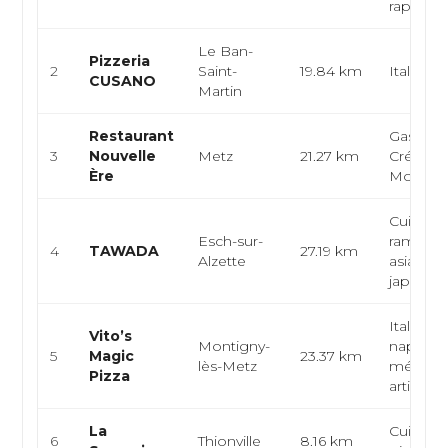
rapide
Le Ban-
Pizzeria
2
Saint-
19.84 km
Italienne
CUSANO
Martin
Restaurant
Gastron
3
Nouvelle
Metz
21.27 km
Créative
Ère
Modern
Cuisine 
Esch-sur-
ramen, c
4
TAWADA
27.19 km
Alzette
asiatique
japonais t
Italienne
Vito’s
Montigny-
napolita
5
Magic
23.37 km
lès-Metz
méditer
Pizza
artisan...
La
Cuisine i
6
Thionville
8.16 km