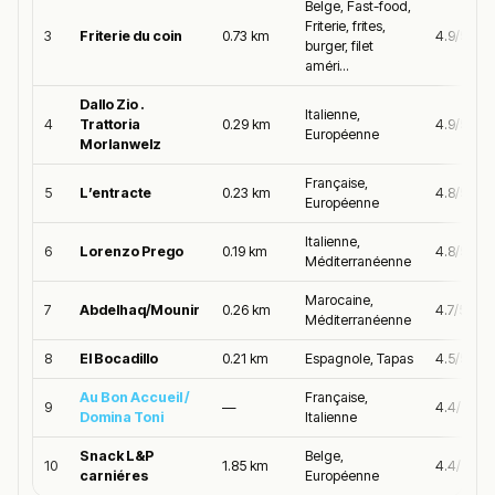
Belge, Fast-food,
Friterie, frites,
3
Friterie du coin
0.73 km
4.9/5
burger, filet
améri...
Dallo Zio .
Italienne,
4
Trattoria
0.29 km
4.9/5
Européenne
Morlanwelz
Française,
5
L’entracte
0.23 km
4.8/5
Européenne
Italienne,
6
Lorenzo Prego
0.19 km
4.8/5
Méditerranéenne
Marocaine,
7
Abdelhaq/Mounir
0.26 km
4.7/5
Méditerranéenne
8
El Bocadillo
0.21 km
Espagnole, Tapas
4.5/5
Au Bon Accueil /
Française,
9
—
4.4/5
Domina Toni
Italienne
Snack L&P
Belge,
10
1.85 km
4.4/5
carniéres
Européenne