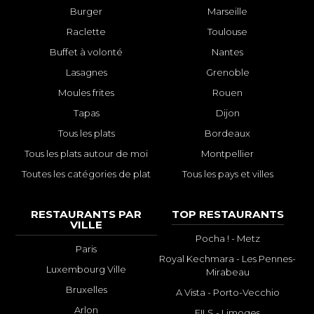
Burger
Marseille
Raclette
Toulouse
Buffet à volonté
Nantes
Lasagnes
Grenoble
Moules frites
Rouen
Tapas
Dijon
Tous les plats
Bordeaux
Tous les plats autour de moi
Montpellier
Toutes les catégories de plat
Tous les pays et villes
RESTAURANTS PAR
TOP RESTAURANTS
VILLE
Pocha ! - Metz
Paris
Royal Kechmara - Les Pennes-
Luxembourg Ville
Mirabeau
Bruxelles
A Vista - Porto-Vecchio
Arlon
FILS - Limoges