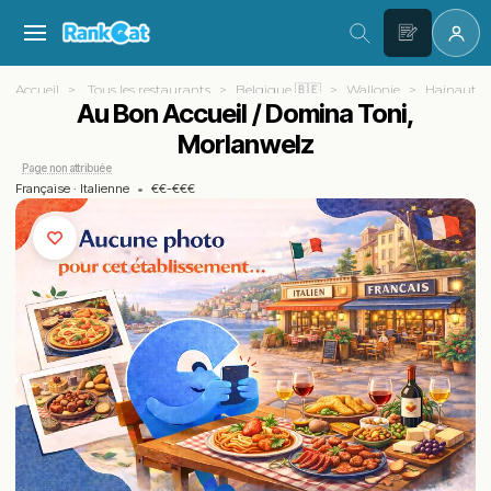
Accueil
Tous les restaurants
Belgique 🇧🇪
Wallonie
Hainaut
Au Bon Accueil / Domina Toni,
Morlanwelz
Page non attribuée
Française
·
Italienne
•
€€-€€€