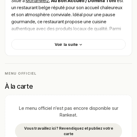
Situé à
Morlanwelz
,
Au Bon Accueil / Domina Toni
est
un restaurant belge réputé pour son accueil chaleureux
et son atmosphère conviviale. Idéal pour une pause
gourmande, ce restaurant propose une cuisine
authentique avec des produits locaux de qualité. Parmi
les plats phares, ne manquez pas le délicieux
Waterzooï de poulet
, les
boulets à la Liégeoise
ou
Voir la suite
encore le savoureux
stoemp
. L’établissement met un
point d’honneur à servir des mets savoureux et
généreusement garnis.
Pour
trouver le meilleur plat de Au Bon Accueil /
MENU OFFICIEL
Domina Toni
, plongez dans les avis des clients
À la carte
satisfaits et profitez de cette adresse culinaire à
Morlanwelz pour un moment gourmand inoubliable.
!
Texte généré par intelligence artificielle, en attente de
Le menu officiel n'est pas encore disponible sur
validation humaine.
Rankeat.
Cette description peut contenir des erreurs, n'hésitez pas à
nous aider en vous rendant sur :
Améliorer la fiche de cet
Vous travaillez ici ? Revendiquez et publiez votre
établissement
carte