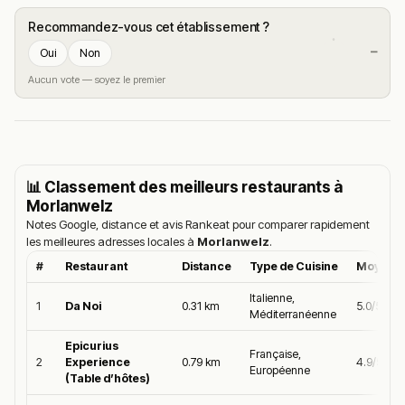
Recommandez-vous cet établissement ?
—
Oui
Non
Aucun vote — soyez le premier
📊 Classement des meilleurs restaurants à
Morlanwelz
Notes Google, distance et avis Rankeat pour comparer rapidement
les meilleures adresses locales à
Morlanwelz
.
#
Restaurant
Distance
Type de Cuisine
Moyenne
Italienne,
1
Da Noi
0.31 km
5.0/5
Méditerranéenne
Epicurius
Française,
2
Experience
0.79 km
4.9/5
Européenne
(Table d’hôtes)