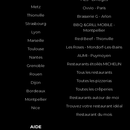
Metz
Ovvio - Paris
Thionville
Brasserie G - Arlon
Strasbourg
BBQ &GRILL MOBILE -
Montpellier
Lyon
Red Beef - Thionville
Marseille
Les Roses - Mondorf-Les-Bains
Toulouse
AUMI - Puymoyen
Nantes
Restaurants étoilés MICHELIN
Grenoble
Tous les restaurants
Rouen
Toutes les pizzerias
Dijon
Toutes les crêperies
Bordeaux
Restaurants autour de moi
Montpellier
Trouvez votre restaurant idéal
Nice
Restaurant du mois
AIDE