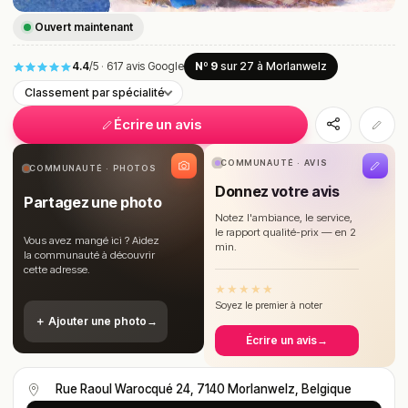
Ouvert maintenant
4.4
/5
·
617 avis Google
Nº 9
sur 27
à Morlanwelz
Classement par spécialité
Écrire un avis
COMMUNAUTÉ · AVIS
COMMUNAUTÉ · PHOTOS
Donnez votre avis
Partagez une photo
Notez l'ambiance, le service,
le rapport qualité-prix — en 2
Vous avez mangé ici ? Aidez
min.
la communauté à découvrir
cette adresse.
★
★
★
★
★
Soyez le premier à noter
＋ Ajouter une photo
→
Écrire un avis
→
Rue Raoul Warocqué 24, 7140 Morlanwelz, Belgique