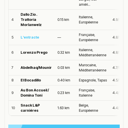
améri...
Dallo Zio .
Italienne,
4
Trattoria
0.15 km
4.9/5
Européenne
Morlanwelz
Française,
5
L’entracte
—
4.8/5
Européenne
Italienne,
6
Lorenzo Prego
0.32 km
4.8/5
Méditerranéenne
Marocaine,
7
Abdelhaq/Mounir
0.03 km
4.7/5
Méditerranéenne
8
El Bocadillo
0.40 km
Espagnole, Tapas
4.5/5
Au Bon Accueil /
Française,
9
0.23 km
4.4/5
Domina Toni
Italienne
Snack L&P
Belge,
10
1.63 km
4.4/5
carniéres
Européenne