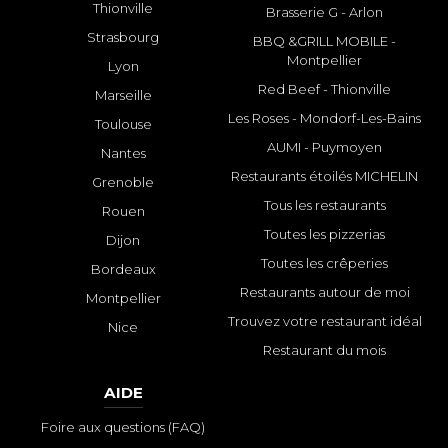
Thionville
Brasserie G - Arlon
Strasbourg
BBQ &GRILL MOBILE -
Montpellier
Lyon
Red Beef - Thionville
Marseille
Les Roses - Mondorf-Les-Bains
Toulouse
AUMI - Puymoyen
Nantes
Restaurants étoilés MICHELIN
Grenoble
Tous les restaurants
Rouen
Toutes les pizzerias
Dijon
Toutes les crêperies
Bordeaux
Restaurants autour de moi
Montpellier
Trouvez votre restaurant idéal
Nice
Restaurant du mois
AIDE
Foire aux questions (FAQ)