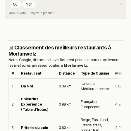
—
Oui
Non
Aucun vote — soyez le premier
📊 Classement des meilleurs restaurants à
Morlanwelz
Notes Google, distance et avis Rankeat pour comparer rapidement
les meilleures adresses locales à
Morlanwelz
.
#
Restaurant
Distance
Type de Cuisine
Moyenne
Italienne,
1
Da Noi
0.09 km
5.0/5
Méditerranéenne
Epicurius
Française,
2
Experience
0.98 km
4.9/5
Européenne
(Table d’hôtes)
Belge, Fast-food,
Friterie, frites,
3
Friterie du coin
0.60 km
4.9/5
burger, filet