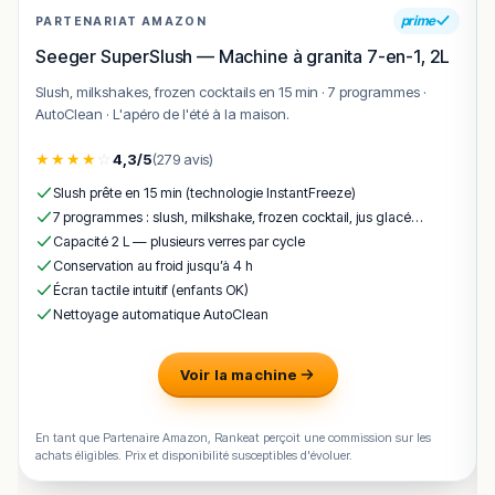
prime
PARTENARIAT AMAZON
Seeger SuperSlush — Machine à granita 7-en-1, 2L
Slush, milkshakes, frozen cocktails en 15 min · 7 programmes ·
AutoClean · L'apéro de l'été à la maison.
★
★
★
★
☆
4,3/5
(279 avis)
Slush prête en 15 min (technologie InstantFreeze)
7 programmes : slush, milkshake, frozen cocktail, jus glacé…
Capacité 2 L — plusieurs verres par cycle
Conservation au froid jusqu’à 4 h
Écran tactile intuitif (enfants OK)
Nettoyage automatique AutoClean
Voir la machine
En tant que Partenaire Amazon, Rankeat perçoit une commission sur les
achats éligibles. Prix et disponibilité susceptibles d'évoluer.