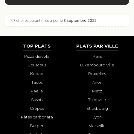
Fiche restaurant mise à jour le
3 septembre 2025
TOP PLATS
PLATS PAR VILLE
Pizza diavola
Paris
Couscous
Luxembourg Ville
Kebab
Bruxelles
Tacos
Arlon
Paëlla
Metz
Sushis
Thionville
Crêpes
Strasbourg
Pâtes carbonara
Lyon
Burger
Marseille