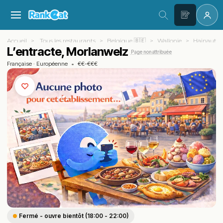
Accueil
Tous les restaurants
Belgique 🇧🇪
Wallonie
Hainaut
L’entracte, Morlanwelz
Page non attribuée
Française
·
Européenne
•
€€-€€€
Fermé - ouvre bientôt (18:00 - 22:00)