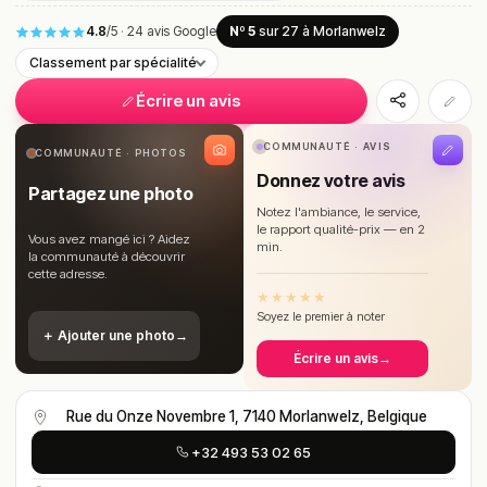
4.8
/5
·
24 avis Google
Nº 5
sur 27
à Morlanwelz
Classement par spécialité
Écrire un avis
COMMUNAUTÉ · AVIS
COMMUNAUTÉ · PHOTOS
Donnez votre avis
Partagez une photo
Notez l'ambiance, le service,
le rapport qualité-prix — en 2
Vous avez mangé ici ? Aidez
min.
la communauté à découvrir
cette adresse.
★
★
★
★
★
Soyez le premier à noter
＋ Ajouter une photo
→
Écrire un avis
→
Rue du Onze Novembre 1, 7140 Morlanwelz, Belgique
+32 493 53 02 65