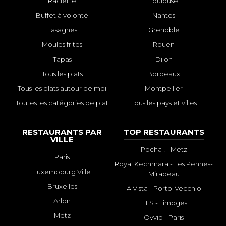
Raclette
Toulouse
Buffet à volonté
Nantes
Lasagnes
Grenoble
Moules frites
Rouen
Tapas
Dijon
Tous les plats
Bordeaux
Tous les plats autour de moi
Montpellier
Toutes les catégories de plat
Tous les pays et villes
RESTAURANTS PAR
TOP RESTAURANTS
VILLE
Pocha ! - Metz
Paris
Royal Kechmara - Les Pennes-
Luxembourg Ville
Mirabeau
Bruxelles
A Vista - Porto-Vecchio
Arlon
FILS - Limoges
Metz
Ovvio - Paris