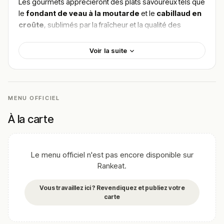
Les gourmets apprécieront des plats savoureux tels que
le
fondant de veau à la moutarde
et le
cabillaud en
croûte
, sublimés par la fraîcheur et la qualité des
produits locaux. L’ambiance chaleureuse et le service
attentionné font de chaque repas un moment privilégié.
Voir la suite
Pour trouver le meilleur plat de L’Entracte, explore les
recommandations de ceux qui ont succombé aux
délices de cette adresse prisée à Morlanwelz.
MENU OFFICIEL
!
Texte généré par intelligence artificielle, en attente de
validation humaine.
À la carte
Cette description peut contenir des erreurs, n'hésitez pas à
nous aider en vous rendant sur :
Améliorer la fiche de cet
établissement
Le menu officiel n'est pas encore disponible sur
Rankeat.
Vous travaillez ici ? Revendiquez et publiez votre
carte