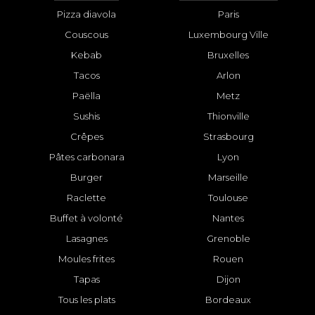
Pizza diavola
Paris
Couscous
Luxembourg Ville
Kebab
Bruxelles
Tacos
Arlon
Paëlla
Metz
Sushis
Thionville
Crêpes
Strasbourg
Pâtes carbonara
Lyon
Burger
Marseille
Raclette
Toulouse
Buffet à volonté
Nantes
Lasagnes
Grenoble
Moules frites
Rouen
Tapas
Dijon
Tous les plats
Bordeaux