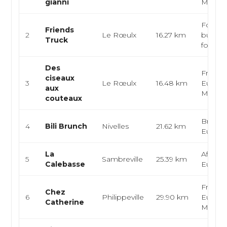
gianni
Médite
Food t
Friends
2
Le Rœulx
16.27 km
burgers
Truck
food
Des
Françai
ciseaux
3
Le Rœulx
16.48 km
Europé
aux
Moder
couteaux
Brunch
4
Bili Brunch
Nivelles
21.62 km
Europ
La
Africain
5
Sambreville
25.39 km
Calebasse
Europ
Françai
Chez
6
Philippeville
29.90 km
Europé
Catherine
Moder