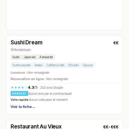
Fermé
Sushi Dream
€€
N° 4
Anderlues
Sushi
Japonais
À emporter
Sushis assortis
Makis
California rolls
Chirashi
Gyozas
Livraison :
Non renseignée
Réservation en ligne :
Non renseignée
4.3
/5
★★★★☆
· 202 avis Google
Aucun avis par la communauté
RANKEAT
Vote rapide
Aucun vote pour le moment
Voir la fiche
→
Fermé
(18:00 – 22:00)
Restaurant Au Vieux
€€-€€€
N° 5