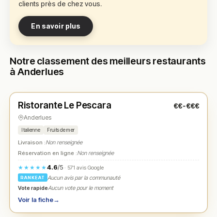
clients près de chez vous.
En savoir plus
Notre classement des meilleurs restaurants
à Anderlues
Fermé
(12:00 – 14:00, 18:00 – 22:00)
Ristorante Le Pescara
€€-€€€
N° 1
★
Anderlues
Italienne
Fruits de mer
Livraison :
Non renseignée
Réservation en ligne :
Non renseignée
4.6
/5
★★★★★
· 571 avis Google
Aucun avis par la communauté
RANKEAT
Vote rapide
Aucun vote pour le moment
Voir la fiche
→
Fermé
(12:00 – 15:00, 18:30 – 23:30)