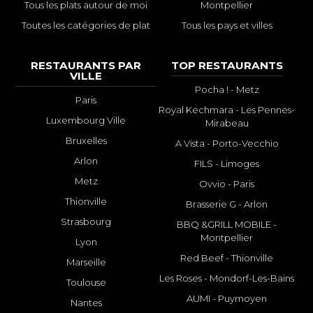
Tous les plats autour de moi
Montpellier
Toutes les catégories de plat
Tous les pays et villes
RESTAURANTS PAR
TOP RESTAURANTS
VILLE
Pocha ! - Metz
Paris
Royal Kechmara - Les Pennes-
Luxembourg Ville
Mirabeau
Bruxelles
A Vista - Porto-Vecchio
Arlon
FILS - Limoges
Metz
Ovvio - Paris
Thionville
Brasserie G - Arlon
Strasbourg
BBQ &GRILL MOBILE -
Montpellier
Lyon
Red Beef - Thionville
Marseille
Les Roses - Mondorf-Les-Bains
Toulouse
AUMI - Puymoyen
Nantes