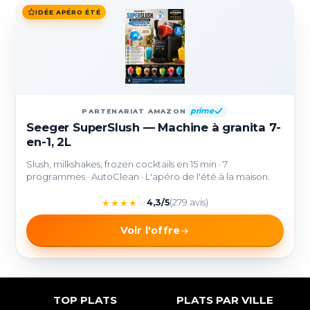
IDÉE APÉRO ÉTÉ
prime
PARTENARIAT AMAZON
Seeger SuperSlush — Machine à granita 7-
en-1, 2L
Slush, milkshakes, frozen cocktails en 15 min · 7
programmes · AutoClean · L'apéro de l'été à la maison.
★
★
★
★
☆
4,3/5
(279 avis)
Voir l'offre
TOP PLATS
PLATS PAR VILLE