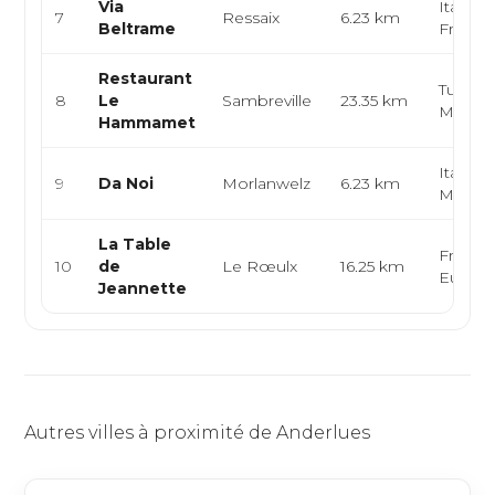
Via
Italienn
7
Ressaix
6.23 km
Beltrame
Françai
Restaurant
Tunisie
8
Le
Sambreville
23.35 km
Médite
Hammamet
Italienn
9
Da Noi
Morlanwelz
6.23 km
Médite
La Table
Françai
10
de
Le Rœulx
16.25 km
Europ
Jeannette
Autres villes à proximité de Anderlues