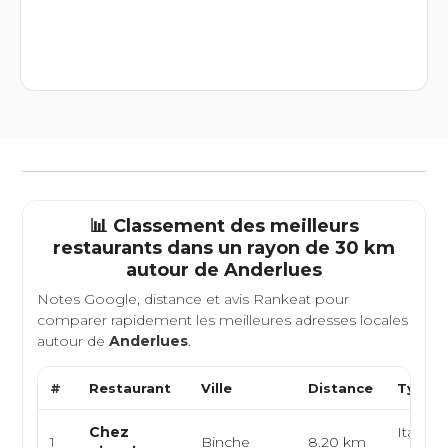
📊 Classement des meilleurs
restaurants dans un rayon de 30 km
autour de
Anderlues
Notes Google, distance et avis Rankeat pour
comparer rapidement les meilleures adresses locales
autour de
Anderlues
.
#
Restaurant
Ville
Distance
Type d
Chez
Italienn
1
Binche
8.20 km