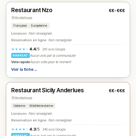
Restaurant Nzo
€€-€€€
N° 2
★
Anderlues
Française
Européenne
Livraison :
Non renseignée
Réservation en ligne :
Non renseignée
4.4
/5
★★★★☆
· 281 avis Google
Aucun avis par la communauté
RANKEAT
Vote rapide
Aucun vote pour le moment
Voir la fiche
→
Fermé
(18:00 – 22:00)
Restaurant Sicily Anderlues
€€-€€€
N° 3
★
Anderlues
Italienne
Méditerranéenne
Livraison :
Non renseignée
Réservation en ligne :
Non renseignée
4.3
/5
★★★★☆
· 346 avis Google
Aucun avis par la communauté
RANKEAT