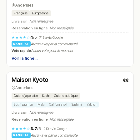
Anderlues
Française
Européenne
Livraison :
Non renseignée
Réservation en ligne :
Non renseignée
4
/5
★★★★☆
· 715 avis Google
Aucun avis par la communauté
RANKEAT
Vote rapide
Aucun vote pour le moment
Voir la fiche
→
Fermé
Maison Kyoto
€€
N° 6
Anderlues
Cuisine japonaise
Sushi
Cuisine asiatique
Sushi saumon
Maki
California roll
Sashimi
Yakitori
Livraison :
Non renseignée
Réservation en ligne :
Non renseignée
3.7
/5
★★★★☆
· 210 avis Google
Aucun avis par la communauté
RANKEAT