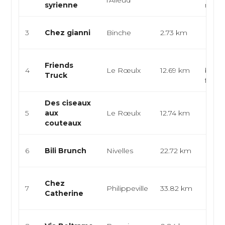
l'Alleud
syrienne
mezzé
Italie
3
Chez gianni
Binche
2.73 km
Médi
Food 
Friends
4
Le Rœulx
12.69 km
burge
Truck
food
Des ciseaux
Franç
5
aux
Le Rœulx
12.74 km
Euro
couteaux
Mode
Brunc
6
Bili Brunch
Nivelles
22.72 km
Euro
Franç
Chez
7
Philippeville
33.82 km
Euro
Catherine
Mode
Italie