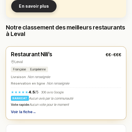
En savoir plus
Notre classement des meilleurs restaurants
à Leval
Fermé
(18:00 – 22:00)
Restaurant Nili’s
€€-€€€
N° 1
★
Leval
Française
Européenne
Livraison :
Non renseignée
Réservation en ligne :
Non renseignée
4.5
/5
★★★★★
· 306 avis Google
Aucun avis par la communauté
RANKEAT
Vote rapide
Aucun vote pour le moment
Voir la fiche
→