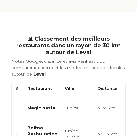
📊 Classement des meilleurs
restaurants dans un rayon de 30 km
autour de
Leval
Notes Google, distance et avis Rankeat pour
comparer rapidement les meilleures adresses locales
autour de
Leval
.
#
Restaurant
Ville
Distance
Type 
Italie
1
Magic pasta
Tubize
31.35 km
Médit
Pâte
Beitna –
Cuisi
Braine-
2
Restauration
33.04 km
moyen