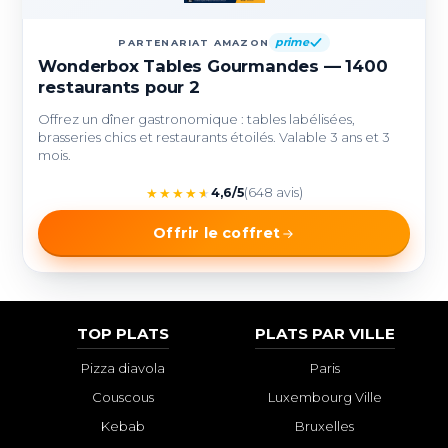
prime
PARTENARIAT AMAZON
Wonderbox Tables Gourmandes — 1400
restaurants pour 2
Offrez un dîner gastronomique : tables labélisées,
brasseries chics et restaurants étoilés. Valable 3 ans et 3
mois.
★
★
★
★
★
4,6/5
(648 avis)
Offrir le coffret
TOP PLATS
PLATS PAR VILLE
Pizza diavola
Paris
Couscous
Luxembourg Ville
Kebab
Bruxelles