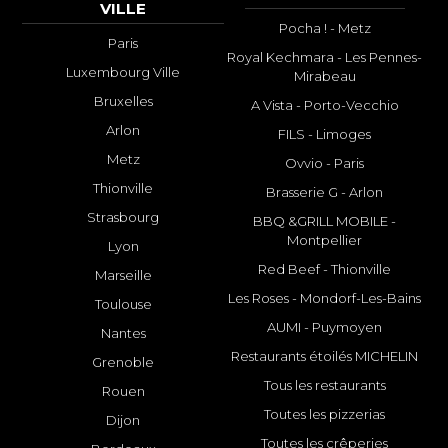
VILLE
Pocha ! - Metz
Paris
Royal Kechmara - Les Pennes-
Luxembourg Ville
Mirabeau
Bruxelles
A Vista - Porto-Vecchio
Arlon
FILS - Limoges
Metz
Ovvio - Paris
Thionville
Brasserie G - Arlon
Strasbourg
BBQ &GRILL MOBILE -
Montpellier
Lyon
Red Beef - Thionville
Marseille
Les Roses - Mondorf-Les-Bains
Toulouse
AUMI - Puymoyen
Nantes
Restaurants étoilés MICHELIN
Grenoble
Tous les restaurants
Rouen
Toutes les pizzerias
Dijon
Toutes les crêperies