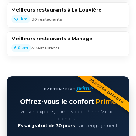
Meilleurs restaurants à La Louvière
•
30 restaurants
5,8 km
Meilleurs restaurants à Manage
•
7 restaurants
6,0 km
30 JOURS OFFERTS
prime
PARTENARIAT
Offrez-vous le confort
Prime
Livraison express, Prime Video, Prime Music et
bien plus.
Essai gratuit de 30 jours
, sans engagement.