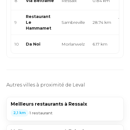
8
Via Beltrame
Ressaix
0.84 km
Franç
Restaurant
Tunis
9
Le
Sambreville
28.74 km
Médi
Hammamet
Italie
10
Da Noi
Morlanwelz
6.17 km
Médi
Autres villes à proximité de Leval
Meilleurs restaurants à Ressaix
•
1 restaurant
2,1 km