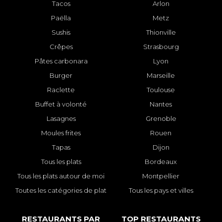
Tacos
Arlon
Paëlla
Metz
Sushis
Thionville
Crêpes
Strasbourg
Pâtes carbonara
Lyon
Burger
Marseille
Raclette
Toulouse
Buffet à volonté
Nantes
Lasagnes
Grenoble
Moules frites
Rouen
Tapas
Dijon
Tous les plats
Bordeaux
Tous les plats autour de moi
Montpellier
Toutes les catégories de plat
Tous les pays et villes
RESTAURANTS PAR
TOP RESTAURANTS