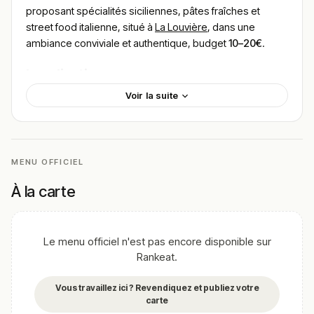
proposant spécialités siciliennes, pâtes fraîches et
street food italienne, situé à
La Louvière
, dans une
ambiance conviviale et authentique, budget
10–20€
.
Localisation
Voir la suite
Délice Gusto Italiano est situé place de la Louve, en plein
centre de La Louvière.
L’établissement bénéficie d’un emplacement central,
idéal pour une pause déjeuner rapide ou un repas à
MENU OFFICIEL
emporter.
À la carte
Cadre & ambiance
Le restaurant propose un cadre simple et chaleureux,
typique des petites adresses italiennes authentiques.
Le menu officiel n'est pas encore disponible sur
L’ambiance est conviviale et familiale, avec un accueil
Rankeat.
réputé pour sa gentillesse et sa proximité avec les
clients.
Vous travaillez ici ? Revendiquez et publiez votre
carte