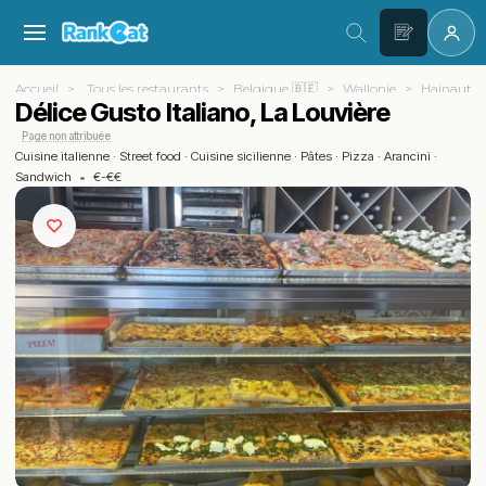
Accueil
Tous les restaurants
Belgique 🇧🇪
Wallonie
Hainaut
Délice Gusto Italiano, La Louvière
Page non attribuée
Cuisine italienne
·
Street food
·
Cuisine sicilienne
·
Pâtes
·
Pizza
·
Arancini
·
Sandwich
•
€-€€