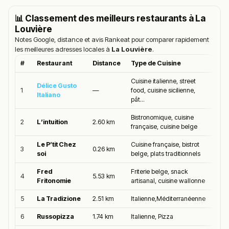
📊 Classement des meilleurs restaurants à
La
Louvière
Notes Google, distance et avis Rankeat pour comparer rapidement
les meilleures adresses locales à
La Louvière
.
#
Restaurant
Distance
Type de Cuisine
Moy
Cuisine italienne, street
Délice Gusto
1
—
food, cuisine sicilienne,
4.9/
Italiano
pât...
Bistronomique, cuisine
2
L’intuition
2.60 km
4.9/
française, cuisine belge
Le P’tit Chez
Cuisine française, bistrot
3
0.26 km
4.9/
soi
belge, plats traditionnels
Fred
Friterie belge, snack
4
5.53 km
4.8/
Fritonomie
artisanal, cuisine wallonne
5
La Tradizione
2.51 km
Italienne,Méditerranéenne
4.8/
6
Russopizza
1.74 km
Italienne, Pizza
4.7/