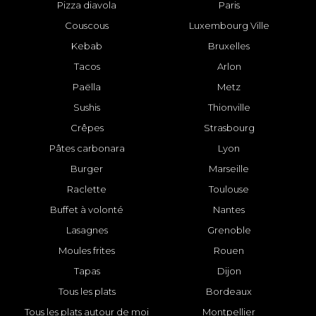
Pizza diavola
Paris
Couscous
Luxembourg Ville
Kebab
Bruxelles
Tacos
Arlon
Paëlla
Metz
Sushis
Thionville
Crêpes
Strasbourg
Pâtes carbonara
Lyon
Burger
Marseille
Raclette
Toulouse
Buffet à volonté
Nantes
Lasagnes
Grenoble
Moules frites
Rouen
Tapas
Dijon
Tous les plats
Bordeaux
Tous les plats autour de moi
Montpellier