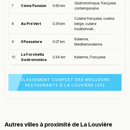
Gastronomique, française,
7
Céma Passion
0.60 km
4.7/
contemporaine
Cuisine française, cuisine
8
Au Pré Vert
0.36 km
belge, cuisine
4.7/
traditionnell...
Italienne,
9
Il Passatore
0.07 km
4.6/
Méditerranéenne
La Forchetta
10
0.34 km
Italienne, Française
4.6/
Gastronomica
CLASSEMENT COMPLET DES MEILLEURS
RESTAURANTS À LA LOUVIÈRE (30)
Autres villes à proximité de La Louvière