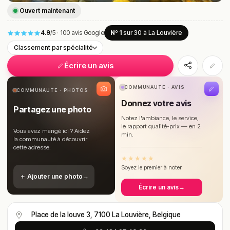
Ouvert maintenant
4.9
/5
·
100 avis Google
Nº 1
sur 30
à La Louvière
Classement par spécialité
Écrire un avis
COMMUNAUTÉ · AVIS
COMMUNAUTÉ · PHOTOS
Donnez votre avis
Partagez une photo
Notez l'ambiance, le service,
le rapport qualité-prix — en 2
Vous avez mangé ici ? Aidez
min.
la communauté à découvrir
cette adresse.
★
★
★
★
★
Soyez le premier à noter
＋ Ajouter une photo
→
Écrire un avis
→
Place de la louve 3, 7100 La Louvière, Belgique