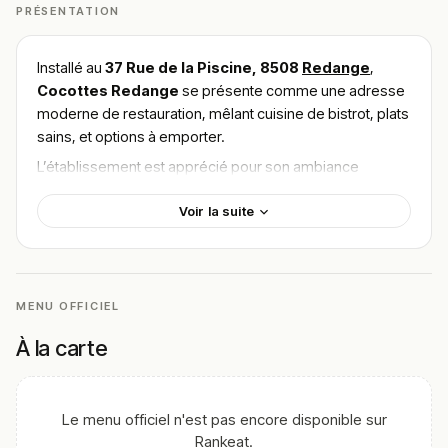
PRÉSENTATION
Installé au
37 Rue de la Piscine, 8508
Redange
,
Cocottes Redange
se présente comme une adresse
moderne de restauration, mêlant cuisine de bistrot, plats
sains, et options à emporter.
L’établissement est apprécié pour son ambiance
chaleureuse, son rapport qualité‑prix et la fraîcheur de
Voir la suite
ses préparations.
🍽️ Carte & plats emblématiques
Parmi les plats plébiscités par les clients :
MENU OFFICIEL
Bagel saumon
— une option fraîche et
gourmande, souvent citée comme “plat favori” sur
À la carte
leur fiche Rankeat.
Wrap poulet César
— proposé comme plat
léger équilibré sur leur liste de meilleurs plats.
Le menu officiel n'est pas encore disponible sur
Rankeat.
Le menu de Cocottes propose des plats variés, avec