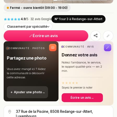
Fermé - ouvre bientôt (09:00 - 19:00)
4.9
/5
·
32 avis Google
Nº 1
sur 3
à Redange-sur-Attert
Classement par spécialité
Écrire un avis
COMMUNAUTÉ · AVIS
COMMUNAUTÉ · PHOTOS
Donnez votre avis
Partagez une photo
Notez l'ambiance, le service,
le rapport qualité-prix — en 2
Vous avez mangé ici ? Aidez
min.
la communauté à découvrir
cette adresse.
★
★
★
★
★
Soyez le premier à noter
＋ Ajouter une photo
→
Écrire un avis
→
37 Rue de la Piscine, 8508 Redange-sur-Attert,
Luxembourg