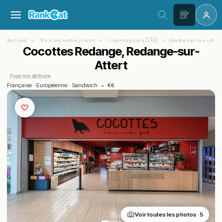
Accueil
Tous les restaurants
Luxembourg 🇱🇺
Redange-sur-Atte
Cocottes Redange, Redange-sur-
Attert
Page non attribuée
Française
·
Européenne
·
Sandwich
•
€€
Voir toutes les photos · 5