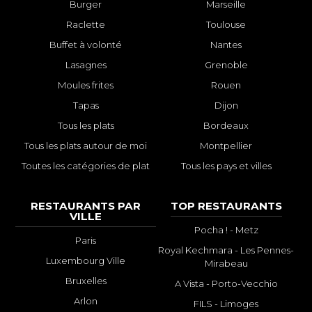
Burger
Marseille
Raclette
Toulouse
Buffet à volonté
Nantes
Lasagnes
Grenoble
Moules frites
Rouen
Tapas
Dijon
Tous les plats
Bordeaux
Tous les plats autour de moi
Montpellier
Toutes les catégories de plat
Tous les pays et villes
RESTAURANTS PAR
TOP RESTAURANTS
VILLE
Pocha ! - Metz
Paris
Royal Kechmara - Les Pennes-
Luxembourg Ville
Mirabeau
Bruxelles
A Vista - Porto-Vecchio
Arlon
FILS - Limoges