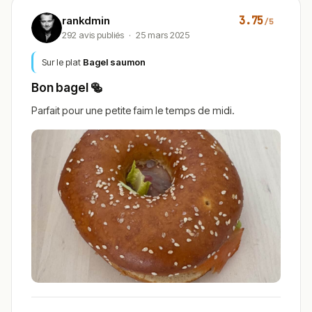
3.75
rankdmin
/5
292 avis publiés
·
25 mars 2025
Sur le plat
Bagel saumon
Bon bagel 🥯
Parfait pour une petite faim le temps de midi.