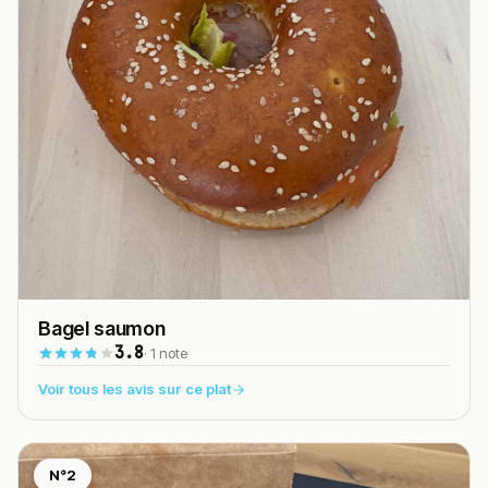
Bagel saumon
3.8
· 1 note
Voir tous les avis sur ce plat
N°2