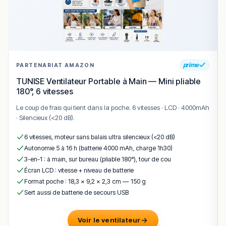
et variée”, leur volonté de proposer des plats à
emporter, et un positionnement dans le food‑service
moderne.
!
Texte généré par intelligence artificielle, en attente de
validation humaine.
Cette description peut contenir des erreurs, n'hésitez pas à
prime
PARTENARIAT AMAZON
nous aider en vous rendant sur :
Améliorer la fiche de cet
TUNISE Ventilateur Portable à Main — Mini pliable
établissement
180°, 6 vitesses
Le coup de frais qui tient dans la poche. 6 vitesses · LCD · 4000mAh
· Silencieux (<20 dB).
6 vitesses, moteur sans balais ultra silencieux (<20 dB)
Autonomie 5 à 16 h (batterie 4000 mAh, charge 1h30)
3-en-1 : à main, sur bureau (pliable 180°), tour de cou
Écran LCD : vitesse + niveau de batterie
Format poche : 18,3 × 9,2 × 2,3 cm — 150 g
Sert aussi de batterie de secours USB
Voir le ventilateur