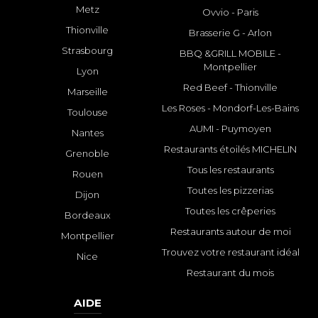
Metz
Ovvio - Paris
Thionville
Brasserie G - Arlon
Strasbourg
BBQ &GRILL MOBILE -
Montpellier
Lyon
Red Beef - Thionville
Marseille
Les Roses - Mondorf-Les-Bains
Toulouse
AUMI - Puymoyen
Nantes
Restaurants étoilés MICHELIN
Grenoble
Tous les restaurants
Rouen
Toutes les pizzerias
Dijon
Toutes les crêperies
Bordeaux
Restaurants autour de moi
Montpellier
Trouvez votre restaurant idéal
Nice
Restaurant du mois
AIDE