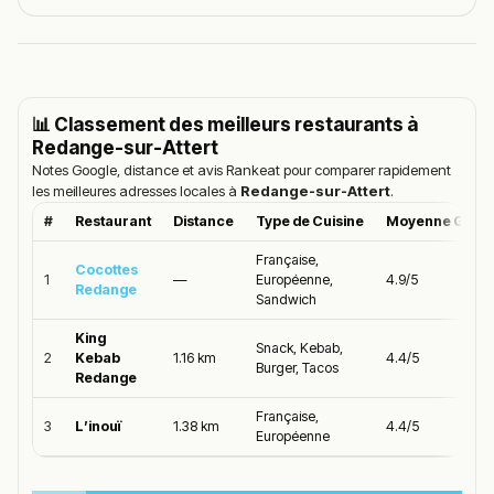
📊 Classement des meilleurs restaurants à
Redange-sur-Attert
Notes Google, distance et avis Rankeat pour comparer rapidement
les meilleures adresses locales à
Redange-sur-Attert
.
#
Restaurant
Distance
Type de Cuisine
Moyenne Goog
Française,
Cocottes
1
—
Européenne,
4.9/5
Redange
Sandwich
King
Snack, Kebab,
2
Kebab
1.16 km
4.4/5
Burger, Tacos
Redange
Française,
3
L’inouï
1.38 km
4.4/5
Européenne