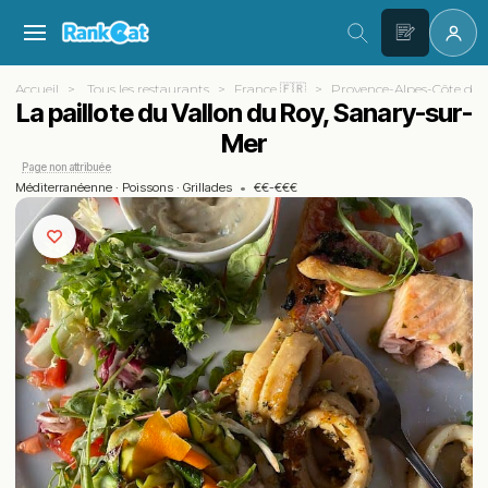
Accueil
Tous les restaurants
France 🇫🇷
Provence-Alpes-Côte d'A
La paillote du Vallon du Roy, Sanary-sur-
Mer
Page non attribuée
Méditerranéenne
·
Poissons
·
Grillades
•
€€-€€€