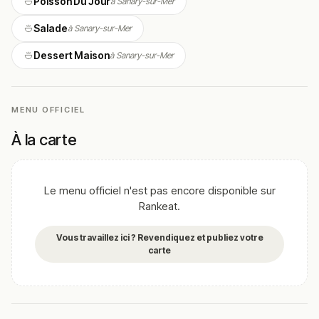
Poisson Du Jour
à Sanary-sur-Mer
pieds presque dans le sable.
Salade
à Sanary-sur-Mer
Cadre & ambiance
Dessert Maison
à Sanary-sur-Mer
La paillote du Vallon du Roy cultive une ambiance
décontractée, dans un cadre naturel face à la mer.
La terrasse, en bord d’eau, offre une vue dégagée sur la
MENU OFFICIEL
Méditerranée.
Le service accompagne une cuisine simple et
À la carte
généreuse, tournée vers la mer.
Cuisine & concept
Le menu officiel n'est pas encore disponible sur
Rankeat.
La paillote du Vallon du Roy propose une cuisine
méditerranéenne tournée vers la mer.
Vous travaillez ici ? Revendiquez et publiez votre
Les poissons grillés et les produits de la mer sont à
carte
l’honneur, au fil des arrivages.
Les plats, simples et généreux, mettent en valeur la
fraîcheur des produits.