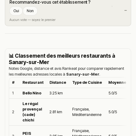
Recommandez-vous cet établissement ?
—
Oui
Non
Aucun vote — soyez le premier
📊 Classement des meilleurs restaurants à
Sanary-sur-Mer
Notes Google, distance et avis Rankeat pour comparer rapidement
les meilleures adresses locales à
Sanary-sur-Mer
.
#
Restaurant
Distance
Type de Cuisine
Moyenne Goog
1
Bello Nino
3.25 km
5.0/5
Le régal
provençal
Française,
2
2.81 km
5.0/5
(cade)
Méditerranéenne
chichi
Française,
PEIS