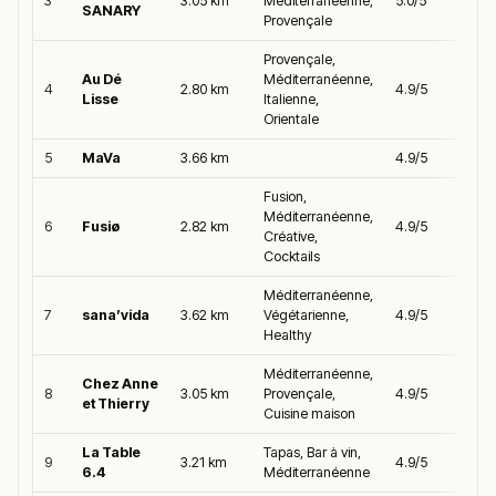
3
3.05 km
Méditerranéenne,
5.0/5
SANARY
Provençale
Provençale,
Au Dé
Méditerranéenne,
4
2.80 km
4.9/5
Lisse
Italienne,
Orientale
5
MaVa
3.66 km
4.9/5
Fusion,
Méditerranéenne,
6
Fusiø
2.82 km
4.9/5
Créative,
Cocktails
Méditerranéenne,
7
sana’vida
3.62 km
Végétarienne,
4.9/5
Healthy
Méditerranéenne,
Chez Anne
8
3.05 km
Provençale,
4.9/5
et Thierry
Cuisine maison
La Table
Tapas, Bar à vin,
9
3.21 km
4.9/5
6.4
Méditerranéenne