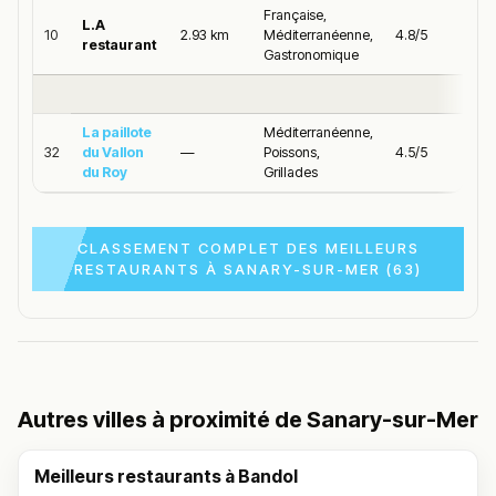
Française,
L.A
10
2.93 km
Méditerranéenne,
4.8/5
restaurant
Gastronomique
La paillote
Méditerranéenne,
32
du Vallon
—
Poissons,
4.5/5
du Roy
Grillades
CLASSEMENT COMPLET DES MEILLEURS
RESTAURANTS À SANARY-SUR-MER (63)
Autres villes à proximité de Sanary-sur-Mer
Meilleurs restaurants à Bandol