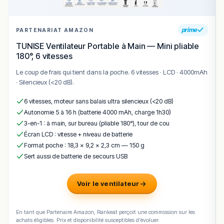
Où se trouve La paillote du Vallon du Roy ?
prime
PARTENARIAT AMAZON
Conclusion
TUNISE Ventilateur Portable à Main — Mini pliable
180°, 6 vitesses
La paillote du Vallon du Roy est une adresse de bord de
mer à Sanary-sur-Mer, dans un cadre naturel face à la
Le coup de frais qui tient dans la poche. 6 vitesses · LCD · 4000mAh
mer.
· Silencieux (<20 dB).
Entre poissons grillés, produits de la mer et vue
6 vitesses, moteur sans balais ultra silencieux (<20 dB)
dégagée, la maison offre une cuisine iodée dans une
Autonomie 5 à 16 h (batterie 4000 mAh, charge 1h30)
ambiance décontractée.
3-en-1 : à main, sur bureau (pliable 180°), tour de cou
!
Texte généré par intelligence artificielle, en attente de
Écran LCD : vitesse + niveau de batterie
validation humaine.
Format poche : 18,3 × 9,2 × 2,3 cm — 150 g
Cette description peut contenir des erreurs, n'hésitez pas à
Sert aussi de batterie de secours USB
nous aider en vous rendant sur :
Améliorer la fiche de cet
établissement
Voir le ventilateur
En tant que Partenaire Amazon, Rankeat perçoit une commission sur les
achats éligibles. Prix et disponibilité susceptibles d'évoluer.