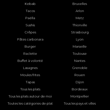
Kebab
Bruxelles
Tacos
Arlon
Paëlla
Metz
Sushis
Thionville
Crêpes
Strasbourg
Pâtes carbonara
Lyon
Burger
Marseille
Raclette
Toulouse
Buffet à volonté
Nantes
Lasagnes
Grenoble
Moules frites
Rouen
Tapas
Dijon
Tous les plats
Bordeaux
Tous les plats autour de moi
Montpellier
Toutes les catégories de plat
Tous les pays et villes