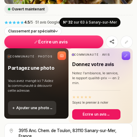
Ouvert maintenant
4.5
/5
·
51 avis Google
Nº 32
sur 63
à Sanary-sur-Mer
Classement par spécialité
Écrire un avis
COMMUNAUTÉ · AVIS
COMMUNAUTÉ · PHOTOS
Donnez votre avis
Partagez une photo
Notez l'ambiance, le service,
le rapport qualité-prix — en 2
Vous avez mangé ici ? Aidez
min.
la communauté à découvrir
cette adresse.
★
★
★
★
★
Soyez le premier à noter
＋ Ajouter une photo
→
Écrire un avis
→
3915 Anc. Chem. de Toulon, 83110 Sanary-sur-Mer,
France