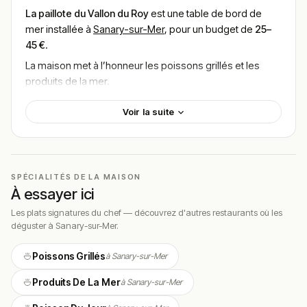
La paillote du Vallon du Roy
est une table de bord de
mer installée à
Sanary-sur-Mer
, pour un budget de
25–
45 €
.
La maison met à l’honneur les poissons grillés et les
produits de la mer.
Poissons grillés, produits de la mer et plats de saison
Voir la suite
composent une carte iodée.
Le tout se savoure dans un cadre naturel, face à la mer.
Localisation
SPÉCIALITÉS DE LA MAISON
Le restaurant se situe au
Vallon du Roy, en bord de mer, à
À essayer ici
Sanary-sur-Mer (83110)
.
Les plats signatures du chef — découvrez d'autres restaurants où les
Sanary-sur-Mer est une cité balnéaire du Var, en
déguster à Sanary-sur-Mer.
Provence-Alpes-Côte d’Azur.
Poissons Grillés
à Sanary-sur-Mer
L’adresse profite d’un cadre naturel préservé, au bord
de l’eau.
Produits De La Mer
à Sanary-sur-Mer
L’emplacement, face à la mer, se prête à un repas les