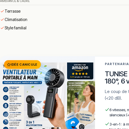
AMBIANCE & CADRE
La salle est-elle climatisée ?
Terrasse
Climatisation
Faut-il réserver ?
Style familial
Où se trouve Le Baroudeur ?
Conclusion
PARTENARI
IDÉE CANICULE
Le Baroudeur est une adresse conviviale et dépaysante de San
TUNISE 
monde.
180°, 6 
Entre planches à partager, plats de saison et belle carte des v
Le coup de frais qui tient dans la poche. 6 vitesses · LCD · 4000mAh · Silencieux
!
Texte généré par intelligence artificielle, en attente de validation hu
(<20 dB).
Cette description peut contenir des erreurs, n'hésitez pas à nous aider 
6 vitesses, 
silencieux (
3-en-1 : à m