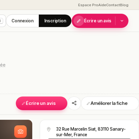
Espace Pro
Aide
Contact
Blog
Connexion
Inscription
Écrire un avis
K
uée
Écrire un avis
Améliorer la fiche
S
32 Rue Marcelin Siat, 83110 Sanary-
sur-Mer, France