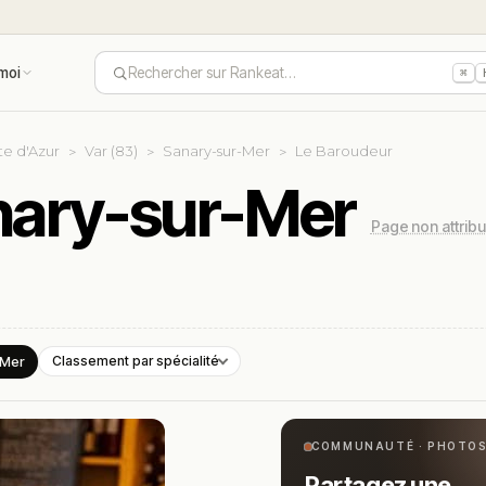
moi
Rechercher sur Rankeat…
⌘
e d'Azur
Var (83)
Sanary-sur-Mer
Le Baroudeur
nary-sur-Mer
Page non attrib
-Mer
Classement par spécialité
COMMUNAUTÉ · PHOTO
Partagez une