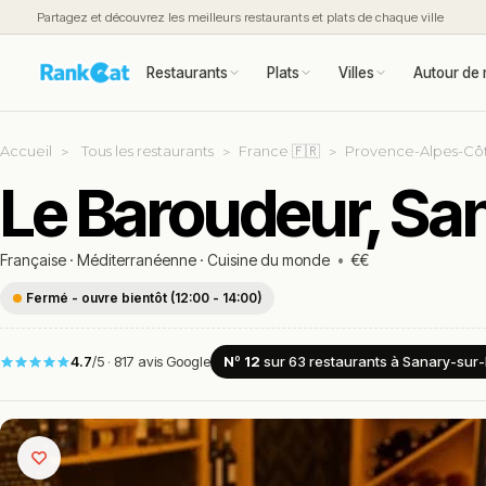
Partagez et découvrez les meilleurs restaurants et plats de chaque ville
Restaurants
Plats
Villes
Autour de 
Accueil
Tous les restaurants
France 🇫🇷
Provence-Alpes-Côt
Le Baroudeur, Sa
Française
·
Méditerranéenne
·
Cuisine du monde
•
€€
Fermé - ouvre bientôt (12:00 - 14:00)
4.7
/5
·
817 avis Google
Nº 12
sur 63
restaurants
à Sanary-sur