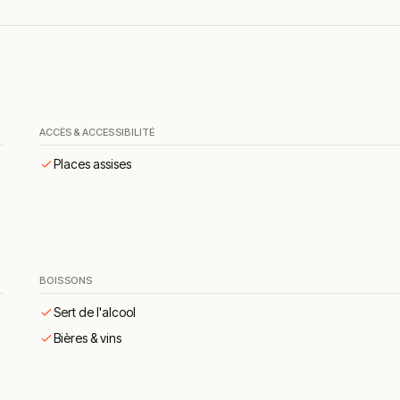
ACCÈS & ACCESSIBILITÉ
iale et ses plats de partage.
Places assises
nt parmi les points appréciés.
ne clientèle nombreuse.
nary-sur-Mer.
BOISSONS
Sert de l'alcool
Bières & vins