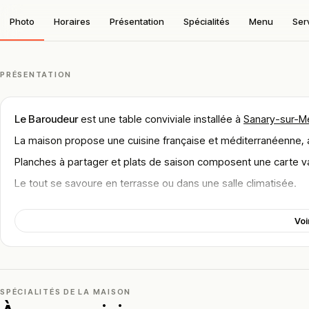
Photo
Horaires
Présentation
Spécialités
Menu
Ser
PRÉSENTATION
Le Baroudeur
est une table conviviale installée à
Sanary-sur-M
La maison propose une cuisine française et méditerranéenne, 
Planches à partager et plats de saison composent une carte va
Le tout se savoure en terrasse ou dans une salle climatisée.
Localisation
Voi
Le restaurant se trouve au
32 Rue Marcellin Siat, 83110 Sanar
Sanary-sur-Mer est une cité balnéaire du Var, en Provence-Alp
L’adresse occupe une rue du centre, à proximité du port et de
SPÉCIALITÉS DE LA MAISON
Un espace extérieur et une salle climatisée permettent de profi