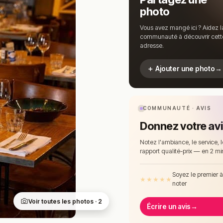
photo
Vous avez mangé ici ? Aidez l
communauté à découvrir cett
adresse.
＋ Ajouter une photo
→
COMMUNAUTÉ · AVIS
Donnez votre av
Notez l'ambiance, le service, l
rapport qualité-prix — en 2 mi
Soyez le premier 
★
★
★
★
★
noter
Voir toutes les photos · 2
Écrire un avis
→