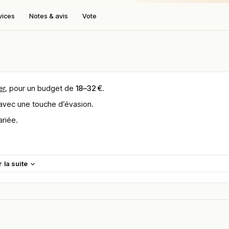
vices
Notes & avis
Vote
er
, pour un budget de
18–32 €
.
avec une touche d’évasion.
riée.
r la suite
y-sur-Mer
.
es-Côte d’Azur.
s ruelles animées.
ter du lieu en toute saison.