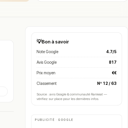
💡
Bon à savoir
Note Google
4.7/5
Avis Google
817
Prix moyen
€€
Classement
Nº 12 / 63
Source : avis Google & communauté Rankeat —
vérifiez sur place pour les dernières infos.
PUBLICITÉ · GOOGLE