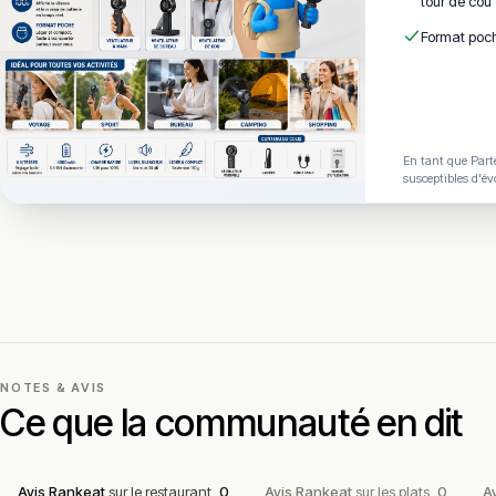
tour de cou
Format poch
En tant que Parte
susceptibles d'év
NOTES & AVIS
Ce que la communauté en dit
Avis Rankeat
sur le restaurant
0
Avis Rankeat
sur les plats
0
A