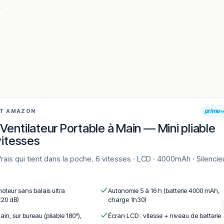
prime
AT AMAZON
ary-sur-Mer, entre cuisine française, méditerranéenne et touches
Ventilateur Portable à Main — Mini pliable
vitesses
ins, la maison régale en terrasse comme en salle climatisée.
maine.
en vous rendant sur :
Améliorer la fiche de cet établissement
moteur sans balais ultra
Autonomie 5 à 16 h (batterie 4000 mAh,
<20 dB)
charge 1h30)
ain, sur bureau (pliable 180°),
Écran LCD : vitesse + niveau de batterie