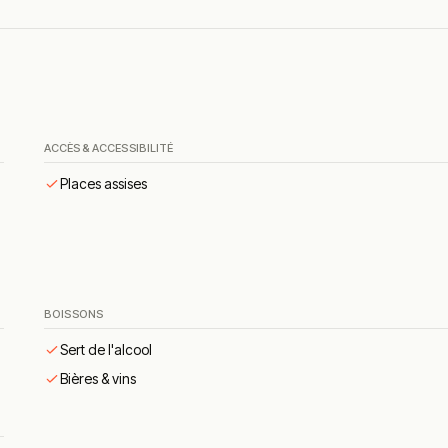
œur coulant.
amélisé.
ement garnie.
ACCÈS & ACCESSIBILITÉ
cueil chaleureux et bon rapport qualité-prix sont régulièrement cit
Places assises
BOISSONS
Sert de l'alcool
Bières & vins