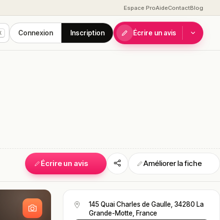
Espace Pro
Aide
Contact
Blog
Connexion
Inscription
Écrire un avis
K
Écrire un avis
Améliorer la fiche
S
145 Quai Charles de Gaulle, 34280 La
Grande-Motte, France