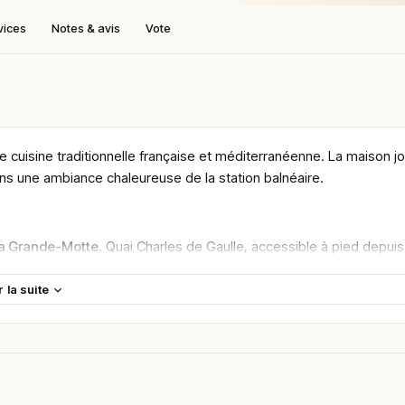
vices
Notes & avis
Vote
 cuisine traditionnelle française et méditerranéenne. La maison j
 dans une ambiance chaleureuse de la station balnéaire.
La Grande-Motte
. Quai Charles de Gaulle, accessible à pied depuis
r la suite
e ses
plages de sable fin
et de son architecture
pyramidale signée
ement profite de cette géographie singulière qui mêle bord de mer,
nt pour un déjeuner ensoleillé sur le quai, un dîner face au coucher