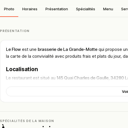
Photo
Horaires
Présentation
Spécialités
Menu
Ser
PRÉSENTATION
Le Flow
est une
brasserie de La Grande-Motte
qui propose une
la carte de la convivialité avec produits frais et plats du jour,
Localisation
Le restaurant est situé au
145 Quai Charles de Gaulle, 34280 
centre de la station.
Voi
La Grande-Motte rayonne autour de son
port de plaisance
, d
Jean Balladur
, labellisée Patrimoine du XXᵉ siècle. L’établiss
étangs et architecture moderniste. Selon les services, on y vie
soleil ou une halte gourmande après une journée plage.
SPÉCIALITÉS DE LA MAISON
Cadre & ambiance