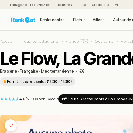
Partagez et découvrez les meilleurs restaurants et plats de chaque ville
Restaurants
Plats
Villes
Autour de 
Accueil
Tous les restaurants
France 🇫🇷
Occitanie
Héraul
Le Flow, La Gran
Brasserie
·
Française
·
Méditerranéenne
•
€€
Fermé - ouvre bientôt (12:00 - 14:00)
4.9
/5
·
900 avis Google
Nº 1
sur 96
restaurants
à La Grande-M