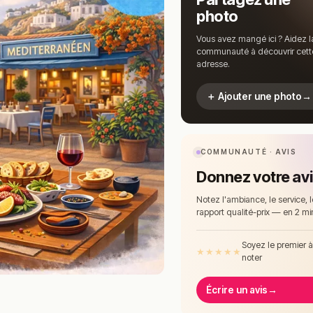
photo
Vous avez mangé ici ? Aidez l
communauté à découvrir cett
adresse.
＋ Ajouter une photo
→
COMMUNAUTÉ · AVIS
Donnez votre av
Notez l'ambiance, le service, l
rapport qualité-prix — en 2 mi
Soyez le premier 
★
★
★
★
★
noter
Écrire un avis
→