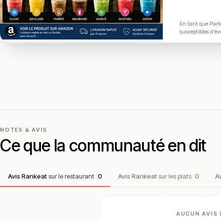
En tant que Parte
susceptibles d'év
NOTES & AVIS
Ce que la communauté en dit
Avis Rankeat
sur le restaurant
0
Avis Rankeat
sur les plats
0
A
AUCUN AVIS 