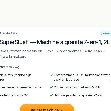
es tables de La Grande-Motte, avec son identité culinaire propre 
tués grand-mottois que les visiteurs de passage en quête d’une
prime
et l’art de vivre balnéaire.
AT AMAZON
SuperSlush — Machine à granita 7-en-1, 2L
méditerranéenne, le travail des produits de saison et l’accueil
fidéliser une clientèle locale comme touristique. Les amateurs de 
aux appellations languedociennes (Picpoul de Pinet, AOP Languedo
'été à la maison.
ulièrement le week-end et en haute saison estivale. La maison vaut 
,3/5
(279 avis)
 cadre représentatif de l’art de vivre grand-mottois qui mêle
 en 15 min (technologie
7 programmes : slush, milkshake, frozen
signée Balladur.
ze)
cocktail, jus glacé…
L — plusieurs verres par cycle
Conservation au froid jusqu’à 4 h
maine.
en vous rendant sur :
Améliorer la fiche de cet établissement
e intuitif (enfants OK)
Nettoyage automatique AutoClean
Voir la machine