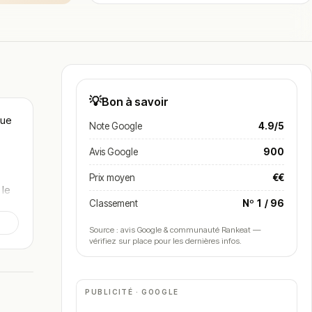
💡
Bon à savoir
oue
Note Google
4.9/5
Avis Google
900
Prix moyen
€€
 le
Classement
Nº 1 / 96
Source : avis Google & communauté Rankeat —
vérifiez sur place pour les dernières infos.
 de
PUBLICITÉ · GOOGLE