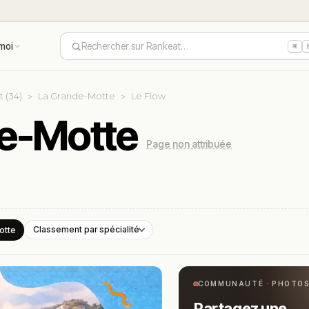
moi
Rechercher sur Rankeat…
⌘
t (34)
La Grande-Motte
Le Flow
de-Motte
Page non attribuée
otte
Classement par spécialité
COMMUNAUTÉ · PHOTO
Partagez une