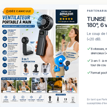
PARTENARI
IDÉE CANICULE
TUNISE 
180°, 6 
Le coup de frais qui tient dans la poche. 6 vitesses · LCD · 4000mAh · Silencieux
(<20 dB).
6 vitesses, 
silencieux (
3-en-1 : à m
tour de cou
Format poch
En tant que Parte
susceptibles d'év