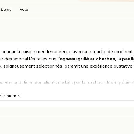
& avis
Vote
l’honneur la cuisine méditerranéenne avec une touche de modernit
 des spécialités telles que l’
agneau grillé aux herbes
, la
paëll
ts, soigneusement sélectionnés, garantit une expérience gustative
recommandations des clients séduits par la fraîcheur des ingrédien
gues.
r la suite
maine.
en vous rendant sur :
Améliorer la fiche de cet établissement