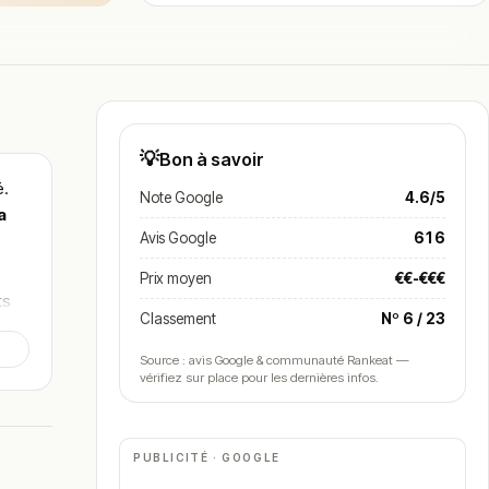
💡
Bon à savoir
é.
Note Google
4.6/5
a
Avis Google
616
Prix moyen
€€-€€€
ts
Classement
Nº 6 / 23
Source : avis Google & communauté Rankeat —
vérifiez sur place pour les dernières infos.
PUBLICITÉ · GOOGLE