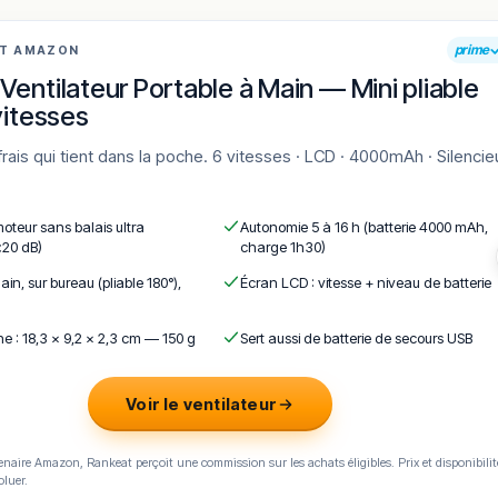
prime
AT AMAZON
Ventilateur Portable à Main — Mini pliable
vitesses
moteur sans balais ultra
Autonomie 5 à 16 h (batterie 4000 mAh,
<20 dB)
charge 1h30)
ain, sur bureau (pliable 180°),
Écran LCD : vitesse + niveau de batterie
e : 18,3 × 9,2 × 2,3 cm — 150 g
Sert aussi de batterie de secours USB
Voir le ventilateur
naire Amazon, Rankeat perçoit une commission sur les achats éligibles. Prix et disponibilit
oluer.