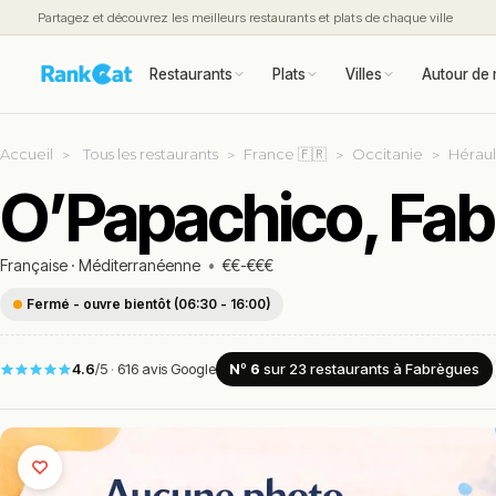
Partagez et découvrez les meilleurs restaurants et plats de chaque ville
Restaurants
Plats
Villes
Autour de 
Accueil
Tous les restaurants
France 🇫🇷
Occitanie
Héraul
O’Papachico, Fa
Française
·
Méditerranéenne
•
€€-€€€
Fermé - ouvre bientôt (06:30 - 16:00)
4.6
/5
·
616 avis Google
Nº 6
sur 23
restaurants
à Fabrègues