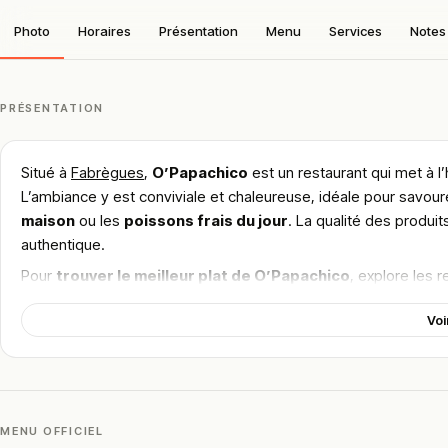
Photo
Horaires
Présentation
Menu
Services
Notes 
PRÉSENTATION
Situé à
Fabrègues
,
O’Papachico
est un restaurant qui met à 
L’ambiance y est conviviale et chaleureuse, idéale pour savourer
maison
ou les
poissons frais du jour
. La qualité des produi
authentique.
Pour
trouver le meilleur plat de O’Papachico
, explore les 
et le cadre accueillant de cet établissement charmant à Fabrè
Voi
!
Texte généré par intelligence artificielle, en attente de validation hu
Cette description peut contenir des erreurs, n'hésitez pas à nous aider 
MENU OFFICIEL