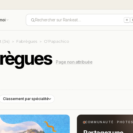
moi
Rechercher sur Rankeat…
⌘
t (34)
Fabrègues
O’Papachico
brègues
Page non attribuée
Classement par spécialité
COMMUNAUTÉ · PHOTO
Partagez une