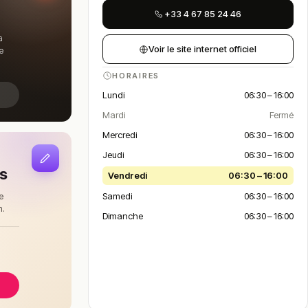
+33 4 67 85 24 46
a
Voir le site internet officiel
e
HORAIRES
Lundi
06:30 – 16:00
Mardi
Fermé
Mercredi
06:30 – 16:00
Jeudi
06:30 – 16:00
is
Vendredi
06:30 – 16:00
Samedi
06:30 – 16:00
e
n.
Dimanche
06:30 – 16:00
à