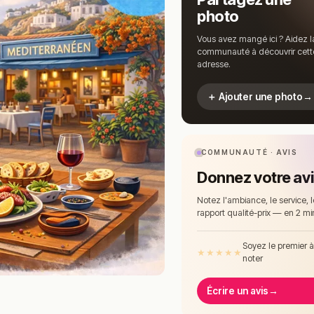
photo
Vous avez mangé ici ? Aidez l
communauté à découvrir cett
adresse.
＋ Ajouter une photo
→
COMMUNAUTÉ · AVIS
Donnez votre av
Notez l'ambiance, le service, l
rapport qualité-prix — en 2 mi
Soyez le premier 
★
★
★
★
★
noter
Écrire un avis
→