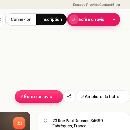
Espace Pro
Aide
Contact
Blog
Connexion
Inscription
Écrire un avis
K
Écrire un avis
Améliorer la fiche
S
23 Rue Paul Doumer, 34690
Fabrègues, France