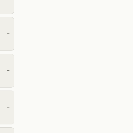
—
—
—