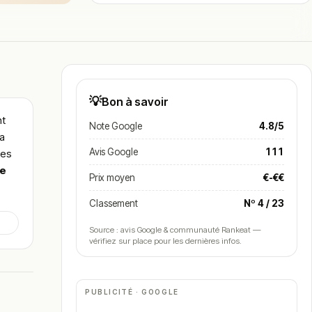
💡
Bon à savoir
nt
Note Google
4.8/5
a
Avis Google
111
ées
le
Prix moyen
€-€€
Classement
Nº 4 / 23
Source : avis Google & communauté Rankeat —
vérifiez sur place pour les dernières infos.
PUBLICITÉ · GOOGLE