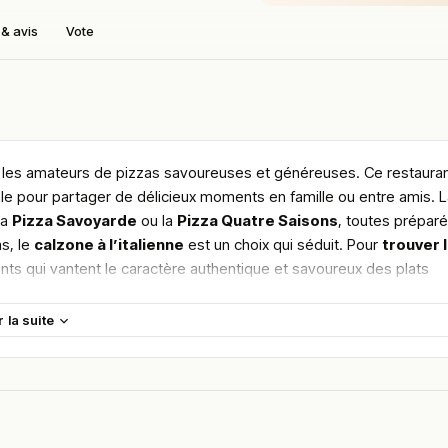
& avis
Vote
 les amateurs de pizzas savoureuses et généreuses. Ce restaura
e pour partager de délicieux moments en famille ou entre amis. L
la
Pizza Savoyarde
ou la
Pizza Quatre Saisons
, toutes prépar
as, le
calzone à l’italienne
est un choix qui séduit. Pour
trouver 
ients qui vantent le caractère authentique et savoureux des plats
r la suite
maine.
en vous rendant sur :
Améliorer la fiche de cet établissement