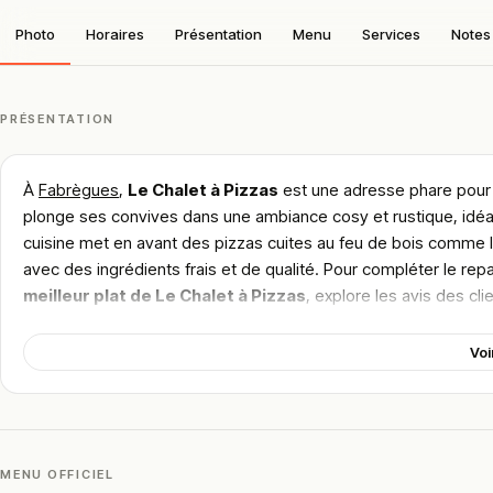
Photo
Horaires
Présentation
Menu
Services
Notes 
PRÉSENTATION
À
Fabrègues
,
Le Chalet à Pizzas
est une adresse phare pour
plonge ses convives dans une ambiance cosy et rustique, idéal
cuisine met en avant des pizzas cuites au feu de bois comme 
avec des ingrédients frais et de qualité. Pour compléter le rep
meilleur plat de Le Chalet à Pizzas
, explore les avis des cl
proposés.
Voi
!
Texte généré par intelligence artificielle, en attente de validation hu
Cette description peut contenir des erreurs, n'hésitez pas à nous aider 
MENU OFFICIEL