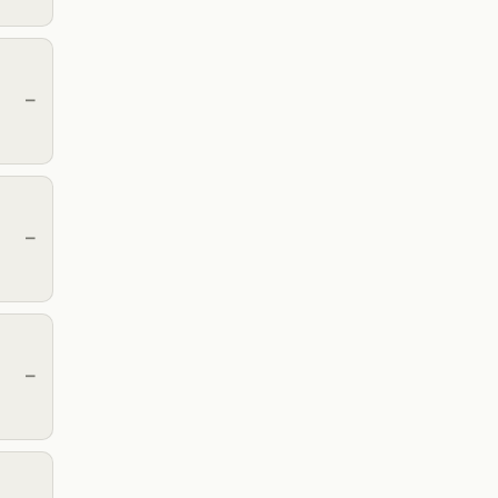
—
—
—