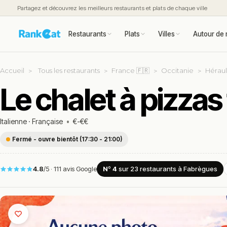
Partagez et découvrez les meilleurs restaurants et plats de chaque ville
Restaurants
Plats
Villes
Autour de 
Accueil
Tous les restaurants
France 🇫🇷
Occitanie
Héraul
Le chalet à pizza
Italienne
·
Française
•
€-€€
Fermé - ouvre bientôt (17:30 - 21:00)
4.8
/5
·
111 avis Google
Nº 4
sur 23
restaurants
à Fabrègues