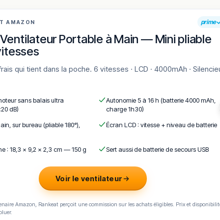
prime
AT AMAZON
Ventilateur Portable à Main — Mini pliable
vitesses
moteur sans balais ultra
Autonomie 5 à 16 h (batterie 4000 mAh,
<20 dB)
charge 1h30)
ain, sur bureau (pliable 180°),
Écran LCD : vitesse + niveau de batterie
e : 18,3 × 9,2 × 2,3 cm — 150 g
Sert aussi de batterie de secours USB
Voir le ventilateur
naire Amazon, Rankeat perçoit une commission sur les achats éligibles. Prix et disponibilit
oluer.