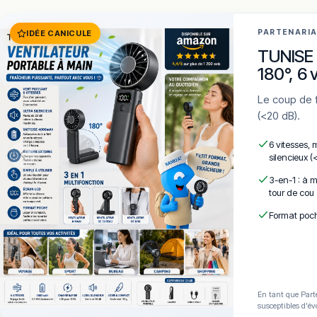
PARTENARI
IDÉE CANICULE
TUNISE 
180°, 6 
Le coup de frais qui tient dans la poche. 6 vitesses · LCD · 4000mAh · Silencieux
(<20 dB).
6 vitesses, 
silencieux (
3-en-1 : à m
tour de cou
Format poch
En tant que Parte
susceptibles d'év