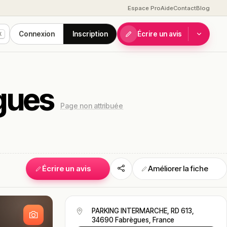
Espace Pro
Aide
Contact
Blog
Connexion
Inscription
Écrire un avis
K
ègues
Page non attribuée
Écrire un avis
Améliorer la fiche
S
PARKING INTERMARCHE, RD 613,
34690 Fabrègues, France