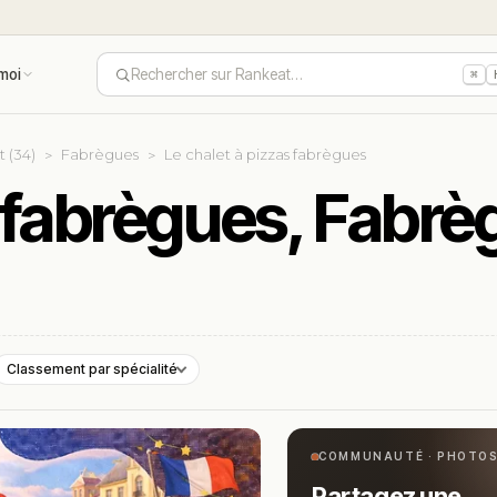
moi
Rechercher sur Rankeat…
⌘
t (34)
Fabrègues
Le chalet à pizzas fabrègues
s fabrègues, Fabr
Classement par spécialité
COMMUNAUTÉ · PHOTO
Partagez une