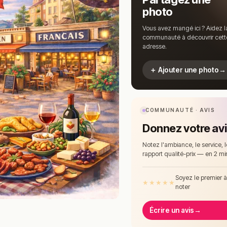
photo
Vous avez mangé ici ? Aidez l
communauté à découvrir cett
adresse.
＋ Ajouter une photo
→
COMMUNAUTÉ · AVIS
Donnez votre av
Notez l'ambiance, le service, l
rapport qualité-prix — en 2 mi
Soyez le premier 
★
★
★
★
★
noter
Écrire un avis
→