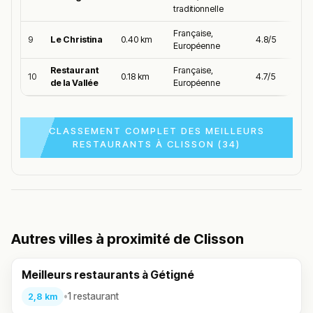
traditionnelle
Française,
9
Le Christina
0.40 km
4.8/5
Européenne
Restaurant
Française,
10
0.18 km
4.7/5
de la Vallée
Européenne
CLASSEMENT COMPLET DES MEILLEURS
RESTAURANTS À CLISSON (34)
Autres villes à proximité de Clisson
Meilleurs restaurants à Gétigné
•
1 restaurant
2,8 km