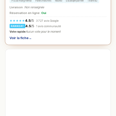
Pizza margherita
Pâtes fraîches
Risotto
Escalope panée
Tiramisu
Livraison :
Non renseignée
Réservation en ligne :
Oui
4.5
/5
★★★★★
· 3 727 avis Google
4.5
/5
· 1 avis communauté
RANKEAT
Vote rapide
Aucun vote pour le moment
Voir la fiche
→