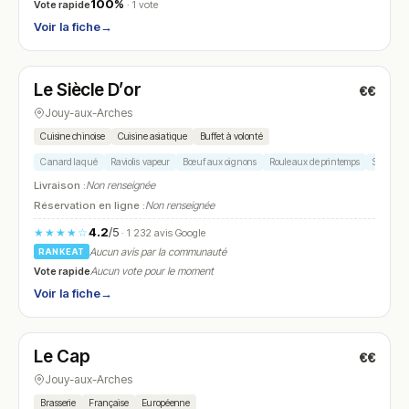
100%
Vote rapide
· 1 vote
Voir la fiche
→
Fermé
(11:30 – 14:30, 18:30 – 22:30)
Le Siècle D’or
€€
N° 8
Jouy-aux-Arches
Cuisine chinoise
Cuisine asiatique
Buffet à volonté
Canard laqué
Raviolis vapeur
Bœuf aux oignons
Rouleaux de printemps
Sushis
Livraison :
Non renseignée
Réservation en ligne :
Non renseignée
4.2
/5
★★★★☆
· 1 232 avis Google
Aucun avis par la communauté
RANKEAT
Vote rapide
Aucun vote pour le moment
Voir la fiche
→
Fermé
(08:30 – 19:30)
Le Cap
€€
N° 9
Jouy-aux-Arches
Brasserie
Française
Européenne