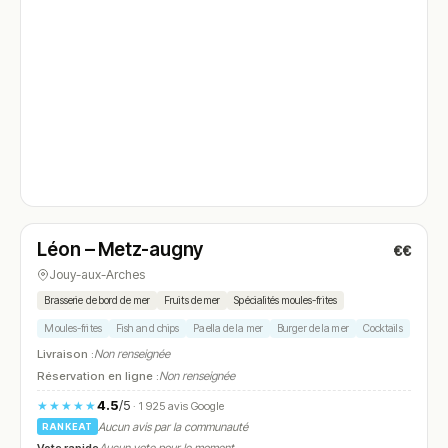
Fermé
(11:30 – 15:00, 18:30 – 23:00)
Léon – Metz-augny
€€
N° 4
Jouy-aux-Arches
Brasserie de bord de mer
Fruits de mer
Spécialités moules-frites
Moules-frites
Fish and chips
Paella de la mer
Burger de la mer
Cocktails
Livraison :
Non renseignée
Réservation en ligne :
Non renseignée
4.5
/5
★★★★★
· 1 925 avis Google
Aucun avis par la communauté
RANKEAT
Vote rapide