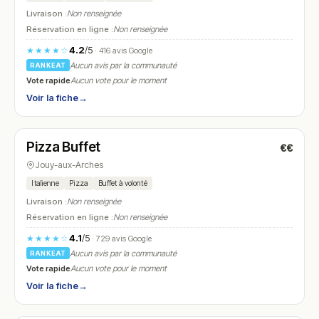
Livraison :
Non renseignée
Réservation en ligne :
Non renseignée
4.2
/5
★★★★☆
· 416 avis Google
Aucun avis par la communauté
RANKEAT
Vote rapide
Aucun vote pour le moment
Voir la fiche
→
Fermé
(11:45 – 14:00, 18:45 – 22:00)
Pizza Buffet
€€
N° 10
Jouy-aux-Arches
Italienne
Pizza
Buffet à volonté
Livraison :
Non renseignée
Réservation en ligne :
Non renseignée
4.1
/5
★★★★☆
· 729 avis Google
Aucun avis par la communauté
RANKEAT
Vote rapide
Aucun vote pour le moment
Voir la fiche
→
Fermé
(10:00 – 23:00)