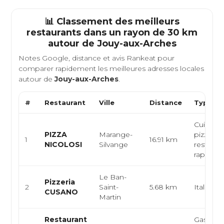
📊 Classement des meilleurs
restaurants dans un rayon de 30 km
autour de
Jouy-aux-Arches
Notes Google, distance et avis Rankeat pour
comparer rapidement les meilleures adresses locales
autour de
Jouy-aux-Arches
.
#
Restaurant
Ville
Distance
Type de
Cuisine i
PIZZA
Marange-
pizzeria,
1
16.91 km
NICOLOSI
Silvange
restaura
rapide
Le Ban-
Pizzeria
2
Saint-
5.68 km
Italienne
CUSANO
Martin
Restaurant
Gastron