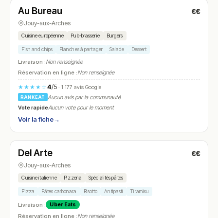
Au Bureau
€€
N° 11
Jouy-aux-Arches
Cuisine européenne
Pub-brasserie
Burgers
Fish and chips
Planches à partager
Salade
Dessert
Livraison :
Non renseignée
Réservation en ligne :
Non renseignée
4
/5
★★★★☆
· 1 177 avis Google
Aucun avis par la communauté
RANKEAT
Vote rapide
Aucun vote pour le moment
Voir la fiche
→
Fermé
(11:30 – 14:30, 18:30 – 22:30)
Del Arte
€€
N° 12
Jouy-aux-Arches
Cuisine italienne
Pizzeria
Spécialités pâtes
Pizza
Pâtes carbonara
Risotto
Antipasti
Tiramisu
Livraison :
Uber Eats
Réservation en ligne :
Non renseignée