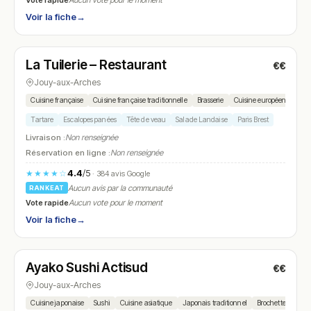
Aucun vote pour le moment
Voir la fiche
→
Fermé
(06:00 – 15:00)
La Tuilerie – Restaurant
€€
N° 5
Jouy-aux-Arches
Cuisine française
Cuisine française traditionnelle
Brasserie
Cuisine européenne
Cu
Tartare
Escalopes panées
Tête de veau
Salade Landaise
Paris Brest
Livraison :
Non renseignée
Réservation en ligne :
Non renseignée
4.4
/5
★★★★☆
· 384 avis Google
Aucun avis par la communauté
RANKEAT
Vote rapide
Aucun vote pour le moment
Voir la fiche
→
Fermé
(12:00 – 14:30, 19:00 – 22:00)
Ayako Sushi Actisud
€€
N° 6
Jouy-aux-Arches
Cuisine japonaise
Sushi
Cuisine asiatique
Japonais traditionnel
Brochettes japona