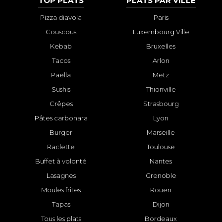
TOP PLATS
PLATS PAR VILLE
Pizza diavola
Paris
Couscous
Luxembourg Ville
Kebab
Bruxelles
Tacos
Arlon
Paëlla
Metz
Sushis
Thionville
Crêpes
Strasbourg
Pâtes carbonara
Lyon
Burger
Marseille
Raclette
Toulouse
Buffet à volonté
Nantes
Lasagnes
Grenoble
Moules frites
Rouen
Tapas
Dijon
Tous les plats
Bordeaux