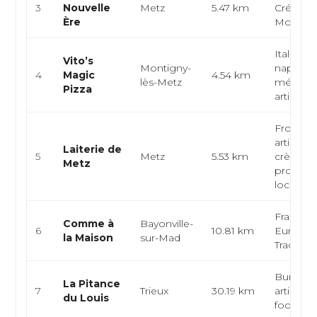
3
Nouvelle
Metz
5.47 km
Créative,
Ère
Modern
Italienne
Vito’s
Montigny-
napolita
4
Magic
4.54 km
lès-Metz
méditer
Pizza
artisan...
Fromage
artisanal
Laiterie de
5
Metz
5.53 km
crèmerie
Metz
produits 
loca...
Français
Comme à
Bayonville-
6
10.81 km
Europée
la Maison
sur-Mad
Tradition
Burgers
La Pitance
7
Trieux
30.19 km
artisanau
du Louis
food, bis