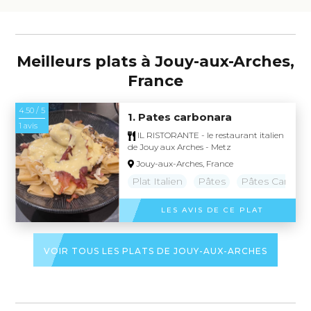
Meilleurs plats à Jouy-aux-Arches,
France
4.50 / 5
1. Pates carbonara
1 avis
IL RISTORANTE - le restaurant italien
de Jouy aux Arches - Metz
Jouy-aux-Arches, France
Plat Italien
Pâtes
Pâtes Carbona
LES AVIS DE CE PLAT
VOIR TOUS LES PLATS DE JOUY-AUX-ARCHES