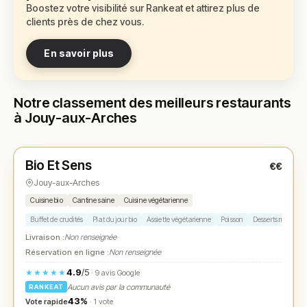
Boostez votre visibilité sur Rankeat et attirez plus de
clients près de chez vous.
En savoir plus
Notre classement des meilleurs restaurants
à Jouy-aux-Arches
Fermé
(10:00 – 14:00)
Bio Et Sens
€€
N° 1
★
Jouy-aux-Arches
Cuisine bio
Cantine saine
Cuisine végétarienne
Buffet de crudités
Plat du jour bio
Assiette végétarienne
Poisson
Desserts maison
Livraison :
Non renseignée
Réservation en ligne :
Non renseignée
4.9
/5
★★★★★
· 9 avis Google
Aucun avis par la communauté
RANKEAT
43%
Vote rapide
· 1 vote