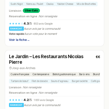
Sushi Nigiri
Nems au Poulet
Osaka
Yakitori Cheese
Mix de Brochettes
Livraison :
Uber Eats
Réservation en ligne :
Non renseignée
4.3
/5
★★★★☆
· 853 avis Google
Aucun avis par la communauté
RANKEAT
Vote rapide
Aucun vote pour le moment
Voir la fiche
→
Fermé
(11:45 – 14:00, 18:45 – 22:00)
Le Jardin – Les Restaurants Nicolas
€€
N° 7
Pierre
Jouy-aux-Arches
Cuisine française
Contemporaine
Bistrot gastronomique
Bar à vins
Brunch à volon
Tartare de bœuf
Filet de dorade
Souris d’agneau
Burger raclette
Café gourmand
Livraison :
Non renseignée
Réservation en ligne :
Non renseignée
4.2
/5
★★★★☆
· 1 851 avis Google
Aucun avis par la communauté
RANKEAT