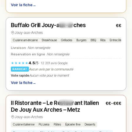
Voir la fiche
→
Fermé
(11:30 – 22:30)
Buffalo Grill Jouy-aux-arches
€€
N° 2
★
Jouy-aux-Arches
Cuisine américaine
Steakhouse
Grillades
Burgers
BBQ
Ribs
Entrecôte
Sala
Livraison :
Non renseignée
Réservation en ligne :
Non renseignée
4.5
/5
★★★★★
· 12 201 avis Google
Aucun avis par la communauté
RANKEAT
Vote rapide
Aucun vote pour le moment
Voir la fiche
→
Fermé
(11:30 – 14:30, 18:30 – 22:30)
Il Ristorante – Le Restaurant Italien
€€-€€€
N° 3
★
De Jouy Aux Arches – Metz
Jouy-aux-Arches
Cuisine italienne
Pizzeria
Pâtes
Épicerie fine
Desserts