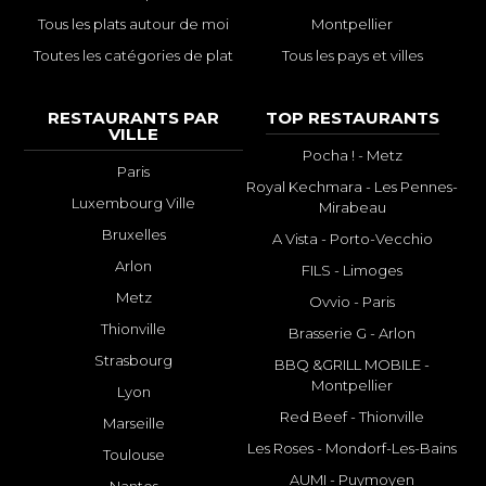
Tous les plats autour de moi
Montpellier
Toutes les catégories de plat
Tous les pays et villes
RESTAURANTS PAR
TOP RESTAURANTS
VILLE
Pocha ! - Metz
Paris
Royal Kechmara - Les Pennes-
Luxembourg Ville
Mirabeau
Bruxelles
A Vista - Porto-Vecchio
Arlon
FILS - Limoges
Metz
Ovvio - Paris
Thionville
Brasserie G - Arlon
Strasbourg
BBQ &GRILL MOBILE -
Montpellier
Lyon
Red Beef - Thionville
Marseille
Les Roses - Mondorf-Les-Bains
Toulouse
AUMI - Puymoyen