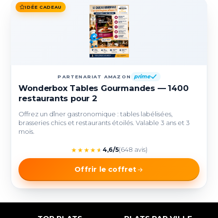
IDÉE CADEAU
prime
PARTENARIAT AMAZON
Wonderbox Tables Gourmandes — 1400
restaurants pour 2
Offrez un dîner gastronomique : tables labélisées,
brasseries chics et restaurants étoilés. Valable 3 ans et 3
mois.
★
★
★
★
★
4,6/5
(648 avis)
Offrir le coffret