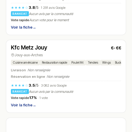
3.8
/5
★★★★☆
· 1 291 avis Google
Aucun avis par la communauté
RANKEAT
Vote rapide
Aucun vote pour le moment
Voir la fiche
→
Fermé
(11:00 – 23:00)
Kfc Metz Jouy
€-€€
N° 13
Jouy-aux-Arches
Cuisine américaine
Restauration rapide
Poulet frit
Tenders
Wings
Bucket
Bu
Livraison :
Non renseignée
Réservation en ligne :
Non renseignée
3.5
/5
★★★★☆
· 3 082 avis Google
Aucun avis par la communauté
RANKEAT
17%
Vote rapide
· 1 vote
Voir la fiche
→