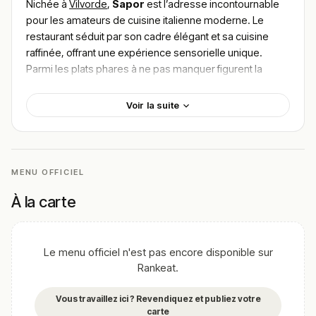
Nichée à
Vilvorde
,
Sapor
est l’adresse incontournable
pour les amateurs de cuisine italienne moderne. Le
restaurant séduit par son cadre élégant et sa cuisine
raffinée, offrant une expérience sensorielle unique.
Parmi les plats phares à ne pas manquer figurent la
burrata crémeuse accompagnée de tomates
confites
, les
gnocchis maison aux truffes
et le
Voir la suite
risotto aux fruits de mer
. La qualité exceptionnelle
des ingrédients et l’authenticité des saveurs transportent
vos papilles en Italie. 👉 Pour trouver le meilleur plat de
Sapor, consulte les avis des gourmets ravis par
MENU OFFICIEL
l’harmonie des saveurs et l’accueil chaleureux.
À la carte
!
Texte généré par intelligence artificielle, en attente de
validation humaine.
Cette description peut contenir des erreurs, n'hésitez pas à
Le menu officiel n'est pas encore disponible sur
nous aider en vous rendant sur :
Améliorer la fiche de cet
Rankeat.
établissement
Vous travaillez ici ? Revendiquez et publiez votre
carte