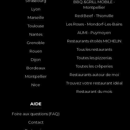
Strasbourg
BBQ &GRILL MOBILE -
Montpellier
Lyon
Red Beef - Thionville
Marseille
Les Roses - Mondorf-Les-Bains
Toulouse
AUMI - Puymoyen
Nantes
Restaurants étoilés MICHELIN
Grenoble
Tous les restaurants
Rouen
Toutes les pizzerias
Dijon
Toutes les crêperies
Bordeaux
Restaurants autour de moi
Montpellier
Trouvez votre restaurant idéal
Nice
Restaurant du mois
AIDE
Foire aux questions (FAQ)
Contact