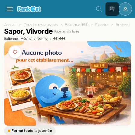
Accueil
Tous les restaurants
Belgique 🇧🇪
Flandre
Brabant f
Sapor, Vilvorde
Page non attribuée
Italienne
·
Méditerranéenne
•
€€-€€€
Fermé toute la journée