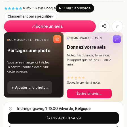
4.8
/5
·
16 avis Google
Nº 1
sur 1
à Vilvorde
Classement par spécialité
Écrire un avis
COMMUNAUTÉ · AVIS
COMMUNAUTÉ · PHOTOS
Donnez votre avis
Partagez une photo
Notez l'ambiance, le service,
le rapport qualité-prix — en 2
Vous avez mangé ici ? Aidez
min.
la communauté à découvrir
cette adresse.
★
★
★
★
★
Soyez le premier à noter
＋ Ajouter une photo
→
Écrire un avis
→
Indringingsweg 1, 1800 Vilvorde, Belgique
+32 470 61 54 29