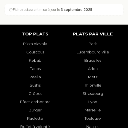
Fiche restaurant mise à jour le
3 septembre 2025
TOP PLATS
PLATS PAR VILLE
Pizza diavola
Paris
Couscous
Luxembourg Ville
Kebab
Bruxelles
Tacos
Arlon
Paëlla
Metz
Sushis
Thionville
Crêpes
Strasbourg
Pâtes carbonara
Lyon
Burger
Marseille
Raclette
Toulouse
Buffet à volonté
Nantes