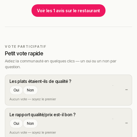
tenu de la petite capacité et du menu changeant, mieux
vaut réserver et se laisser guider par les propositions du
Voir les 1 avis sur le restaurant
moment.
!
Texte généré par intelligence artificielle, en attente de
validation humaine.
Cette description peut contenir des erreurs, n'hésitez pas à
nous aider en vous rendant sur :
Améliorer la fiche de cet
VOTE PARTICIPATIF
Petit vote rapide
établissement
Aidez la communauté en quelques clics — un oui ou un non par
question.
Les plats étaient-ils de qualité ?
—
Oui
Non
Aucun vote — soyez le premier
Le rapport qualité/prix est-il bon ?
—
Oui
Non
Aucun vote — soyez le premier