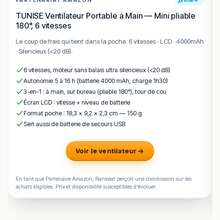
PARTENARIAT AMAZON
déclinée selon le marché.
TUNISE Ventilateur Portable à Main — Mini pliable
Carpaccio d’ananas
– dessert frais et léger,
180°, 6 vitesses
proposé selon les inspirations du chef.
Le coup de frais qui tient dans la poche. 6 vitesses · LCD · 4000mAh
Riz au lait de coco
– dessert crémeux au lait de
· Silencieux (<20 dB).
coco.
6 vitesses, moteur sans balais ultra silencieux (<20 dB)
Crème de framboise
– dessert fruité à la
Autonomie 5 à 16 h (batterie 4000 mAh, charge 1h30)
framboise, cité par les clients.
3-en-1 : à main, sur bureau (pliable 180°), tour de cou
Écran LCD : vitesse + niveau de batterie
Résumé des commentaires
Format poche : 18,3 × 9,2 × 2,3 cm — 150 g
Le sentiment général est très favorable et fidélisant. De
Sert aussi de batterie de secours USB
nombreux clients évoquent des « plats raffinés
composés à partir de produits frais » et une « fraîcheur et
Voir le ventilateur
des saveurs toujours au rendez-vous ».
Le rapport qualité-prix est l’un des points les plus cités,
En tant que Partenaire Amazon, Rankeat perçoit une commission sur les
jugé « très bon » au regard de la qualité des assiettes et
achats éligibles. Prix et disponibilité susceptibles d'évoluer.
de l’expérience globale. La formule du déjeuner est
présentée comme particulièrement intéressante.
Le service et le conseil, notamment sur les accords