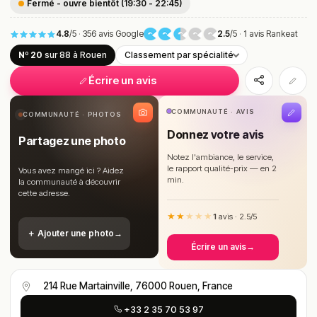
Fermé - ouvre bientôt (19:30 - 22:45)
4.8
/5
·
356 avis Google
2.5
/5
·
1 avis Rankeat
Nº 20
sur 88
à Rouen
Classement par spécialité
Écrire un avis
COMMUNAUTÉ · AVIS
COMMUNAUTÉ · PHOTOS
Donnez votre avis
Partagez une photo
Notez l'ambiance, le service,
le rapport qualité-prix — en 2
Vous avez mangé ici ? Aidez
min.
la communauté à découvrir
cette adresse.
★★
★
★
★
1
avis · 2.5/5
＋ Ajouter une photo
→
Écrire un avis
→
214 Rue Martainville, 76000 Rouen, France
+33 2 35 70 53 97