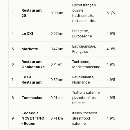
Bistrot français,
Restaurant
cuisine
3
0.99 km
5.0/5
28
traditionnelle,
restaurant de...
Française,
4
Le XXI
0.55 km
4.9/5
Européenne
Bistronomique,
5
Markette
0.47 km
4.9/5
Française
Restaurant
Tunisienne,
6
0.71 km
4.9/5
Chakchouka
Méditerranéenne
Lé Là
Réunionnaise,
7
0.59 km
4.9/5
Restaurant
Normande
Trattoria italienne,
8
Tommasino
0.91 km
pizzeria, pâtes
4.9/5
fraîches
Focaccia
Italien, focaccia,
9
NOVETTINO
0.74 km
street food
4.9/5
– Rouen
italienne