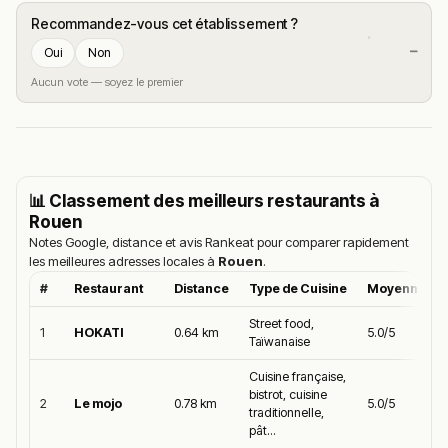
Recommandez-vous cet établissement ?
—
Oui
Non
Aucun vote — soyez le premier
📊 Classement des meilleurs restaurants à
Rouen
Notes Google, distance et avis Rankeat pour comparer rapidement
les meilleures adresses locales à
Rouen
.
#
Restaurant
Distance
Type de Cuisine
Moyenne Go
Street food,
1
HOKATI
0.64 km
5.0/5
Taïwanaise
Cuisine française,
bistrot, cuisine
2
Le mojo
0.78 km
5.0/5
traditionnelle,
pât...