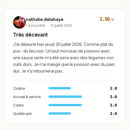
d’ouverture ?
Faut-il réserver ?
2.50
nathalie.delahaye
/5
1 avis publié
·
31 juillet 2026
Très décevant
Le menu change-t-il souvent ?
J'ai déjeuné hier jeudi 30 juillet 2026. Comme plat du
jour : du lieu noir. Un tout morceau de poisson avec
Peut-on commander à emporter ou en
livraison ?
une sauce verte m'a été servi avec des légumes non
cuits durs. Je n'ai mangé que le poisson avec du pain
dur. Je n'y retournerai pas.
Conclusion
Simone est une adresse bistronomique de référence
Cuisine
2.0
dans le vieux Rouen, appréciée pour sa cuisine de
saison, sa carte courte renouvelée chaque semaine et
Accueil & service
3.0
sa carte des vins soignée. Le rapport qualité-prix et le
Cadre
3.0
service comptent parmi ses points forts.
Qualité-prix
2.0
C’est une option à privilégier pour un déjeuner soigné ou
un dîner en couple, à deux pas de Saint-Maclou. Compte