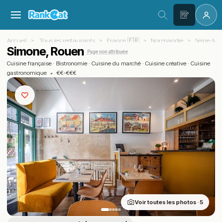
Accueil
Tous les restaurants
France 🇫🇷
Normandie
Seine-Mar
Simone, Rouen
Page non attribuée
Cuisine française
·
Bistronomie
·
Cuisine du marché
·
Cuisine créative
·
Cuisine
gastronomique
•
€€-€€€
Voir toutes les photos · 5