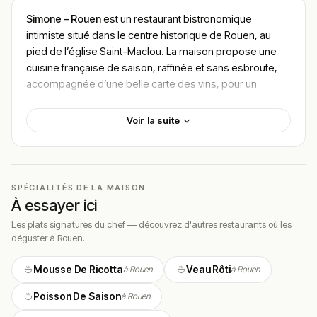
Simone – Rouen
est un restaurant bistronomique
intimiste situé dans le centre historique de
Rouen
, au
pied de l’église Saint-Maclou. La maison propose une
cuisine française de saison, raffinée et sans esbroufe,
accompagnée d’une belle carte des vins, pour un
budget d’environ 30–40 € par personne.
Voir la suite
Le parti pris est celui d’une carte courte et maîtrisée : le
menu change chaque semaine au gré des saisons et
des arrivages, ce qui garantit fraîcheur et renouvellement
des propositions.
SPÉCIALITÉS DE LA MAISON
L’accueil et le conseil, notamment sur les accords mets
À essayer ici
et vins, font partie des marqueurs régulièrement relevés.
La maison est portée par une équipe de salle attentive,
Les plats signatures du chef — découvrez d'autres restaurants où les
déguster à Rouen.
connue des habitués.
Cette fiche présente de façon factuelle l’établissement,
Mousse De Ricotta
Veau Rôti
à Rouen
à Rouen
sa localisation et les plats documentés au moment de sa
rédaction, à partir de sources publiques vérifiées.
Poisson De Saison
à Rouen