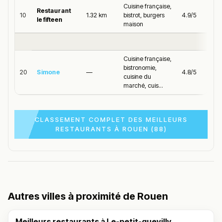
Cuisine française,
Restaurant
10
1.32 km
bistrot, burgers
4.9/5
le fifteen
maison
Cuisine française,
bistronomie,
20
Simone
—
4.8/5
cuisine du
marché, cuis...
CLASSEMENT COMPLET DES MEILLEURS
RESTAURANTS À ROUEN (88)
Autres villes à proximité de Rouen
Meilleurs restaurants à Le-petit-quevilly