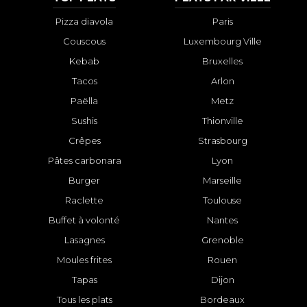
Pizza diavola
Paris
Couscous
Luxembourg Ville
Kebab
Bruxelles
Tacos
Arlon
Paëlla
Metz
Sushis
Thionville
Crêpes
Strasbourg
Pâtes carbonara
Lyon
Burger
Marseille
Raclette
Toulouse
Buffet à volonté
Nantes
Lasagnes
Grenoble
Moules frites
Rouen
Tapas
Dijon
Tous les plats
Bordeaux