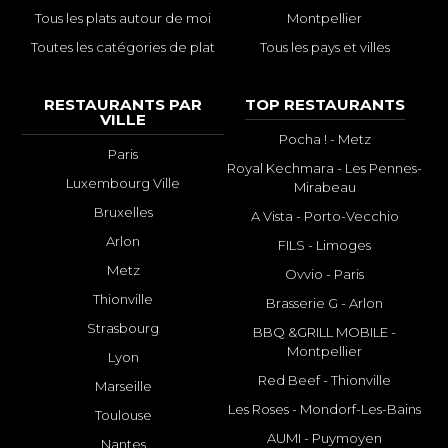
Tous les plats autour de moi
Montpellier
Toutes les catégories de plat
Tous les pays et villes
RESTAURANTS PAR
TOP RESTAURANTS
VILLE
Pocha ! - Metz
Paris
Royal Kechmara - Les Pennes-
Luxembourg Ville
Mirabeau
Bruxelles
A Vista - Porto-Vecchio
Arlon
FILS - Limoges
Metz
Ovvio - Paris
Thionville
Brasserie G - Arlon
Strasbourg
BBQ &GRILL MOBILE -
Montpellier
Lyon
Red Beef - Thionville
Marseille
Les Roses - Mondorf-Les-Bains
Toulouse
AUMI - Puymoyen
Nantes