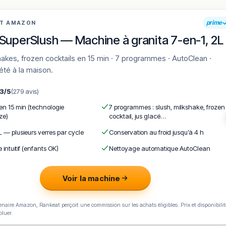
prime
AT AMAZON
SuperSlush — Machine à granita 7-en-1, 2L
'été à la maison.
,3/5
(279 avis)
 en 15 min (technologie
7 programmes : slush, milkshake, frozen
ze)
cocktail, jus glacé…
L — plusieurs verres par cycle
Conservation au froid jusqu’à 4 h
e intuitif (enfants OK)
Nettoyage automatique AutoClean
Voir la machine
naire Amazon, Rankeat perçoit une commission sur les achats éligibles. Prix et disponibilit
oluer.