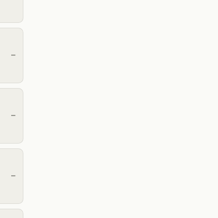
—
—
—