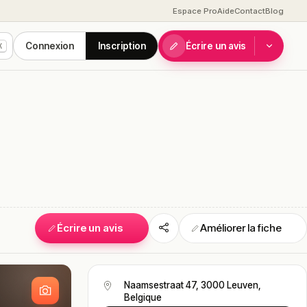
Espace Pro
Aide
Contact
Blog
Connexion
Inscription
Écrire un avis
K
Écrire un avis
Améliorer la fiche
S
Naamsestraat 47, 3000 Leuven,
Belgique