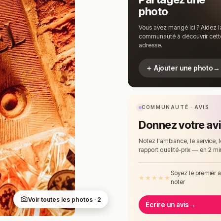
photo
Vous avez mangé ici ? Aidez l
communauté à découvrir cett
adresse.
＋ Ajouter une photo
→
COMMUNAUTÉ · AVIS
Donnez votre av
Notez l'ambiance, le service, l
rapport qualité-prix — en 2 mi
Soyez le premier 
★
★
★
★
★
noter
Voir toutes les photos · 2
Écrire un avis
→