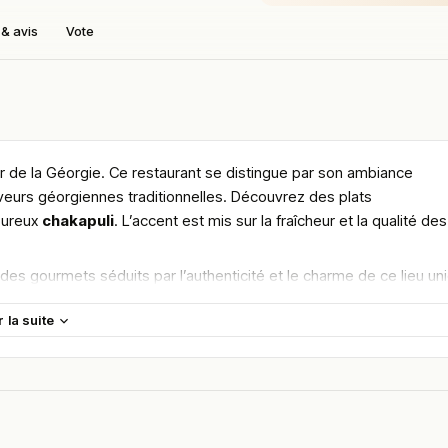
& avis
Vote
r de la Géorgie. Ce restaurant se distingue par son ambiance
aveurs géorgiennes traditionnelles. Découvrez des plats
oureux
chakapuli
. L’accent est mis sur la fraîcheur et la qualité des
s des gourmets séduits par l’authenticité et le charme de ce lieu un
r la suite
maine.
en vous rendant sur :
Améliorer la fiche de cet établissement