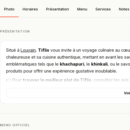
Photo
Horaires
Présentation
Menu
Services
Notes 
PRÉSENTATION
Situé à
Louvain
,
Tiflis
vous invite à un voyage culinaire au cœu
chaleureuse et sa cuisine authentique, mettant en avant les s
emblématiques tels que le
khachapuri
, le
khinkali
, ou le sav
produits pour offrir une expérience gustative inoubliable.
👉 Pour
trouver le meilleur plat de Tiflis
, consultez les avi
à Louvain.
Voi
!
Texte généré par intelligence artificielle, en attente de validation hu
Cette description peut contenir des erreurs, n'hésitez pas à nous aider 
MENU OFFICIEL