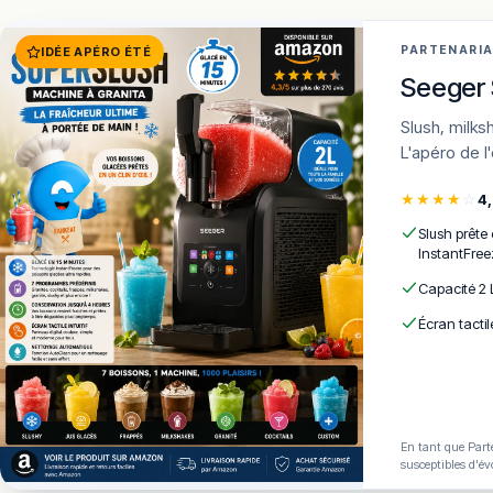
PARTENARI
IDÉE APÉRO ÉTÉ
Seeger 
Slush, milkshakes, frozen cocktails en 15 min · 7 programmes · AutoClean ·
L'apéro de l
★
★
★
★
☆
4
Slush prête
InstantFree
Capacité 2 
Écran tactil
En tant que Parte
susceptibles d'év