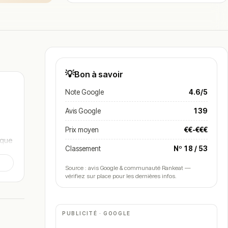
💡
Bon à savoir
Note Google
4.6/5
Avis Google
139
Prix moyen
€€-€€€
ique
Classement
Nº 18 / 53
Source : avis Google & communauté Rankeat —
vérifiez sur place pour les dernières infos.
PUBLICITÉ · GOOGLE