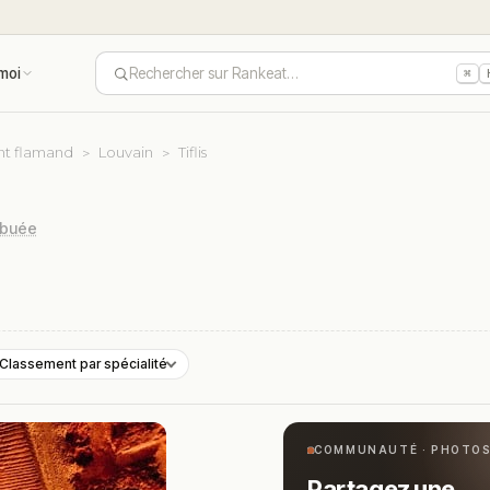
moi
Rechercher sur Rankeat…
⌘
nt flamand
Louvain
Tiflis
ibuée
Classement par spécialité
COMMUNAUTÉ · PHOTO
Partagez une