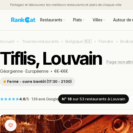
Partagez et découvrez les meilleurs restaurants et plats de chaque ville
Restaurants
Plats
Villes
Autour de 
Accueil
Tous les restaurants
Belgique 🇧🇪
Flandre
Braba
Tiflis, Louvain
Page non attr
Géorgienne
·
Européenne
•
€€-€€€
Fermé - ouvre bientôt (17:30 - 21:00)
4.6
/5
·
139 avis Google
Nº 18
sur 53
restaurants
à Louvain