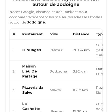
autour de
Jodoigne
Notes Google, distance et avis Rankeat pour
comparer rapidement les meilleures adresses locales
autour de
Jodoigne
.
#
Restaurant
Ville
Distance
Type de 
Cuisine f
1
O Nuages
Namur
28.84 km
gastrono
cuisine c
Maison
Française
2
Lieu De
Jodoigne
3.92 km
Europée
Partage
Pizzeria da
Pizzeria, 
3
Wavre
18.10 km
Salvo
Sicilienn
La
Cuisine d
Cachette,
belge, b
4
Braives
19.30 km