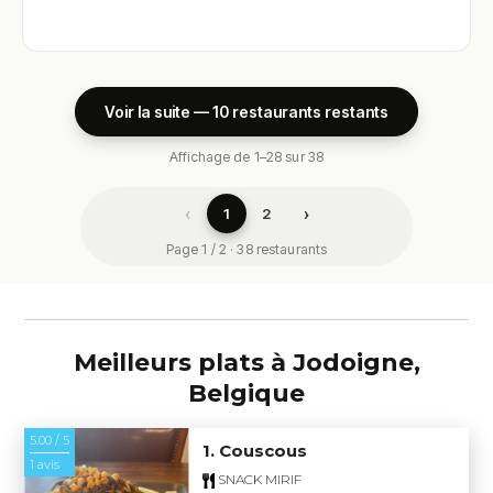
Voir la suite — 10 restaurants restants
Affichage de 1–28 sur 38
‹
›
1
2
Page 1 / 2 · 38 restaurants
Meilleurs plats à Jodoigne,
Belgique
5.00 / 5
1. Couscous
1 avis
SNACK MIRIF