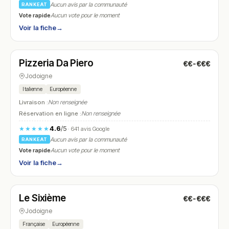
Aucun avis par la communauté
RANKEAT
Vote rapide
Aucun vote pour le moment
Voir la fiche
→
Fermé
(fermé aujourd'hui)
Pizzeria Da Piero
€€-€€€
N° 9
Jodoigne
Italienne
Européenne
Livraison :
Non renseignée
Réservation en ligne :
Non renseignée
4.6
/5
★★★★★
· 641 avis Google
Aucun avis par la communauté
RANKEAT
Vote rapide
Aucun vote pour le moment
Voir la fiche
→
Fermé
(12:00 – 14:30, 18:30 – 22:30)
Le Sixième
€€-€€€
N° 10
Jodoigne
Française
Européenne