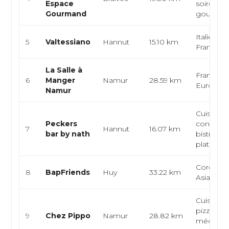
Espace
soirées
Gourmand
gourman
Italienne,
5
Valtessiano
Hannut
15.10 km
Français
La Salle à
Française
6
Manger
Namur
28.59 km
Europée
Namur
Cuisine f
Peckers
contempo
7
Hannut
16.07 km
bar by nath
bistro g
plats...
Coréenn
8
BapFriends
Huy
33.22 km
Asiatique
Cuisine it
pizzeria, 
9
Chez Pippo
Namur
28.82 km
méditerr