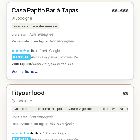
Casa Papito Bar à Tapas
€€-€€€
N° 2
★
Jodoigne
Espagnole
Méditerranéenne
Livraison :
Non renseignée
Réservation en ligne :
Non renseignée
5
/5
★★★★★
· 4 avis Google
Aucun avis par la communauté
RANKEAT
Vote rapide
Aucun vote pour le moment
Voir la fiche
→
Fermé
(11:30 – 14:00, 18:00 – 21:00)
Fityourfood
€€
N° 3
★
Jodoigne
Cuisine saine
Restauration rapide
Cuisine Végétarienne
Poke bowl
Salade
Wra
Livraison :
Non renseignée
Réservation en ligne :
Non renseignée
4.9
/5
★★★★★
· 108 avis Google
Aucun avis par la communauté
RANKEAT