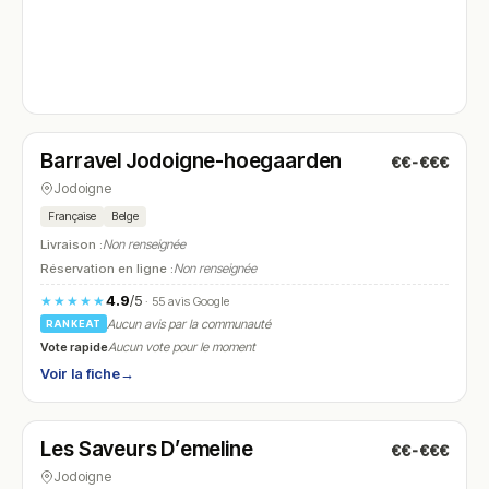
Fermé
(fermé aujourd'hui)
Barravel Jodoigne-hoegaarden
€€-€€€
N° 4
Jodoigne
Française
Belge
Livraison :
Non renseignée
Réservation en ligne :
Non renseignée
4.9
/5
★★★★★
· 55 avis Google
Aucun avis par la communauté
RANKEAT
Vote rapide
Aucun vote pour le moment
Voir la fiche
→
Fermé
(fermé aujourd'hui)
Les Saveurs D’emeline
€€-€€€
N° 5
Jodoigne