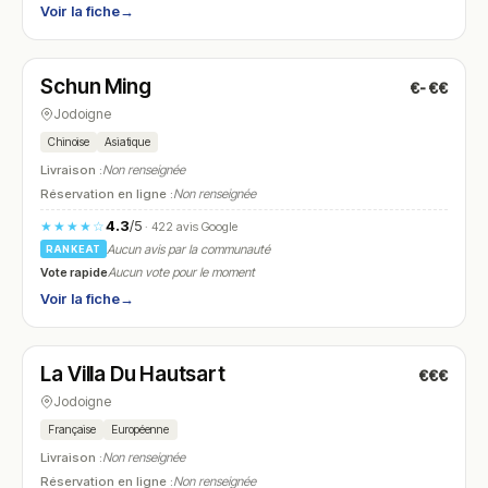
Voir la fiche
→
Fermé
(12:00 – 14:00, 18:00 – 22:00)
Schun Ming
€-€€
N° 24
Jodoigne
Chinoise
Asiatique
Livraison :
Non renseignée
Réservation en ligne :
Non renseignée
4.3
/5
★★★★☆
· 422 avis Google
Aucun avis par la communauté
RANKEAT
Vote rapide
Aucun vote pour le moment
Voir la fiche
→
Fermé
(fermé aujourd'hui)
La Villa Du Hautsart
€€€
N° 25
Jodoigne
Française
Européenne
Livraison :
Non renseignée
Réservation en ligne :
Non renseignée