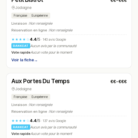
€€-€€€
N° 22
Jodoigne
Française
Européenne
Livraison :
Non renseignée
Réservation en ligne :
Non renseignée
4.4
/5
★★★★☆
· 140 avis Google
Aucun avis par la communauté
RANKEAT
Vote rapide
Aucun vote pour le moment
Voir la fiche
→
Fermé
Aux Portes Du Temps
€€-€€€
N° 23
Jodoigne
Française
Européenne
Livraison :
Non renseignée
Réservation en ligne :
Non renseignée
4.4
/5
★★★★☆
· 137 avis Google
Aucun avis par la communauté
RANKEAT
Vote rapide
Aucun vote pour le moment