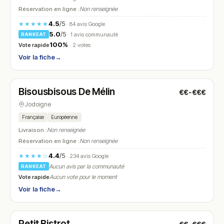
Réservation en ligne :
Non renseignée
4.5
/5
★★★★★
· 84 avis Google
5.0
/5
· 1 avis communauté
RANKEAT
100%
Vote rapide
· 2 votes
Voir la fiche
→
Fermé
(fermé aujourd'hui)
Bisousbisous De Mélin
€€-€€€
N° 21
Jodoigne
Française
Européenne
Livraison :
Non renseignée
Réservation en ligne :
Non renseignée
4.4
/5
★★★★☆
· 234 avis Google
Aucun avis par la communauté
RANKEAT
Vote rapide
Aucun vote pour le moment
Voir la fiche
→
Fermé
(fermé aujourd'hui)
Petit Bistrot