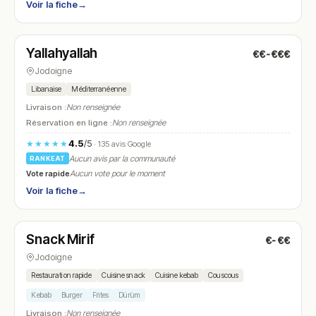
Voir la fiche
→
Fermé
(18:00 – 22:00)
Yallahyallah
€€-€€€
N° 19
Jodoigne
Libanaise
Méditerranéenne
Livraison :
Non renseignée
Réservation en ligne :
Non renseignée
4.5
/5
★★★★★
· 135 avis Google
Aucun avis par la communauté
RANKEAT
Vote rapide
Aucun vote pour le moment
Voir la fiche
→
Fermé
(fermé aujourd'hui)
Snack Mirif
€-€€
N° 20
Jodoigne
Restauration rapide
Cuisine snack
Cuisine kebab
Couscous
Kebab
Burger
Frites
Dürüm
Livraison :
Non renseignée