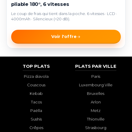
pliable 180°, 6 vitesses
Le coup de frais qui tient dans la poche. 6 vitesses · LCD ·
4000mAh · Silencieux (<20 dB).
Voir l'offre
TOP PLATS
PLATS PAR VILLE
Pizza diavola
Paris
Couscous
Luxembourg Ville
Kebab
Bruxelles
Tacos
Arlon
Paëlla
Metz
Sushis
Thionville
Crêpes
Strasbourg