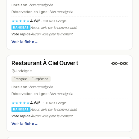
Livraison :
Non renseignée
Réservation en ligne :
Non renseignée
4.6
/5
★★★★★
· 391 avis Google
Aucun avis par la communauté
RANKEAT
Vote rapide
Aucun vote pour le moment
Voir la fiche
→
Fermé
(fermé aujourd'hui)
Restaurant À Ciel Ouvert
€€-€€€
N° 11
Jodoigne
Française
Européenne
Livraison :
Non renseignée
Réservation en ligne :
Non renseignée
4.6
/5
★★★★★
· 150 avis Google
Aucun avis par la communauté
RANKEAT
Vote rapide
Aucun vote pour le moment
Voir la fiche
→
Fermé