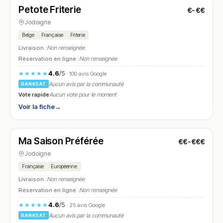
Petote Friterie
€-€€
N° 12
Jodoigne
Belge
Française
Friterie
Livraison :
Non renseignée
Réservation en ligne :
Non renseignée
4.6
/5
★★★★★
· 100 avis Google
Aucun avis par la communauté
RANKEAT
Vote rapide
Aucun vote pour le moment
Voir la fiche
→
Fermé
(fermé aujourd'hui)
Ma Saison Préférée
€€-€€€
N° 13
Jodoigne
Française
Européenne
Livraison :
Non renseignée
Réservation en ligne :
Non renseignée
4.6
/5
★★★★★
· 25 avis Google
Aucun avis par la communauté
RANKEAT