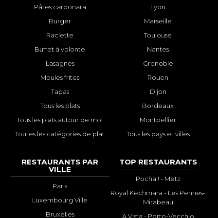
Pâtes carbonara
Lyon
Burger
Marseille
Raclette
Toulouse
Buffet à volonté
Nantes
Lasagnes
Grenoble
Moules frites
Rouen
Tapas
Dijon
Tous les plats
Bordeaux
Tous les plats autour de moi
Montpellier
Toutes les catégories de plat
Tous les pays et villes
RESTAURANTS PAR
TOP RESTAURANTS
VILLE
Pocha ! - Metz
Paris
Royal Kechmara - Les Pennes-
Luxembourg Ville
Mirabeau
Bruxelles
A Vista - Porto-Vecchio