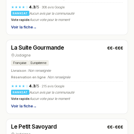
4.3
/5
★★★★☆
· 308 avis Google
Aucun avis par la communauté
RANKEAT
Vote rapide
Aucun vote pour le moment
Voir la fiche
→
Fermé
(fermé aujourd'hui)
La Suite Gourmande
€€-€€€
N° 26
Jodoigne
Française
Européenne
Livraison :
Non renseignée
Réservation en ligne :
Non renseignée
4.3
/5
★★★★☆
· 215 avis Google
Aucun avis par la communauté
RANKEAT
Vote rapide
Aucun vote pour le moment
Voir la fiche
→
Fermé
(fermé aujourd'hui)
Le Petit Savoyard
€€-€€€
N° 27