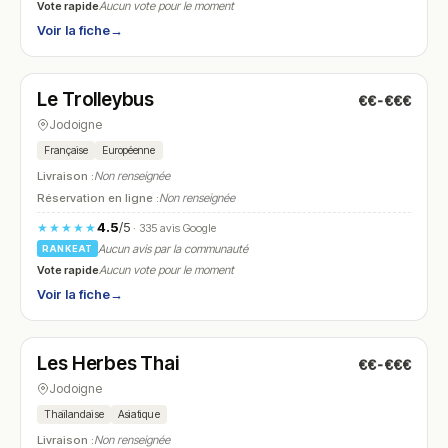
Vote rapide
Aucun vote pour le moment
Voir la fiche
→
Fermé
(11:00 – 13:30, 18:00 – 21:00)
Le Trolleybus
€€-€€€
N° 14
Jodoigne
Française
Européenne
Livraison :
Non renseignée
Réservation en ligne :
Non renseignée
4.5
/5
★★★★★
· 335 avis Google
Aucun avis par la communauté
RANKEAT
Vote rapide
Aucun vote pour le moment
Voir la fiche
→
Fermé
(fermé aujourd'hui)
Les Herbes Thai
€€-€€€
N° 15
Jodoigne
Thaïlandaise
Asiatique
Livraison :
Non renseignée