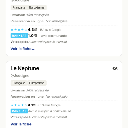
Jodoigne
Française
Européenne
Livraison :
Non renseignée
Réservation en ligne :
Non renseignée
4.3
/5
★★★★☆
· 184 avis Google
1.0
/5
· 1 avis communauté
RANKEAT
Vote rapide
Aucun vote pour le moment
Voir la fiche
→
Fermé
(11:00 – 00:00)
Le Neptune
€€
N° 28
Jodoigne
Française
Européenne
Livraison :
Non renseignée
Réservation en ligne :
Non renseignée
4.1
/5
★★★★☆
· 630 avis Google
Aucun avis par la communauté
RANKEAT
Vote rapide
Aucun vote pour le moment
Voir la fiche
→