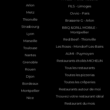
Arlon
FILS - Limoges
Metz
Ovvio - Paris
Thionville
Brasserie G - Arlon
Strasbourg
BBQ &GRILL MOBILE -
Montpellier
Lyon
Red Beef - Thionville
Marseille
Les Roses - Mondorf-Les-Bains
Toulouse
AUMI - Puymoyen
Nantes
Restaurants étoilés MICHELIN
Grenoble
Tous les restaurants
Rouen
Toutes les pizzerias
Dijon
Toutes les crêperies
Bordeaux
Restaurants autour de moi
Montpellier
Trouvez votre restaurant idéal
Nice
Restaurant du mois