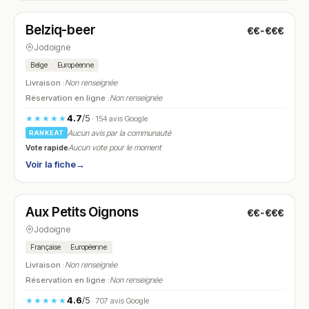
Belziq-beer
€€-€€€
N° 7
Jodoigne
Belge
Européenne
Livraison :
Non renseignée
Réservation en ligne :
Non renseignée
4.7
/5
★★★★★
· 154 avis Google
Aucun avis par la communauté
RANKEAT
Vote rapide
Aucun vote pour le moment
Voir la fiche
→
Fermé
(12:00 – 14:00, 19:00 – 21:30)
Aux Petits Oignons
€€-€€€
N° 8
Jodoigne
Française
Européenne
Livraison :
Non renseignée
Réservation en ligne :
Non renseignée
4.6
/5
★★★★★
· 707 avis Google