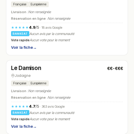
Française
Européenne
Livraison :
Non renseignée
Réservation en ligne :
Non renseignée
4.9
/5
★★★★★
· 18 avis Google
Aucun avis par la communauté
RANKEAT
Vote rapide
Aucun vote pour le moment
Voir la fiche
→
Fermé
(fermé aujourd'hui)
Le Damison
€€-€€€
N° 6
Jodoigne
Française
Européenne
Livraison :
Non renseignée
Réservation en ligne :
Non renseignée
4.7
/5
★★★★★
· 363 avis Google
Aucun avis par la communauté
RANKEAT
Vote rapide
Aucun vote pour le moment
Voir la fiche
→
Fermé
(fermé aujourd'hui)