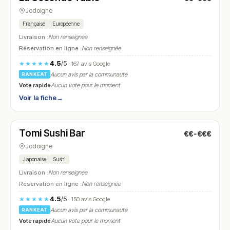
Jodoigne
Française
Européenne
Livraison :
Non renseignée
Réservation en ligne :
Non renseignée
4.5
/5
★★★★★
· 167 avis Google
Aucun avis par la communauté
RANKEAT
Vote rapide
Aucun vote pour le moment
Voir la fiche
→
Fermé
(11:30 – 14:00, 17:00 – 21:30)
Tomi Sushi Bar
€€-€€€
N° 18
Jodoigne
Japonaise
Sushi
Livraison :
Non renseignée
Réservation en ligne :
Non renseignée
4.5
/5
★★★★★
· 150 avis Google
Aucun avis par la communauté
RANKEAT
Vote rapide
Aucun vote pour le moment