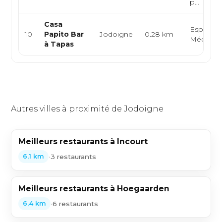
p...
Casa
Espagnol
10
Papito Bar
Jodoigne
0.28 km
Méditerr
à Tapas
Autres villes à proximité de Jodoigne
Meilleurs restaurants à Incourt
•
3 restaurants
6,1 km
Meilleurs restaurants à Hoegaarden
•
6 restaurants
6,4 km