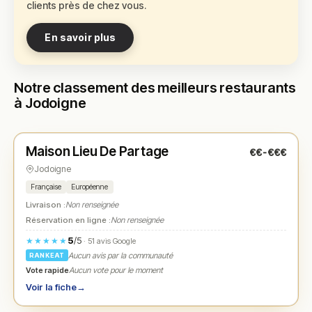
clients près de chez vous.
En savoir plus
Notre classement des meilleurs restaurants
à Jodoigne
Fermé
(fermé aujourd'hui)
Maison Lieu De Partage
€€-€€€
N° 1
★
Jodoigne
Française
Européenne
Livraison :
Non renseignée
Réservation en ligne :
Non renseignée
5
/5
★★★★★
· 51 avis Google
Aucun avis par la communauté
RANKEAT
Vote rapide
Aucun vote pour le moment
Voir la fiche
→
Fermé
(fermé aujourd'hui)