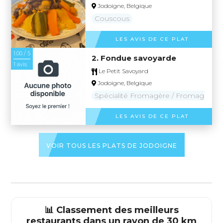
Jodoigne, Belgique
Couscous
LES AVIS DE CE PLAT
1.00 / 5
2. Fondue savoyarde
1 avis
Le Petit Savoyard
Jodoigne, Belgique
Spécialité Fromagère / Fromage
LES AVIS DE CE PLAT
VOIR TOUS LES PLATS DE JODOIGNE
📊 Classement des meilleurs
restaurants dans un rayon de 30 km