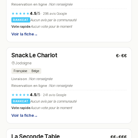
Réservation en ligne :
Non renseignée
4.5
/5
★★★★★
· 298 avis Google
Aucun avis par la communauté
RANKEAT
Vote rapide
Aucun vote pour le moment
Voir la fiche
→
Fermé
(06:30 – 16:00)
Snack Le Charlot
€-€€
N° 16
Jodoigne
Française
Belge
Livraison :
Non renseignée
Réservation en ligne :
Non renseignée
4.5
/5
★★★★★
· 241 avis Google
Aucun avis par la communauté
RANKEAT
Vote rapide
Aucun vote pour le moment
Voir la fiche
→
Fermé
(fermé aujourd'hui)
La Seconde Table
€€-€€€
N° 17