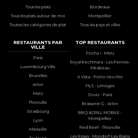
Tous les plats
Bordeaux
Tous les plats autour de moi
Montpellier
Toutes les catégories de plat
Tous les pays et villes
RESTAURANTS PAR
TOP RESTAURANTS
VILLE
Pocha ! - Metz
Paris
Royal Kechmara - Les Pennes-
Luxembourg Ville
Mirabeau
Bruxelles
A Vista - Porto-Vecchio
Arlon
FILS - Limoges
Metz
Ovvio - Paris
Thionville
Brasserie G - Arlon
Strasbourg
BBQ &GRILL MOBILE -
Montpellier
Lyon
Red Beef - Thionville
Marseille
Les Roses - Mondorf-Les-Bains