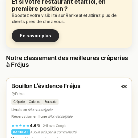
Et si votre restaurant était ici, en
première position ?
Boostez votre visibilité sur Rankeat et attirez plus de
clients près de chez vous.
En savoir plus
Notre classement des meilleures crêperies
à Fréjus
Fermé
(12:00 – 14:00)
Bouillon L’évidence Fréjus
€€
N° 1
★
Fréjus
Crêperie
Galettes
Brasserie
Livraison :
Non renseignée
Réservation en ligne :
Non renseignée
4.6
/5
★★★★★
· 241 avis Google
Aucun avis par la communauté
RANKEAT