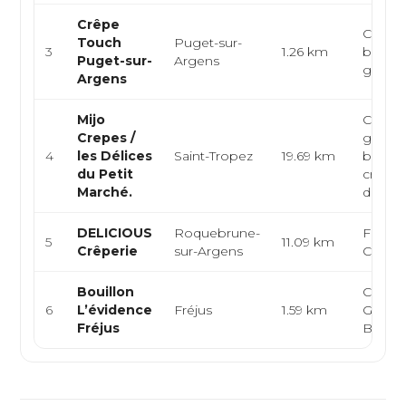
Crêpe
Crêperi
Touch
Puget-sur-
3
1.26 km
breton
Puget-sur-
Argens
galett
Argens
Mijo
Crêper
Crepes /
galett
4
les Délices
Saint-Tropez
19.69 km
breton
du Petit
crêpes
Marché.
desser
DELICIOUS
Roquebrune-
França
5
11.09 km
Crêperie
sur-Argens
Crêper
Bouillon
Crêper
6
L’évidence
Fréjus
1.59 km
Galette
Fréjus
Brasse