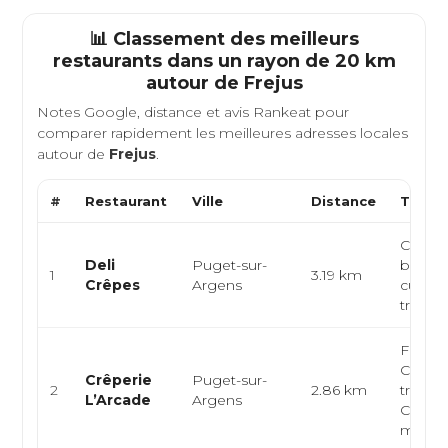
📊 Classement des meilleurs
restaurants dans un rayon de 20 km
autour de
Frejus
Notes Google, distance et avis Rankeat pour
comparer rapidement les meilleures adresses locales
autour de
Frejus
.
#
Restaurant
Ville
Distance
Type d
Crêperi
Deli
Puget-sur-
breton
1
3.19 km
Crêpes
Argens
cuisin
traditi
França
Crêper
Crêperie
Puget-sur-
2
2.86 km
traditi
L’Arcade
Argens
Crêpes
ma...