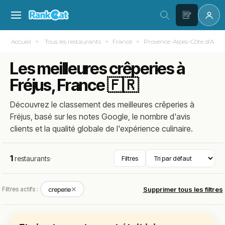
Accueil
Tous les restaurants
France
Provence-Alpes-Côte d'Azur
Les meilleures crêperies à
Fréjus, France 🇫🇷
Découvrez le classement des meilleures crêperies à
Fréjus, basé sur les notes Google, le nombre d'avis
clients et la qualité globale de l'expérience culinaire.
1
restaurants
·
Filtres
✕
Filtres actifs :
creperie
Supprimer tous les filtres