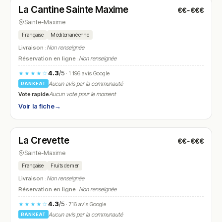
La Cantine Sainte Maxime
€€-€€€
N° 17
Sainte-Maxime
Française
Méditerranéenne
Livraison :
Non renseignée
Réservation en ligne :
Non renseignée
4.3
/5
★★★★☆
· 1 196 avis Google
Aucun avis par la communauté
RANKEAT
Vote rapide
Aucun vote pour le moment
Voir la fiche
→
Fermé
(09:00 – 03:00)
La Crevette
€€-€€€
N° 18
Sainte-Maxime
Française
Fruits de mer
Livraison :
Non renseignée
Réservation en ligne :
Non renseignée
4.3
/5
★★★★☆
· 716 avis Google
Aucun avis par la communauté
RANKEAT