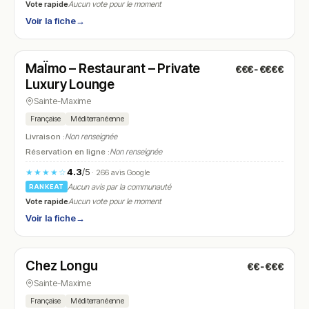
Vote rapide
Aucun vote pour le moment
Voir la fiche
→
Fermé
(16:30 – 02:00)
MaÏmo – Restaurant – Private
€€€-€€€€
N° 19
Luxury Lounge
Sainte-Maxime
Française
Méditerranéenne
Livraison :
Non renseignée
Réservation en ligne :
Non renseignée
4.3
/5
★★★★☆
· 266 avis Google
Aucun avis par la communauté
RANKEAT
Vote rapide
Aucun vote pour le moment
Voir la fiche
→
Fermé
(12:00 – 14:00, 18:00 – 22:00)
Chez Longu
€€-€€€
N° 20
Sainte-Maxime
Française
Méditerranéenne