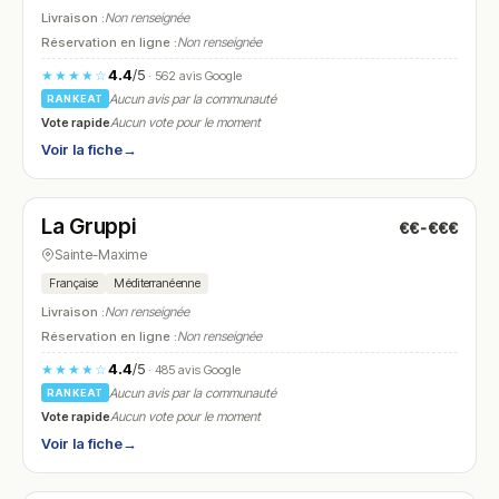
Livraison :
Non renseignée
Réservation en ligne :
Non renseignée
4.4
/5
★★★★☆
· 562 avis Google
Aucun avis par la communauté
RANKEAT
Vote rapide
Aucun vote pour le moment
Voir la fiche
→
Fermé
(12:00 – 14:00, 19:00 – 22:00)
La Gruppi
€€-€€€
N° 16
Sainte-Maxime
Française
Méditerranéenne
Livraison :
Non renseignée
Réservation en ligne :
Non renseignée
4.4
/5
★★★★☆
· 485 avis Google
Aucun avis par la communauté
RANKEAT
Vote rapide
Aucun vote pour le moment
Voir la fiche
→
Fermé
(12:00 – 16:00, 18:30 – 22:30)