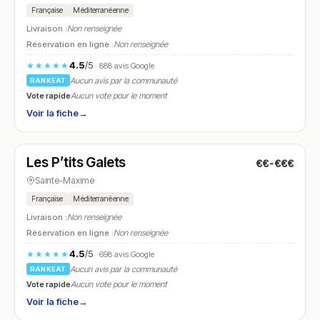
Française
Méditerranéenne
Livraison :
Non renseignée
Réservation en ligne :
Non renseignée
4.5
/5
★★★★★
· 888 avis Google
Aucun avis par la communauté
RANKEAT
Vote rapide
Aucun vote pour le moment
Voir la fiche
→
Fermé
(09:00 – 23:00)
Les P’tits Galets
€€-€€€
N° 11
Sainte-Maxime
Française
Méditerranéenne
Livraison :
Non renseignée
Réservation en ligne :
Non renseignée
4.5
/5
★★★★★
· 698 avis Google
Aucun avis par la communauté
RANKEAT
Vote rapide
Aucun vote pour le moment
Voir la fiche
→
Fermé
(12:00 – 14:00, 19:00 – 22:00)