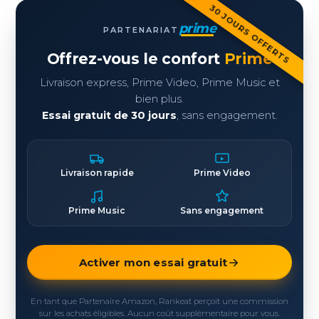
30 JOURS OFFERTS
prime
PARTENARIAT
Offrez-vous le confort
Prime
Livraison express, Prime Video, Prime Music et
bien plus.
Essai gratuit de 30 jours
, sans engagement.
Livraison rapide
Prime Video
Prime Music
Sans engagement
Activer mon essai gratuit
En tant que Partenaire Amazon, Rankeat perçoit une commission
sur les achats éligibles. Aucun coût supplémentaire pour vous.