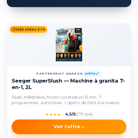
IDÉE APÉRO ÉTÉ
prime
PARTENARIAT AMAZON
Seeger SuperSlush — Machine à granita 7-
en-1, 2L
Slush, milkshakes, frozen cocktails en 15 min · 7
programmes · AutoClean · L'apéro de l'été à la maison.
★
★
★
★
☆
4,3/5
(279 avis)
Voir l'offre