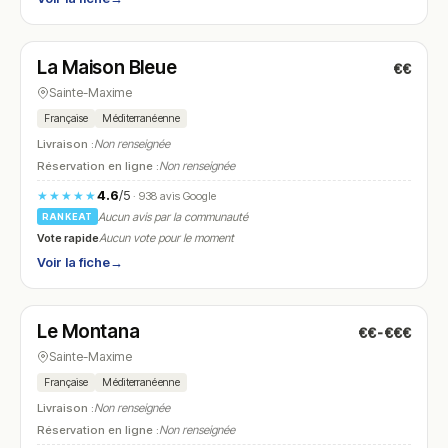
Fermé
(12:00 – 13:45, 19:00 – 22:00)
La Maison Bleue
€€
N° 7
Sainte-Maxime
Française
Méditerranéenne
Livraison :
Non renseignée
Réservation en ligne :
Non renseignée
4.6
/5
★★★★★
· 938 avis Google
Aucun avis par la communauté
RANKEAT
Vote rapide
Aucun vote pour le moment
Voir la fiche
→
Fermé
(12:00 – 13:30, 18:30 – 21:30)
Le Montana
€€-€€€
N° 8
Sainte-Maxime
Française
Méditerranéenne
Livraison :
Non renseignée
Réservation en ligne :
Non renseignée