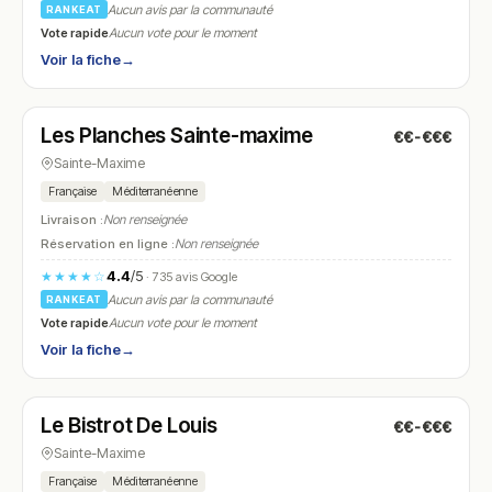
Aucun avis par la communauté
RANKEAT
Vote rapide
Aucun vote pour le moment
Voir la fiche
→
Fermé
(10:00 – 23:00)
Les Planches Sainte-maxime
€€-€€€
N° 14
Sainte-Maxime
Française
Méditerranéenne
Livraison :
Non renseignée
Réservation en ligne :
Non renseignée
4.4
/5
★★★★☆
· 735 avis Google
Aucun avis par la communauté
RANKEAT
Vote rapide
Aucun vote pour le moment
Voir la fiche
→
Fermé
(19:00 – 22:30)
Le Bistrot De Louis
€€-€€€
N° 15
Sainte-Maxime
Française
Méditerranéenne