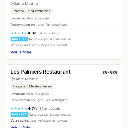
Sainte-Maxime
Italienne
Méditerranéenne
Livraison :
Non renseignée
Réservation en ligne :
Non renseignée
4.8
/5
★★★★★
· 70 avis Google
Aucun avis par la communauté
RANKEAT
Vote rapide
Aucun vote pour le moment
Voir la fiche
→
Fermé
(12:00 – 13:45, 19:00 – 22:00)
Les Palmiers Restaurant
€€-€€€
N° 6
Sainte-Maxime
Française
Méditerranéenne
Livraison :
Non renseignée
Réservation en ligne :
Non renseignée
4.7
/5
★★★★★
· 82 avis Google
Aucun avis par la communauté
RANKEAT
Vote rapide
Aucun vote pour le moment
Voir la fiche
→