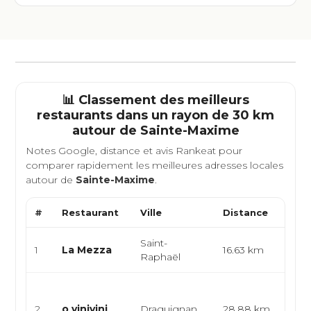
📊 Classement des meilleurs
restaurants dans un rayon de 30 km
autour de
Sainte-Maxime
Notes Google, distance et avis Rankeat pour
comparer rapidement les meilleures adresses locales
autour de
Sainte-Maxime
.
#
Restaurant
Ville
Distance
Type
Saint-
Itali
1
La Mezza
16.63 km
Raphaël
Médi
Cuis
poly
2
o vinivini
Draguignan
28.88 km