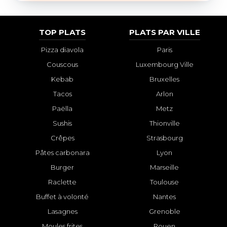
TOP PLATS
PLATS PAR VILLE
Pizza diavola
Paris
Couscous
Luxembourg Ville
Kebab
Bruxelles
Tacos
Arlon
Paëlla
Metz
Sushis
Thionville
Crêpes
Strasbourg
Pâtes carbonara
Lyon
Burger
Marseille
Raclette
Toulouse
Buffet à volonté
Nantes
Lasagnes
Grenoble
Moules frites
Rouen