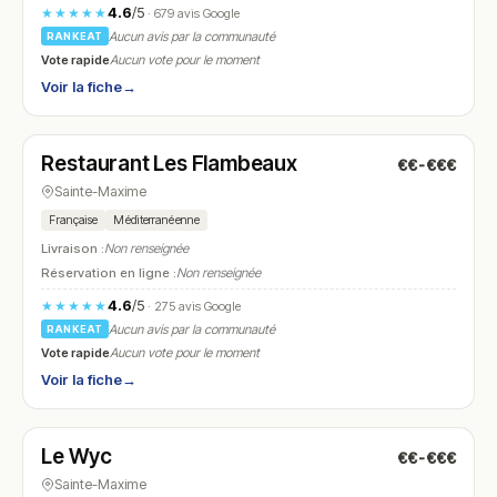
4.6
/5
★★★★★
· 679 avis Google
Aucun avis par la communauté
RANKEAT
Vote rapide
Aucun vote pour le moment
Voir la fiche
→
Fermé
(12:00 – 13:30, 19:00 – 21:00)
Restaurant Les Flambeaux
€€-€€€
N° 9
Sainte-Maxime
Française
Méditerranéenne
Livraison :
Non renseignée
Réservation en ligne :
Non renseignée
4.6
/5
★★★★★
· 275 avis Google
Aucun avis par la communauté
RANKEAT
Vote rapide
Aucun vote pour le moment
Voir la fiche
→
Fermé
(09:00 – 00:00)
Le Wyc
€€-€€€
N° 10
Sainte-Maxime