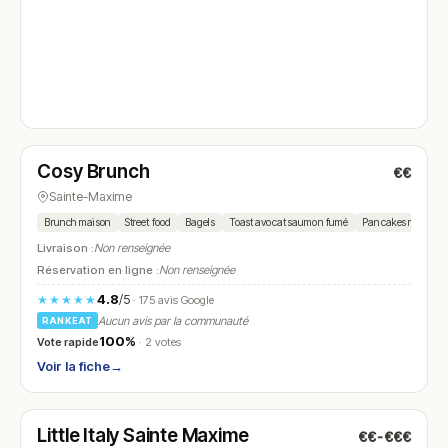
Fermé
(10:00 – 15:00)
Cosy Brunch
€€
N° 4
Sainte-Maxime
Brunch maison
Street food
Bagels
Toast avocat saumon fumé
Pancakes maison
Livraison :
Non renseignée
Réservation en ligne :
Non renseignée
4.8
/5
★★★★★
· 175 avis Google
Aucun avis par la communauté
RANKEAT
100%
Vote rapide
· 2 votes
Voir la fiche
→
Fermé
(09:00 – 14:00, 17:00 – 20:00)
Little Italy Sainte Maxime
€€-€€€
N° 5