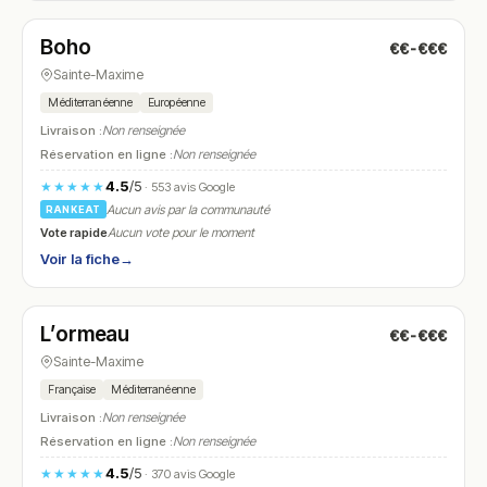
Boho
€€-€€€
N° 12
Sainte-Maxime
Méditerranéenne
Européenne
Livraison :
Non renseignée
Réservation en ligne :
Non renseignée
4.5
/5
★★★★★
· 553 avis Google
Aucun avis par la communauté
RANKEAT
Vote rapide
Aucun vote pour le moment
Voir la fiche
→
Fermé
(12:00 – 22:30)
L’ormeau
€€-€€€
N° 13
Sainte-Maxime
Française
Méditerranéenne
Livraison :
Non renseignée
Réservation en ligne :
Non renseignée
4.5
/5
★★★★★
· 370 avis Google