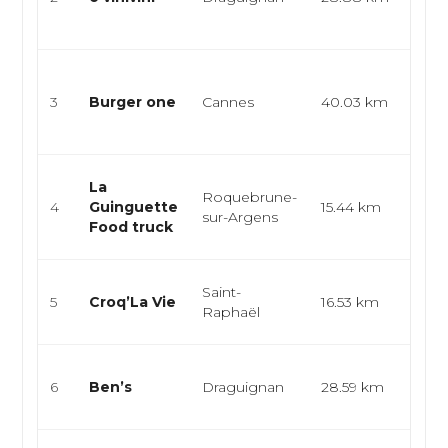
cuisi
cuisi
Snac
spéci
3
Burger one
Cannes
40.03 km
burge
food
Burg
La
Roquebrune-
food
4
Guinguette
15.44 km
sur-Argens
Rest
Food truck
rapi
Rest
Saint-
5
Croq’La Vie
16.53 km
rapid
Raphaël
burg
Burg
6
Ben’s
Draguignan
28.59 km
resta
rapid