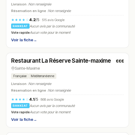
Livraison :
Non renseignée
Réservation en ligne :
Non renseignée
4.2
/5
★★★★☆
· 515 avis Google
Aucun avis par la communauté
RANKEAT
Vote rapide
Aucun vote pour le moment
Voir la fiche
→
Fermé
(12:00 – 14:00, 19:00 – 22:00)
Restaurant La Réserve Sainte-maxime
€€€
N° 21
Sainte-Maxime
Française
Méditerranéenne
Livraison :
Non renseignée
Réservation en ligne :
Non renseignée
4.1
/5
★★★★☆
· 868 avis Google
Aucun avis par la communauté
RANKEAT
Vote rapide
Aucun vote pour le moment
Voir la fiche
→