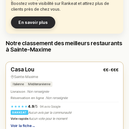
Boostez votre visibilité sur Rankeat et attirez plus de
clients près de chez vous.
En savoir plus
Notre classement des meilleurs restaurants
à Sainte-Maxime
Fermé
(12:00 – 14:00, 19:00 – 22:00)
Casa Lou
€€-€€€
N° 1
★
Sainte-Maxime
Italienne
Méditerranéenne
Livraison :
Non renseignée
Réservation en ligne :
Non renseignée
4.9
/5
★★★★★
· 94 avis Google
Aucun avis par la communauté
RANKEAT
Vote rapide
Aucun vote pour le moment
Voir la fiche
→