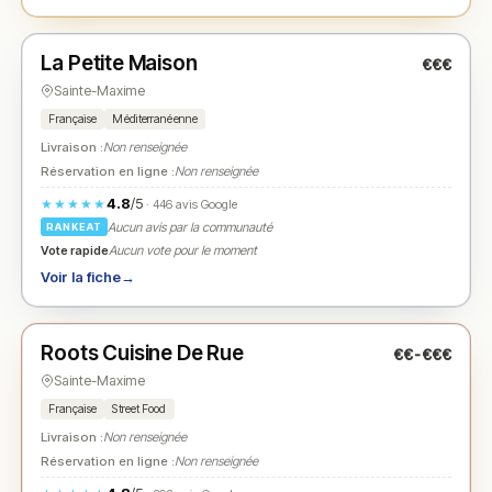
Fermé
(19:00 – 23:00)
La Petite Maison
€€€
N° 2
★
Sainte-Maxime
Française
Méditerranéenne
Livraison :
Non renseignée
Réservation en ligne :
Non renseignée
4.8
/5
★★★★★
· 446 avis Google
Aucun avis par la communauté
RANKEAT
Vote rapide
Aucun vote pour le moment
Voir la fiche
→
Fermé
(09:00 – 22:00)
Roots Cuisine De Rue
€€-€€€
N° 3
★
Sainte-Maxime
Française
Street Food
Livraison :
Non renseignée
Réservation en ligne :
Non renseignée