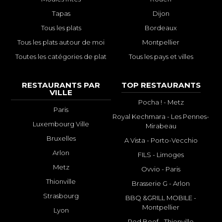
Tapas
Dijon
Tous les plats
Bordeaux
Tous les plats autour de moi
Montpellier
Toutes les catégories de plat
Tous les pays et villes
RESTAURANTS PAR
TOP RESTAURANTS
VILLE
Pocha ! - Metz
Paris
Royal Kechmara - Les Pennes-
Luxembourg Ville
Mirabeau
Bruxelles
A Vista - Porto-Vecchio
Arlon
FILS - Limoges
Metz
Ovvio - Paris
Thionville
Brasserie G - Arlon
Strasbourg
BBQ &GRILL MOBILE -
Montpellier
Lyon
Red Beef - Thionville