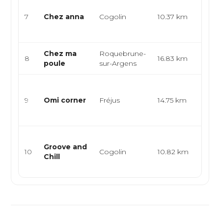
Cuisi
spéci
7
Chez anna
Cogolin
10.37 km
séné
cuisin
Chez ma
Roquebrune-
Franç
8
16.83 km
poule
sur-Argens
Eur
Smas
halal
9
Omi corner
Fréjus
14.75 km
stree
burge
Bar à
Groove and
resta
10
Cogolin
10.82 km
Chill
cuisi
médit