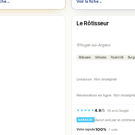
iche
→
Voir la fiche
→
Fermé
(11:30 – 14:30, 18:30 – 22:00)
Le Rôtisseur
N° 4
Puget-sur-Argens
Rôtisserie
Grillades
Poulet rôti
Burg
Livraison :
Non renseignée
Réservation en ligne :
Non renseigné
4.9
/5
★★★★★
· 55 avis Google
Aucun avis par la commun
RANKEAT
100%
Vote rapide
· 1 vote