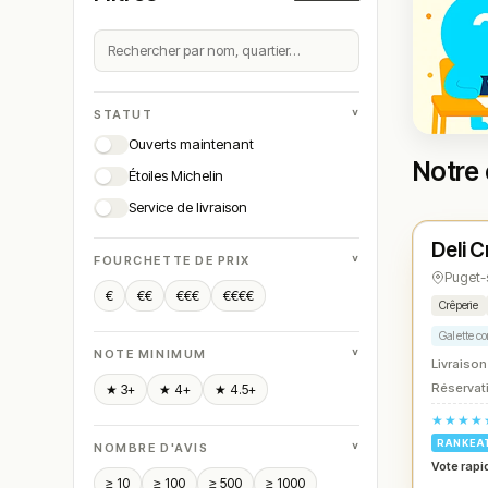
˅
STATUT
Ouverts maintenant
Notre 
Étoiles Michelin
Ferm
Service de livraison
Deli 
N° 
★
˅
FOURCHETTE DE PRIX
Puget-
€
€€
€€€
€€€€
Crêperie
Galette c
˅
NOTE MINIMUM
Livraison
Réservati
★ 3+
★ 4+
★ 4.5+
★★★★
RANKEA
˅
NOMBRE D'AVIS
Vote rapi
≥ 10
≥ 100
≥ 500
≥ 1000