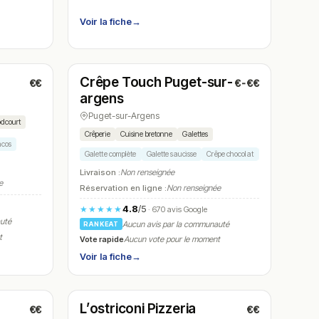
Voir la fiche
→
Fermé
(12:00 – 22:00)
Crêpe Touch Puget-sur-
€€
€-€€
N° 8
argens
Puget-sur-Argens
odcourt
Crêperie
Cuisine bretonne
Galettes
acos
Galette complète
Galette saucisse
Crêpe chocolat
Crêpe caramel
Livraison :
Non renseignée
e
Réservation en ligne :
Non renseignée
4.8
/5
★★★★★
· 670 avis Google
auté
Aucun avis par la communauté
RANKEAT
t
Vote rapide
Aucun vote pour le moment
Voir la fiche
→
Fermé
(12:00 – 14:00, 18:00 – 21:30)
L’ostriconi Pizzeria
€€
€€
N° 11