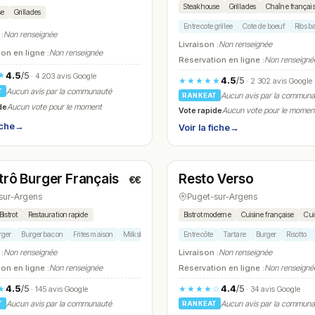
Steakhouse
Grillades
Chaîne françai
se
Grillades
Entrecote grillee
Cote de boeuf
Ribs b
 :
Non renseignée
Livraison :
Non renseignée
on en ligne :
Non renseignée
Réservation en ligne :
Non renseigné
4.5
/5
★
· 4 203 avis Google
4.5
/5
★★★★★
· 2 302 avis Google
Aucun avis par la communauté
T
Aucun avis par la commun
RANKEAT
de
Aucun vote pour le moment
Vote rapide
Aucun vote pour le momen
iche
→
Voir la fiche
→
é
Fermé
(08:30 – 17:00)
strô Burger Français
Resto Verso
€€
N° 25
sur-Argens
Puget-sur-Argens
Bistrot
Restauration rapide
Bistrot moderne
Cuisine française
Cui
rger
Burger bacon
Frites maison
Milkshake
Salade gourmande
Entrecôte
Tartare
Burger
Risotto
 :
Non renseignée
Livraison :
Non renseignée
on en ligne :
Non renseignée
Réservation en ligne :
Non renseigné
4.5
/5
4.4
/5
★
★★★★☆
· 145 avis Google
· 34 avis Google
Aucun avis par la communauté
Aucun avis par la commun
T
RANKEAT