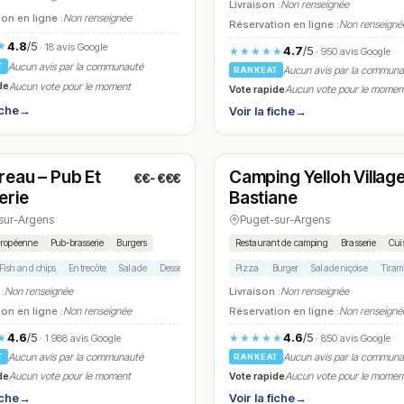
Livraison :
Non renseignée
on en ligne :
Non renseignée
Réservation en ligne :
Non renseigné
4.8
/5
★
· 18 avis Google
4.7
/5
★★★★★
· 950 avis Google
Aucun avis par la communauté
T
Aucun avis par la commun
RANKEAT
de
Aucun vote pour le moment
Vote rapide
Aucun vote pour le momen
iche
→
Voir la fiche
→
t
Fermé
(10:30 – 00:30)
(09:00 – 16:00)
reau – Pub Et
Camping Yelloh Village
€€-€€€
N° 16
erie
Bastiane
sur-Argens
Puget-sur-Argens
uropéenne
Pub-brasserie
Burgers
Restaurant de camping
Brasserie
Cui
Fish and chips
Entrecôte
Salade
Dessert
Pizza
Burger
Salade niçoise
Tiram
 :
Non renseignée
Livraison :
Non renseignée
on en ligne :
Non renseignée
Réservation en ligne :
Non renseigné
4.6
/5
4.6
/5
★
★★★★★
· 1 988 avis Google
· 850 avis Google
Aucun avis par la communauté
Aucun avis par la commun
T
RANKEAT
de
Vote rapide
Aucun vote pour le moment
Aucun vote pour le momen
iche
→
Voir la fiche
→