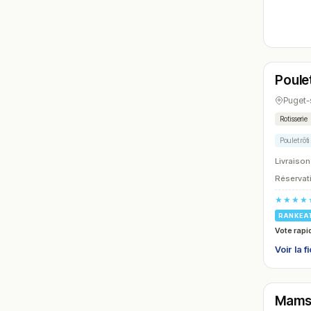
Ferm
Poule
N° 6
Puget-
Rotisserie
Poulet rôti
Livraison
Réservati
★★★★
RANKEA
Vote rapi
Voir la f
Ferm
Mams
N° 9