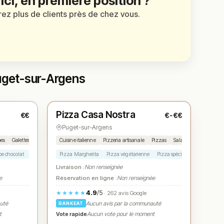
 ici, en première position ?
irez plus de clients près de chez vous.
Puget-sur-Argens
Fermé
(18:00 – 22:00)
Pizza Casa Nostra
€€
€-€€
N° 3
★
Puget-sur-Argens
pes
Galettes maison
Cuisine italienne
Pizzeria artisanale
Pizzas
Salades
pe chocolat
Crêpe aux fruits
Pizza Margherita
Assiette mixte
Pizza végétarienne
Pizza spéciale
Salade médi
Livraison :
Non renseignée
e
Réservation en ligne :
Non renseignée
4.9
/5
★★★★★
· 262 avis Google
auté
Aucun avis par la communauté
RANKEAT
Vote rapide
t
Aucun vote pour le moment