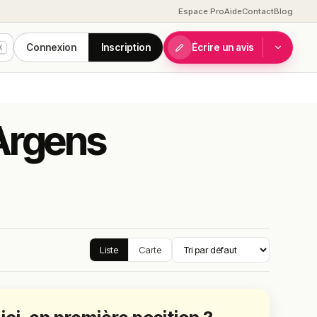
Espace Pro
Aide
Contact
Blog
Connexion
Inscription
Écrire un avis
K
-Argens
Liste
Carte