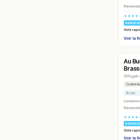
Réservati
★★★★
RANKEA
Vote rapi
Voir la f
Ouver
Au Bu
N° 15
Brass
Puget-
Cuisine e
Burger
Livraison
Réservati
★★★★
RANKEA
Vote rapi
Voir la f