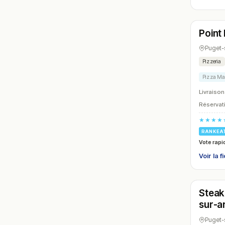
Ferm
Point 
N° 18
Puget-
Pizzeria
Pizza Ma
Livraison
Réservati
★★★★
RANKEA
Vote rapi
Voir la f
Ferm
Steak
N° 21
sur-a
Puget-