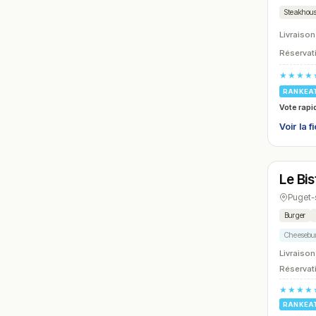
Steakhou
Livraison
Réservati
★★★★
RANKEA
Vote rapi
Voir la f
Ferm
Le Bi
N° 24
Puget-
Burger
Cheesebu
Livraison
Réservati
★★★★
RANKEA