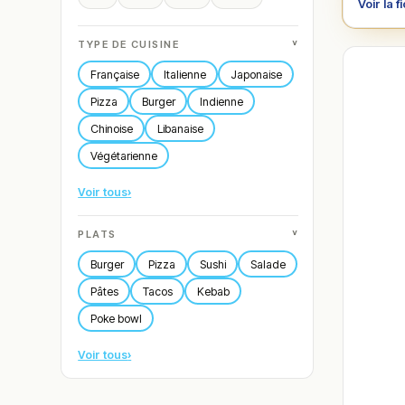
Voir la f
˅
TYPE DE CUISINE
Française
Italienne
Japonaise
Pizza
Burger
Indienne
Chinoise
Libanaise
Végétarienne
Voir tous
›
˅
PLATS
Burger
Pizza
Sushi
Salade
Pâtes
Tacos
Kebab
Poke bowl
Voir tous
›