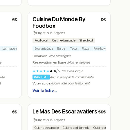
Fermé
(11:30 – 14:30)
Cuisine Du Monde By
€€
€€
N° 20
Foodbox
Puget-sur-Argens
Food court
Cuisine du monde
Street food
Lahmacun
Bowl asiatique
Burger
Tacos
Pizza
Poke bowl
Livraison :
Non renseignée
e
Réservation en ligne :
Non renseignée
4.6
/5
★★★★★
· 23 avis Google
auté
Aucun avis par la communauté
RANKEAT
Vote rapide
t
Aucun vote pour le moment
Voir la fiche
→
Fermé
Le Mas Des Escaravatiers
€€
€€€
N° 23
Puget-sur-Argens
Cuisine provençale
Cuisine traditionnelle
Cuisine du sud