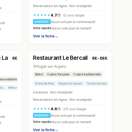
Réservation en ligne :
Non renseignée
e
4.7
/5
★★★★★
· 52 avis Google
Aucun avis par la communauté
RANKEAT
auté
Vote rapide
Aucun vote pour le moment
t
Voir la fiche
→
Fermé
(12:00 – 14:00)
 La
Restaurant Le Bercail
€€
€€-€€€
N° 17
Puget-sur-Argens
Bistrot
Cuisine française
Cuisine traditionnelle
sine méditerranéenne
Entrecôte frites
Magret de canard
Tartare de bœuf
Plat du jour
M
isu
Menu enfant
Livraison :
Non renseignée
Réservation en ligne :
Non renseignée
e
4.6
/5
★★★★★
· 257 avis Google
Aucun avis par la communauté
RANKEAT
auté
Vote rapide
Aucun vote pour le moment
t
Voir la fiche
→