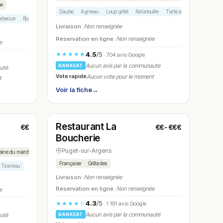
se
Daube
Agneau
Loup grillé
Ratatouille
Tarte au citron
arbecue
Burger charolais
Tartare de boeuf
Livraison :
Non renseignée
Réservation en ligne :
Non renseignée
e
4.5
/5
★★★★★
· 704 avis Google
Aucun avis par la communauté
RANKEAT
auté
Vote rapide
Aucun vote pour le moment
t
Voir la fiche
→
Fermé
(11:45 – 14:30, 18:45 – 22:30)
Restaurant La
€€
€€-€€€
N° 26
Boucherie
Puget-sur-Argens
sine du marché
Française
Grillades
Tiramisu
Livraison :
Non renseignée
Réservation en ligne :
Non renseignée
e
4.3
/5
★★★★☆
· 1 191 avis Google
Aucun avis par la communauté
RANKEAT
auté