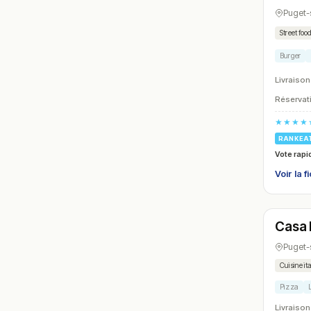
Puget-
Street foo
Burger
Livraison
Réservati
★★★★
RANKEA
Vote rapi
Voir la f
Ferm
Casa 
N° 12
Puget-
Cuisine it
Pizza
Livraison