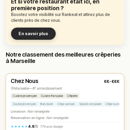
Et si votre restaurant était ici, en
première position ?
Boostez votre visibilité sur Rankeat et attirez plus de
clients près de chez vous.
En savoir plus
Notre classement des meilleures crêperies
à Marseille
Fermé
(19:00 – 22:00)
Chez Nous
€€-€€€
N° 1
★
Marseille
—
6ᵉ arrondissement
Cuisine provençale
Cuisine française
Crêperie
Daube provençale
Brandade
Crêpe sarrasin
Salade composée
Crêpe sucrée
Livraison :
Non renseignée
Réservation en ligne :
Non renseignée
4.8
/5
★★★★★
· 779 avis Google