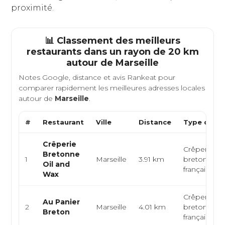
proximité.
📊 Classement des meilleurs
restaurants dans un rayon de 20 km
autour de
Marseille
Notes Google, distance et avis Rankeat pour
comparer rapidement les meilleures adresses locales
autour de
Marseille
.
#
Restaurant
Ville
Distance
Type de Cu
Crêperie
Crêperie, cu
Bretonne
1
Marseille
3.91 km
bretonne, c
Oil and
française
Wax
Crêperie, cu
Au Panier
2
Marseille
4.01 km
bretonne, c
Breton
française