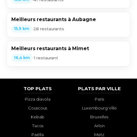
Meilleurs restaurants à Aubagne
•
28 restaurants
15,9 km
Meilleurs restaurants à Mimet
•
1 restaurant
16,4 km
TOP PLATS
PLATS PAR VILLE
Pizza diavola
Paris
Couscous
Luxembourg Ville
Kebab
Bruxelles
Tacos
Arlon
Paëlla
Metz