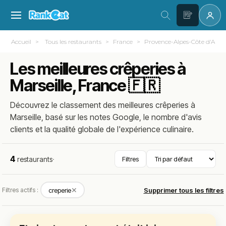
Accueil
Tous les restaurants
France
Provence-Alpes-Côte d'Azur
Les meilleures crêperies à
Marseille, France 🇫🇷
Découvrez le classement des meilleures crêperies à
Marseille, basé sur les notes Google, le nombre d'avis
clients et la qualité globale de l'expérience culinaire.
4
restaurants
·
Filtres
✕
Filtres actifs :
creperie
Supprimer tous les filtres