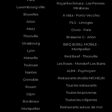
Royal Kechmara - Les Pennes-
Luxembourg Ville
Mirabeau
Bruxelles
A Vista - Porto-Vecchio
Arlon
FILS - Limoges
Metz
Ovvio - Paris
Thionville
Brasserie G - Arlon
Strasbourg
BBQ &GRILL MOBILE -
Montpellier
Lyon
Red Beef - Thionville
Marseille
Les Roses - Mondorf-Les-Bains
Toulouse
AUMI - Puymoyen
Nantes
Restaurants étoilés MICHELIN
Grenoble
Tous les restaurants
Rouen
Toutes les pizzerias
Dijon
Toutes les crêperies
Bordeaux
Restaurants autour de moi
Montpellier