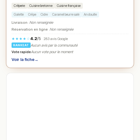
Crêperie
Cuisine bretonne
Cuisine française
Galette
Crêpe
Cidre
Caramel beurre salé
Andouille
Livraison :
Non renseignée
Réservation en ligne :
Non renseignée
4.2
/5
★★★★☆
· 283 avis Google
Aucun avis par la communauté
RANKEAT
Vote rapide
Aucun vote pour le moment
Voir la fiche
→