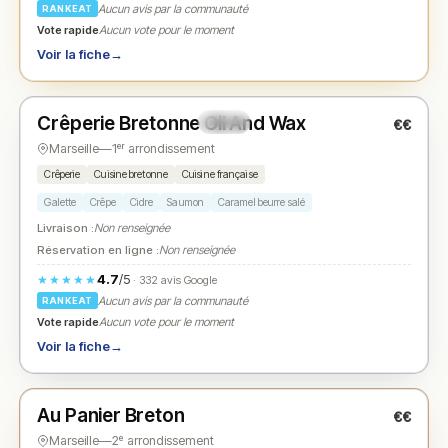
Aucun avis par la communauté
RANKEAT
Vote rapide
Aucun vote pour le moment
Voir la fiche
→
Ouvert
(12:00 – 15:30)
Crêperie Bretonne Oil And Wax
€€
N° 2
★
Marseille
—
1ᵉʳ arrondissement
Crêperie
Cuisine bretonne
Cuisine française
Galette
Crêpe
Cidre
Saumon
Caramel beurre salé
Livraison :
Non renseignée
Réservation en ligne :
Non renseignée
4.7
/5
★★★★★
· 332 avis Google
Aucun avis par la communauté
RANKEAT
Vote rapide
Aucun vote pour le moment
Voir la fiche
→
Ouvert
(09:00 – 21:00)
Au Panier Breton
€€
N° 3
★
Marseille
—
2ᵉ arrondissement