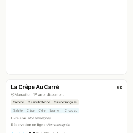
Ouvert
(12:00 – 15:00, 19:00 – 00:00)
La Crêpe Au Carré
€€
N° 4
Marseille
—
1ᵉʳ arrondissement
Crêperie
Cuisine bretonne
Cuisine française
Galette
Crêpe
Cidre
Saumon
Chocolat
Livraison :
Non renseignée
Réservation en ligne :
Non renseignée