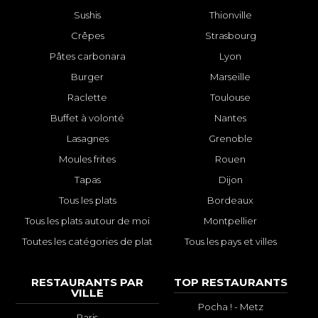
Sushis
Thionville
Crêpes
Strasbourg
Pâtes carbonara
Lyon
Burger
Marseille
Raclette
Toulouse
Buffet à volonté
Nantes
Lasagnes
Grenoble
Moules frites
Rouen
Tapas
Dijon
Tous les plats
Bordeaux
Tous les plats autour de moi
Montpellier
Toutes les catégories de plat
Tous les pays et villes
RESTAURANTS PAR
TOP RESTAURANTS
VILLE
Pocha ! - Metz
Paris