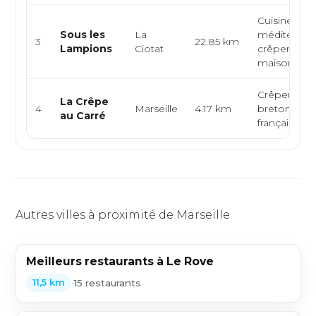
Cuisine
Sous les
La
méditerran
3
22.85 km
Lampions
Ciotat
crêperie, p
maison
Crêperie, cu
La Crêpe
4
Marseille
4.17 km
bretonne, c
au Carré
française
Autres villes à proximité de Marseille
Meilleurs restaurants à Le Rove
•
15 restaurants
11,5 km