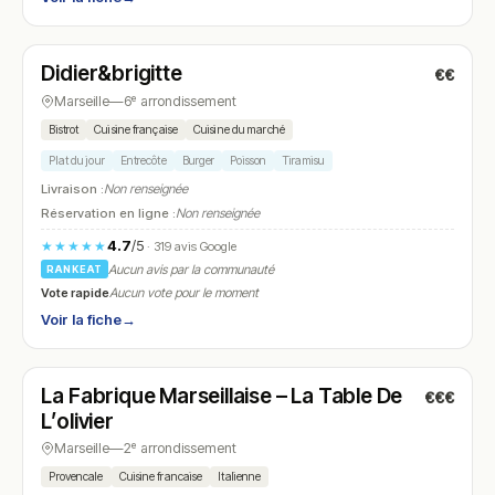
Ouvert
(19:00 – 22:00)
Didier&brigitte
€€
N° 20
Marseille
—
6ᵉ arrondissement
Bistrot
Cuisine française
Cuisine du marché
Plat du jour
Entrecôte
Burger
Poisson
Tiramisu
Livraison :
Non renseignée
Réservation en ligne :
Non renseignée
4.7
/5
★★★★★
· 319 avis Google
Aucun avis par la communauté
RANKEAT
Vote rapide
Aucun vote pour le moment
Voir la fiche
→
Fermé
(12:00 – 14:30, 20:00 – 21:45)
La Fabrique Marseillaise – La Table De
€€€
N° 21
L’olivier
Marseille
—
2ᵉ arrondissement
Provencale
Cuisine francaise
Italienne