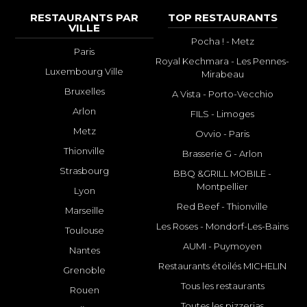
RESTAURANTS PAR
TOP RESTAURANTS
VILLE
Pocha ! - Metz
Paris
Royal Kechmara - Les Pennes-
Luxembourg Ville
Mirabeau
Bruxelles
A Vista - Porto-Vecchio
Arlon
FILS - Limoges
Metz
Ovvio - Paris
Thionville
Brasserie G - Arlon
Strasbourg
BBQ &GRILL MOBILE -
Montpellier
Lyon
Red Beef - Thionville
Marseille
Les Roses - Mondorf-Les-Bains
Toulouse
AUMI - Puymoyen
Nantes
Restaurants étoilés MICHELIN
Grenoble
Tous les restaurants
Rouen
Toutes les pizzerias