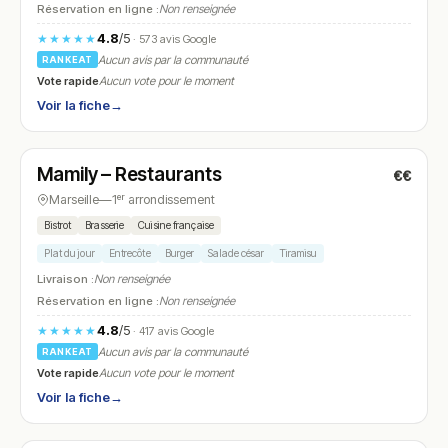
Réservation en ligne :
Non renseignée
4.8
/5
★★★★★
· 573 avis Google
Aucun avis par la communauté
RANKEAT
Vote rapide
Aucun vote pour le moment
Voir la fiche
→
Ouvert
(09:30 – 14:30, 18:30 – 21:30)
Mamily – Restaurants
€€
N° 8
Marseille
—
1ᵉʳ arrondissement
Bistrot
Brasserie
Cuisine française
Plat du jour
Entrecôte
Burger
Salade césar
Tiramisu
Livraison :
Non renseignée
Réservation en ligne :
Non renseignée
4.8
/5
★★★★★
· 417 avis Google
Aucun avis par la communauté
RANKEAT
Vote rapide
Aucun vote pour le moment
Voir la fiche
→
Ouvert
(11:45 – 13:45, 19:30 – 22:00)