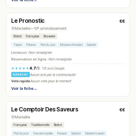
Fermé
Le Pronostic
€€
N° 23
Marseille
—
10ᵉ arrondissement
Bistrot
Française
Brasserie
Tapas
Poisson
Plat du jour
Mousse chocolat
Salade
Livraison :
Non renseignée
Réservation en ligne :
Non renseignée
4.7
/5
★★★★★
· 131 avis Google
Aucun avis par la communauté
RANKEAT
Vote rapide
Aucun vote pour le moment
Voir la fiche
→
Ouvert
Le Comptoir Des Saveurs
€€
N° 24
Marseille
Française
Traditionnelle
Bistrot
Plat du jour
Viande mijotée
Poisson
Salade
Dessert maison