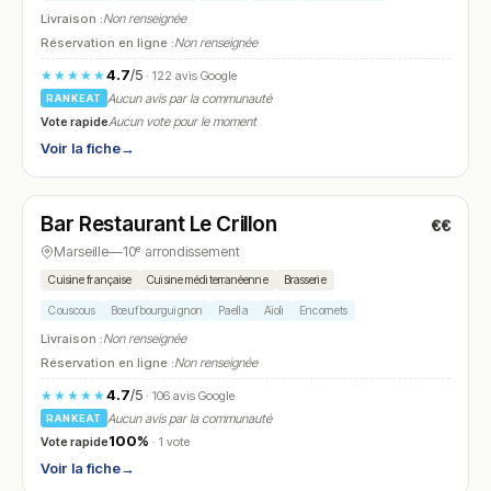
Livraison :
Non renseignée
Réservation en ligne :
Non renseignée
4.7
/5
★★★★★
· 122 avis Google
Aucun avis par la communauté
RANKEAT
Vote rapide
Aucun vote pour le moment
Voir la fiche
→
Ouvert
(06:30 – 22:00)
Bar Restaurant Le Crillon
€€
N° 25
Marseille
—
10ᵉ arrondissement
Cuisine française
Cuisine méditerranéenne
Brasserie
Couscous
Bœuf bourguignon
Paella
Aïoli
Encornets
Livraison :
Non renseignée
Réservation en ligne :
Non renseignée
4.7
/5
★★★★★
· 106 avis Google
Aucun avis par la communauté
RANKEAT
100%
Vote rapide
· 1 vote
Voir la fiche
→
Ouvert