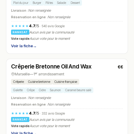
Plat du jour
Burger
Pâtes
Salade
Dessert
Livraison :
Non renseignée
Réservation en ligne :
Non renseignée
4.7
/5
★★★★★
· 540 avis Google
Aucun avis par la communauté
RANKEAT
Vote rapide
Aucun vote pour le moment
Voir la fiche
→
Fermé
(12:00 – 15:30)
Crêperie Bretonne Oil And Wax
€€
N° 19
Marseille
—
1ᵉʳ arrondissement
Crêperie
Cuisine bretonne
Cuisine française
Galette
Crêpe
Cidre
Saumon
Caramel beurre salé
Livraison :
Non renseignée
Réservation en ligne :
Non renseignée
4.7
/5
★★★★★
· 332 avis Google
Aucun avis par la communauté
RANKEAT
Vote rapide
Aucun vote pour le moment
Voir la fiche
→