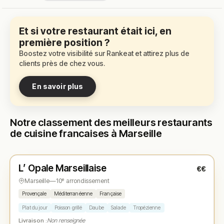
Et si votre restaurant était ici, en
première position ?
Boostez votre visibilité sur Rankeat et attirez plus de
clients près de chez vous.
En savoir plus
Notre classement des meilleurs restaurants
de cuisine francaises à Marseille
Fermé
(07:30 – 15:30)
L’ Opale Marseillaise
€€
N° 1
★
Marseille
—
10ᵉ arrondissement
Provençale
Méditerranéenne
Française
Plat du jour
Poisson grillé
Daube
Salade
Tropézienne
Livraison :
Non renseignée