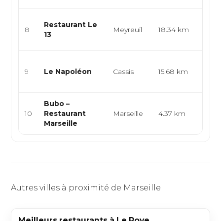
Bistro
Restaurant Le
8
Meyreuil
18.34 km
cuisi
13
brass
Cuisi
9
Le Napoléon
Cassis
15.68 km
poiss
médi
Bubo –
Cuisi
10
Restaurant
Marseille
4.37 km
gast
Marseille
cuisi
Autres villes à proximité de Marseille
Meilleurs restaurants à Le Rove