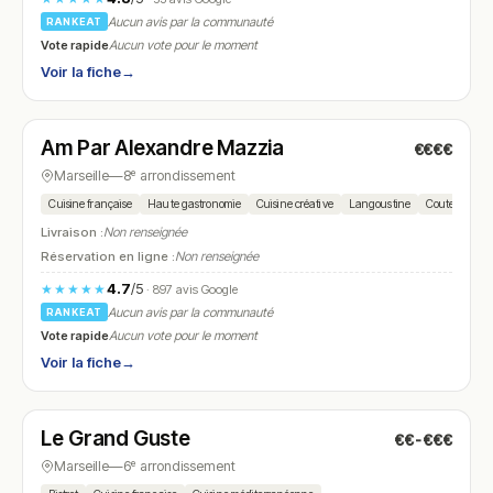
Aucun avis par la communauté
RANKEAT
Vote rapide
Aucun vote pour le moment
Voir la fiche
→
Fermé
(12:00 – 14:00, 20:00 – 21:30)
Am Par Alexandre Mazzia
€€€€
N° 14
★★★ Michelin
Marseille
—
8ᵉ arrondissement
Cuisine française
Haute gastronomie
Cuisine créative
Langoustine
Couteaux
Livraison :
Non renseignée
Réservation en ligne :
Non renseignée
4.7
/5
★★★★★
· 897 avis Google
Aucun avis par la communauté
RANKEAT
Vote rapide
Aucun vote pour le moment
Voir la fiche
→
Ouvert
(19:00 – 00:00)
Le Grand Guste
€€-€€€
N° 15
Marseille
—
6ᵉ arrondissement