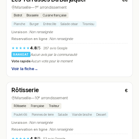
€€
N° 12
Marseille
—
1ᵉʳ arrondissement
Bistrot
Brasserie
Cuisine française
Planche
Burger
Entrecôte
Salade césar
Tiramisu
Livraison :
Non renseignée
Réservation en ligne :
Non renseignée
4.8
/5
★★★★★
· 287 avis Google
Aucun avis par la communauté
RANKEAT
Vote rapide
Aucun vote pour le moment
Voir la fiche
→
Ouvert
Rôtisserie
€
N° 13
Marseille
—
10ᵉ arrondissement
Rôtisserie
Française
Traiteur
Poulet rôti
Pommes de terre
Salade
Viande broche
Dessert
Livraison :
Non renseignée
Réservation en ligne :
Non renseignée
4.8
/5
★★★★★
· 53 avis Google