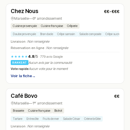
Chez Nous
€€-€€€
N° 6
Marseille
—
6ᵉ arrondissement
Cuisine provençale
Cuisine française
Crêperie
Daube provençale
Brandade
Crêpe sarrasin
Salade composée
Crêpe sucrée
Livraison :
Non renseignée
Réservation en ligne :
Non renseignée
4.8
/5
★★★★★
· 779 avis Google
Aucun avis par la communauté
RANKEAT
Vote rapide
Aucun vote pour le moment
Voir la fiche
→
Ouvert
(12:00 – 14:00, 19:30 – 22:00)
Café Bovo
€€
N° 7
Marseille
—
1ᵉʳ arrondissement
Brasserie
Cuisine française
Bistrot
Tartare
Entrecôte
Fruits de mer
Salade César
Crème brûlée
Livraison :
Non renseignée