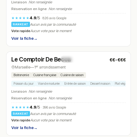
Livraison :
Non renseignée
Réservation en ligne :
Non renseignée
4.9
/5
★★★★★
· 826 avis Google
Aucun avis par la communauté
RANKEAT
Vote rapide
Aucun vote pour le moment
Voir la fiche
→
Ouvert
(19:30 – 22:00)
Le Comptoir De Becca
€€-€€€
N° 5
Marseille
—
1ᵉʳ arrondissement
Bistronomie
Cuisine française
Cuisine de saison
Poisson du jour
Viande maturée
Entrée de saison
Dessert maison
Plat végétarien
Livraison :
Non renseignée
Réservation en ligne :
Non renseignée
4.9
/5
★★★★★
· 396 avis Google
Aucun avis par la communauté
RANKEAT
Vote rapide
Aucun vote pour le moment
Voir la fiche
→
Ouvert
(19:00 – 22:00)