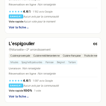
Réservation en ligne :
Non renseignée
4.6
/5
★★★★★
· 1 192 avis Google
Aucun avis par la communauté
RANKEAT
Vote rapide
Aucun vote pour le moment
Voir la fiche
→
Ouvert
(10:00 – 15:00, 19:00 – 22:30)
L’espigoulier
€€
N° 28
Marseille
—
2ᵉ arrondissement
Cuisine provençale
Cuisine méditerranéenne
Cuisine française
Fruits de mer
Brass
Moules
Spaghetti palourdes
Panisse
Beignet
Tartare
Livraison :
Non renseignée
Réservation en ligne :
Non renseignée
4.6
/5
★★★★★
· 1 097 avis Google
Aucun avis par la communauté
RANKEAT
100%
Vote rapide
· 1 vote
Voir la fiche
→