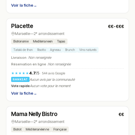
Voir la fiche
→
Ouvert
(10:00 – 00:00)
Placette
€€-€€€
N° 17
Marseille
—
2ᵉ arrondissement
Bistronomie
Mediterraneen
Tapas
Tataki de thon
Risotto
Agneau
Brunch
Vins naturels
Livraison :
Non renseignée
Réservation en ligne :
Non renseignée
4.7
/5
★★★★★
· 544 avis Google
Aucun avis par la communauté
RANKEAT
Vote rapide
Aucun vote pour le moment
Voir la fiche
→
Ouvert
Mama Nelly Bistro
€€
N° 18
Marseille
—
2ᵉ arrondissement
Bistrot
Méditerranéenne
Française