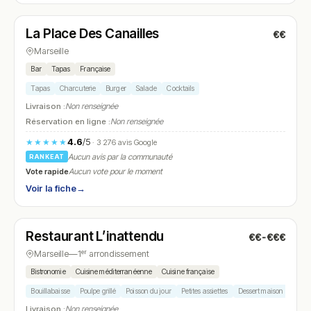
La Place Des Canailles
€€
N° 26
Marseille
Bar
Tapas
Française
Tapas
Charcuterie
Burger
Salade
Cocktails
Livraison :
Non renseignée
Réservation en ligne :
Non renseignée
4.6
/5
★★★★★
· 3 276 avis Google
Aucun avis par la communauté
RANKEAT
Vote rapide
Aucun vote pour le moment
Voir la fiche
→
Ouvert
(11:30 – 15:00, 19:00 – 22:30)
Restaurant L’inattendu
€€-€€€
N° 27
Marseille
—
1ᵉʳ arrondissement
Bistronomie
Cuisine méditerranéenne
Cuisine française
Bouillabaisse
Poulpe grillé
Poisson du jour
Petites assiettes
Dessert maison
Livraison :
Non renseignée