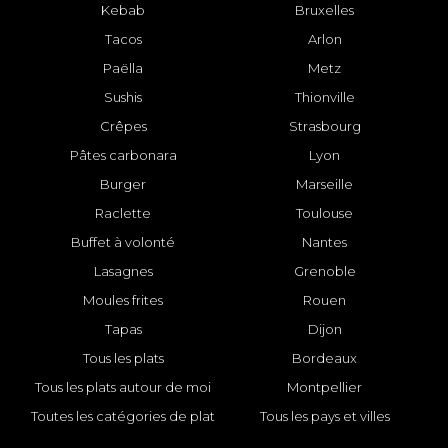
Kebab
Bruxelles
Tacos
Arlon
Paëlla
Metz
Sushis
Thionville
Crêpes
Strasbourg
Pâtes carbonara
Lyon
Burger
Marseille
Raclette
Toulouse
Buffet à volonté
Nantes
Lasagnes
Grenoble
Moules frites
Rouen
Tapas
Dijon
Tous les plats
Bordeaux
Tous les plats autour de moi
Montpellier
Toutes les catégories de plat
Tous les pays et villes