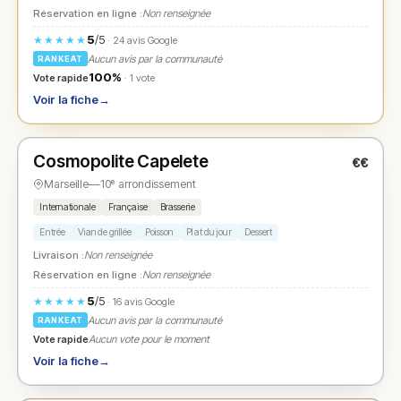
Réservation en ligne :
Non renseignée
5
/5
★★★★★
· 24 avis Google
Aucun avis par la communauté
RANKEAT
100%
Vote rapide
· 1 vote
Voir la fiche
→
Ouvert
Cosmopolite Capelete
€€
N° 2
★
Marseille
—
10ᵉ arrondissement
Internationale
Française
Brasserie
Entrée
Viande grillée
Poisson
Plat du jour
Dessert
Livraison :
Non renseignée
Réservation en ligne :
Non renseignée
5
/5
★★★★★
· 16 avis Google
Aucun avis par la communauté
RANKEAT
Vote rapide
Aucun vote pour le moment
Voir la fiche
→
Ouvert