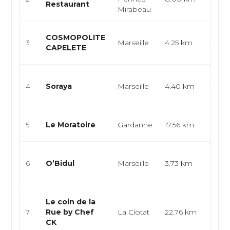
Restaurant
Médi
Mirabeau
Inter
COSMOPOLITE
3
Marseille
4.25 km
franç
CAPELETE
brass
Franç
4
Soraya
Marseille
4.40 km
tradit
brass
Franç
5
Le Moratoire
Gardanne
17.56 km
Euro
Cuisi
6
O’Bidul
Marseille
3.73 km
bistr
marc
Cuisi
Le coin de la
stree
7
Rue by Chef
La Ciotat
22.76 km
maiso
CK
médit