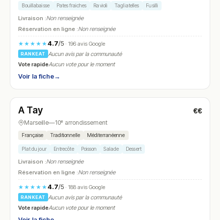
Bouillabaisse
Pates fraiches
Ravioli
Tagliatelles
Fusilli
Livraison :
Non renseignée
Réservation en ligne :
Non renseignée
4.7
/5
★★★★★
· 196 avis Google
Aucun avis par la communauté
RANKEAT
Vote rapide
Aucun vote pour le moment
Voir la fiche
→
Ouvert
A Tay
€€
N° 22
Marseille
—
10ᵉ arrondissement
Française
Traditionnelle
Méditerranéenne
Plat du jour
Entrecôte
Poisson
Salade
Dessert
Livraison :
Non renseignée
Réservation en ligne :
Non renseignée
4.7
/5
★★★★★
· 188 avis Google
Aucun avis par la communauté
RANKEAT
Vote rapide
Aucun vote pour le moment
Voir la fiche
→