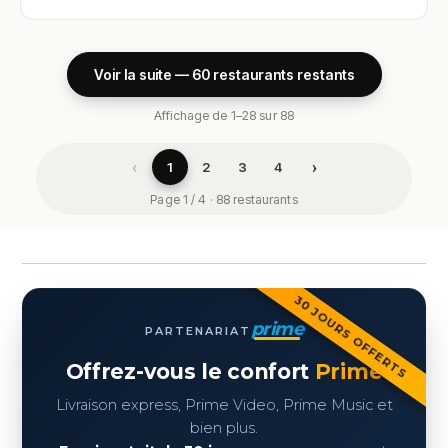
Voir la suite — 60 restaurants restants
Affichage de 1–28 sur 88
‹
›
1
2
3
4
Page 1 / 4 · 88 restaurants
30 JOURS OFFERTS
prime
PARTENARIAT
Offrez-vous le confort
Prime
Livraison express, Prime Video, Prime Music et
bien plus.