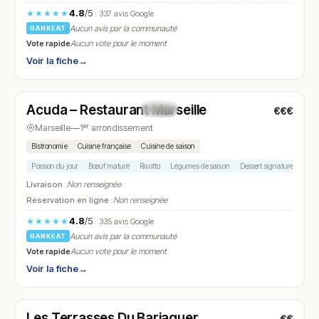
4.8
/5
★★★★★
· 337 avis Google
Aucun avis par la communauté
RANKEAT
Vote rapide
Aucun vote pour le moment
Voir la fiche
→
Ouvert
(12:00 – 00:00)
Acuda – Restaurant Marseille
€€€
N° 11
Marseille
—
1ᵉʳ arrondissement
Bistronomie
Cuisine française
Cuisine de saison
Poisson du jour
Bœuf maturé
Risotto
Légumes de saison
Dessert signature
Livraison :
Non renseignée
Réservation en ligne :
Non renseignée
4.8
/5
★★★★★
· 335 avis Google
Aucun avis par la communauté
RANKEAT
Vote rapide
Aucun vote pour le moment
Voir la fiche
→
Ouvert
(09:00 – 22:30)
Les Terrasses Du Barjaquer