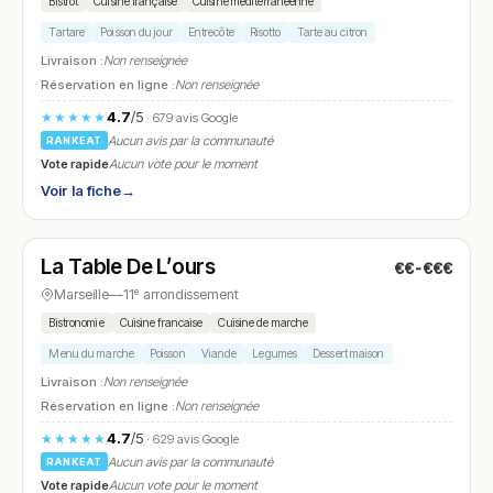
Bistrot
Cuisine française
Cuisine méditerranéenne
Tartare
Poisson du jour
Entrecôte
Risotto
Tarte au citron
Livraison :
Non renseignée
Réservation en ligne :
Non renseignée
4.7
/5
★★★★★
· 679 avis Google
Aucun avis par la communauté
RANKEAT
Vote rapide
Aucun vote pour le moment
Voir la fiche
→
Ouvert
(12:00 – 14:30, 19:30 – 23:00)
La Table De L’ours
€€-€€€
N° 16
Marseille
—
11ᵉ arrondissement
Bistronomie
Cuisine francaise
Cuisine de marche
Menu du marche
Poisson
Viande
Legumes
Dessert maison
Livraison :
Non renseignée
Réservation en ligne :
Non renseignée
4.7
/5
★★★★★
· 629 avis Google
Aucun avis par la communauté
RANKEAT
Vote rapide
Aucun vote pour le moment