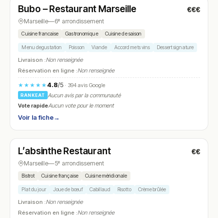
Bubo – Restaurant Marseille
€€€
N° 9
Marseille
—
6ᵉ arrondissement
Cuisine francaise
Gastronomique
Cuisine de saison
Menu degustation
Poisson
Viande
Accord mets vins
Dessert signature
Livraison :
Non renseignée
Réservation en ligne :
Non renseignée
4.8
/5
★★★★★
· 394 avis Google
Aucun avis par la communauté
RANKEAT
Vote rapide
Aucun vote pour le moment
Voir la fiche
→
Fermé
(09:00 – 14:30)
L’absinthe Restaurant
€€
N° 10
Marseille
—
5ᵉ arrondissement
Bistrot
Cuisine française
Cuisine méridionale
Plat du jour
Joue de bœuf
Cabillaud
Risotto
Crème brûlée
Livraison :
Non renseignée
Réservation en ligne :
Non renseignée