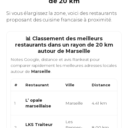
de 20 km
Si vous élargissez la zone, voici des restaurants
proposant des cuisine francaise à proximité.
📊 Classement des meilleurs
restaurants dans un rayon de 20 km
autour de
Marseille
Notes Google, distance et avis Rankeat pour
comparer rapidement les meilleures adresses locales
autour de
Marseille
.
#
Restaurant
Ville
Distance
Type
Prove
L’ opale
1
Marseille
4.41 km
médi
marseillaise
franç
Les
LKS Traiteur
Franç
2
Pennes-
8.00 km