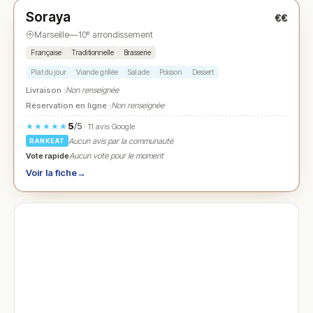
Soraya
€€
N° 3
★
Marseille
—
10ᵉ arrondissement
Française
Traditionnelle
Brasserie
Plat du jour
Viande grillée
Salade
Poisson
Dessert
Livraison :
Non renseignée
Réservation en ligne :
Non renseignée
5
/5
★★★★★
· 11 avis Google
Aucun avis par la communauté
RANKEAT
Vote rapide
Aucun vote pour le moment
Voir la fiche
→