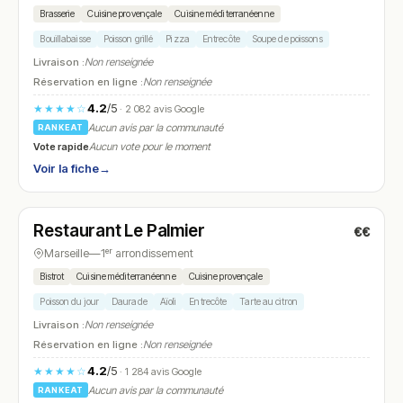
Brasserie
Cuisine provençale
Cuisine méditerranéenne
Bouillabaisse
Poisson grillé
Pizza
Entrecôte
Soupe de poissons
Livraison :
Non renseignée
Réservation en ligne :
Non renseignée
4.2
/5
★★★★☆
· 2 082 avis Google
Aucun avis par la communauté
RANKEAT
Vote rapide
Aucun vote pour le moment
Voir la fiche
→
Fermé
(09:00 – 22:00)
Restaurant Le Palmier
€€
N° 28
Marseille
—
1ᵉʳ arrondissement
Bistrot
Cuisine méditerranéenne
Cuisine provençale
Poisson du jour
Daurade
Aïoli
Entrecôte
Tarte au citron
Livraison :
Non renseignée
Réservation en ligne :
Non renseignée
4.2
/5
★★★★☆
· 1 284 avis Google
Aucun avis par la communauté
RANKEAT