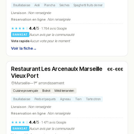
Bouillabaisse
Aioli
Plancha
Seiches
Spaghetti fruits de mer
Livraison :
Non renseignée
Réservation en ligne :
Non renseignée
4.4
/5
★★★★☆
· 1 784 avis Google
Aucun avis par la communauté
RANKEAT
Vote rapide
Aucun vote pour le moment
Voir la fiche
→
Fermé
(fermé aujourd'hui)
Restaurant Les Arcenaulx Marseille
€€-€€€
N° 22
Vieux Port
Marseille
—
1ᵉʳ arrondissement
Cuisine provençale
Bistrot
Méditerranéen
Bouillabaisse
Pieds et paquets
Agneau
Tian
Tarte citron
Livraison :
Non renseignée
Réservation en ligne :
Non renseignée
4.4
/5
★★★★☆
· 1 471 avis Google
Aucun avis par la communauté
RANKEAT