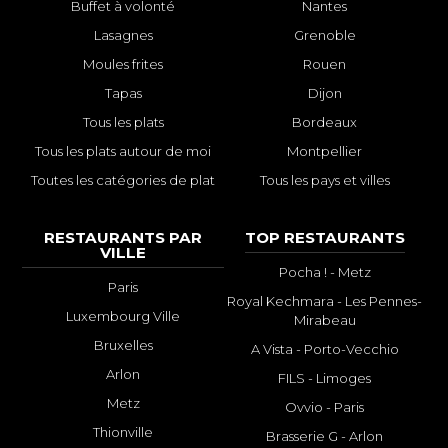
Buffet à volonté
Nantes
Lasagnes
Grenoble
Moules frites
Rouen
Tapas
Dijon
Tous les plats
Bordeaux
Tous les plats autour de moi
Montpellier
Toutes les catégories de plat
Tous les pays et villes
RESTAURANTS PAR
TOP RESTAURANTS
VILLE
Pocha ! - Metz
Paris
Royal Kechmara - Les Pennes-
Luxembourg Ville
Mirabeau
Bruxelles
A Vista - Porto-Vecchio
Arlon
FILS - Limoges
Metz
Ovvio - Paris
Thionville
Brasserie G - Arlon