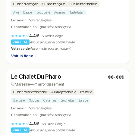
Cuisine provençale
Cuisine française
Cuisine traditionnelle
Aïoli
Daube
Loup grillé
Agneau
Tarte tatin
Livraison :
Non renseignée
Réservation en ligne :
Non renseignée
4.4
/5
★★★★☆
· 83 avis Google
Aucun avis par la communauté
RANKEAT
Vote rapide
Aucun vote pour le moment
Voir la fiche
→
Fermé
(12:00 – 14:45, 19:30 – 21:30)
Le Chalet Du Pharo
€€-€€€
N° 25
Marseille
—
7ᵉ arrondissement
Cuisine méditerranéenne
Cuisine provençale
Brasserie
Bar grillé
Supions
Calamars
Brochettes
Salade
Livraison :
Non renseignée
Réservation en ligne :
Non renseignée
4.3
/5
★★★★☆
· 889 avis Google
Aucun avis par la communauté
RANKEAT