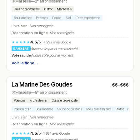
Marseille
—
2ᵉ arrondissement
Cuisine provençale
Bistrot
Marseillais
Bouillabaisse
Panisses
Daube
Aïoli
Tarte tropézienne
Livraison :
Non renseignée
Réservation en ligne :
Non renseignée
4.5
/5
★★★★★
· 4 292 avis Google
Aucun avis par la communauté
RANKEAT
Vote rapide
Aucun vote pour le moment
Voir la fiche
→
Fermé
(12:00 – 15:30, 19:00 – 22:00)
La Marine Des Goudes
€€-€€€
N° 16
Marseille
—
8ᵉ arrondissement
Poissons
Fruits de mer
Cuisine provençale
Poisson grillé
Bouillabaisse
Soupe de poissons
Moules marinières
Plateau de fruits 
Livraison :
Non renseignée
Réservation en ligne :
Non renseignée
4.5
/5
★★★★★
· 1 684 avis Google
RANKEAT