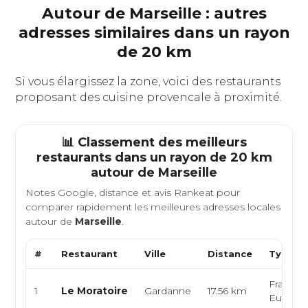
Autour de Marseille : autres
adresses similaires dans un rayon
de 20 km
Si vous élargissez la zone, voici des restaurants
proposant des cuisine provencale à proximité.
📊 Classement des meilleurs
restaurants dans un rayon de 20 km
autour de
Marseille
Notes Google, distance et avis Rankeat pour
comparer rapidement les meilleures adresses locales
autour de
Marseille
.
#
Restaurant
Ville
Distance
Type de
Français
1
Le Moratoire
Gardanne
17.56 km
Europé