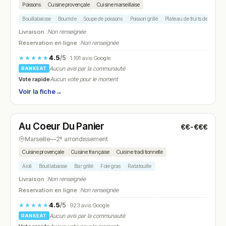
Poissons
Cuisine provençale
Cuisine marseillaise
Bouillabaisse
Bourride
Soupe de poissons
Poisson grillé
Plateau de fruits de mer
Livraison :
Non renseignée
Réservation en ligne :
Non renseignée
4.5
/5
★★★★★
· 1 191 avis Google
Aucun avis par la communauté
RANKEAT
Vote rapide
Aucun vote pour le moment
Voir la fiche
→
Fermé
(12:00 – 13:30, 19:00 – 21:30)
Au Coeur Du Panier
€€-€€€
N° 19
Marseille
—
2ᵉ arrondissement
Cuisine provençale
Cuisine française
Cuisine traditionnelle
Aïoli
Bouillabaisse
Bar grillé
Foie gras
Ratatouille
Livraison :
Non renseignée
Réservation en ligne :
Non renseignée
4.5
/5
★★★★★
· 923 avis Google
Aucun avis par la communauté
RANKEAT