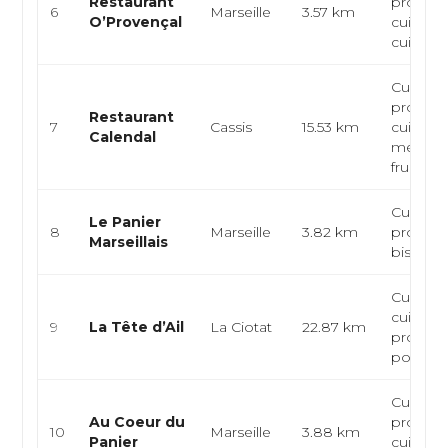
Restaurant
provenç
6
Marseille
3.57 km
O’Provençal
cuisine 
cuisine t
Cuisine
provenç
Restaurant
7
Cassis
15.53 km
cuisine
Calendal
méditer
fruits de 
Cuisine
Le Panier
8
Marseille
3.82 km
provenç
Marseillais
bistrot, 
Cuisine 
cuisine
9
La Tête d’Ail
La Ciotat
22.87 km
provenç
poisson
Cuisine
Au Coeur du
provenç
10
Marseille
3.88 km
Panier
cuisine 