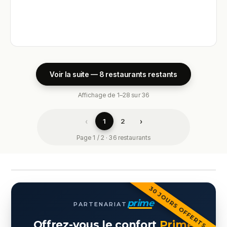
Voir la suite — 8 restaurants restants
Affichage de 1–28 sur 36
‹
›
1
2
Page 1 / 2 · 36 restaurants
30 JOURS OFFERTS
prime
PARTENARIAT
Offrez-vous le confort
Prime