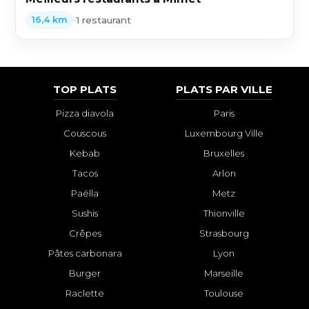
•
1 restaurant
16,4 km
TOP PLATS
PLATS PAR VILLE
Pizza diavola
Paris
Couscous
Luxembourg Ville
Kebab
Bruxelles
Tacos
Arlon
Paëlla
Metz
Sushis
Thionville
Crêpes
Strasbourg
Pâtes carbonara
Lyon
Burger
Marseille
Raclette
Toulouse