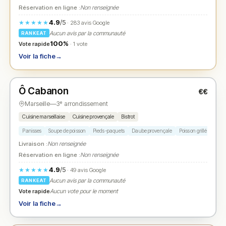
Réservation en ligne :
Non renseignée
4.9
/5
★★★★★
· 283 avis Google
Aucun avis par la communauté
RANKEAT
100%
Vote rapide
· 1 vote
Voir la fiche
→
Fermé
(fermé aujourd'hui)
Ô Cabanon
€€
N° 2
★
Marseille
—
3ᵉ arrondissement
Cuisine marseillaise
Cuisine provençale
Bistrot
Panisses
Soupe de poisson
Pieds-paquets
Daube provençale
Poisson grillé
Livraison :
Non renseignée
Réservation en ligne :
Non renseignée
4.9
/5
★★★★★
· 49 avis Google
Aucun avis par la communauté
RANKEAT
Vote rapide
Aucun vote pour le moment
Voir la fiche
→
Fermé
(19:00 – 22:00)