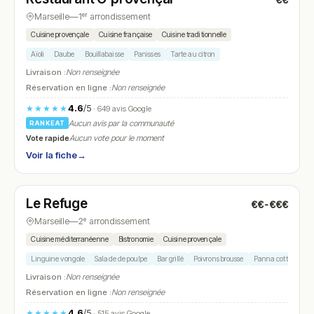
€€
N° 12
Marseille
—
1ᵉʳ arrondissement
Cuisine provençale
Cuisine française
Cuisine traditionnelle
Aïoli
Daube
Bouillabaisse
Panisses
Tarte au citron
Livraison :
Non renseignée
Réservation en ligne :
Non renseignée
4.6
/5
★★★★★
· 649 avis Google
Aucun avis par la communauté
RANKEAT
Vote rapide
Aucun vote pour le moment
Voir la fiche
→
Fermé
(12:15 – 15:00)
Le Refuge
€€-€€€
N° 13
Marseille
—
2ᵉ arrondissement
Cuisine méditerranéenne
Bistronomie
Cuisine provençale
Linguine vongole
Salade de poulpe
Bar grillé
Poivrons brousse
Panna cotta
Livraison :
Non renseignée
Réservation en ligne :
Non renseignée
4.6
/5
★★★★★
· 515 avis Google