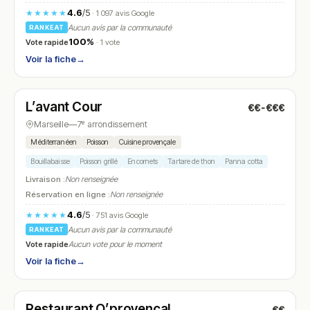
4.6
/5
★★★★★
· 1 097 avis Google
Aucun avis par la communauté
RANKEAT
100%
Vote rapide
· 1 vote
Voir la fiche
→
Fermé
(12:00 – 22:30)
L’avant Cour
€€-€€€
N° 11
Marseille
—
7ᵉ arrondissement
Méditerranéen
Poisson
Cuisine provençale
Bouillabaisse
Poisson grillé
Encornets
Tartare de thon
Panna cotta
Livraison :
Non renseignée
Réservation en ligne :
Non renseignée
4.6
/5
★★★★★
· 751 avis Google
Aucun avis par la communauté
RANKEAT
Vote rapide
Aucun vote pour le moment
Voir la fiche
→
Fermé
(fermé aujourd'hui)
Restaurant O’provençal