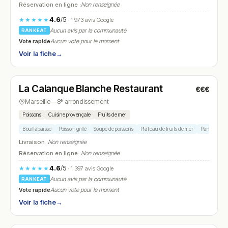
Réservation en ligne :
Non renseignée
4.6
/5
★★★★★
· 1 973 avis Google
Aucun avis par la communauté
RANKEAT
Vote rapide
Aucun vote pour le moment
Voir la fiche
→
Fermé
(12:00 – 18:00)
La Calanque Blanche Restaurant
€€€
N° 8
Marseille
—
8ᵉ arrondissement
Poissons
Cuisine provençale
Fruits de mer
Bouillabaisse
Poisson grillé
Soupe de poissons
Plateau de fruits de mer
Panisses
Livraison :
Non renseignée
Réservation en ligne :
Non renseignée
4.6
/5
★★★★★
· 1 397 avis Google
Aucun avis par la communauté
RANKEAT
Vote rapide
Aucun vote pour le moment
Voir la fiche
→
Fermé
(12:00 – 14:30)