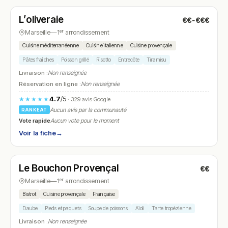
L’oliveraie
€€-€€€
N° 6
Marseille
—
1ᵉʳ arrondissement
Cuisine méditerranéenne
Cuisine italienne
Cuisine provençale
Pâtes fraîches
Poisson grillé
Risotto
Entrecôte
Tiramisu
Livraison :
Non renseignée
Réservation en ligne :
Non renseignée
4.7
/5
★★★★★
· 329 avis Google
Aucun avis par la communauté
RANKEAT
Vote rapide
Aucun vote pour le moment
Voir la fiche
→
Fermé
(fermé aujourd'hui)
Le Bouchon Provençal
€€
N° 7
Marseille
—
1ᵉʳ arrondissement
Bistrot
Cuisine provençale
Française
Daube
Pieds et paquets
Soupe de poissons
Aïoli
Tarte tropézienne
Livraison :
Non renseignée