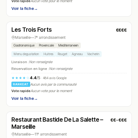
Vote rapide
Aucun vote pour le moment
Voir la fiche
→
Fermé
(12:00 – 14:00, 19:00 – 22:00)
Les Trois Forts
€€€€
N° 23
Marseille
—
7ᵉ arrondissement
Gastronomique
Provencale
Mediterraneen
Menu degustation
Huitres
Rouget
Agneau
Vacherin
Livraison :
Non renseignée
Réservation en ligne :
Non renseignée
4.4
/5
★★★★☆
· 484 avis Google
Aucun avis par la communauté
RANKEAT
Vote rapide
Aucun vote pour le moment
Voir la fiche
→
Fermé
(09:00 – 20:00)
Restaurant Bastide De La Salette –
€€-€€€
N° 24
Marseille
Marseille
—
11ᵉ arrondissement