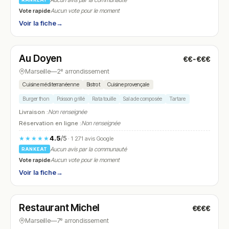
Aucun avis par la communauté
Vote rapide
Aucun vote pour le moment
Voir la fiche
→
Fermé
(08:00 – 17:00)
Au Doyen
€€-€€€
N° 17
Marseille
—
2ᵉ arrondissement
Cuisine méditerranéenne
Bistrot
Cuisine provençale
Burger thon
Poisson grillé
Ratatouille
Salade composée
Tartare
Livraison :
Non renseignée
Réservation en ligne :
Non renseignée
4.5
/5
★★★★★
· 1 271 avis Google
Aucun avis par la communauté
RANKEAT
Vote rapide
Aucun vote pour le moment
Voir la fiche
→
Fermé
(12:00 – 14:00, 19:00 – 23:30)
Restaurant Michel
€€€€
N° 18
Marseille
—
7ᵉ arrondissement