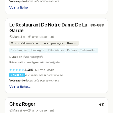
Vote rapide
Aucun vote pour le moment
Voir la fiche
→
Fermé
(fermé aujourd'hui)
Le Restaurant De Notre Dame De La
€€-€€€
N° 26
Garde
Marseille
—
6ᵉ arrondissement
Cuisine méditerranéenne
Cuisine provençale
Brasserie
Salade niçoise
Poisson grillé
Pâtes fraîches
Panisses
Tarte au citron
Livraison :
Non renseignée
Réservation en ligne :
Non renseignée
4.3
/5
★★★★☆
· 551 avis Google
Aucun avis par la communauté
RANKEAT
Vote rapide
Aucun vote pour le moment
Voir la fiche
→
Fermé
(08:00 – 16:00)
Chez Roger
€€
N° 27
Marseille
—
2ᵉ arrondissement