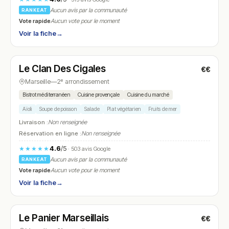
Aucun avis par la communauté
RANKEAT
Vote rapide
Aucun vote pour le moment
Voir la fiche
→
Fermé
(fermé aujourd'hui)
Le Clan Des Cigales
€€
N° 14
Marseille
—
2ᵉ arrondissement
Bistrot méditerranéen
Cuisine provençale
Cuisine du marché
Aïoli
Soupe de poisson
Salade
Plat végétarien
Fruits de mer
Livraison :
Non renseignée
Réservation en ligne :
Non renseignée
4.6
/5
★★★★★
· 503 avis Google
Aucun avis par la communauté
RANKEAT
Vote rapide
Aucun vote pour le moment
Voir la fiche
→
Ouvert
(Ouvert 24h/24)
Le Panier Marseillais
€€
N° 15