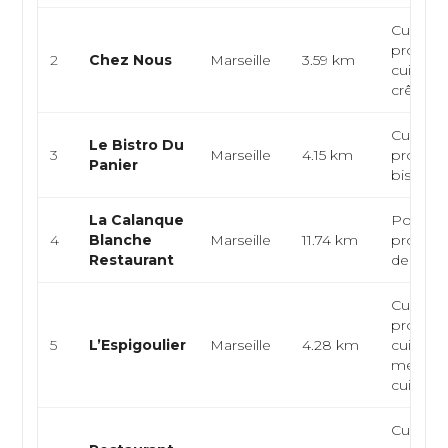
Cuisine
provenç
2
Chez Nous
Marseille
3.59 km
cuisine 
crêperi
Cuisine
Le Bistro Du
3
Marseille
4.15 km
provenç
Panier
bistrot, 
La Calanque
Poissons
4
Blanche
Marseille
11.74 km
provença
Restaurant
de mer
Cuisine
provenç
5
L’Espigoulier
Marseille
4.28 km
cuisine
méditer
cuisine fr
Cuisine