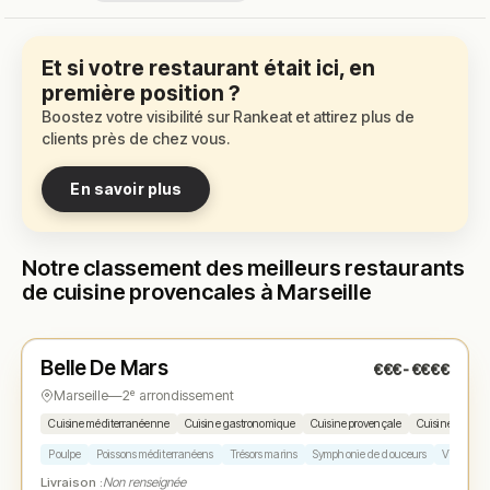
Et si votre restaurant était ici, en
première position ?
Boostez votre visibilité sur Rankeat et attirez plus de
clients près de chez vous.
En savoir plus
Notre classement des meilleurs restaurants
de cuisine provencales à Marseille
Fermé
(fermé aujourd'hui)
Belle De Mars
€€€-€€€€
N° 1
★ Michelin
★
Marseille
—
2ᵉ arrondissement
Cuisine méditerranéenne
Cuisine gastronomique
Cuisine provençale
Cuisine moder
Poulpe
Poissons méditerranéens
Trésors marins
Symphonie de douceurs
Vin orang
Livraison :
Non renseignée