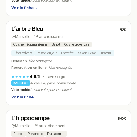
Vote rapide
Aucun vote pour le moment
Voir la fiche
→
Fermé
(08:30 – 02:00)
L’arbre Bleu
€€
N° 20
Marseille
—
1ᵉʳ arrondissement
Cuisine méditerranéenne
Bistrot
Cuisine provençale
Pâtes fraîches
Poisson du jour
Entrecôte
Salade César
Tiramisu
Livraison :
Non renseignée
Réservation en ligne :
Non renseignée
4.5
/5
★★★★★
· 510 avis Google
Aucun avis par la communauté
RANKEAT
Vote rapide
Aucun vote pour le moment
Voir la fiche
→
Fermé
(09:15 – 14:45, 18:30 – 22:00)
L’hippocampe
€€€
N° 21
Marseille
—
2ᵉ arrondissement
Poisson
Provencale
Fruits de mer