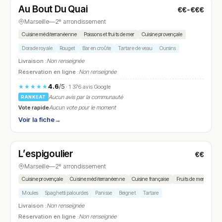
Au Bout Du Quai
€€-€€€
N° 9
Marseille
—
2ᵉ arrondissement
Cuisine méditerranéenne
Poissons et fruits de mer
Cuisine provençale
Dorade royale
Rouget
Bar en croûte
Tartare de veau
Oursins
Livraison :
Non renseignée
Réservation en ligne :
Non renseignée
4.6
/5
★★★★★
· 1 376 avis Google
Aucun avis par la communauté
RANKEAT
Vote rapide
Aucun vote pour le moment
Voir la fiche
→
Fermé
(10:00 – 15:00, 19:00 – 22:30)
L’espigoulier
€€
N° 10
Marseille
—
2ᵉ arrondissement
Cuisine provençale
Cuisine méditerranéenne
Cuisine française
Fruits de mer
Brass
Moules
Spaghetti palourdes
Panisse
Beignet
Tartare
Livraison :
Non renseignée
Réservation en ligne :
Non renseignée