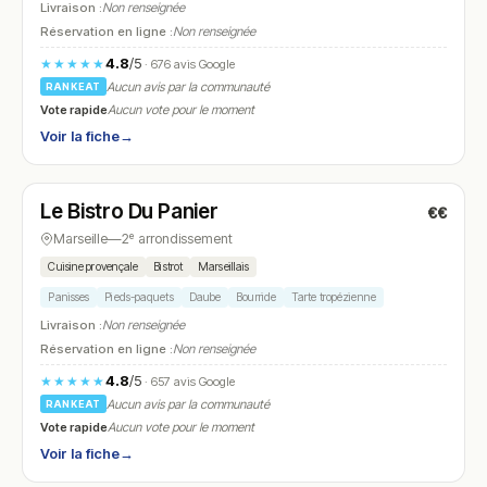
Livraison :
Non renseignée
Réservation en ligne :
Non renseignée
4.8
/5
★★★★★
· 676 avis Google
Aucun avis par la communauté
RANKEAT
Vote rapide
Aucun vote pour le moment
Voir la fiche
→
Fermé
(fermé aujourd'hui)
Le Bistro Du Panier
€€
N° 5
Marseille
—
2ᵉ arrondissement
Cuisine provençale
Bistrot
Marseillais
Panisses
Pieds-paquets
Daube
Bourride
Tarte tropézienne
Livraison :
Non renseignée
Réservation en ligne :
Non renseignée
4.8
/5
★★★★★
· 657 avis Google
Aucun avis par la communauté
RANKEAT
Vote rapide
Aucun vote pour le moment
Voir la fiche
→
Fermé
(fermé aujourd'hui)