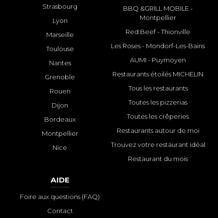
Strasbourg
BBQ &GRILL MOBILE -
Montpellier
Lyon
Red Beef - Thionville
Marseille
Les Roses - Mondorf-Les-Bains
Toulouse
AUMI - Puymoyen
Nantes
Restaurants étoilés MICHELIN
Grenoble
Tous les restaurants
Rouen
Toutes les pizzerias
Dijon
Toutes les crêperies
Bordeaux
Restaurants autour de moi
Montpellier
Trouvez votre restaurant idéal
Nice
Restaurant du mois
AIDE
Foire aux questions (FAQ)
Contact