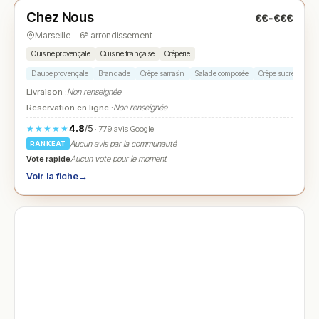
Chez Nous
€€-€€€
N° 3
★
Marseille
—
6ᵉ arrondissement
Cuisine provençale
Cuisine française
Crêperie
Daube provençale
Brandade
Crêpe sarrasin
Salade composée
Crêpe sucrée
Livraison :
Non renseignée
Réservation en ligne :
Non renseignée
4.8
/5
★★★★★
· 779 avis Google
Aucun avis par la communauté
RANKEAT
Vote rapide
Aucun vote pour le moment
Voir la fiche
→