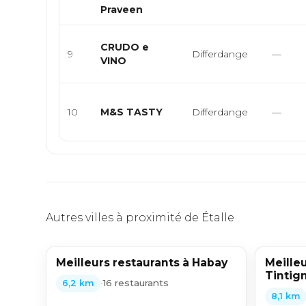
Praveen
CRUDO e
9
Differdange
—
VINO
10
M&S TASTY
Differdange
—
Autres villes à proximité de Étalle
Meilleurs restaurants à Habay
Meilleu
Tintig
•
16 restaurants
6,2 km
8,1 km