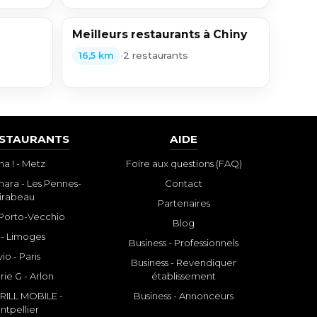
Meilleurs restaurants à Chiny
•
2 restaurants
16,5 km
ESTAURANTS
AIDE
a ! - Metz
Foire aux questions (FAQ)
ara - Les Pennes-
Contact
irabeau
Partenaires
- Porto-Vecchio
Blog
 - Limoges
Business - Professionnels
io - Paris
Business - Revendiquer
rie G - Arlon
établissement
ILL MOBILE -
Business - Annonceurs
ntpellier