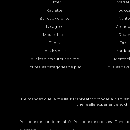
Burger
Marseil
Raclette
Toulou
Buffet à volonté
Nante
Lasagnes
Grenob
Moules frites
Roue
Tapas
Dijon
Tous les plats
Bordea
Tous les plats autour de moi
Montpell
Toutes les catégories de plat
Tous les pays 
Ne mangez que le meilleur ! rankeat.fr propose aux utilisate
une réelle expérience et diff
Politique de confidentialité
.
Politique de cookies
.
Conditi