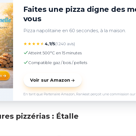
Faites une pizza digne des me
vous
Pizza napolitaine en 60 secondes, à la maison.
★
★
★
★
★
4,7/5
(1 240 avis)
Atteint 500°C en 15 minutes
Compatible gaz / bois / pellets
Voir sur Amazon
En tant que Partenaire Amazon, Rankeat perçoit une commission sur les 
es pizzérias : Étalle