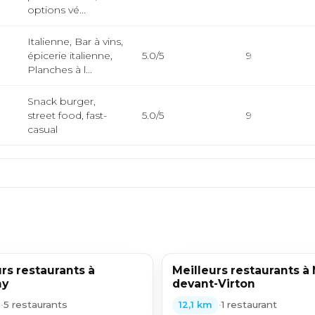
options vé...
Italienne, Bar à vins,
épicerie italienne,
5.0/5
9
Planches à l...
Snack burger,
street food, fast-
5.0/5
9
casual
rs restaurants à
Meilleurs restaurants à 
ny
devant-Virton
•
5 restaurants
•
1 restaurant
12,1 km