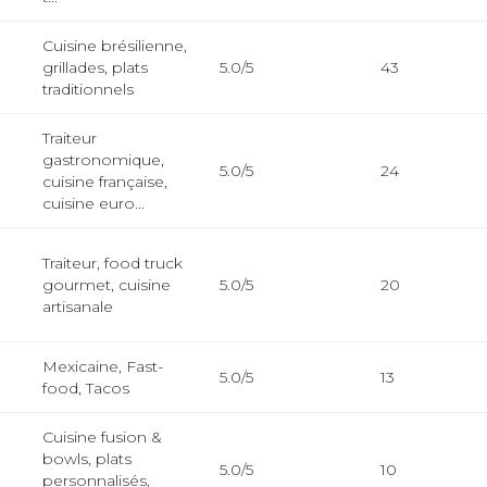
Cuisine brésilienne,
grillades, plats
5.0/5
43
traditionnels
Traiteur
gastronomique,
5.0/5
24
cuisine française,
cuisine euro...
Traiteur, food truck
gourmet, cuisine
5.0/5
20
artisanale
Mexicaine, Fast-
5.0/5
13
food, Tacos
Cuisine fusion &
bowls, plats
5.0/5
10
personnalisés,