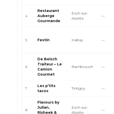
Restaurant
Esch-sur-
4
Auberge
—
Alzette
Gourmande
5
Festin
Habay
—
De Belsch
Traiteur – Le
6
Rambrouch
—
Camion
Gourmet
Les p’tits
7
Tintigny
—
tacos
Flavours by
Julian,
Esch-sur-
8
—
Risheek &
Alzette