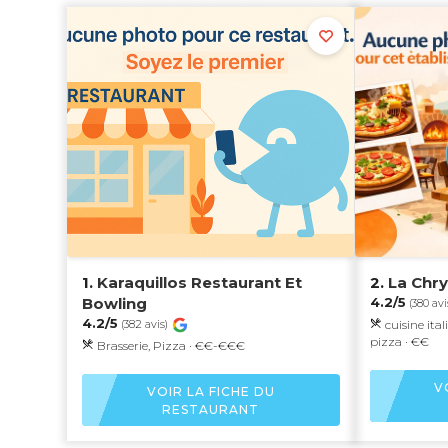
1.
Karaquillos Restaurant Et
2.
La Chry
Bowling
4.2/5
(380 avi
4.2/5
cuisine ital
(382 avis)
pizza · €€
Brasserie, Pizza · €€-€€€
V
VOIR LA FICHE DU
RESTAURANT