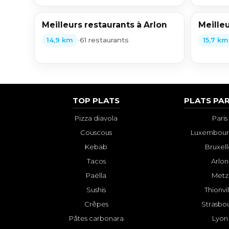
Meilleurs restaurants à Arlon
Meilleu
•
61 restaurants
14,9 km
15,7 km
TOP PLATS
PLATS PAR
Pizza diavola
Paris
Couscous
Luxembourg
Kebab
Bruxell
Tacos
Arlon
Paëlla
Metz
Sushis
Thionvi
Crêpes
Strasbo
Pâtes carbonara
Lyon