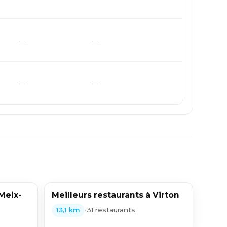
—
—
—
—
Meix-
Meilleurs restaurants à Virton
•
31 restaurants
13,1 km