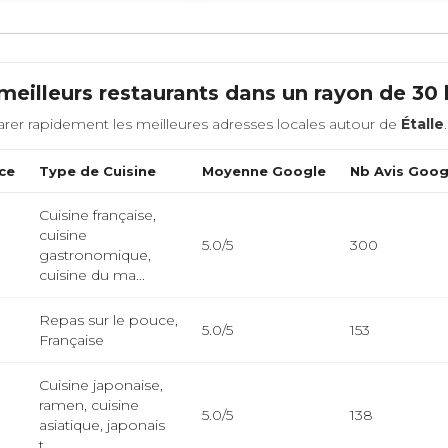
meilleurs restaurants dans un rayon de 3
rer rapidement les meilleures adresses locales autour de
Étalle
.
ce
Type de Cuisine
Moyenne Google
Nb Avis Goog
Cuisine française,
cuisine
5.0/5
300
gastronomique,
cuisine du ma...
Repas sur le pouce,
5.0/5
153
Française
Cuisine japonaise,
ramen, cuisine
5.0/5
138
asiatique, japonais
t...