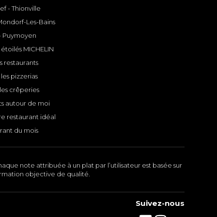
f - Thionville
 Mondorf-Les-Bains
- Puymoyen
 étoilés MICHELIN
s restaurants
les pizzerias
les crêperies
ts autour de moi
e restaurant idéal
rant du mois
aque note attribuée à un plat par l’utilisateur est basée sur
ormation objective de qualité.
Suivez-nous