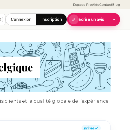
Espace Pro
Aide
Contact
Blog
Connexion
Inscription
Écrire un avis
K
Belgique
s clients et la qualité globale de l’expérience
prime