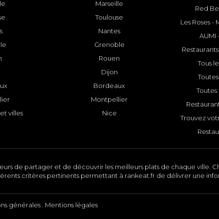
le
Marseille
Red Bee
se
Toulouse
Les Roses -
s
Nantes
AUMI 
le
Grenoble
Restaurants
n
Rouen
Tous le
Dijon
Toutes 
ux
Bordeaux
Toutes 
ier
Montpellier
Restauran
et villes
Nice
Trouvez votr
Restau
urs de partager et de découvrir les meilleurs plats de chaque ville. Ch
érents critères pertinents permettant à rankeat.fr de délivrer une inf
ons générales
.
Mentions légales