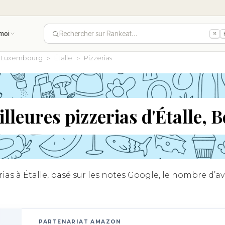
moi
Rechercher sur Rankeat…
⌘
Luxembourg
Étalle
Pizzerias
lleures pizzerias d'Étalle, 
as à Étalle, basé sur les notes Google, le nombre d’avi
PARTENARIAT AMAZON