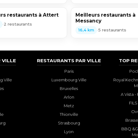
rs restaurants à Attert
Meilleurs restaurants à
Messancy
•
2 restaurants
•
5 restaurants
16,4 km
 VILLE
RESTAURANTS PAR VILLE
TOP R
Paris
Poch
 Ville
Luxembourg Ville
Royal Kechm
M
es
Bruxelles
A Vista 
Arlon
FILS
Metz
Ovv
lle
Thionville
Brasse
urg
Strasbourg
BBQ &GR
Lyon
Mo