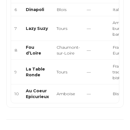
6
Dinapoli
Blois
—
Italienne
América
7
Lazy Suzy
Tours
—
burgers,
barbecu
Fou
Chaumont-
Français
8
—
d’Loire
sur-Loire
Europé
Français
La Table
9
Tours
—
tradition
Ronde
bistron
Au Coeur
10
Amboise
—
Bistron
Epicurieux