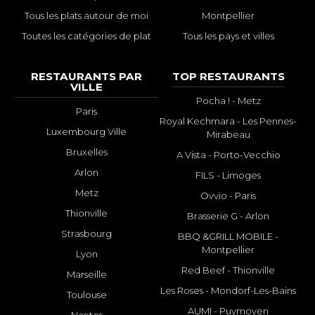
Tous les plats autour de moi
Montpellier
Toutes les catégories de plat
Tous les pays et villes
RESTAURANTS PAR
TOP RESTAURANTS
VILLE
Pocha ! - Metz
Paris
Royal Kechmara - Les Pennes-
Luxembourg Ville
Mirabeau
Bruxelles
A Vista - Porto-Vecchio
Arlon
FILS - Limoges
Metz
Ovvio - Paris
Thionville
Brasserie G - Arlon
Strasbourg
BBQ &GRILL MOBILE -
Montpellier
Lyon
Red Beef - Thionville
Marseille
Les Roses - Mondorf-Les-Bains
Toulouse
AUMI - Puymoyen