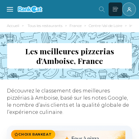
Accueil
Tous les restaurants
France
Centre-Val de Loire
Indre
Les meilleures pizzerias
d'Amboise, France
Découvrez le classement des meilleures
pizzérias à Amboise, basé sur les notes Google,
le nombre d’avis clients et la qualité globale de
l’expérience culinaire.
CHOIX RANKEAT