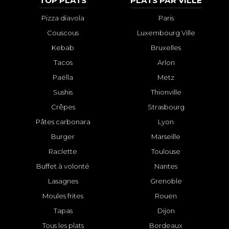
TOP PLATS
PLATS PAR VILLE
Pizza diavola
Paris
Couscous
Luxembourg Ville
Kebab
Bruxelles
Tacos
Arlon
Paëlla
Metz
Sushis
Thionville
Crêpes
Strasbourg
Pâtes carbonara
Lyon
Burger
Marseille
Raclette
Toulouse
Buffet à volonté
Nantes
Lasagnes
Grenoble
Moules frites
Rouen
Tapas
Dijon
Tous les plats
Bordeaux