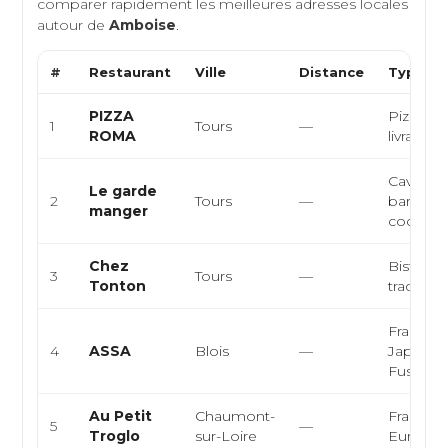
comparer rapidement les meilleures adresses locales
autour de
Amboise
.
#
Restaurant
Ville
Distance
Type de
PIZZA
Pizzeria, 
1
Tours
—
ROMA
livraison
Cave à 
Le garde
2
Tours
—
bar à vin
manger
cocktail
Chez
Bistrot, 
3
Tours
—
Tonton
tradition
Français
4
ASSA
Blois
—
Japonais
Fusion
Au Petit
Chaumont-
Français
5
—
Troglo
sur-Loire
Europé