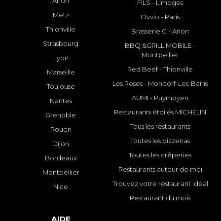
Arlon
FILS - Limoges
Metz
Ovvio - Paris
Thionville
Brasserie G - Arlon
Strasbourg
BBQ &GRILL MOBILE -
Montpellier
Lyon
Red Beef - Thionville
Marseille
Les Roses - Mondorf-Les-Bains
Toulouse
AUMI - Puymoyen
Nantes
Restaurants étoilés MICHELIN
Grenoble
Tous les restaurants
Rouen
Toutes les pizzerias
Dijon
Toutes les crêperies
Bordeaux
Restaurants autour de moi
Montpellier
Trouvez votre restaurant idéal
Nice
Restaurant du mois
AIDE