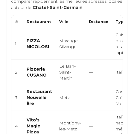
comparer rapidement les meilleures adresses locales
autour de
Châtel-Saint-Germain
.
#
Restaurant
Ville
Distance
Type de
Cuisine i
PIZZA
Marange-
pizzeria,
1
—
NICOLOSI
Silvange
restaurat
rapide
Le Ban-
Pizzeria
2
Saint-
—
Italienne
CUSANO
Martin
Restaurant
Gastron
3
Nouvelle
Metz
—
Créative,
Ère
Modern
Italienne
Vito’s
Montigny-
napolitai
4
Magic
—
lès-Metz
méditer
Pizza