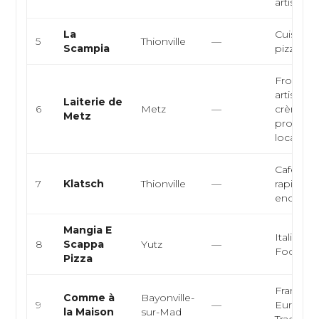
artisan...
La
Cuisine i
5
Thionville
—
Scampia
pizzeria,
Fromage
artisanal
Laiterie de
6
Metz
—
crèmerie
Metz
produits 
loca...
Café bar
7
Klatsch
Thionville
—
rapide, b
encas
Mangia E
Italienne
8
Scappa
Yutz
—
Foodtru
Pizza
Française
Comme à
Bayonville-
9
—
Europée
la Maison
sur-Mad
Tradition