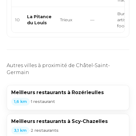
Burgers
La Pitance
10
Trieux
—
artisanau
du Louis
food, bis
Autres villes à proximité de Châtel-Saint-
Germain
Meilleurs restaurants à Rozérieulles
•
1 restaurant
1,6 km
Meilleurs restaurants à Scy-Chazelles
•
2 restaurants
3,1 km