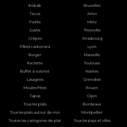
Kebab
Bruxelles
Tacos
Arlon
Paëlla
Metz
Sushis
Thionville
Crêpes
Strasbourg
Pâtes carbonara
Lyon
Burger
Marseille
Raclette
Toulouse
Buffet à volonté
Nantes
Lasagnes
Grenoble
Moules frites
Rouen
Tapas
Dijon
Tous les plats
Bordeaux
Tous les plats autour de moi
Montpellier
Toutes les catégories de plat
Tous les pays et villes