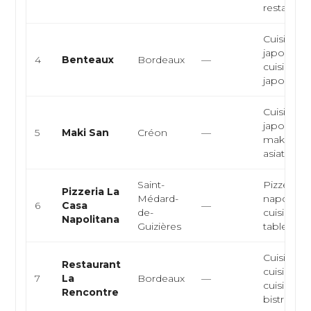
restaurant 
Cuisine
japonaise
4
Benteaux
Bordeaux
—
cuisine as
japonais t.
Cuisine
japonaise,
5
Maki San
Créon
—
maki, cuis
asiatique, t
Saint-
Pizzeria
Pizzeria La
Médard-
napolitain
6
Casa
—
de-
cuisine it
Napolitana
Guizières
table convi
Cuisine fr
Restaurant
cuisine it
7
La
Bordeaux
—
cuisine
Rencontre
bistronom