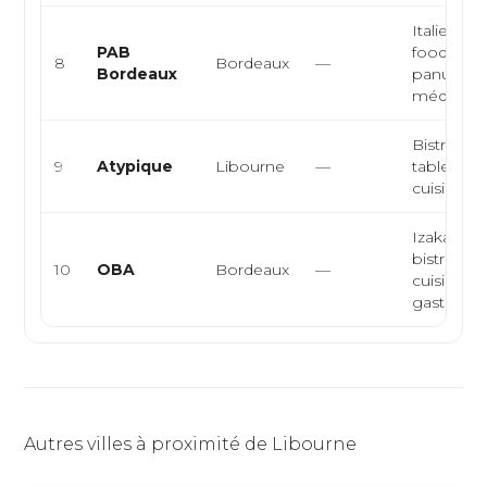
Italienne, 
PAB
food, napo
8
Bordeaux
—
Bordeaux
panuozzo
méditerr..
Bistronom
9
Atypique
Libourne
—
table conv
cuisine fr
Izakaya
bistrono
10
OBA
Bordeaux
—
cuisine j
gastronom
Autres villes à proximité de Libourne