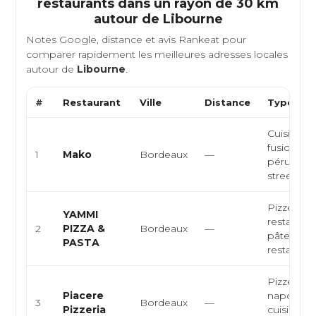
restaurants dans un rayon de 30 km
autour de
Libourne
Notes Google, distance et avis Rankeat pour
comparer rapidement les meilleures adresses locales
autour de
Libourne
.
#
Restaurant
Ville
Distance
Type de 
Cuisine ni
fusion ja
1
Mako
Bordeaux
—
péruvienn
streetfood
Pizzeria it
YAMMI
restauran
2
PIZZA &
Bordeaux
—
pâtes,
PASTA
restauratio
Pizzeria
Piacere
napolitain
3
Bordeaux
—
Pizzeria
cuisine it