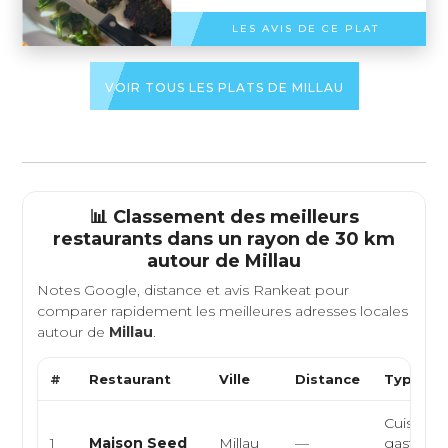
LES AVIS DE CE PLAT
VOIR TOUS LES PLATS DE MILLAU
📊 Classement des meilleurs
restaurants dans un rayon de 30 km
autour de
Millau
Notes Google, distance et avis Rankeat pour
comparer rapidement les meilleures adresses locales
autour de
Millau
.
#
Restaurant
Ville
Distance
Type de 
Cuisine f
1
Maison Seed
Millau
—
gastron