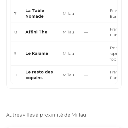
La Table
Française
7
Millau
—
Nomade
Europée
Française
8
Affini The
Millau
—
Europée
Restaura
9
Le Karame
Millau
—
rapide, st
food, bu
Le resto des
Française
10
Millau
—
copains
Europée
Autres villes à proximité de Millau