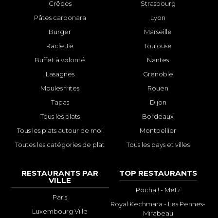
Crêpes
Strasbourg
Pâtes carbonara
Lyon
Burger
Marseille
Raclette
Toulouse
Buffet à volonté
Nantes
Lasagnes
Grenoble
Moules frites
Rouen
Tapas
Dijon
Tous les plats
Bordeaux
Tous les plats autour de moi
Montpellier
Toutes les catégories de plat
Tous les pays et villes
RESTAURANTS PAR
TOP RESTAURANTS
VILLE
Pocha ! - Metz
Paris
Royal Kechmara - Les Pennes-
Luxembourg Ville
Mirabeau