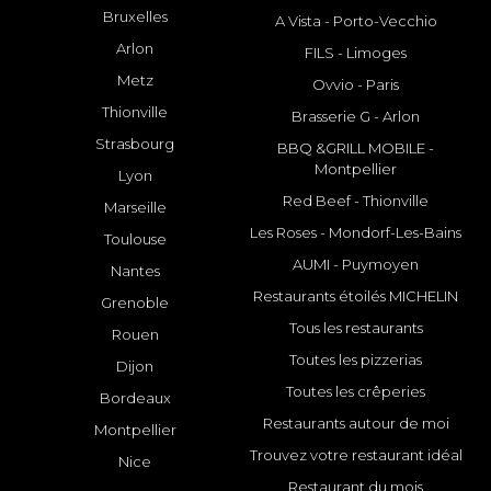
Bruxelles
A Vista - Porto-Vecchio
Arlon
FILS - Limoges
Metz
Ovvio - Paris
Thionville
Brasserie G - Arlon
Strasbourg
BBQ &GRILL MOBILE -
Montpellier
Lyon
Red Beef - Thionville
Marseille
Les Roses - Mondorf-Les-Bains
Toulouse
AUMI - Puymoyen
Nantes
Restaurants étoilés MICHELIN
Grenoble
Tous les restaurants
Rouen
Toutes les pizzerias
Dijon
Toutes les crêperies
Bordeaux
Restaurants autour de moi
Montpellier
Trouvez votre restaurant idéal
Nice
Restaurant du mois