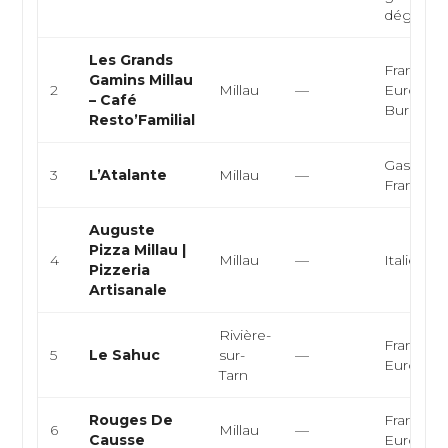
dégustat
Les Grands
Française
Gamins Millau
2
Millau
—
Europée
– Café
Burger
Resto’Familial
Gastron
3
L’Atalante
Millau
—
Français
Auguste
Pizza Millau |
4
Millau
—
Italienne
Pizzeria
Artisanale
Rivière-
Française
5
Le Sahuc
sur-
—
Europée
Tarn
Rouges De
Française
6
Millau
—
Causse
Europée