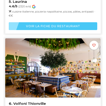
5.
Laurina
4.6/5
(2320 avis)
cuisine italienne, pizzeria napolitaine, pizzas, pâtes, antipasti ·
€€
VOIR LA FICHE DU RESTAURANT
6.
Volfoni Thionville