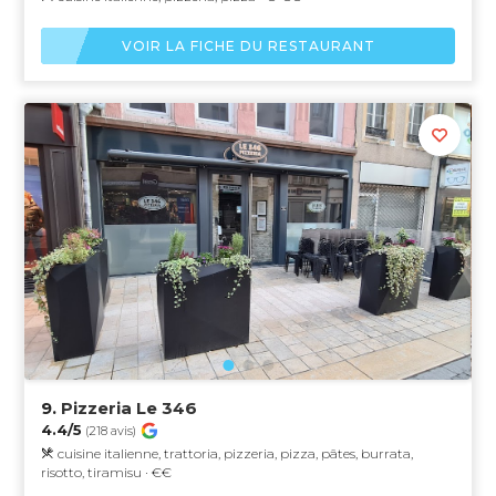
VOIR LA FICHE DU RESTAURANT
9.
Pizzeria Le 346
4.4/5
(218 avis)
cuisine italienne, trattoria, pizzeria, pizza, pâtes, burrata,
risotto, tiramisu · €€