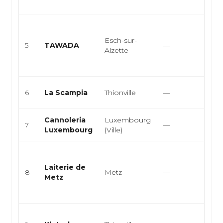
emp.
Cuis
japo
Esch-sur-
5
TAWADA
—
rame
Alzette
asia
japon
Cuis
6
La Scampia
Thionville
—
pizze
Cannoleria
Luxembourg
Itali
7
—
Luxembourg
(Ville)
Pâte
Fro
artis
Laiterie de
8
Metz
—
crèm
Metz
produ
loca.
Café