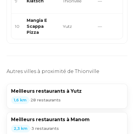
9
Klatsch
Thionville
—
rapi
enc
Mangia E
Itali
10
Scappa
Yutz
—
Foo
Pizza
Autres villes à proximité de Thionville
Meilleurs restaurants à Yutz
•
28 restaurants
1,6 km
Meilleurs restaurants à Manom
•
3 restaurants
2,3 km