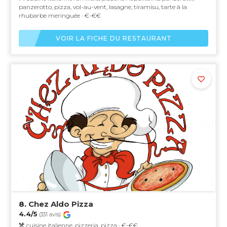
panzerotto, pizza, vol-au-vent, lasagne, tiramisu, tarte à la
rhubarbe meringuée · €-€€
VOIR LA FICHE DU RESTAURANT
8.
Chez Aldo Pizza
4.4/5
(331 avis)
cuisine italienne, pizzeria, pizza · €-€€