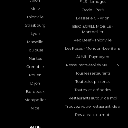
Arlon
FILS - Limoges
Metz
Ovvio - Paris
Thionville
Brasserie G - Arlon
Strasbourg
BBQ &GRILL MOBILE -
Montpellier
Lyon
Red Beef - Thionville
Marseille
Les Roses - Mondorf-Les-Bains
Toulouse
AUMI - Puymoyen
Nantes
Restaurants étoilés MICHELIN
Grenoble
Tous les restaurants
Rouen
Toutes les pizzerias
Dijon
Toutes les crêperies
Bordeaux
Restaurants autour de moi
Montpellier
Trouvez votre restaurant idéal
Nice
Restaurant du mois
AIDE