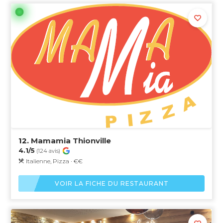
12.
Mamamia Thionville
4.1/5
(124 avis)
Italienne, Pizza · €€
VOIR LA FICHE DU RESTAURANT