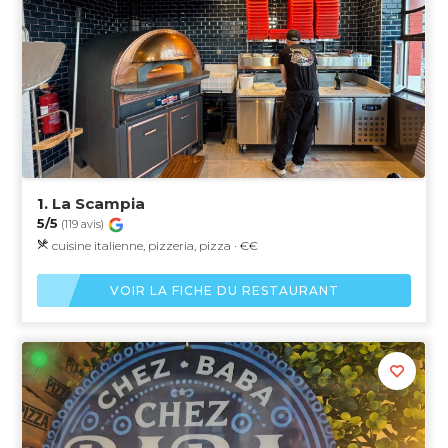
1.
La Scampia
5/5
(119 avis)
cuisine italienne, pizzeria, pizza · €€
VOIR LA FICHE DU RESTAURANT