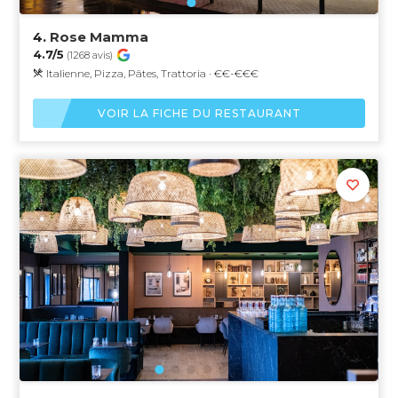
4.
Rose Mamma
4.7/5
(1268 avis)
Italienne, Pizza, Pâtes, Trattoria · €€-€€€
VOIR LA FICHE DU RESTAURANT