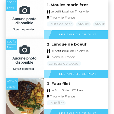
5.00 / 5
1. Moules marinières
1 avis
Le petit bouillon Thionville
Thionville, France
Fruits de mer
Moule
Moules mar
LES AVIS DE CE PLAT
5.00 / 5
2. Langue de boeuf
1 avis
Le petit bouillon Thionville
Thionville, France
Langue de boeuf
LES AVIS DE CE PLAT
4.75 / 5
3. Faux filet
2 avis
Le P'tit Bistro d'Ethan
Thionville, France
Faux filet
LES AVIS DE CE PLAT