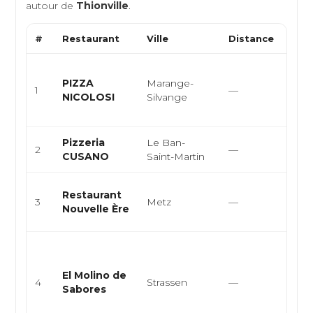
autour de
Thionville
.
#
Restaurant
Ville
Distance
Type
Cuis
PIZZA
Marange-
pizze
1
—
NICOLOSI
Silvange
rest
rapi
Pizzeria
Le Ban-
2
—
Ital
CUSANO
Saint-Martin
Gas
Restaurant
3
Metz
—
Créa
Nouvelle Ère
Mod
Cuis
arge
El Molino de
épic
4
Strassen
—
Sabores
latin
amér