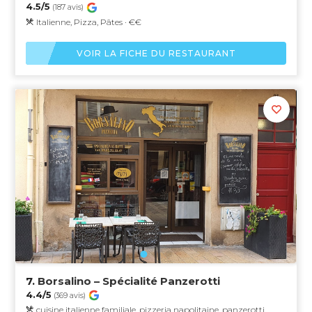
4.5/5
(187 avis)
Italienne, Pizza, Pâtes · €€
VOIR LA FICHE DU RESTAURANT
7.
Borsalino – Spécialité Panzerotti
4.4/5
(369 avis)
cuisine italienne familiale, pizzeria napolitaine, panzerotti,