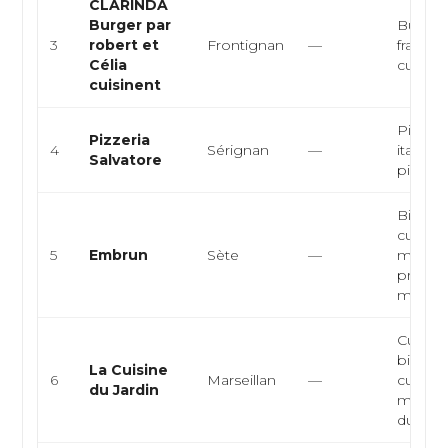
CLARINDA
Burger par
Burger,
3
robert et
Frontignan
—
français
Célia
cuisine 
cuisinent
Pizzeri
Pizzeria
4
Sérignan
—
italienn
Salvatore
pizza
Bistro
cuisine
5
Embrun
Sète
—
medite
produit
me...
Cuisine
bistro
La Cuisine
6
Marseillan
—
cuisine
du Jardin
marché
du su...