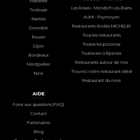
Marseille
Les Roses - Mondorf-Les-Bains
Toulouse
AUMI - Puymoyen
Nantes
Restaurants étoilés MICHELIN
Grenoble
Tous les restaurants
Rouen
Toutes les pizzerias
Dijon
Toutes les crêperies
Bordeaux
Restaurants autour de moi
Montpellier
Trouvez votre restaurant idéal
Nice
Restaurant du mois
AIDE
Foire aux questions (FAQ)
Contact
Partenaires
Blog