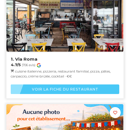
1.
Via Roma
4.7/5
(706 avis)
cuisine italienne, pizzeria, restaurant familial, pizza, pâtes,
carpaccio, crème brûlée, cocktail · €€
VOIR LA FICHE DU RESTAURANT