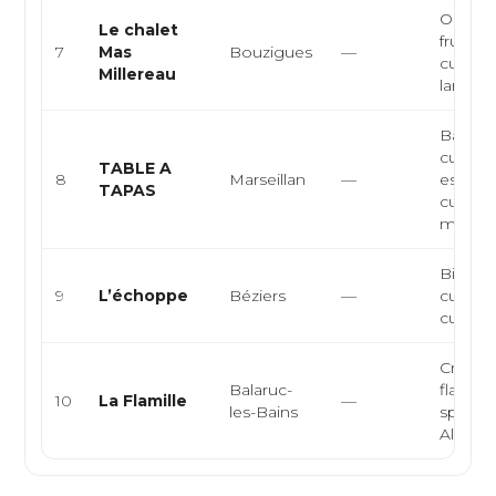
Ostreic
Le chalet
fruits 
7
Mas
Bouzigues
—
cuisine
Millereau
langue
Bar à t
cuisine
TABLE A
8
Marseillan
—
espagn
TAPAS
cuisine
médite
Bistro
9
L’échoppe
Béziers
—
cuisine
cuisine
Creperi
Balaruc-
flamm
10
La Flamille
—
les-Bains
spécial
Alsacien