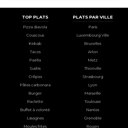
TOP PLATS
PLATS PAR VILLE
Pizza diavola
Paris
Couscous
Luxembourg Ville
Kebab
Bruxelles
Tacos
Arlon
Paëlla
Metz
Sushis
Thionville
Crêpes
Strasbourg
Pâtes carbonara
Lyon
Burger
Marseille
Raclette
Toulouse
Buffet à volonté
Nantes
Lasagnes
Grenoble
Moules frites
Rouen