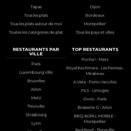
Tapas
Dijon
Tous les plats
Bordeaux
Tous les plats autour de moi
Montpellier
Toutes les catégories de plat
Tous les pays et villes
RESTAURANTS PAR
TOP RESTAURANTS
VILLE
Pocha ! - Metz
Paris
Royal Kechmara - Les Pennes-
Luxembourg Ville
Mirabeau
Bruxelles
A Vista - Porto-Vecchio
Arlon
FILS - Limoges
Metz
Ovvio - Paris
Thionville
Brasserie G - Arlon
Strasbourg
BBQ &GRILL MOBILE -
Montpellier
Lyon
Red Beef - Thionville