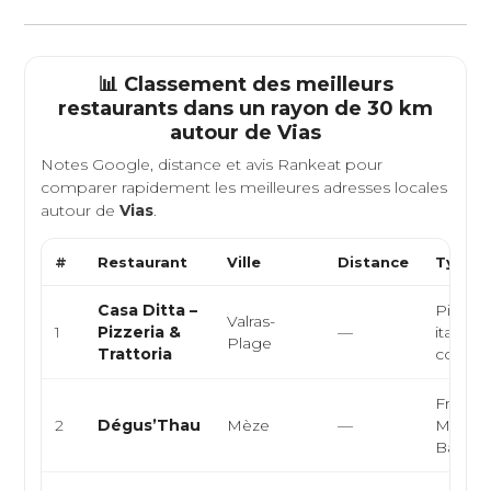
📊 Classement des meilleurs
restaurants dans un rayon de 30 km
autour de
Vias
Notes Google, distance et avis Rankeat pour
comparer rapidement les meilleures adresses locales
autour de
Vias
.
#
Restaurant
Ville
Distance
Type d
Casa Ditta –
Pizzeri
Valras-
1
Pizzeria &
—
italienn
Plage
Trattoria
convivi
Fruits 
2
Dégus’Thau
Mèze
—
Médite
Bar à h