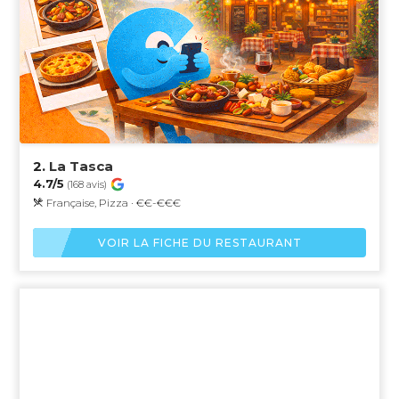
2.
La Tasca
4.7/5
(168 avis)
Française, Pizza · €€-€€€
VOIR LA FICHE DU RESTAURANT