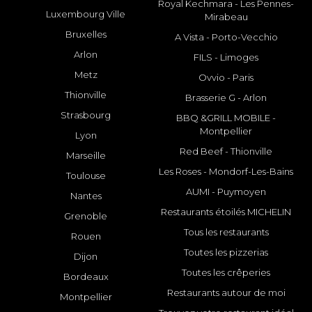
Royal Kechmara - Les Pennes-
Luxembourg Ville
Mirabeau
Bruxelles
A Vista - Porto-Vecchio
Arlon
FILS - Limoges
Metz
Ovvio - Paris
Thionville
Brasserie G - Arlon
Strasbourg
BBQ &GRILL MOBILE -
Montpellier
Lyon
Red Beef - Thionville
Marseille
Les Roses - Mondorf-Les-Bains
Toulouse
AUMI - Puymoyen
Nantes
Restaurants étoilés MICHELIN
Grenoble
Tous les restaurants
Rouen
Toutes les pizzerias
Dijon
Toutes les crêperies
Bordeaux
Restaurants autour de moi
Montpellier