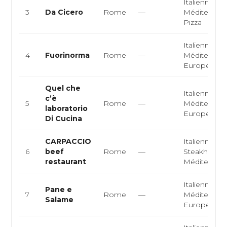
Italienne,
3
Da Cicero
Rome
—
Méditerrané
Pizza
Italienne,
4
Fuorinorma
Rome
—
Méditerrané
Européenn
Quel che
Italienne,
c’è
5
Rome
—
Méditerrané
laboratorio
Européenn
Di Cucina
CARPACCIO
Italienne,
6
beef
Rome
—
Steakhouse
restaurant
Méditerran
Italienne,
Pane e
7
Rome
—
Méditerrané
Salame
Européenn