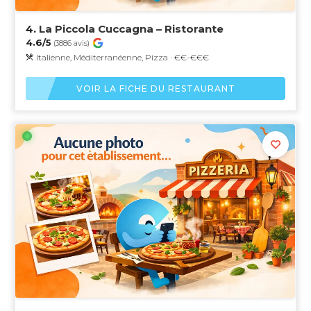
4.
La Piccola Cuccagna – Ristorante
4.6/5
(3886 avis)
Italienne, Méditerranéenne, Pizza · €€-€€€
VOIR LA FICHE DU RESTAURANT