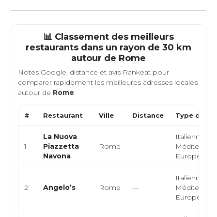
📊 Classement des meilleurs
restaurants dans un rayon de 30 km
autour de
Rome
Notes Google, distance et avis Rankeat pour
comparer rapidement les meilleures adresses locales
autour de
Rome
.
#
Restaurant
Ville
Distance
Type de Cu
La Nuova
Italienne,
1
Piazzetta
Rome
—
Méditerrané
Navona
Européenn
Italienne,
2
Angelo’s
Rome
—
Méditerrané
Européenn