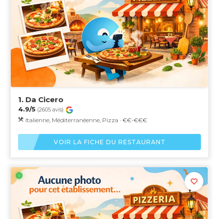
1.
Da Cicero
4.9/5
(2605 avis)
Italienne, Méditerranéenne, Pizza · €€-€€€
VOIR LA FICHE DU RESTAURANT