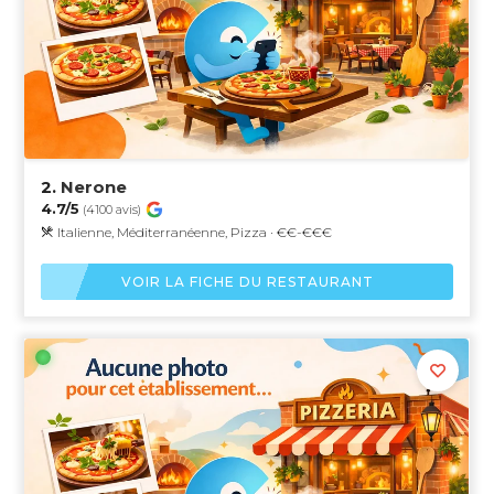
2.
Nerone
4.7/5
(4100 avis)
Italienne, Méditerranéenne, Pizza · €€-€€€
VOIR LA FICHE DU RESTAURANT