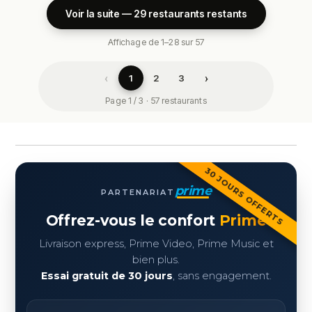
Voir la suite — 29 restaurants restants
Affichage de 1–28 sur 57
‹
›
1
2
3
Page 1 / 3 · 57 restaurants
30 JOURS OFFERTS
prime
PARTENARIAT
Offrez-vous le confort
Prime
Livraison express, Prime Video, Prime Music et
bien plus.
Essai gratuit de 30 jours
, sans engagement.