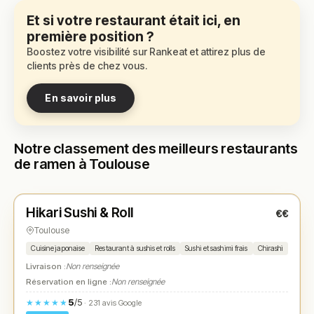
Et si votre restaurant était ici, en
première position ?
Boostez votre visibilité sur Rankeat et attirez plus de
clients près de chez vous.
En savoir plus
Notre classement des meilleurs restaurants
de ramen à Toulouse
Fermé
(12:00 – 14:30, 19:00 – 22:00)
Hikari Sushi & Roll
€€
N° 1
★
Toulouse
Cuisine japonaise
Restaurant à sushis et rolls
Sushi et sashimi frais
Chirashi
Rame
Livraison :
Non renseignée
Réservation en ligne :
Non renseignée
5
/5
★★★★★
· 231 avis Google