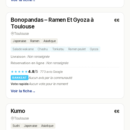
Fermé
(12:00 – 14:30, 19:00 – 21:30)
Bonopandas – Ramen Et Gyoza à
€€
N° 11
Toulouse
Toulouse
Japonaise
Ramen
Asiatique
Salade wakame
Chashu
Tonkatsu
Ramen poulet
Gyoza
Livraison :
Non renseignée
Réservation en ligne :
Non renseignée
4.8
/5
★★★★★
· 773 avis Google
Aucun avis par la communauté
RANKEAT
Vote rapide
Aucun vote pour le moment
Voir la fiche
→
Fermé
Kumo
€€
N° 12
Toulouse
Sushi
Japonaise
Asiatique