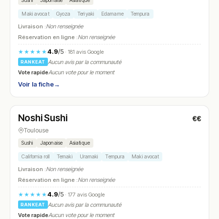
Sushi
Japonaise
Asiatique
Maki avocat
Gyoza
Teriyaki
Edamame
Tempura
Livraison :
Non renseignée
Réservation en ligne :
Non renseignée
4.9
/5
★★★★★
· 181 avis Google
Aucun avis par la communauté
RANKEAT
Vote rapide
Aucun vote pour le moment
Voir la fiche
→
Fermé
(11:30 – 14:30, 18:00 – 22:30)
Noshi Sushi
€€
N° 7
Toulouse
Sushi
Japonaise
Asiatique
California roll
Temaki
Uramaki
Tempura
Maki avocat
Livraison :
Non renseignée
Réservation en ligne :
Non renseignée
4.9
/5
★★★★★
· 177 avis Google
Aucun avis par la communauté
RANKEAT
Vote rapide
Aucun vote pour le moment