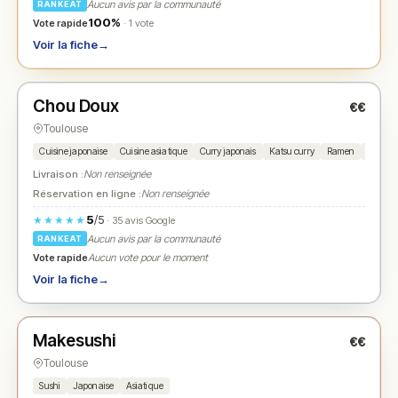
Aucun avis par la communauté
RANKEAT
100%
Vote rapide
· 1 vote
Voir la fiche
→
Fermé
(12:00 – 16:30)
Chou Doux
€€
N° 2
★
Toulouse
Cuisine japonaise
Cuisine asiatique
Curry japonais
Katsu curry
Ramen
Onigiri
Livraison :
Non renseignée
Réservation en ligne :
Non renseignée
5
/5
★★★★★
· 35 avis Google
Aucun avis par la communauté
RANKEAT
Vote rapide
Aucun vote pour le moment
Voir la fiche
→
Fermé
(18:00 – 22:00)
Makesushi
€€
N° 3
★
Toulouse
Sushi
Japonaise
Asiatique