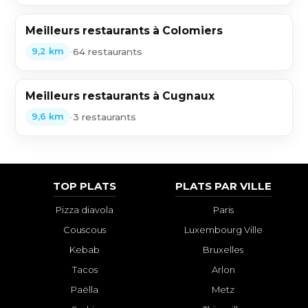
Meilleurs restaurants à Colomiers
•
64 restaurants
9,2 km
Meilleurs restaurants à Cugnaux
•
3 restaurants
9,6 km
TOP PLATS
PLATS PAR VILLE
Pizza diavola
Paris
Couscous
Luxembourg Ville
Kebab
Bruxelles
Tacos
Arlon
Paëlla
Metz