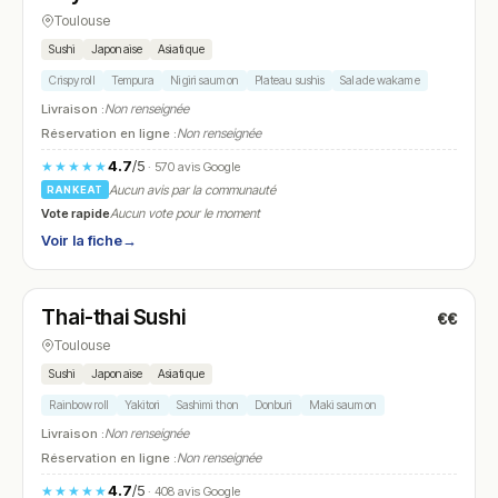
Toulouse
Sushi
Japonaise
Asiatique
Crispy roll
Tempura
Nigiri saumon
Plateau sushis
Salade wakame
Livraison :
Non renseignée
Réservation en ligne :
Non renseignée
4.7
/5
★★★★★
· 570 avis Google
Aucun avis par la communauté
RANKEAT
Vote rapide
Aucun vote pour le moment
Voir la fiche
→
Fermé
(12:00 – 14:30, 19:00 – 22:30)
Thai-thai Sushi
€€
N° 27
Toulouse
Sushi
Japonaise
Asiatique
Rainbow roll
Yakitori
Sashimi thon
Donburi
Maki saumon
Livraison :
Non renseignée
Réservation en ligne :
Non renseignée
4.7
/5
★★★★★
· 408 avis Google