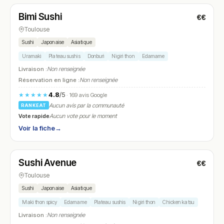
Bimi Sushi
€€
N° 20
Toulouse
Sushi
Japonaise
Asiatique
Uramaki
Plateau sushis
Donburi
Nigiri thon
Edamame
Livraison :
Non renseignée
Réservation en ligne :
Non renseignée
4.8
/5
★★★★★
· 169 avis Google
Aucun avis par la communauté
RANKEAT
Vote rapide
Aucun vote pour le moment
Voir la fiche
→
Fermé
(11:30 – 15:00, 18:00 – 01:00)
Sushi Avenue
€€
N° 21
Toulouse
Sushi
Japonaise
Asiatique
Maki thon spicy
Edamame
Plateau sushis
Nigiri thon
Chicken katsu
Livraison :
Non renseignée