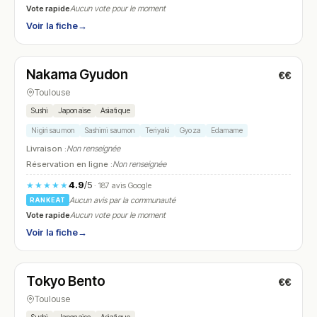
Vote rapide
Aucun vote pour le moment
Voir la fiche
→
Fermé
(12:00 – 14:00, 19:00 – 22:00)
Nakama Gyudon
€€
N° 5
Toulouse
Sushi
Japonaise
Asiatique
Nigiri saumon
Sashimi saumon
Teriyaki
Gyoza
Edamame
Livraison :
Non renseignée
Réservation en ligne :
Non renseignée
4.9
/5
★★★★★
· 187 avis Google
Aucun avis par la communauté
RANKEAT
Vote rapide
Aucun vote pour le moment
Voir la fiche
→
Fermé
(11:30 – 18:00)
Tokyo Bento
€€
N° 6
Toulouse