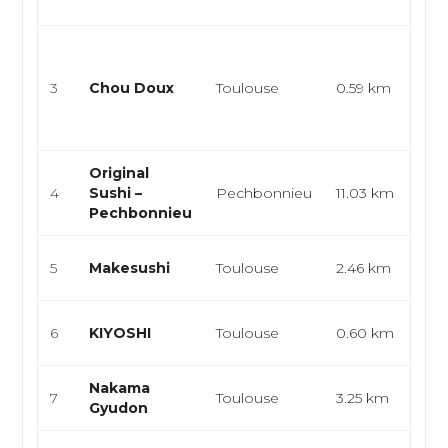
ga
Cui
jap
3
Chou Doux
Toulouse
0.59 km
cui
cur
k...
Original
Res
4
Sushi –
Pechbonnieu
11.03 km
jap
Pechbonnieu
cui
Sus
5
Makesushi
Toulouse
2.46 km
asi
Sus
6
KIYOSHI
Toulouse
0.60 km
asi
Nakama
Sus
7
Toulouse
3.25 km
Gyudon
asi