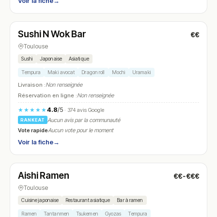
Voir la fiche
→
Fermé
(11:45 – 14:30, 18:45 – 22:30)
Sushi N Wok Bar
€€
N° 14
Toulouse
Sushi
Japonaise
Asiatique
Tempura
Maki avocat
Dragon roll
Mochi
Uramaki
Livraison :
Non renseignée
Réservation en ligne :
Non renseignée
4.8
/5
★★★★★
· 374 avis Google
Aucun avis par la communauté
RANKEAT
Vote rapide
Aucun vote pour le moment
Voir la fiche
→
Fermé
(11:30 – 14:30, 18:30 – 22:00)
Aishi Ramen
€€-€€€
N° 15
Toulouse
Cuisine japonaise
Restaurant asiatique
Bar à ramen
Ramen
Tantanmen
Tsukemen
Gyozas
Tempura