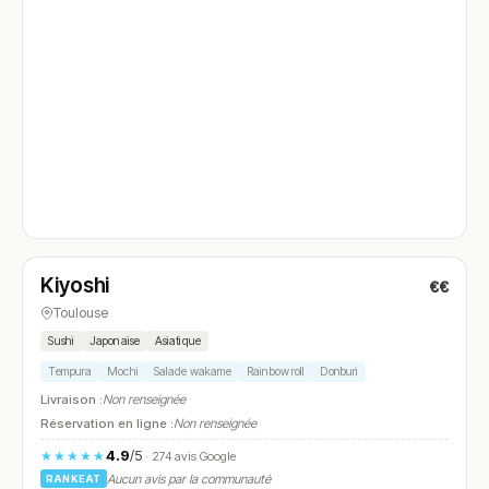
Fermé
(20:00 – 22:00)
Kiyoshi
€€
N° 4
Toulouse
Sushi
Japonaise
Asiatique
Tempura
Mochi
Salade wakame
Rainbow roll
Donburi
Livraison :
Non renseignée
Réservation en ligne :
Non renseignée
4.9
/5
★★★★★
· 274 avis Google
Aucun avis par la communauté
RANKEAT