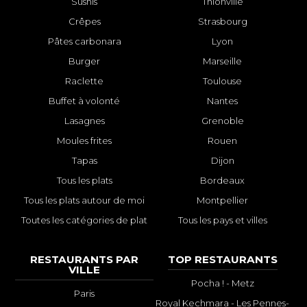
Sushis
Thionville
Crêpes
Strasbourg
Pâtes carbonara
Lyon
Burger
Marseille
Raclette
Toulouse
Buffet à volonté
Nantes
Lasagnes
Grenoble
Moules frites
Rouen
Tapas
Dijon
Tous les plats
Bordeaux
Tous les plats autour de moi
Montpellier
Toutes les catégories de plat
Tous les pays et villes
RESTAURANTS PAR
TOP RESTAURANTS
VILLE
Pocha ! - Metz
Paris
Royal Kechmara - Les Pennes-