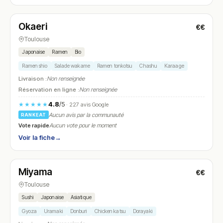
Fermé
(12:00 – 14:00, 19:30 – 21:45)
Okaeri
€€
N° 17
Toulouse
Japonaise
Ramen
Bio
Ramen shio
Salade wakame
Ramen tonkotsu
Chashu
Karaage
Livraison :
Non renseignée
Réservation en ligne :
Non renseignée
4.8
/5
★★★★★
· 227 avis Google
Aucun avis par la communauté
RANKEAT
Vote rapide
Aucun vote pour le moment
Voir la fiche
→
Fermé
(12:00 – 14:00, 19:00 – 22:00)
Miyama
€€
N° 18
Toulouse
Sushi
Japonaise
Asiatique
Gyoza
Uramaki
Donburi
Chicken katsu
Dorayaki