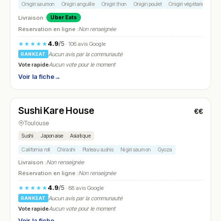
Onigiri saumon
Onigiri anguille
Onigiri thon
Onigiri poulet
Onigiri végétarien
Livraison :
Uber Eats
Réservation en ligne :
Non renseignée
4.9
/5
★★★★★
· 106 avis Google
Aucun avis par la communauté
RANKEAT
Vote rapide
Aucun vote pour le moment
Voir la fiche
→
Fermé
(11:30 – 14:00, 18:30 – 21:00)
Sushi Kare House
€€
N° 10
Toulouse
Sushi
Japonaise
Asiatique
California roll
Chirashi
Plateau sushis
Nigiri saumon
Gyoza
Livraison :
Non renseignée
Réservation en ligne :
Non renseignée
4.9
/5
★★★★★
· 88 avis Google
Aucun avis par la communauté
RANKEAT
Vote rapide
Aucun vote pour le moment
Voir la fiche
→