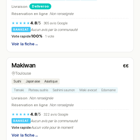
Livraison :
Deliveroo
Réservation en ligne :
Non renseignée
4.8
/5
★★★★★
· 365 avis Google
Aucun avis par la communauté
RANKEAT
100%
Vote rapide
· 1 vote
Voir la fiche
→
Fermé
(17:30 – 22:00)
Makiwan
€€
N° 16
Toulouse
Sushi
Japonaise
Asiatique
Temaki
Plateau sushis
Sashimi saumon
Maki avocat
Edamame
Livraison :
Non renseignée
Réservation en ligne :
Non renseignée
4.8
/5
★★★★★
· 322 avis Google
Aucun avis par la communauté
RANKEAT
Vote rapide
Aucun vote pour le moment
Voir la fiche
→