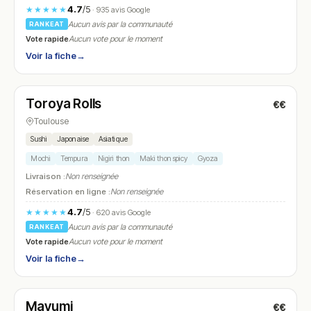
4.7
/5
★★★★★
· 935 avis Google
Aucun avis par la communauté
RANKEAT
Vote rapide
Aucun vote pour le moment
Voir la fiche
→
Fermé
(12:00 – 14:30, 19:00 – 22:00)
Toroya Rolls
€€
N° 25
Toulouse
Sushi
Japonaise
Asiatique
Mochi
Tempura
Nigiri thon
Maki thon spicy
Gyoza
Livraison :
Non renseignée
Réservation en ligne :
Non renseignée
4.7
/5
★★★★★
· 620 avis Google
Aucun avis par la communauté
RANKEAT
Vote rapide
Aucun vote pour le moment
Voir la fiche
→
Fermé
(11:30 – 14:30, 18:30 – 22:30)
Mayumi
€€
N° 26