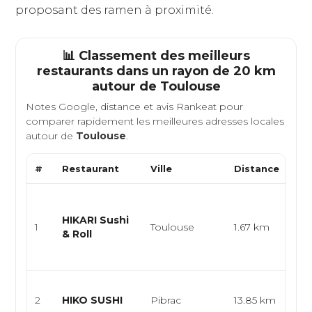
proposant des ramen à proximité.
📊 Classement des meilleurs
restaurants dans un rayon de 20 km
autour de
Toulouse
Notes Google, distance et avis Rankeat pour
comparer rapidement les meilleures adresses locales
autour de
Toulouse
.
#
Restaurant
Ville
Distance
Ty
Cui
jap
HIKARI Sushi
1
Toulouse
1.67 km
res
& Roll
sus
sush
Cui
2
HIKO SUSHI
Pibrac
13.85 km
jap