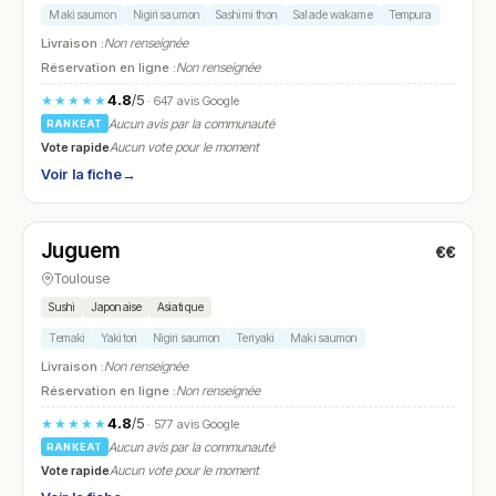
Maki saumon
Nigiri saumon
Sashimi thon
Salade wakame
Tempura
Livraison :
Non renseignée
Réservation en ligne :
Non renseignée
4.8
/5
★★★★★
· 647 avis Google
Aucun avis par la communauté
RANKEAT
Vote rapide
Aucun vote pour le moment
Voir la fiche
→
Fermé
(12:00 – 17:00, 19:00 – 22:30)
Juguem
€€
N° 13
Toulouse
Sushi
Japonaise
Asiatique
Temaki
Yakitori
Nigiri saumon
Teriyaki
Maki saumon
Livraison :
Non renseignée
Réservation en ligne :
Non renseignée
4.8
/5
★★★★★
· 577 avis Google
Aucun avis par la communauté
RANKEAT
Vote rapide
Aucun vote pour le moment