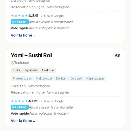
Livraison :
Non renseignée
Réservation en ligne :
Non renseignée
4.8
/5
★★★★★
· 209 avis Google
Aucun avis par la communauté
RANKEAT
Vote rapide
Aucun vote pour le moment
Voir la fiche
→
Fermé
(11:45 – 14:30, 18:30 – 21:30)
Yomi – Sushi Roll
€€
N° 19
Toulouse
Sushi
Japonaise
Asiatique
Plateau sushis
Maki avocat
Donburi
Dorayaki
Nigiri saumon
Livraison :
Non renseignée
Réservation en ligne :
Non renseignée
4.8
/5
★★★★★
· 204 avis Google
Aucun avis par la communauté
RANKEAT
Vote rapide
Aucun vote pour le moment
Voir la fiche
→
Fermé
(11:00 – 14:00, 18:00 – 22:00)