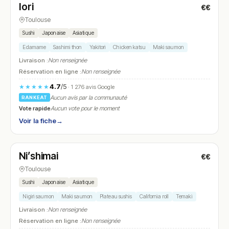
Iori
€€
N° 23
Toulouse
Sushi
Japonaise
Asiatique
Edamame
Sashimi thon
Yakitori
Chicken katsu
Maki saumon
Livraison :
Non renseignée
Réservation en ligne :
Non renseignée
4.7
/5
★★★★★
· 1 276 avis Google
Aucun avis par la communauté
RANKEAT
Vote rapide
Aucun vote pour le moment
Voir la fiche
→
Fermé
(11:30 – 14:30, 19:00 – 21:30)
Ni’shimai
€€
N° 24
Toulouse
Sushi
Japonaise
Asiatique
Nigiri saumon
Maki saumon
Plateau sushis
California roll
Temaki
Livraison :
Non renseignée
Réservation en ligne :
Non renseignée