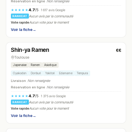
Réservation en ligne :
Non renseignée
4.7
/5
★★★★★
· 1 617 avis Google
Aucun avis par la communauté
RANKEAT
Vote rapide
Aucun vote pour le moment
Voir la fiche
→
Fermé
(12:00 – 14:00, 19:00 – 21:00)
Shin-ya Ramen
€€
N° 22
Toulouse
Japonaise
Ramen
Asiatique
Oyakodon
Donburi
Yakitori
Edamame
Tempura
Livraison :
Non renseignée
Réservation en ligne :
Non renseignée
4.7
/5
★★★★★
· 1 375 avis Google
Aucun avis par la communauté
RANKEAT
Vote rapide
Aucun vote pour le moment
Voir la fiche
→
Fermé
(12:00 – 14:00, 19:00 – 22:30)