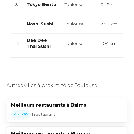
Sus
8
Tokyo Bento
Toulouse
0.45 km
asi
Sus
9
Noshi Sushi
Toulouse
2.03 km
asi
Dee Dee
Sus
10
Toulouse
1.04 km
Thai Sushi
asi
Autres villes à proximité de Toulouse
Meilleurs restaurants à Balma
•
1 restaurant
4,2 km
Meilleurs restaurants à Blagnac