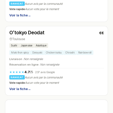
Aucun avis par la communauté
RANKEAT
Vote rapide
Aucun vote pour le moment
Voir la fiche
→
Fermé
(11:30 – 23:30)
O’tokyo Deodat
€€
N° 28
Toulouse
Sushi
Japonaise
Asiatique
Maki thon spicy
Dorayaki
Chicken katsu
Chirashi
Rainbow roll
Livraison :
Non renseignée
Réservation en ligne :
Non renseignée
4.7
/5
★★★★★
· 237 avis Google
Aucun avis par la communauté
RANKEAT
Vote rapide
Aucun vote pour le moment
Voir la fiche
→