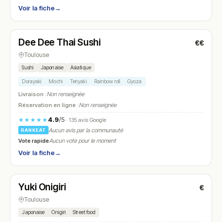
Voir la fiche
→
Fermé
(10:00 – 21:00)
Dee Dee Thai Sushi
€€
N° 8
Toulouse
Sushi
Japonaise
Asiatique
Dorayaki
Mochi
Teriyaki
Rainbow roll
Gyoza
Livraison :
Non renseignée
Réservation en ligne :
Non renseignée
4.9
/5
★★★★★
· 135 avis Google
Aucun avis par la communauté
RANKEAT
Vote rapide
Aucun vote pour le moment
Voir la fiche
→
Fermé
(11:30 – 19:30)
Yuki Onigiri
€
N° 9
Toulouse
Japonaise
Onigiri
Street food