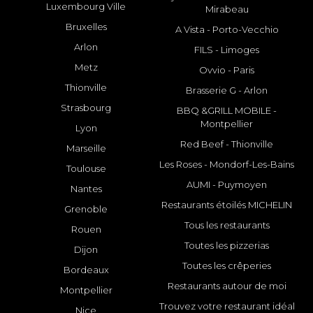
Luxembourg Ville
Mirabeau
Bruxelles
A Vista - Porto-Vecchio
Arlon
FILS - Limoges
Metz
Ovvio - Paris
Thionville
Brasserie G - Arlon
Strasbourg
BBQ &GRILL MOBILE -
Montpellier
Lyon
Red Beef - Thionville
Marseille
Les Roses - Mondorf-Les-Bains
Toulouse
AUMI - Puymoyen
Nantes
Restaurants étoilés MICHELIN
Grenoble
Tous les restaurants
Rouen
Toutes les pizzerias
Dijon
Toutes les crêperies
Bordeaux
Restaurants autour de moi
Montpellier
Trouvez votre restaurant idéal
Nice