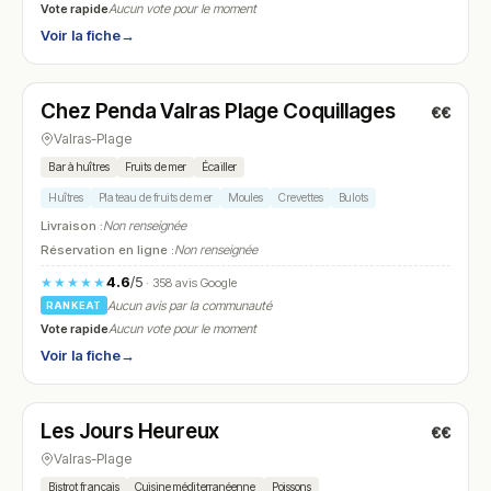
Vote rapide
Aucun vote pour le moment
Voir la fiche
→
Ouvert
Chez Penda Valras Plage Coquillages
€€
N° 8
Valras-Plage
Bar à huîtres
Fruits de mer
Écailler
Huîtres
Plateau de fruits de mer
Moules
Crevettes
Bulots
Livraison :
Non renseignée
Réservation en ligne :
Non renseignée
4.6
/5
★★★★★
· 358 avis Google
Aucun avis par la communauté
RANKEAT
Vote rapide
Aucun vote pour le moment
Voir la fiche
→
Fermé
Les Jours Heureux
€€
N° 9
Valras-Plage
Bistrot français
Cuisine méditerranéenne
Poissons