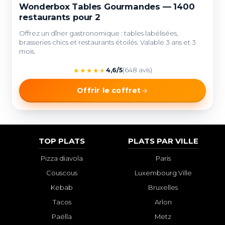
Wonderbox Tables Gourmandes — 1400
restaurants pour 2
Offrez un dîner gastronomique : tables labélisées,
brasseries chics et restaurants étoilés. Valable 3 ans et 3
mois.
★
★
★
★
★
4,6/5
(648 avis)
Offrir le coffret
TOP PLATS
PLATS PAR VILLE
Pizza diavola
Paris
Couscous
Luxembourg Ville
Kebab
Bruxelles
Tacos
Arlon
Paëlla
Metz