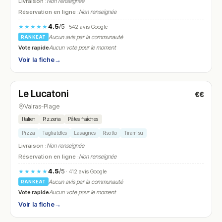
Livraison :
Non renseignée
Réservation en ligne :
Non renseignée
4.5
/5
★★★★★
· 542 avis Google
Aucun avis par la communauté
RANKEAT
Vote rapide
Aucun vote pour le moment
Voir la fiche
→
Fermé
Le Lucatoni
€€
N° 13
Valras-Plage
Italien
Pizzeria
Pâtes fraîches
Pizza
Tagliatelles
Lasagnes
Risotto
Tiramisu
Livraison :
Non renseignée
Réservation en ligne :
Non renseignée
4.5
/5
★★★★★
· 412 avis Google
Aucun avis par la communauté
RANKEAT
Vote rapide
Aucun vote pour le moment
Voir la fiche
→
Fermé