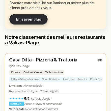
Boostez votre visibilité sur Rankeat et attirez plus de
clients près de chez vous.
En savoir plus
Notre classement des meilleurs restaurants
à Valras-Plage
Fermé
Casa Ditta – Pizzeria & Trattoria
€€
N° 1
★
Valras-Plage
Pizzeria
Cuisine italienne
Table conviviale
Pâtes fraîches artisanales
Gnocchi maison
Lasagnes
Arancini
Pizza Ditta à la bu
Livraison :
Non renseignée
Réservation en ligne :
Non renseignée
5
/5
★★★★★
· 821 avis Google
Aucun avis par la communauté
RANKEAT
Vote rapide
Aucun vote pour le moment