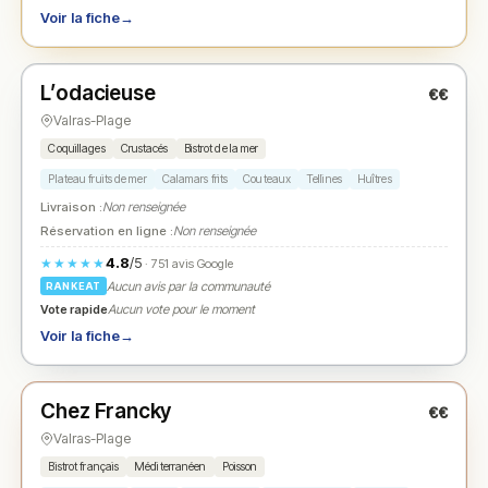
Voir la fiche
→
Ouvert
L’odacieuse
€€
N° 2
★
Valras-Plage
Coquillages
Crustacés
Bistrot de la mer
Plateau fruits de mer
Calamars frits
Couteaux
Tellines
Huîtres
Livraison :
Non renseignée
Réservation en ligne :
Non renseignée
4.8
/5
★★★★★
· 751 avis Google
Aucun avis par la communauté
RANKEAT
Vote rapide
Aucun vote pour le moment
Voir la fiche
→
Fermé
Chez Francky
€€
N° 3
★
Valras-Plage
Bistrot français
Méditerranéen
Poisson