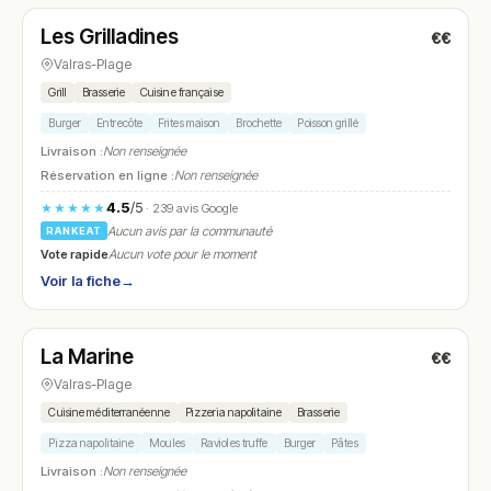
Les Grilladines
€€
N° 14
Valras-Plage
Grill
Brasserie
Cuisine française
Burger
Entrecôte
Frites maison
Brochette
Poisson grillé
Livraison :
Non renseignée
Réservation en ligne :
Non renseignée
4.5
/5
★★★★★
· 239 avis Google
Aucun avis par la communauté
RANKEAT
Vote rapide
Aucun vote pour le moment
Voir la fiche
→
Ouvert
La Marine
€€
N° 15
Valras-Plage
Cuisine méditerranéenne
Pizzeria napolitaine
Brasserie
Pizza napolitaine
Moules
Ravioles truffe
Burger
Pâtes
Livraison :
Non renseignée