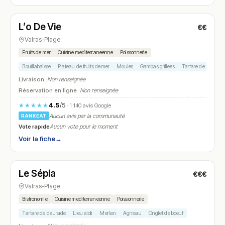
Ouvert
L’o De Vie
€€
N° 11
Valras-Plage
Fruits de mer
Cuisine mediterraneenne
Poissonnerie
Bouillabaisse
Plateau de fruits de mer
Moules
Gambas grillees
Tartare de thon
Livraison :
Non renseignée
Réservation en ligne :
Non renseignée
4.5
/5
★★★★★
· 1 140 avis Google
Aucun avis par la communauté
RANKEAT
Vote rapide
Aucun vote pour le moment
Voir la fiche
→
Fermé
Le Sépia
€€€
N° 12
Valras-Plage
Bistronomie
Cuisine mediterraneenne
Poissonnerie
Tartare de daurade
Lieu aioli
Merlan
Agneau
Onglet de boeuf