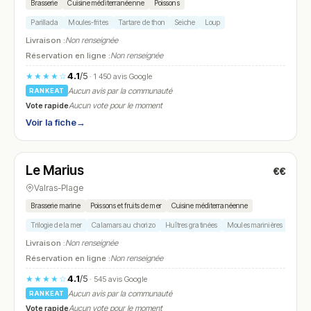
Brasserie
Cuisine méditerranéenne
Poissons
Parillada
Moules-frites
Tartare de thon
Seiche
Loup
Livraison :
Non renseignée
Réservation en ligne :
Non renseignée
4.1
/5
★★★★☆
· 1 450 avis Google
Aucun avis par la communauté
RANKEAT
Vote rapide
Aucun vote pour le moment
Voir la fiche
→
Fermé
Le Marius
€€
N° 27
Valras-Plage
Brasserie marine
Poissons et fruits de mer
Cuisine méditerranéenne
Trilogie de la mer
Calamars au chorizo
Huîtres gratinées
Moules marinières
Platea
Livraison :
Non renseignée
Réservation en ligne :
Non renseignée
4.1
/5
★★★★☆
· 545 avis Google
Aucun avis par la communauté
RANKEAT
Vote rapide
Aucun vote pour le moment