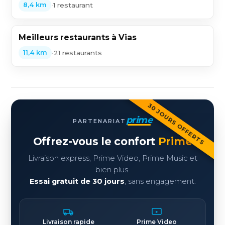
•
1 restaurant
8,4 km
Meilleurs restaurants à Vias
•
21 restaurants
11,4 km
30 JOURS OFFERTS
prime
PARTENARIAT
Offrez-vous le confort
Prime
Livraison express, Prime Video, Prime Music et
bien plus.
Essai gratuit de 30 jours
, sans engagement.
Livraison rapide
Prime Video