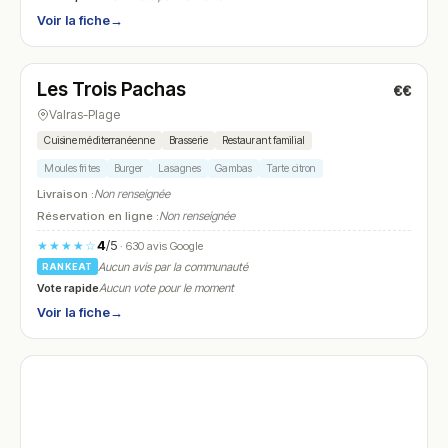
Voir la fiche
→
Ouvert
Les Trois Pachas
€€
N° 28
Valras-Plage
Cuisine méditerranéenne
Brasserie
Restaurant familial
Moules frites
Burger
Lasagnes
Gambas
Tarte citron
Livraison :
Non renseignée
Réservation en ligne :
Non renseignée
4
/5
★★★★☆
· 630 avis Google
Aucun avis par la communauté
RANKEAT
Vote rapide
Aucun vote pour le moment
Voir la fiche
→