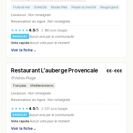
Fruits de mer
Entrecôte
Moules frites
Poisson du marché
Nougat glacé
Livraison :
Non renseignée
Réservation en ligne :
Non renseignée
4.5
/5
★★★★★
· 2 380 avis Google
Aucun avis par la communauté
RANKEAT
Vote rapide
Aucun vote pour le moment
Voir la fiche
→
Ouvert
(11:00 – 14:00, 17:00 – 21:30)
Restaurant L’auberge Provencale
€€-€€€
N° 10
Valras-Plage
Française
Méditerranéenne
Livraison :
Non renseignée
Réservation en ligne :
Non renseignée
4.5
/5
★★★★★
· 2 257 avis Google
Aucun avis par la communauté
RANKEAT
Vote rapide
Aucun vote pour le moment
Voir la fiche
→