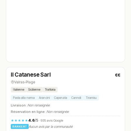
Fermé
Il Catanese Sarl
€€
N° 4
Valras-Plage
Italienne
Sicilienne
Trattoria
Pasta alla norma
Arancini
Caponata
Cannoli
Tiramisu
Livraison :
Non renseignée
Réservation en ligne :
Non renseignée
4.6
/5
★★★★★
· 935 avis Google
Aucun avis par la communauté
RANKEAT