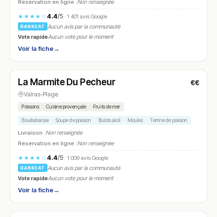
Réservation en ligne :
Non renseignée
4.4
/5
★★★★☆
· 1 401 avis Google
Aucun avis par la communauté
RANKEAT
Vote rapide
Aucun vote pour le moment
Voir la fiche
→
Fermé
La Marmite Du Pecheur
€€
N° 16
Valras-Plage
Poissons
Cuisine provençale
Fruits de mer
Bouillabaisse
Soupe de poisson
Bulots aïoli
Moules
Terrine de poisson
Livraison :
Non renseignée
Réservation en ligne :
Non renseignée
4.4
/5
★★★★☆
· 1 009 avis Google
Aucun avis par la communauté
RANKEAT
Vote rapide
Aucun vote pour le moment
Voir la fiche
→
Fermé