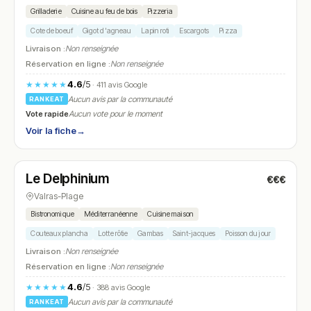
Grilladerie
Cuisine au feu de bois
Pizzeria
Cote de boeuf
Gigot d'agneau
Lapin roti
Escargots
Pizza
Livraison :
Non renseignée
Réservation en ligne :
Non renseignée
4.6
/5
★★★★★
· 411 avis Google
Aucun avis par la communauté
RANKEAT
Vote rapide
Aucun vote pour le moment
Voir la fiche
→
Fermé
Le Delphinium
€€€
N° 7
Valras-Plage
Bistronomique
Méditerranéenne
Cuisine maison
Couteaux plancha
Lotte rôtie
Gambas
Saint-jacques
Poisson du jour
Livraison :
Non renseignée
Réservation en ligne :
Non renseignée
4.6
/5
★★★★★
· 388 avis Google
Aucun avis par la communauté
RANKEAT