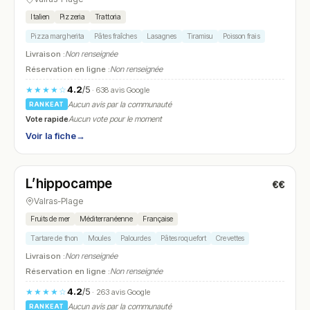
Italien
Pizzeria
Trattoria
Pizza margherita
Pâtes fraîches
Lasagnes
Tiramisu
Poisson frais
Livraison :
Non renseignée
Réservation en ligne :
Non renseignée
4.2
/5
★★★★☆
· 638 avis Google
Aucun avis par la communauté
RANKEAT
Vote rapide
Aucun vote pour le moment
Voir la fiche
→
Fermé
L’hippocampe
€€
N° 24
Valras-Plage
Fruits de mer
Méditerranéenne
Française
Tartare de thon
Moules
Palourdes
Pâtes roquefort
Crevettes
Livraison :
Non renseignée
Réservation en ligne :
Non renseignée
4.2
/5
★★★★☆
· 263 avis Google
Aucun avis par la communauté
RANKEAT