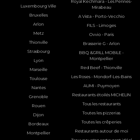
Royal Kechmara - Les Pennes-
Luxembourg Ville
Mirabeau
Bruxelles
A Vista - Porto-Vecchio
Arlon
FILS - Limoges
Metz
Ovvio - Paris
Thionville
Brasserie G - Arlon
Strasbourg
BBQ &GRILL MOBILE -
Montpellier
Lyon
Red Beef - Thionville
Marseille
Les Roses - Mondorf-Les-Bains
Toulouse
AUMI - Puymoyen
Nantes
Restaurants étoilés MICHELIN
Grenoble
Tous les restaurants
Rouen
Toutes les pizzerias
Dijon
Toutes les crêperies
Bordeaux
Restaurants autour de moi
Montpellier