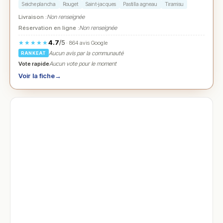
Seiche plancha
Rouget
Saint-jacques
Pastilla agneau
Tiramisu
Livraison :
Non renseignée
Réservation en ligne :
Non renseignée
4.7
/5
★★★★★
· 864 avis Google
Aucun avis par la communauté
RANKEAT
Vote rapide
Aucun vote pour le moment
Voir la fiche
→