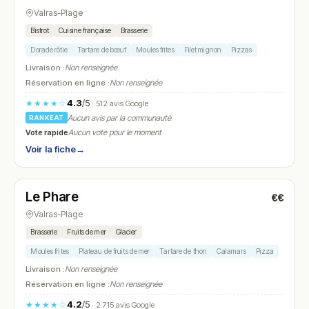
Valras-Plage
Bistrot
Cuisine française
Brasserie
Dorade rôtie
Tartare de bœuf
Moules frites
Filet mignon
Pizzas
Livraison :
Non renseignée
Réservation en ligne :
Non renseignée
4.3
/5
★★★★☆
· 512 avis Google
Aucun avis par la communauté
RANKEAT
Vote rapide
Aucun vote pour le moment
Voir la fiche
→
Ouvert
Le Phare
€€
N° 21
Valras-Plage
Brasserie
Fruits de mer
Glacier
Moules frites
Plateau de fruits de mer
Tartare de thon
Calamars
Pizza
Livraison :
Non renseignée
Réservation en ligne :
Non renseignée
4.2
/5
★★★★☆
· 2 715 avis Google