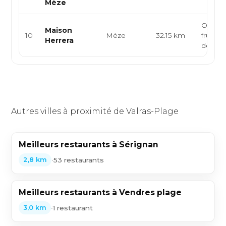
Mèze
Ostréic
Maison
10
Mèze
32.15 km
fruits 
Herrera
dégust
Autres villes à proximité de Valras-Plage
Meilleurs restaurants à Sérignan
•
53 restaurants
2,8 km
Meilleurs restaurants à Vendres plage
•
1 restaurant
3,0 km