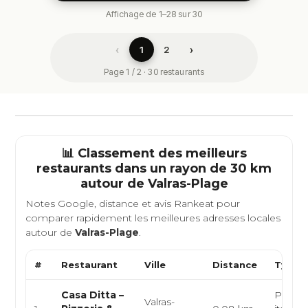
Affichage de 1–28 sur 30
‹
›
1
2
Page 1 / 2 · 30 restaurants
📊 Classement des meilleurs
restaurants dans un rayon de 30 km
autour de
Valras-Plage
Notes Google, distance et avis Rankeat pour
comparer rapidement les meilleures adresses locales
autour de
Valras-Plage
.
#
Restaurant
Ville
Distance
Type d
Casa Ditta –
Pizzeri
Valras-