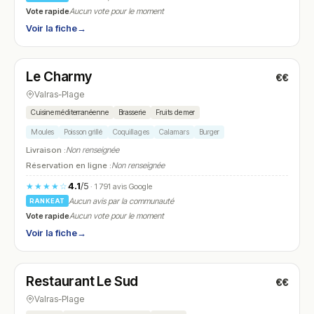
Vote rapide
Aucun vote pour le moment
Voir la fiche
→
Fermé
Le Charmy
€€
N° 25
Valras-Plage
Cuisine méditerranéenne
Brasserie
Fruits de mer
Moules
Poisson grillé
Coquillages
Calamars
Burger
Livraison :
Non renseignée
Réservation en ligne :
Non renseignée
4.1
/5
★★★★☆
· 1 791 avis Google
Aucun avis par la communauté
RANKEAT
Vote rapide
Aucun vote pour le moment
Voir la fiche
→
Fermé
Restaurant Le Sud
€€
N° 26
Valras-Plage