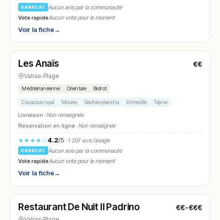
Aucun avis par la communauté
RANKEAT
Vote rapide
Aucun vote pour le moment
Voir la fiche
→
Fermé
Les Anaïs
€€
N° 22
Valras-Plage
Méditerranéenne
Orientale
Bistrot
Couscous royal
Moules
Seiches plancha
Entrecôte
Tajine
Livraison :
Non renseignée
Réservation en ligne :
Non renseignée
4.2
/5
★★★★☆
· 1 297 avis Google
Aucun avis par la communauté
RANKEAT
Vote rapide
Aucun vote pour le moment
Voir la fiche
→
Fermé
Restaurant De Nuit Il Padrino
€€-€€€
N° 23
Valras-Plage