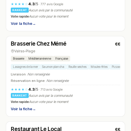
4.3
/5
★★★★☆
· 777 avis Google
Aucun avis par la communauté
RANKEAT
Vote rapide
Aucun vote pour le moment
Voir la fiche
→
Ouvert
Brasserie Chez Mémé
€€
N° 19
Valras-Plage
Brasserie
Méditerranéenne
Française
Lasagnes de la mer
Saumon plancha
Rouille seiches
Moules-frites
Pizzas
Livraison :
Non renseignée
Réservation en ligne :
Non renseignée
4.3
/5
★★★★☆
· 713 avis Google
Aucun avis par la communauté
RANKEAT
Vote rapide
Aucun vote pour le moment
Voir la fiche
→
Fermé
Restaurant Le Local
€€
N° 20