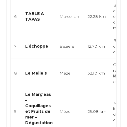
Bar à t
cuisine
TABLE A
6
Marseillan
22.28 km
espagn
TAPAS
cuisine
médite
Bistro
7
L’échoppe
Béziers
12.70 km
cuisine
cuisine
Café-bi
restaur
8
Le Melie’s
Mèze
32.10 km
légère,
cocktai
Le Març’eau
–
Mas os
Coquillages
fruits 
9
et Fruits de
Mèze
29.08 km
dégust
mer –
coquil
Dégustation