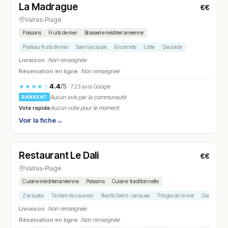
La Madrague
€€
N° 17
Valras-Plage
Poissons
Fruits de mer
Brasserie méditerranéenne
Plateau fruits de mer
Saint-jacques
Encornets
Lotte
Daurade
Livraison :
Non renseignée
Réservation en ligne :
Non renseignée
4.4
/5
★★★★☆
· 723 avis Google
Aucun avis par la communauté
RANKEAT
Vote rapide
Aucun vote pour le moment
Voir la fiche
→
Fermé
Restaurant Le Dali
€€
N° 18
Valras-Plage
Cuisine méditerranéenne
Poissons
Cuisine traditionnelle
Zarzuela
Tartare de saumon
Risotto Saint-Jacques
Trilogie de la mer
Gardiane d
Livraison :
Non renseignée
Réservation en ligne :
Non renseignée