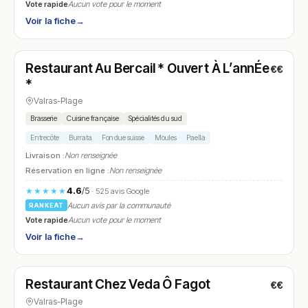
Vote rapide
Aucun vote pour le moment
Voir la fiche
→
Ouvert
Restaurant Au Bercail * Ouvert À L’annÉe
€€
N° 5
*
Valras-Plage
Brasserie
Cuisine française
Spécialités du sud
Entrecôte
Burrata
Fondue suisse
Moules
Paella
Livraison :
Non renseignée
Réservation en ligne :
Non renseignée
4.6
/5
★★★★★
· 525 avis Google
Aucun avis par la communauté
RANKEAT
Vote rapide
Aucun vote pour le moment
Voir la fiche
→
Ouvert
Restaurant Chez Veda Ô Fagot
€€
N° 6
Valras-Plage