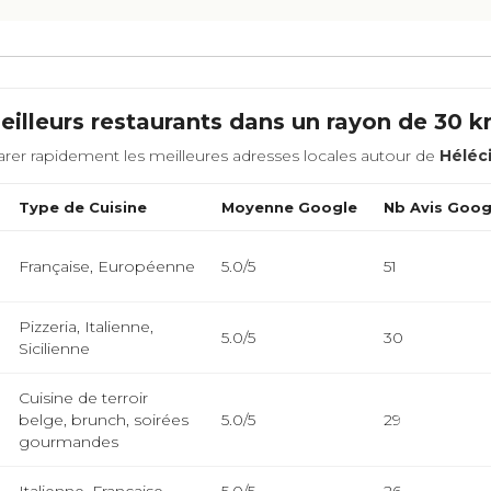
eilleurs restaurants dans un rayon de 30 
rer rapidement les meilleures adresses locales autour de
Héléc
Type de Cuisine
Moyenne Google
Nb Avis Goog
Française, Européenne
5.0/5
51
Pizzeria, Italienne,
5.0/5
30
Sicilienne
Cuisine de terroir
belge, brunch, soirées
5.0/5
29
gourmandes