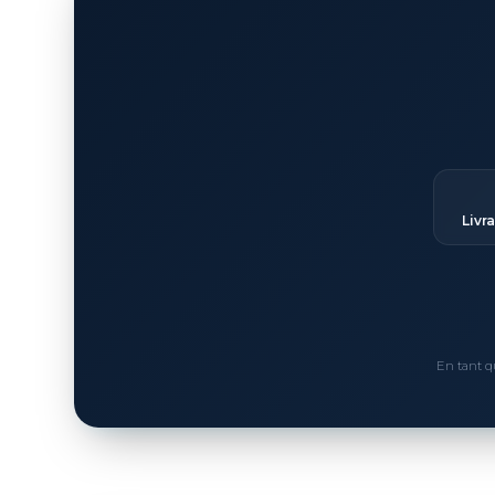
Livr
En tant q