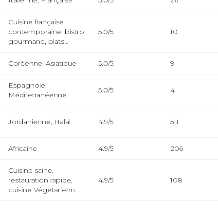
Italienne, Française
5.0/5
26
Cuisine française
contemporaine, bistro
5.0/5
10
gourmand, plats...
Coréenne, Asiatique
5.0/5
9
Espagnole,
5.0/5
4
Méditerranéenne
Jordanienne, Halal
4.9/5
511
Africaine
4.9/5
206
Cuisine saine,
restauration rapide,
4.9/5
108
cuisine Végétarienn...