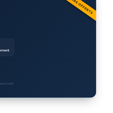
30 JOURS OFFERTS
ement
Aucun coût