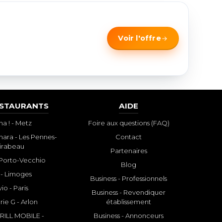
Voir l'offre
ESTAURANTS
AIDE
a ! - Metz
Foire aux questions (FAQ)
ara - Les Pennes-
Contact
irabeau
Partenaires
- Porto-Vecchio
Blog
 - Limoges
Business - Professionnels
io - Paris
Business - Revendiquer
rie G - Arlon
établissement
ILL MOBILE -
Business - Annonceurs