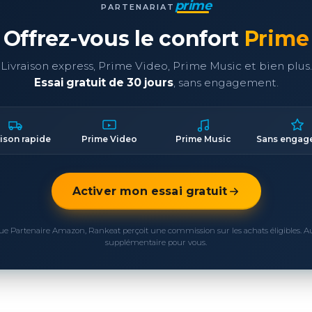
prime
PARTENARIAT
Offrez-vous le confort
Prime
Livraison express, Prime Video, Prime Music et bien plus.
Essai gratuit de 30 jours
, sans engagement.
aison rapide
Prime Video
Prime Music
Sans engag
Activer mon essai gratuit
ue Partenaire Amazon, Rankeat perçoit une commission sur les achats éligibles. 
supplémentaire pour vous.