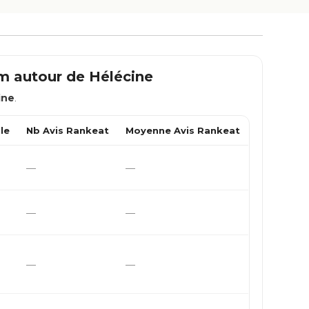
km autour de
Hélécine
ine
.
le
Nb Avis Rankeat
Moyenne Avis Rankeat
—
—
—
—
—
—