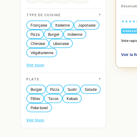
Réservati
˅
TYPE DE CUISINE
★★★★
Française
Italienne
Japonaise
RANKEA
Pizza
Burger
Indienne
Vote rapi
Chinoise
Libanaise
Végétarienne
Voir la f
Voir tous
›
˅
PLATS
Burger
Pizza
Sushi
Salade
Pâtes
Tacos
Kebab
Poke bowl
Voir tous
›