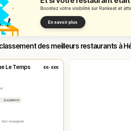
Et si votre restaurant était
Boostez votre visibilité sur Rankeat et att
En savoir plus
classement des meilleurs restaurants à H
t
(12:00 – 14:00, 18:00 – 00:00)
e Le Temps
€€-€€€
1
ne
Européenne
 :
Non renseignée