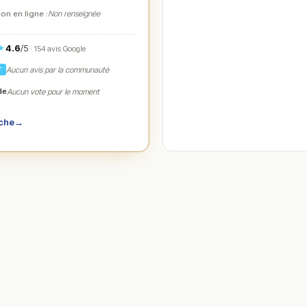
on en ligne :
Non renseignée
4.6
/5
★
· 154 avis Google
Aucun avis par la communauté
T
de
Aucun vote pour le moment
iche
→