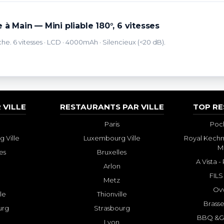
 à Main — Mini pliable 180°, 6 vitesses
che. 6 vitesses · LCD · 4000mAh · Silencieux (<20 dB).
 VILLE
RESTAURANTS PAR VILLE
TOP R
Paris
Poch
 Ville
Luxembourg Ville
Royal Kechm
M
es
Bruxelles
A Vista 
Arlon
FILS
Metz
Ovv
lle
Thionville
Brasse
urg
Strasbourg
BBQ &GR
Lyon