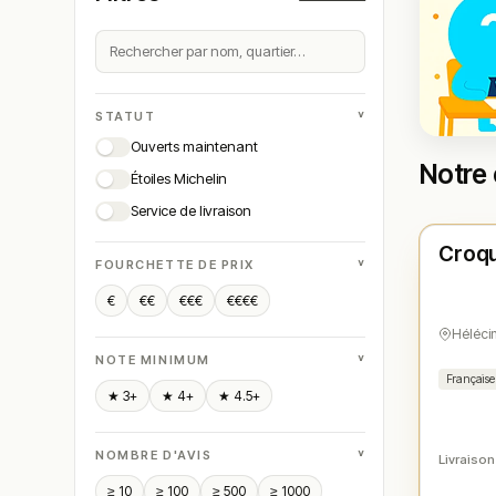
˅
STATUT
Ouverts maintenant
Notre 
Étoiles Michelin
Ouver
Service de livraison
Croqu
N° 
★
˅
FOURCHETTE DE PRIX
€
€€
€€€
€€€€
Héléci
˅
NOTE MINIMUM
Française
★ 3+
★ 4+
★ 4.5+
˅
NOMBRE D'AVIS
Livraison
≥ 10
≥ 100
≥ 500
≥ 1000