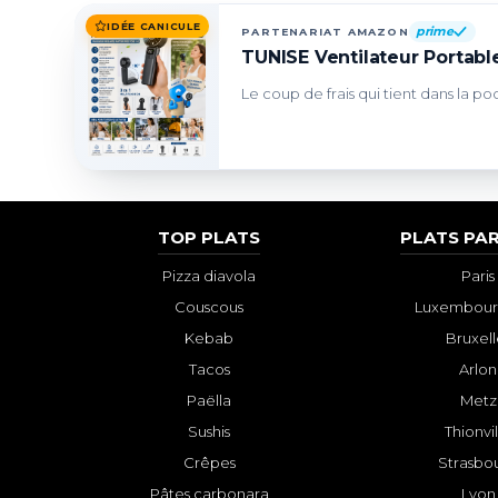
IDÉE CANICULE
prime
PARTENARIAT AMAZON
TUNISE Ventilateur Portable
Le coup de frais qui tient dans la po
TOP PLATS
PLATS PAR
Pizza diavola
Paris
Couscous
Luxembourg
Kebab
Bruxell
Tacos
Arlon
Paëlla
Metz
Sushis
Thionvi
Crêpes
Strasbo
Pâtes carbonara
Lyon