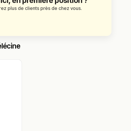
 ici, en première position ?
irez plus de clients près de chez vous.
élécine