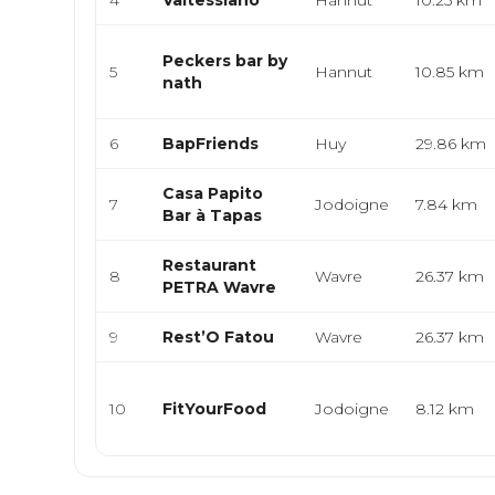
4
Valtessiano
Hannut
10.25 km
Peckers bar by
5
Hannut
10.85 km
nath
6
BapFriends
Huy
29.86 km
Casa Papito
7
Jodoigne
7.84 km
Bar à Tapas
Restaurant
8
Wavre
26.37 km
PETRA Wavre
9
Rest’O Fatou
Wavre
26.37 km
10
FitYourFood
Jodoigne
8.12 km