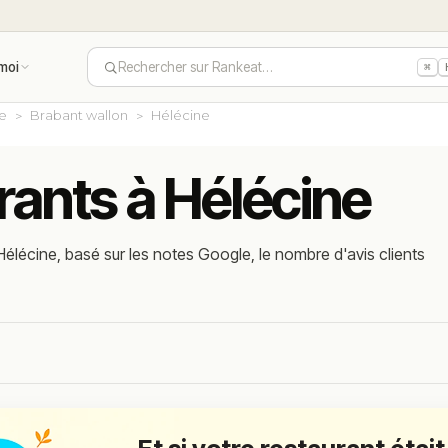
moi
Rechercher sur Rankeat…
⌘
ie
Brabant wallon
Hélécine
rants à Hélécine
élécine, basé sur les notes Google, le nombre d'avis clients