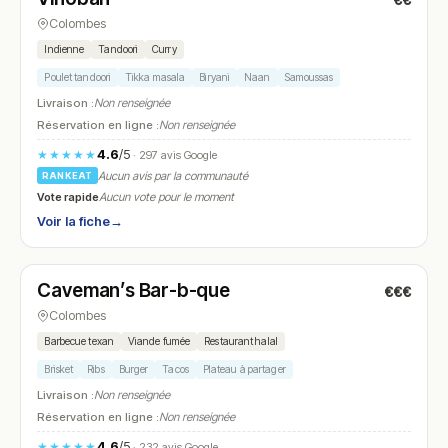
€€
N° 17
Colombes
Indienne
Tandoori
Curry
Poulet tandoori
Tikka masala
Biryani
Naan
Samoussas
Livraison :
Non renseignée
Réservation en ligne :
Non renseignée
4.6
/5
★★★★★
· 297 avis Google
Aucun avis par la communauté
RANKEAT
Vote rapide
Aucun vote pour le moment
Voir la fiche
→
Ouvert
(12:00 – 15:00, 19:00 – 23:00)
Caveman’s Bar-b-que
€€€
N° 18
Colombes
Barbecue texan
Viande fumée
Restaurant halal
Brisket
Ribs
Burger
Tacos
Plateau à partager
Livraison :
Non renseignée
Réservation en ligne :
Non renseignée
4.6
/5
★★★★★
· 232 avis Google