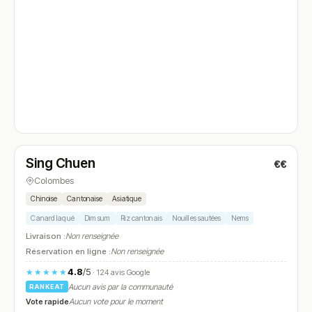
Ouvert
(12:00 – 14:30, 19:00 – 21:30)
Sing Chuen
€€
N° 4
Colombes
Chinoise
Cantonaise
Asiatique
Canard laqué
Dim sum
Riz cantonais
Nouilles sautées
Nems
Livraison :
Non renseignée
Réservation en ligne :
Non renseignée
4.8
/5
★★★★★
· 124 avis Google
Aucun avis par la communauté
RANKEAT
Vote rapide
Aucun vote pour le moment