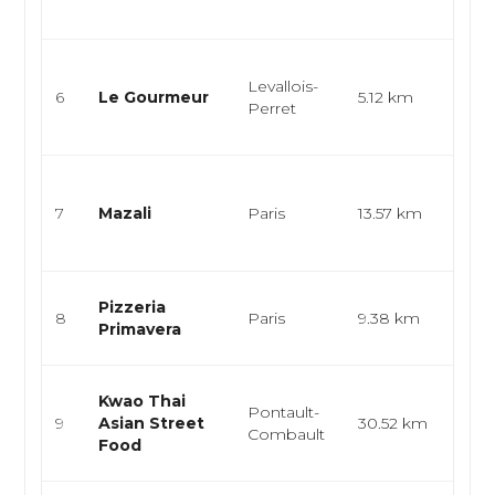
asiati
Cuisi
Levallois-
bistr
6
Le Gourmeur
5.12 km
Perret
Plan
apérit
Cuisi
bist
7
Mazali
Paris
13.57 km
mode
créat
Cuisi
Pizzeria
8
Paris
9.38 km
pizze
Primavera
pâte
Cuis
Kwao Thai
Pontault-
thaïl
9
Asian Street
30.52 km
Combault
stre
Food
asia