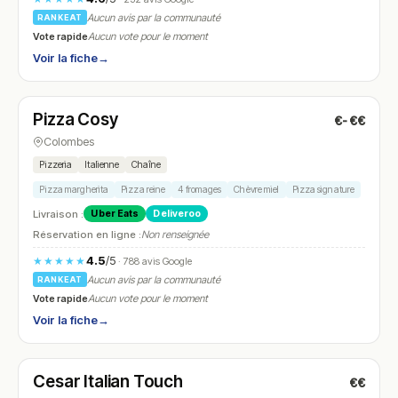
Aucun avis par la communauté
RANKEAT
Vote rapide
Aucun vote pour le moment
Voir la fiche
→
Ouvert
(11:30 – 14:15, 18:15 – 22:15)
Pizza Cosy
€-€€
N° 19
Colombes
Pizzeria
Italienne
Chaîne
Pizza margherita
Pizza reine
4 fromages
Chèvre miel
Pizza signature
Livraison :
Uber Eats
Deliveroo
Réservation en ligne :
Non renseignée
4.5
/5
★★★★★
· 788 avis Google
Aucun avis par la communauté
RANKEAT
Vote rapide
Aucun vote pour le moment
Voir la fiche
→
Ouvert
(11:00 – 14:30, 19:00 – 23:00)
Cesar Italian Touch
€€
N° 20