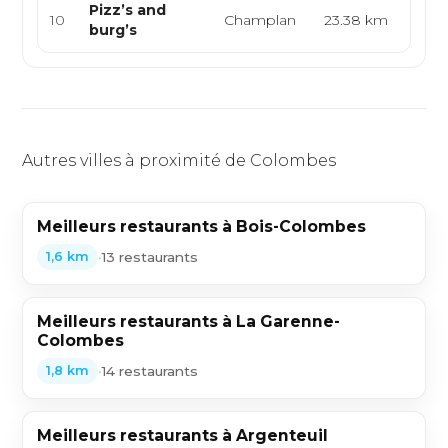
Pizz’s and
Pizze
10
Champlan
23.38 km
burg’s
halal
Autres villes à proximité de Colombes
Meilleurs restaurants à Bois-Colombes
•
13 restaurants
1,6 km
Meilleurs restaurants à La Garenne-
Colombes
•
14 restaurants
1,8 km
Meilleurs restaurants à Argenteuil