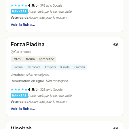
4.6
/5
★★★★★
· 378 avis Google
Aucun avis par la communauté
RANKEAT
Vote rapide
Aucun vote pour le moment
Voir la fiche
→
Ouvert
(10:00 – 22:00)
Forza Piadina
€€
N° 16
Colombes
Italien
Piadina
Epicerie fine
Piadina
Carbonara
Antipasti
Burrata
Tiramisu
Livraison :
Non renseignée
Réservation en ligne :
Non renseignée
4.6
/5
★★★★★
· 326 avis Google
Aucun avis par la communauté
RANKEAT
Vote rapide
Aucun vote pour le moment
Voir la fiche
→
Fermé
(12:00 – 14:00, 19:00 – 22:00)
Vinobah