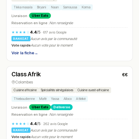
Tikka masala
Biryani
Naan
Samoussa
Korma
Livraison :
Uber Eats
Réservation en ligne :
Non renseignée
4.4
/5
★★★★☆
· 617 avis Google
Aucun avis par la communauté
RANKEAT
Vote rapide
Aucun vote pour le moment
Voir la fiche
→
Ouvert
(11:30 – 02:00)
Class Afrik
€€
N° 27
Colombes
Cuisine africaine
Spécialités sénégalaises
Cuisine ouest-africaine
Thieboudienne
Mafé
Yassa
Alloco
Attiéké
Livraison :
Uber Eats
Deliveroo
Réservation en ligne :
Non renseignée
4.4
/5
★★★★☆
· 262 avis Google
Aucun avis par la communauté
RANKEAT
Vote rapide
Aucun vote pour le moment