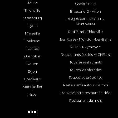
Metz
Ovvio - Paris
Thionville
Brasserie G - Arlon
Strasbourg
BBQ &GRILL MOBILE -
Montpellier
Lyon
Red Beef - Thionville
Marseille
Les Roses - Mondorf-Les-Bains
Toulouse
AUMI - Puymoyen
Nantes
Restaurants étoilés MICHELIN
Grenoble
Tous les restaurants
Rouen
Toutes les pizzerias
Dijon
Toutes les crêperies
Bordeaux
Restaurants autour de moi
Montpellier
Trouvez votre restaurant idéal
Nice
Restaurant du mois
AIDE