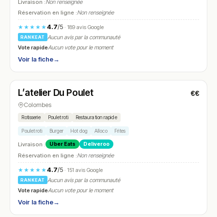
Livraison :
Non renseignée
Réservation en ligne :
Non renseignée
4.7
/5
★★★★★
· 189 avis Google
Aucun avis par la communauté
RANKEAT
Vote rapide
Aucun vote pour le moment
Voir la fiche
→
Ouvert
(11:30 – 23:00)
L’atelier Du Poulet
€€
N° 10
Colombes
Rotisserie
Poulet roti
Restauration rapide
Poulet roti
Burger
Hot dog
Alloco
Frites
Livraison :
Uber Eats
Deliveroo
Réservation en ligne :
Non renseignée
4.7
/5
★★★★★
· 151 avis Google
Aucun avis par la communauté
RANKEAT
Vote rapide
Aucun vote pour le moment
Voir la fiche
→
Fermé
(fermé aujourd'hui)