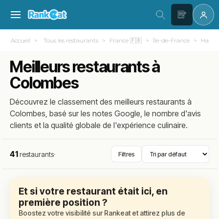
Accueil
Tous les restaurants
France 🇫🇷
Île-de-France
Hauts-
Meilleurs restaurants à
Colombes
Découvrez le classement des meilleurs restaurants à
Colombes, basé sur les notes Google, le nombre d'avis
clients et la qualité globale de l'expérience culinaire.
41
restaurants
·
Filtres
Et si votre restaurant était ici, en
première position ?
Boostez votre visibilité sur Rankeat et attirez plus de