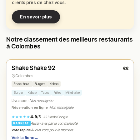
clients près de chez vous.
En savoir plus
Notre classement des meilleurs restaurants
à Colombes
Ouvert
(11:30 – 01:00)
Shake Shake 92
€€
N° 1
★
Colombes
Snack halal
Burgers
Kebab
Burger
Kebab
Tacos
Frites
Milkshake
Livraison :
Non renseignée
Réservation en ligne :
Non renseignée
4.9
/5
★★★★★
· 423 avis Google
Aucun avis par la communauté
RANKEAT
Vote rapide
Aucun vote pour le moment
Voir la fiche
→