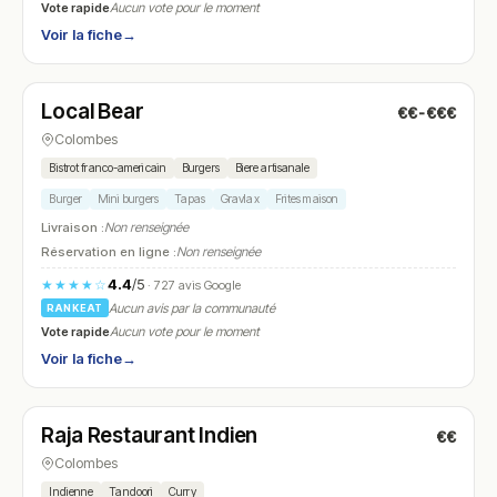
Vote rapide
Aucun vote pour le moment
Voir la fiche
→
Ouvert
(00:00 – 15:30, 17:00 – 23:00)
Local Bear
€€-€€€
N° 25
Colombes
Bistrot franco-americain
Burgers
Biere artisanale
Burger
Mini burgers
Tapas
Gravlax
Frites maison
Livraison :
Non renseignée
Réservation en ligne :
Non renseignée
4.4
/5
★★★★☆
· 727 avis Google
Aucun avis par la communauté
RANKEAT
Vote rapide
Aucun vote pour le moment
Voir la fiche
→
Ouvert
(12:00 – 14:30, 18:45 – 23:00)
Raja Restaurant Indien
€€
N° 26
Colombes
Indienne
Tandoori
Curry