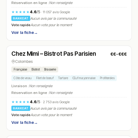
Réservation en ligne :
Non renseignée
4.6
/5
★★★★★
· 11 057 avis Google
Aucun avis par la communauté
RANKEAT
Vote rapide
Aucun vote pour le moment
Voir la fiche
→
Fermé
(12:00 – 14:00, 19:00 – 23:00)
Chez Mimi – Bistrot Pas Parisien
€€-€€€
N° 13
Colombes
Française
Bistrot
Brasserie
Côte de veau
Filet de bœuf
Tartare
Œuf mayonnaise
Profiteroles
Livraison :
Non renseignée
Réservation en ligne :
Non renseignée
4.6
/5
★★★★★
· 2 753 avis Google
Aucun avis par la communauté
RANKEAT
Vote rapide
Aucun vote pour le moment
Voir la fiche
→
Ouvert
(11:00 – 15:00, 18:30 – 23:00)