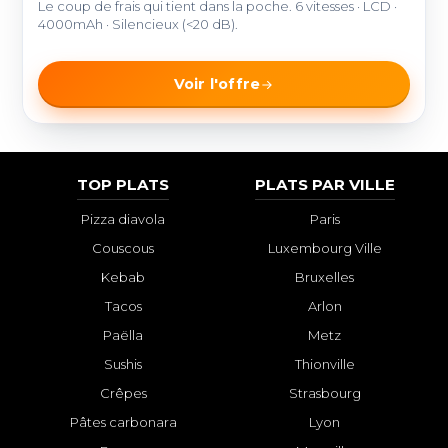
Le coup de frais qui tient dans la poche. 6 vitesses · LCD ·
4000mAh · Silencieux (<20 dB).
Voir l'offre
TOP PLATS
PLATS PAR VILLE
Pizza diavola
Paris
Couscous
Luxembourg Ville
Kebab
Bruxelles
Tacos
Arlon
Paëlla
Metz
Sushis
Thionville
Crêpes
Strasbourg
Pâtes carbonara
Lyon