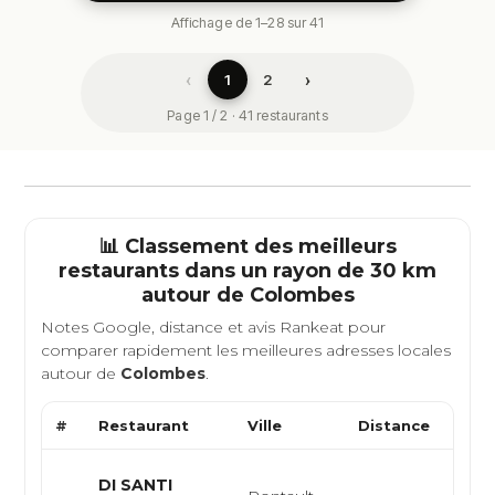
Affichage de 1–28 sur 41
‹
›
1
2
Page 1 / 2 · 41 restaurants
📊 Classement des meilleurs
restaurants dans un rayon de 30 km
autour de
Colombes
Notes Google, distance et avis Rankeat pour
comparer rapidement les meilleures adresses locales
autour de
Colombes
.
#
Restaurant
Ville
Distance
Type
Pizze
DI SANTI