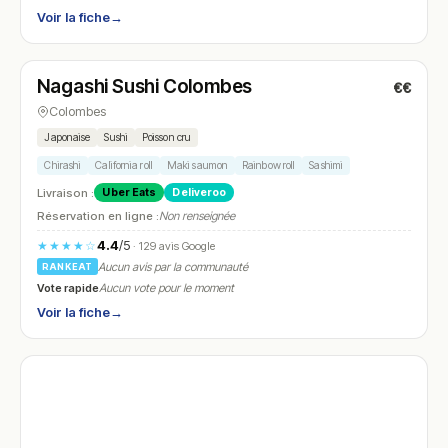
Voir la fiche
→
Fermé
(18:00 – 22:30)
Nagashi Sushi Colombes
€€
N° 28
Colombes
Japonaise
Sushi
Poisson cru
Chirashi
California roll
Maki saumon
Rainbow roll
Sashimi
Livraison :
Uber Eats
Deliveroo
Réservation en ligne :
Non renseignée
4.4
/5
★★★★☆
· 129 avis Google
Aucun avis par la communauté
RANKEAT
Vote rapide
Aucun vote pour le moment
Voir la fiche
→