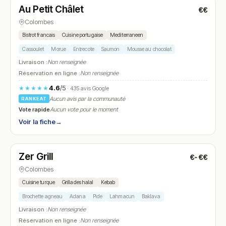
Au Petit Châlet
€€
N° 14
Colombes
Bistrot francais
Cuisine portugaise
Mediterraneen
Cassoulet
Morue
Entrecote
Saumon
Mousse au chocolat
Livraison :
Non renseignée
Réservation en ligne :
Non renseignée
4.6
/5
★★★★★
· 435 avis Google
Aucun avis par la communauté
RANKEAT
Vote rapide
Aucun vote pour le moment
Voir la fiche
→
Ouvert
(11:00 – 23:00)
Zer Grill
€-€€
N° 15
Colombes
Cuisine turque
Grillades halal
Kebab
Brochette agneau
Adana
Pide
Lahmacun
Baklava
Livraison :
Non renseignée
Réservation en ligne :
Non renseignée