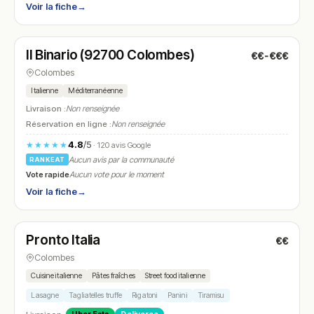
Voir la fiche
→
Ouvert
(11:30 – 14:30, 18:30 – 22:30)
Il Binario (92700 Colombes)
€€-€€€
N° 5
Colombes
Italienne
Méditerranéenne
Livraison :
Non renseignée
Réservation en ligne :
Non renseignée
4.8
/5
★★★★★
· 120 avis Google
Aucun avis par la communauté
RANKEAT
Vote rapide
Aucun vote pour le moment
Voir la fiche
→
Ouvert
(11:00 – 20:00)
Pronto Italia
€€
N° 6
Colombes
Cuisine italienne
Pâtes fraîches
Street food italienne
Lasagne
Tagliatelles truffe
Rigatoni
Panini
Tiramisu