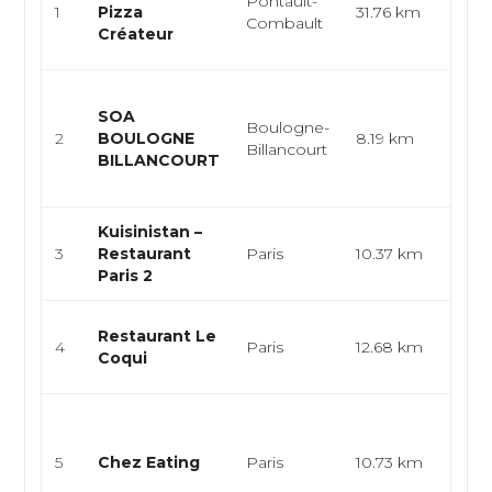
Pontault-
itali
1
Pizza
31.76 km
Combault
artis
Créateur
go...
Cuis
SOA
végé
Boulogne-
2
BOULOGNE
8.19 km
fast
Billancourt
BILLANCOURT
coff
restau
Kuisinistan –
Leva
3
Restaurant
Paris
10.37 km
Gril
Paris 2
Cuisi
Restaurant Le
4
Paris
12.68 km
mer, 
Coqui
mer, 
Cuis
végé
5
Chez Eating
Paris
10.73 km
cuisi
taïwa