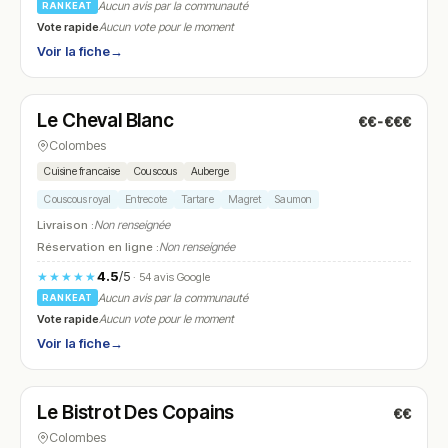
Aucun avis par la communauté
RANKEAT
Vote rapide
Aucun vote pour le moment
Voir la fiche
→
Fermé
Le Cheval Blanc
€€-€€€
N° 22
Colombes
Cuisine francaise
Couscous
Auberge
Couscous royal
Entrecote
Tartare
Magret
Saumon
Livraison :
Non renseignée
Réservation en ligne :
Non renseignée
4.5
/5
★★★★★
· 54 avis Google
Aucun avis par la communauté
RANKEAT
Vote rapide
Aucun vote pour le moment
Voir la fiche
→
Ouvert
(08:00 – 15:00)
Le Bistrot Des Copains
€€
N° 23
Colombes