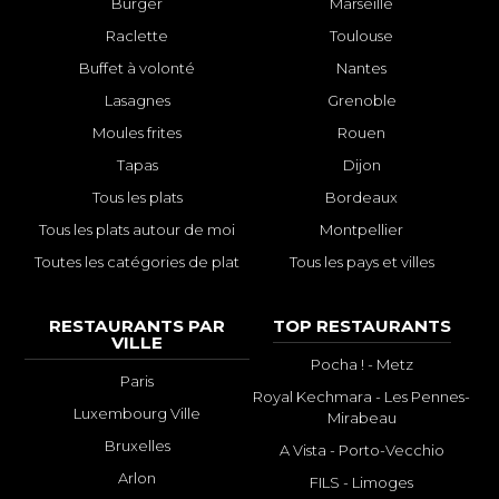
Burger
Marseille
Raclette
Toulouse
Buffet à volonté
Nantes
Lasagnes
Grenoble
Moules frites
Rouen
Tapas
Dijon
Tous les plats
Bordeaux
Tous les plats autour de moi
Montpellier
Toutes les catégories de plat
Tous les pays et villes
RESTAURANTS PAR
TOP RESTAURANTS
VILLE
Pocha ! - Metz
Paris
Royal Kechmara - Les Pennes-
Luxembourg Ville
Mirabeau
Bruxelles
A Vista - Porto-Vecchio
Arlon
FILS - Limoges