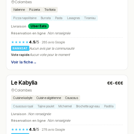
Colombes
Italienne
Pizzeria
Trattoria
Pizza napolitaine
Burrata
Pasta
Lasagnes
Tiramisu
Livraison :
Uber Eats
Réservation en ligne :
Non renseignée
4.5
/5
★★★★★
· 285 avis Google
Aucun avis par la communauté
RANKEAT
Vote rapide
Aucun vote pour le moment
Voir la fiche
→
Fermé
(11:45 – 14:00, 19:00 – 22:00)
Le Kabylia
€€-€€€
N° 21
Colombes
Cuisine kabyle
Cuisine algérienne
Couscous
Couscous royal
Tajine poulet
Mchermel
Brochette agneau
Pastilla
Livraison :
Non renseignée
Réservation en ligne :
Non renseignée
4.5
/5
★★★★★
· 278 avis Google