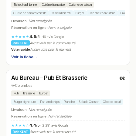
Bistrot traditionnel
Cuisine francaise
Cuisine de saison
Cuisse de canard confite
Camembert roti
Burger
Planche charcuterie
Tiramisu
Livraison :
Non renseignée
Réservation en ligne :
Non renseignée
4.5
/5
★★★★★
· 46 avis Google
Aucun avis par la communauté
RANKEAT
Vote rapide
Aucun vote pour le moment
Voir la fiche
→
Ouvert
(09:00 – 00:00)
Au Bureau – Pub Et Brasserie
€€
N° 24
Colombes
Pub
Brasserie
Burger
Burger signature
Fish and chips
Planche
Salade Caesar
Côte de bœuf
Livraison :
Non renseignée
Réservation en ligne :
Non renseignée
4.4
/5
★★★★☆
· 2 291 avis Google
Aucun avis par la communauté
RANKEAT