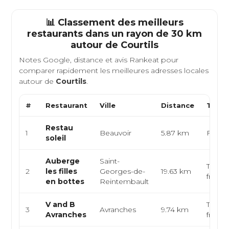
📊 Classement des meilleurs
restaurants dans un rayon de 30 km
autour de
Courtils
Notes Google, distance et avis Rankeat pour
comparer rapidement les meilleures adresses locales
autour de
Courtils
.
#
Restaurant
Ville
Distance
Type 
Restau
1
Beauvoir
5.87 km
Franç
soleil
Auberge
Saint-
Table 
2
les filles
Georges-de-
19.63 km
frança
en bottes
Reintembault
V and B
Table 
3
Avranches
9.74 km
Avranches
frança