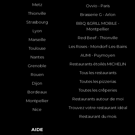
Metz
Ovvio - Paris
Thionville
Brasserie G - Arlon
Strasbourg
BBQ &GRILL MOBILE -
Montpellier
Lyon
Red Beef - Thionville
Marseille
Les Roses - Mondorf-Les-Bains
Toulouse
AUMI - Puymoyen
Nantes
Restaurants étoilés MICHELIN
Grenoble
Tous les restaurants
Rouen
Toutes les pizzerias
Dijon
Toutes les crêperies
Bordeaux
Restaurants autour de moi
Montpellier
Trouvez votre restaurant idéal
Nice
Restaurant du mois
AIDE