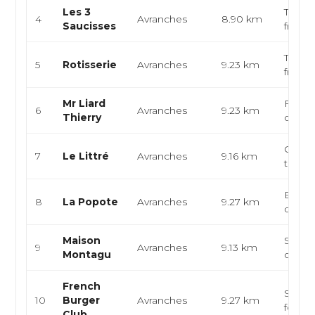
Les 3
Table 
4
Avranches
8.90 km
Saucisses
frança
Table 
5
Rotisserie
Avranches
9.23 km
frança
Mr Liard
Fast-f
6
Avranches
9.23 km
Thierry
cuisin
Cuisin
7
Le Littré
Avranches
9.16 km
thé, t
Bistrot
8
La Popote
Avranches
9.27 km
conviv
Maison
Sandwi
9
Avranches
9.13 km
Montagu
conviv
French
Spécia
10
Burger
Avranches
9.27 km
food, 
Club