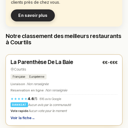
clients près de chez vous.
En savoir plus
Notre classement des meilleurs restaurants
à Courtils
Fermé
(12:00 – 14:00, 19:00 – 21:00)
La Parenthèse De La Baie
€€-€€€
N° 1
★
Courtils
Française
Européenne
Livraison :
Non renseignée
Réservation en ligne :
Non renseignée
4.6
/5
★★★★★
· 816 avis Google
Aucun avis par la communauté
RANKEAT
Vote rapide
Aucun vote pour le moment
Voir la fiche
→
Fermé
(12:00 – 14:00, 18:00 – 20:00)