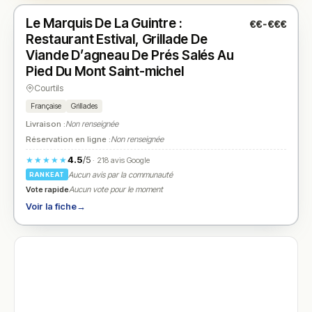
Le Marquis De La Guintre :
€€-€€€
N° 2
★
Restaurant Estival, Grillade De
Viande D’agneau De Prés Salés Au
Pied Du Mont Saint-michel
Courtils
Française
Grillades
Livraison :
Non renseignée
Réservation en ligne :
Non renseignée
4.5
/5
★★★★★
· 218 avis Google
Aucun avis par la communauté
RANKEAT
Vote rapide
Aucun vote pour le moment
Voir la fiche
→