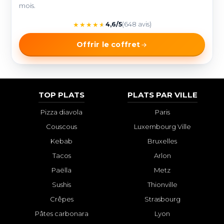
mois.
★
★
★
★
★
4,6/5
(648 avis)
Offrir le coffret
TOP PLATS
PLATS PAR VILLE
Pizza diavola
Paris
Couscous
Luxembourg Ville
Kebab
Bruxelles
Tacos
Arlon
Paëlla
Metz
Sushis
Thionville
Crêpes
Strasbourg
Pâtes carbonara
Lyon