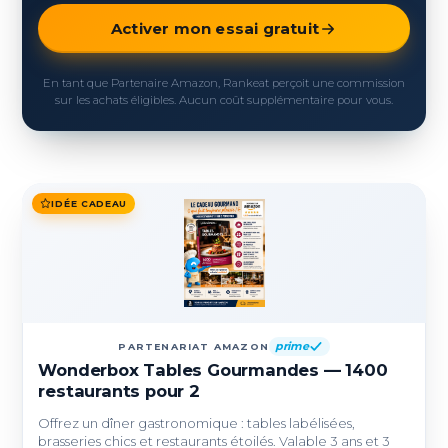
Activer mon essai gratuit
En tant que Partenaire Amazon, Rankeat perçoit une commission
sur les achats éligibles. Aucun coût supplémentaire pour vous.
IDÉE CADEAU
prime
PARTENARIAT AMAZON
Wonderbox Tables Gourmandes — 1400
restaurants pour 2
Offrez un dîner gastronomique : tables labélisées,
brasseries chics et restaurants étoilés. Valable 3 ans et 3