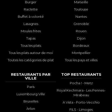
Burger
Marseille
Raclette
Toulouse
Buffet à volonté
Nantes
Lasagnes
Grenoble
Moules frites
Rouen
Tapas
Dijon
Tous les plats
Bordeaux
Tous les plats autour de moi
Montpellier
Toutes les catégories de plat
Tous les pays et villes
RESTAURANTS PAR
TOP RESTAURANTS
VILLE
Pocha ! - Metz
Paris
Royal Kechmara - Les Pennes-
Luxembourg Ville
Mirabeau
Bruxelles
A Vista - Porto-Vecchio
Arlon
FILS - Limoges