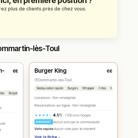
 ici, en première position ?
irez plus de clients près de chez vous.
Dommartin-lès-Toul
Ouvert
(11:00 – 23:00)
n-
Burger King
€€
€€
N° 3
★
Dommartin-lès-Toul
Restauration rapide
Burgers
Whopper
Frites
Nuggets
Milksha
ades
Burgers
BBQ
Ribs
Entrecôte
Salade composée
Brownie
Livraison :
Non renseignée
Réservation en ligne :
Non renseignée
e
4.1
/5
★★★★☆
· 1 050 avis Google
Aucun avis par la communauté
RANKEAT
auté
Vote rapide
Aucun vote pour le moment
t
Voir la fiche
→