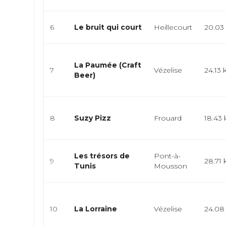
6
Le bruit qui court
Heillecourt
20.03
La Paumée (Craft
7
Vézelise
24.13
Beer)
8
Suzy Pizz
Frouard
18.43
Les trésors de
Pont-à-
9
28.71
Tunis
Mousson
10
La Lorraine
Vézelise
24.08