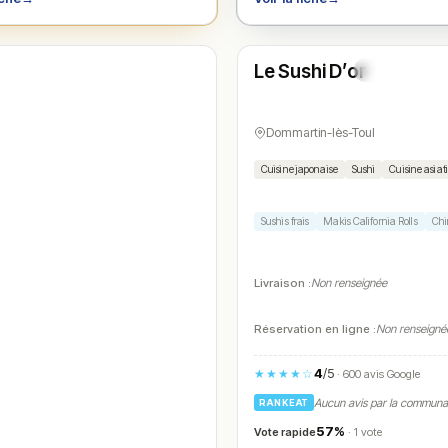
Ouvert
(12:00 – 14:00, 19:00 – 22:00)
Le Sushi D’or
N° 4
Dommartin-lès-Toul
Cuisine japonaise
Sushi
Cuisine asiat
Sushis frais
Makis California Rolls
Chi
Livraison :
Non renseignée
Réservation en ligne :
Non renseigné
4
/5
★★★★☆
· 600 avis Google
Aucun avis par la commun
RANKEAT
57%
Vote rapide
· 1 vote