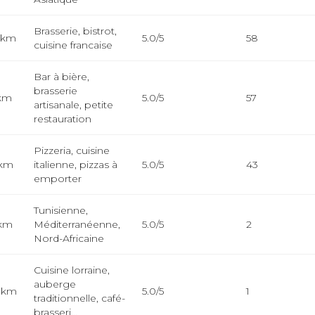
Brasserie, bistrot,
 km
5.0/5
58
cuisine francaise
Bar à bière,
brasserie
 km
5.0/5
57
artisanale, petite
restauration
Pizzeria, cuisine
 km
italienne, pizzas à
5.0/5
43
emporter
Tunisienne,
 km
Méditerranéenne,
5.0/5
2
Nord-Africaine
Cuisine lorraine,
auberge
 km
5.0/5
1
traditionnelle, café-
brasseri...