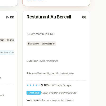
Ouvert
(12:00 – 14:00, 19:00 – 22:00)
Restaurant Au Bercail
€-€€
€€
N° 5
Dommartin-lès-Toul
ique
Cuisine chinoise
Buffet
Française
Européenne
rashi saumon
Brochette de crevettes roses
Parfait délectable
Livraison :
Non renseignée
Réservation en ligne :
Non renseignée
e
3.8
/5
★★★★☆
· 1 042 avis Google
Aucun avis par la communauté
RANKEAT
auté
Vote rapide
Aucun vote pour le moment