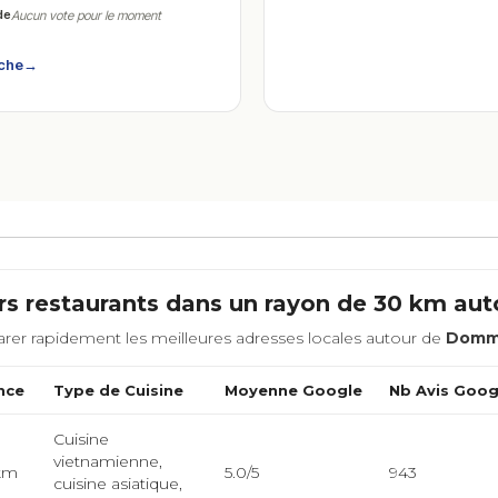
de
Aucun vote pour le moment
iche
→
rs restaurants dans un rayon de 30 km au
rer rapidement les meilleures adresses locales autour de
Domma
nce
Type de Cuisine
Moyenne Google
Nb Avis Goog
Cuisine
vietnamienne,
 km
5.0/5
943
cuisine asiatique,