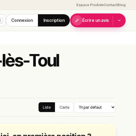
Espace Pro
Aide
Contact
Blog
Connexion
Inscription
Écrire un avis
K
-lès-Toul
Liste
Carte