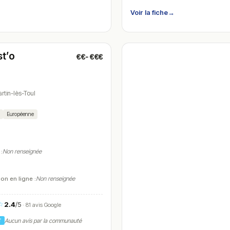
Voir la fiche
→
é
(09:30 – 18:00)
st’o
€€-€€€
tin-lès-Toul
Européenne
 :
Non renseignée
on en ligne :
Non renseignée
2.4
/5
☆
· 81 avis Google
Aucun avis par la communauté
T