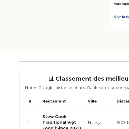
Vote rapi
Voir la f
📊 Classement des meilleu
Notes Google, distance et avis Rankeat pour compa
#
Restaurant
Ville
Dista
Stew Cook –
1
Traditional Việt
Nancy
19.39
Food (Since 2021)