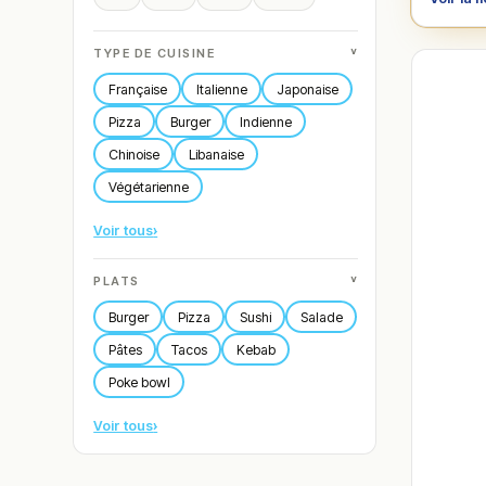
˅
TYPE DE CUISINE
Française
Italienne
Japonaise
Pizza
Burger
Indienne
Chinoise
Libanaise
Végétarienne
Voir tous
›
˅
PLATS
Burger
Pizza
Sushi
Salade
Pâtes
Tacos
Kebab
Poke bowl
Voir tous
›