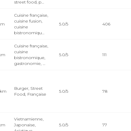
street food, p...
Cuisine française,
cuisine fusion,
 km
5.0/5
406
cuisine
bistronomiqu...
Cuisine française,
cuisine
 km
5.0/5
111
bistronomique,
gastronomie, ...
Burger, Street
 km
5.0/5
78
Food, Française
Vietnamienne,
 km
Japonaise,
5.0/5
77
Asiatique