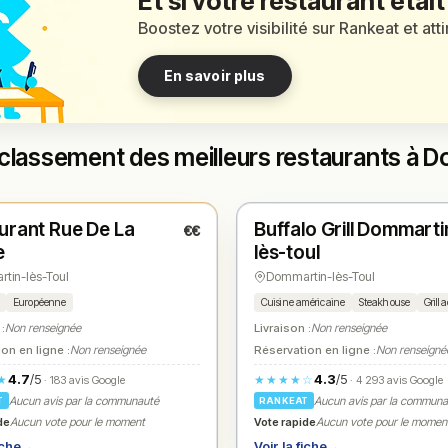
Et si votre restaurant était
Boostez votre visibilité sur Rankeat et att
En savoir plus
classement des meilleurs restaurants à 
é
Ouvert
(12:00 – 14:00)
(11:30 – 15:00, 18:00 – 22:00)
urant Rue De La
Buffalo Grill Dommarti
€€
1
N° 2
★
e
lès-toul
tin-lès-Toul
Dommartin-lès-Toul
Européenne
Cuisine américaine
Steakhouse
Grill
 :
Non renseignée
Livraison :
Non renseignée
on en ligne :
Non renseignée
Réservation en ligne :
Non renseigné
4.7
/5
4.3
/5
★
★★★★☆
· 183 avis Google
· 4 293 avis Google
Aucun avis par la communauté
Aucun avis par la commun
T
RANKEAT
de
Vote rapide
Aucun vote pour le moment
Aucun vote pour le momen
iche
→
Voir la fiche
→