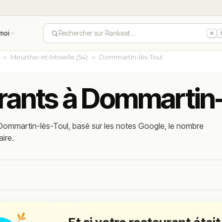
moi
Rechercher sur Rankeat…
⌘
Meurthe-et-Moselle (54)
Dommartin-lès-Toul
urants à Dommartin
 Dommartin-lès-Toul, basé sur les notes Google, le nombre
aire.