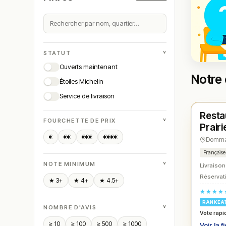
˅
STATUT
Ouverts maintenant
Notre 
Étoiles Michelin
Ferm
Service de livraison
Resta
N° 
★
˅
FOURCHETTE DE PRIX
Prairi
€
€€
€€€
€€€€
Dommar
Française
˅
NOTE MINIMUM
Livraison
Réservati
★ 3+
★ 4+
★ 4.5+
★★★★
RANKEA
˅
NOMBRE D'AVIS
Vote rapi
≥ 10
≥ 100
≥ 500
≥ 1000
Voir la f