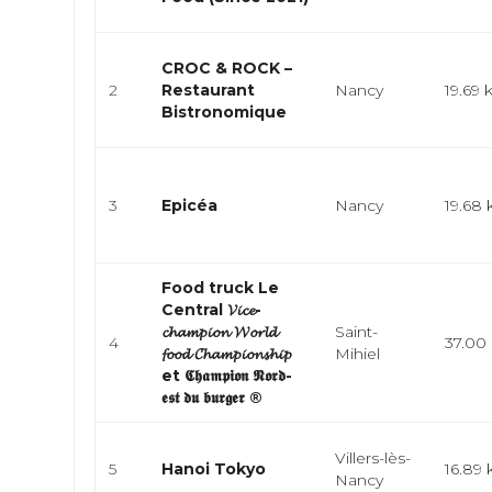
CROC & ROCK –
2
Restaurant
Nancy
19.69
Bistronomique
3
Epicéa
Nancy
19.68
Food truck Le
Central 𝓥𝓲𝓬𝓮-
𝓬𝓱𝓪𝓶𝓹𝓲𝓸𝓷 𝓦𝓸𝓻𝓵𝓭
Saint-
4
37.00
𝓯𝓸𝓸𝓭 𝓒𝓱𝓪𝓶𝓹𝓲𝓸𝓷𝓼𝓱𝓲𝓹
Mihiel
et 𝕮𝖍𝖆𝖒𝖕𝖎𝖔𝖓 𝕹𝖔𝖗𝖉-
𝖊𝖘𝖙 𝖉𝖚 𝖇𝖚𝖗𝖌𝖊𝖗 ®
Villers-lès-
5
Hanoi Tokyo
16.89
Nancy