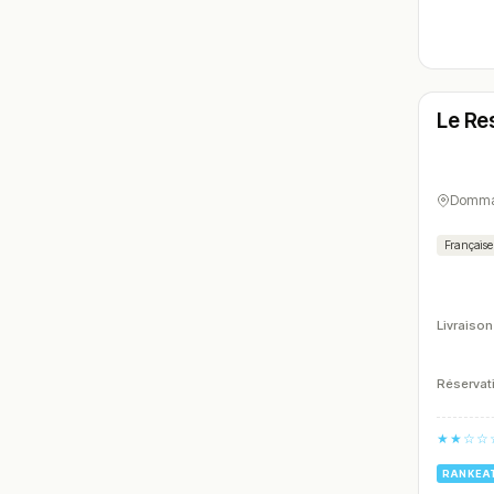
Ferm
Le Re
N° 6
Dommar
Française
Livraison
Réservati
★★☆☆
RANKEA