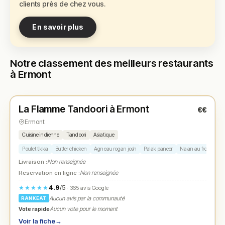
clients près de chez vous.
En savoir plus
Notre classement des meilleurs restaurants
à Ermont
Fermé
(11:30 – 15:00, 18:00 – 23:30)
La Flamme Tandoori à Ermont
€€
N° 1
★
Ermont
Cuisine indienne
Tandoori
Asiatique
Poulet tikka
Butter chicken
Agneau rogan josh
Palak paneer
Naan au fromage
Livraison :
Non renseignée
Réservation en ligne :
Non renseignée
4.9
/5
★★★★★
· 365 avis Google
Aucun avis par la communauté
RANKEAT
Vote rapide
Aucun vote pour le moment
Voir la fiche
→