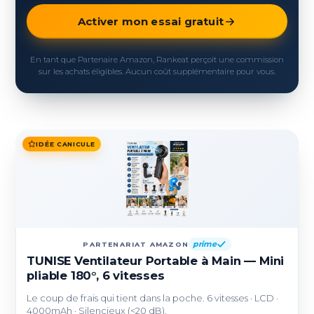
Activer mon essai gratuit
En tant que Partenaire Amazon, Rankeat perçoit une commission
sur les achats éligibles. Aucun coût supplémentaire pour vous.
IDÉE CANICULE
prime
PARTENARIAT AMAZON
TUNISE Ventilateur Portable à Main — Mini
pliable 180°, 6 vitesses
Le coup de frais qui tient dans la poche. 6 vitesses · LCD ·
4000mAh · Silencieux (<20 dB).