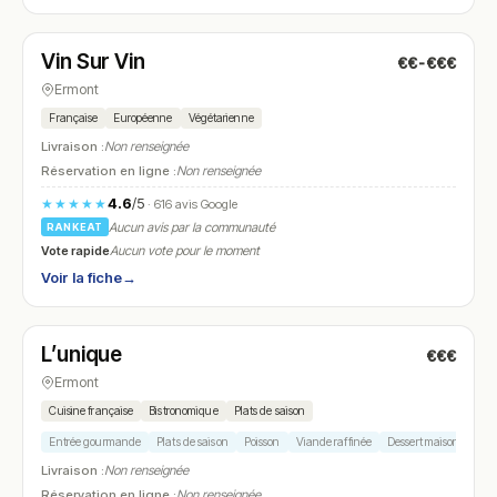
Fermé
(12:00 – 13:15, 20:00 – 21:00)
Vin Sur Vin
€€-€€€
N° 8
Ermont
Française
Européenne
Végétarienne
Livraison :
Non renseignée
Réservation en ligne :
Non renseignée
4.6
/5
★★★★★
· 616 avis Google
Aucun avis par la communauté
RANKEAT
Vote rapide
Aucun vote pour le moment
Voir la fiche
→
Fermé
(12:00 – 15:00, 19:00 – 23:00)
L’unique
€€€
N° 9
Ermont
Cuisine française
Bistronomique
Plats de saison
Entrée gourmande
Plats de saison
Poisson
Viande raffinée
Dessert maison
Livraison :
Non renseignée
Réservation en ligne :
Non renseignée