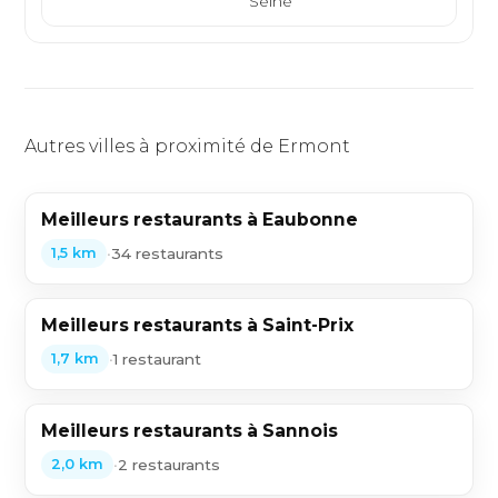
Seine
sand
Autres villes à proximité de Ermont
Meilleurs restaurants à Eaubonne
•
34 restaurants
1,5 km
Meilleurs restaurants à Saint-Prix
•
1 restaurant
1,7 km
Meilleurs restaurants à Sannois
•
2 restaurants
2,0 km