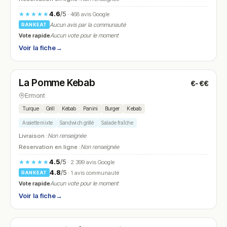
4.6
/5
★★★★★
· 468 avis Google
Aucun avis par la communauté
RANKEAT
Vote rapide
Aucun vote pour le moment
Voir la fiche
→
Ouvert
(11:00 – 22:00)
La Pomme Kebab
€-€€
N° 10
Ermont
Turque
Grill
Kebab
Panini
Burger
Kebab
Assiette mixte
Sandwich grillé
Salade fraîche
Livraison :
Non renseignée
Réservation en ligne :
Non renseignée
4.5
/5
★★★★★
· 2 399 avis Google
4.8
/5
· 1 avis communauté
RANKEAT
Vote rapide
Aucun vote pour le moment
Voir la fiche
→
Ouvert
(06:30 – 20:00)