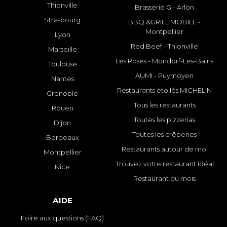
Thionville
Brasserie G - Arlon
Strasbourg
BBQ &GRILL MOBILE -
Montpellier
Lyon
Red Beef - Thionville
Marseille
Les Roses - Mondorf-Les-Bains
Toulouse
AUMI - Puymoyen
Nantes
Restaurants étoilés MICHELIN
Grenoble
Tous les restaurants
Rouen
Toutes les pizzerias
Dijon
Toutes les crêperies
Bordeaux
Restaurants autour de moi
Montpellier
Trouvez votre restaurant idéal
Nice
Restaurant du mois
AIDE
Foire aux questions (FAQ)