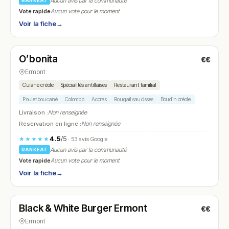
Aucun avis par la communauté
RANKEAT
Vote rapide
Aucun vote pour le moment
Voir la fiche
→
Ouvert
(11:00 – 22:00)
O’bonita
€€
N° 13
Ermont
Cuisine créole
Spécialités antillaises
Restaurant familial
Poulet boucané
Colombo
Accras
Rougail saucisses
Boudin créole
Livraison :
Non renseignée
Réservation en ligne :
Non renseignée
4.5
/5
★★★★★
· 53 avis Google
Aucun avis par la communauté
RANKEAT
Vote rapide
Aucun vote pour le moment
Voir la fiche
→
Ouvert
(11:00 – 00:00)
Black & White Burger Ermont
€€
N° 14
Ermont