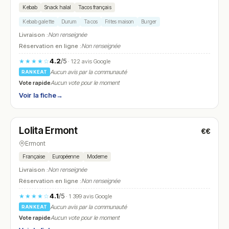
Kebab
Snack halal
Tacos français
Kebab galette
Durum
Tacos
Frites maison
Burger
Livraison :
Non renseignée
Réservation en ligne :
Non renseignée
4.2
/5
★★★★☆
· 122 avis Google
Aucun avis par la communauté
RANKEAT
Vote rapide
Aucun vote pour le moment
Voir la fiche
→
Ouvert
(11:30 – 01:00)
Lolita Ermont
€€
N° 20
Ermont
Française
Européenne
Moderne
Livraison :
Non renseignée
Réservation en ligne :
Non renseignée
4.1
/5
★★★★☆
· 1 399 avis Google
Aucun avis par la communauté
RANKEAT
Vote rapide
Aucun vote pour le moment