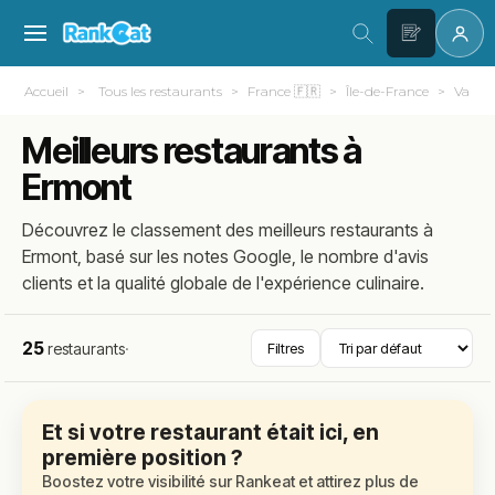
Accueil
Tous les restaurants
France 🇫🇷
Île-de-France
Val-d'
Meilleurs restaurants à
Ermont
Découvrez le classement des meilleurs restaurants à
Ermont, basé sur les notes Google, le nombre d'avis
clients et la qualité globale de l'expérience culinaire.
25
restaurants
·
Filtres
Et si votre restaurant était ici, en
première position ?
Boostez votre visibilité sur Rankeat et attirez plus de