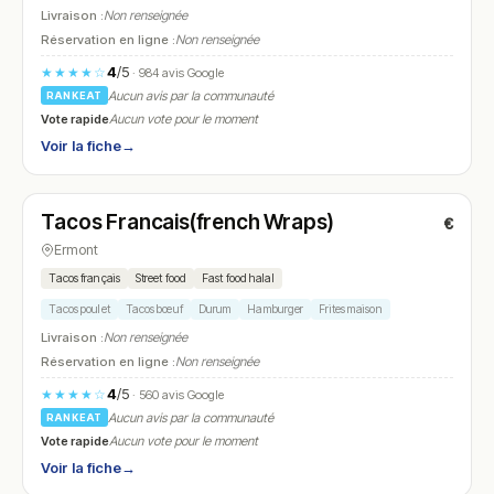
Livraison :
Non renseignée
Réservation en ligne :
Non renseignée
4
/5
★★★★☆
· 984 avis Google
Aucun avis par la communauté
RANKEAT
Vote rapide
Aucun vote pour le moment
Voir la fiche
→
Ouvert
(11:00 – 00:00)
Tacos Francais(french Wraps)
€
N° 23
Ermont
Tacos français
Street food
Fast food halal
Tacos poulet
Tacos bœuf
Durum
Hamburger
Frites maison
Livraison :
Non renseignée
Réservation en ligne :
Non renseignée
4
/5
★★★★☆
· 560 avis Google
Aucun avis par la communauté
RANKEAT
Vote rapide
Aucun vote pour le moment
Voir la fiche
→
Ouvert
(09:00 – 01:00)