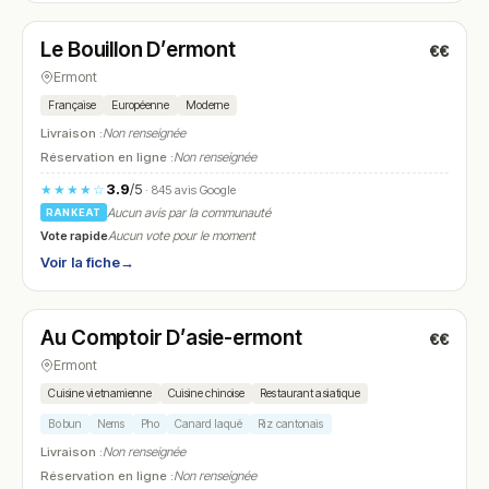
Le Bouillon D’ermont
€€
N° 24
Ermont
Française
Européenne
Moderne
Livraison :
Non renseignée
Réservation en ligne :
Non renseignée
3.9
/5
★★★★☆
· 845 avis Google
Aucun avis par la communauté
RANKEAT
Vote rapide
Aucun vote pour le moment
Voir la fiche
→
Fermé
(11:30 – 14:30, 18:00 – 22:30)
Au Comptoir D’asie-ermont
€€
N° 25
Ermont
Cuisine vietnamienne
Cuisine chinoise
Restaurant asiatique
Bo bun
Nems
Pho
Canard laqué
Riz cantonais
Livraison :
Non renseignée
Réservation en ligne :
Non renseignée