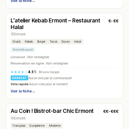
Voir la fiche
→
Ouvert
(11:30 – 22:30)
L’atelier Kebab Ermont – Restaurant
€-€€
N° 21
Halal
Ermont
Snack
Kebab
Burger
Tacos
Durum
Halal
Brochette poulet
Livraison :
Non renseignée
Réservation en ligne :
Non renseignée
4.1
/5
★★★★☆
· 89 avis Google
Aucun avis par la communauté
RANKEAT
Vote rapide
Aucun vote pour le moment
Voir la fiche
→
Ouvert
(10:00 – 23:45)
Au Coin ! Bistrot-bar Chic Ermont
€€-€€€
N° 22
Ermont
Française
Européenne
Moderne