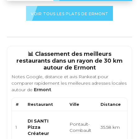
VOIR TOUS LES PLATS DE ERMONT
📊 Classement des meilleurs
restaurants dans un rayon de 30 km
autour de
Ermont
Notes Google, distance et avis Rankeat pour
comparer rapidement les meilleures adresses locales
autour de
Ermont
.
#
Restaurant
Ville
Distance
Type
Pizze
DI SANTI
Pontault-
itali
1
Pizza
35.58 km
Combault
artis
Créateur
go...