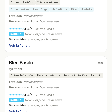
Burgers
Fast-food
Cuisine américaine
Burger classique
Smash Burger
Mexico Burger
Frites
Milkshake
Livraison :
Non renseignée
Réservation en ligne :
Non renseignée
4.4
/5
★★★★☆
· 904 avis Google
Aucun avis par la communauté
RANKEAT
Vote rapide
Aucun vote pour le moment
Voir la fiche
→
Fermé
(12:00 – 14:30, 19:00 – 22:00)
Bleu Basilic
€€
N° 15
Ermont
Cuisine thaïlandaise
Restaurant asiatique
Restauration familiale
Pad thaï
Curry
Livraison :
Non renseignée
Réservation en ligne :
Non renseignée
4.4
/5
★★★★☆
· 576 avis Google
Aucun avis par la communauté
RANKEAT
Vote rapide
Aucun vote pour le moment
Voir la fiche
→