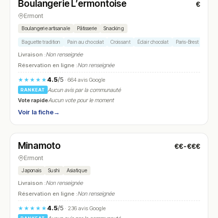
Boulangerie L’ermontoise
€
N° 11
Ermont
Boulangerie artisanale
Pâtisserie
Snacking
Baguette tradition
Pain au chocolat
Croissant
Éclair chocolat
Paris-Brest
Livraison :
Non renseignée
Réservation en ligne :
Non renseignée
4.5
/5
★★★★★
· 664 avis Google
Aucun avis par la communauté
RANKEAT
Vote rapide
Aucun vote pour le moment
Voir la fiche
→
Fermé
(12:00 – 14:00, 19:00 – 22:00)
Minamoto
€€-€€€
N° 12
Ermont
Japonais
Sushi
Asiatique
Livraison :
Non renseignée
Réservation en ligne :
Non renseignée
4.5
/5
★★★★★
· 236 avis Google