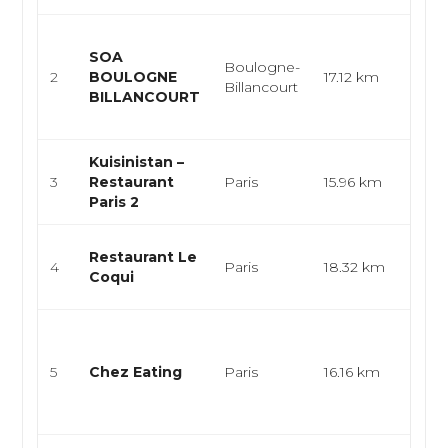
Cuis
SOA
végé
Boulogne-
2
BOULOGNE
17.12 km
fast
Billancourt
BILLANCOURT
coff
restau
Kuisinistan –
Leva
3
Restaurant
Paris
15.96 km
Gril
Paris 2
Cuisi
Restaurant Le
4
Paris
18.32 km
mer, 
Coqui
mer, 
Cuis
végé
5
Chez Eating
Paris
16.16 km
cuisi
taïwa
asiati