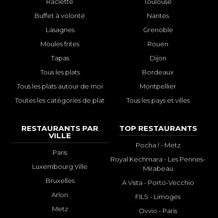
Raclette
Toulouse
Buffet à volonté
Nantes
Lasagnes
Grenoble
Moules frites
Rouen
Tapas
Dijon
Tous les plats
Bordeaux
Tous les plats autour de moi
Montpellier
Toutes les catégories de plat
Tous les pays et villes
RESTAURANTS PAR
TOP RESTAURANTS
VILLE
Pocha ! - Metz
Paris
Royal Kechmara - Les Pennes-
Luxembourg Ville
Mirabeau
Bruxelles
A Vista - Porto-Vecchio
Arlon
FILS - Limoges
Metz
Ovvio - Paris