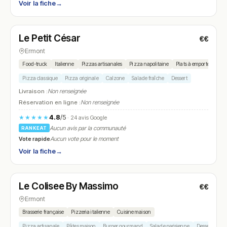
Voir la fiche
→
Fermé
(18:30 – 21:30)
Le Petit César
€€
N° 5
Ermont
Food-truck
Italienne
Pizzas artisanales
Pizza napolitaine
Plats à emporter
Pizza classique
Pizza originale
Calzone
Salade fraîche
Dessert
Livraison :
Non renseignée
Réservation en ligne :
Non renseignée
4.8
/5
★★★★★
· 24 avis Google
Aucun avis par la communauté
RANKEAT
Vote rapide
Aucun vote pour le moment
Voir la fiche
→
Ouvert
(07:00 – 22:30)
Le Colisee By Massimo
€€
N° 6
Ermont
Brasserie française
Pizzeria italienne
Cuisine maison
Pizza artisanale
Pâtes maison
Burger gourmand
Salade parisienne
Dessert mais