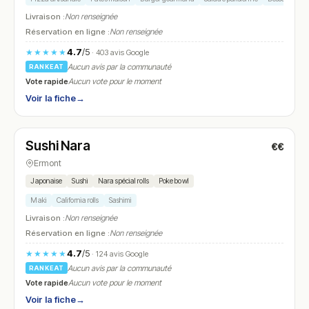
Livraison :
Non renseignée
Réservation en ligne :
Non renseignée
4.7
/5
★★★★★
· 403 avis Google
Aucun avis par la communauté
RANKEAT
Vote rapide
Aucun vote pour le moment
Voir la fiche
→
Fermé
(11:00 – 15:00, 18:00 – 23:00)
Sushi Nara
€€
N° 7
Ermont
Japonaise
Sushi
Nara spécial rolls
Poke bowl
Maki
California rolls
Sashimi
Livraison :
Non renseignée
Réservation en ligne :
Non renseignée
4.7
/5
★★★★★
· 124 avis Google
Aucun avis par la communauté
RANKEAT
Vote rapide
Aucun vote pour le moment
Voir la fiche
→