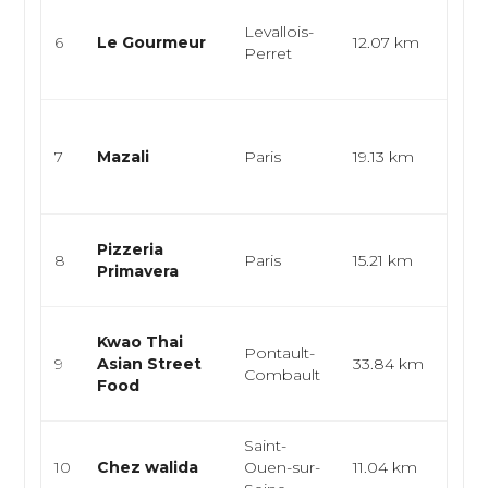
Cuisi
Levallois-
bistr
6
Le Gourmeur
12.07 km
Perret
Plan
apérit
Cuisi
bist
7
Mazali
Paris
19.13 km
mode
créat
Cuisi
Pizzeria
8
Paris
15.21 km
pizze
Primavera
pâte
Cuis
Kwao Thai
Pontault-
thaïl
9
Asian Street
33.84 km
Combault
stre
Food
asia
Saint-
Snack
10
Chez walida
Ouen-sur-
11.04 km
smas