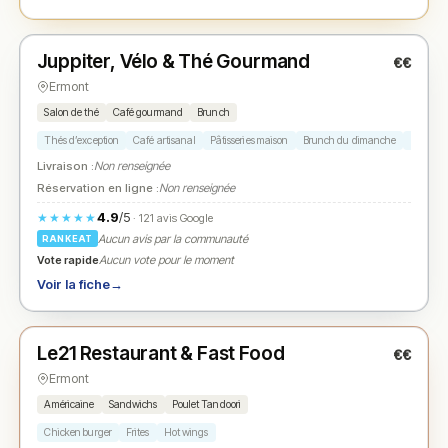
Ouvert
(10:00 – 19:30)
Juppiter, Vélo & Thé Gourmand
€€
N° 2
★
Ermont
Salon de thé
Café gourmand
Brunch
Thés d’exception
Café artisanal
Pâtisseries maison
Brunch du dimanche
Plats sa
Livraison :
Non renseignée
Réservation en ligne :
Non renseignée
4.9
/5
★★★★★
· 121 avis Google
Aucun avis par la communauté
RANKEAT
Vote rapide
Aucun vote pour le moment
Voir la fiche
→
Ouvert
(11:00 – 23:00)
Le21 Restaurant & Fast Food
€€
N° 3
★
Ermont
Américaine
Sandwichs
Poulet Tandoori
Chicken burger
Frites
Hot wings