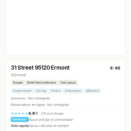
Fermé
(18:00 – 23:30)
31 Street 95120 Ermont
€-€€
N° 4
Ermont
Burgers
Street-food américaine
Fast-casual
Burger maison
Hot-dog
Poutine
Frites maison
Milkshake
Livraison :
Non renseignée
Réservation en ligne :
Non renseignée
4.8
/5
★★★★★
· 235 avis Google
Aucun avis par la communauté
RANKEAT
Vote rapide
Aucun vote pour le moment