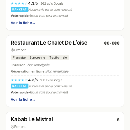
4.3
/5
★★★★☆
· 262 avis Google
Aucun avis par la communauté
RANKEAT
Vote rapide
Aucun vote pour le moment
Voir la fiche
→
Ouvert
(11:00 – 23:30)
Restaurant Le Chalet De L’oise
€€-€€€
N° 18
Ermont
Française
Européenne
Traditionnelle
Livraison :
Non renseignée
Réservation en ligne :
Non renseignée
4.3
/5
★★★★☆
· 106 avis Google
Aucun avis par la communauté
RANKEAT
Vote rapide
Aucun vote pour le moment
Voir la fiche
→
Ouvert
(11:00 – 23:00)
Kabab Le Mistral
€
N° 19
Ermont