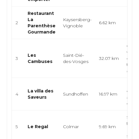
Restaurant
La
Kaysersberg-
Franç
2
6.62 km
Parenthèse
Vignoble
Euro
Gourmande
Cuisi
vosgi
Les
Saint-Dié-
3
32.07 km
cuisi
Cambuses
des-Vosges
tradit
auber
Bistr
La villa des
cuisi
4
Sundhoffen
16.97 km
Saveurs
alsac
cuisin
Snack
food,
5
Le Regal
Colmar
9.69 km
Burge
sandw