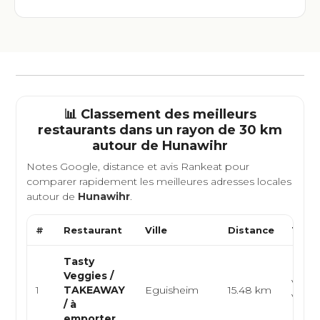
📊 Classement des meilleurs
restaurants dans un rayon de 30 km
autour de
Hunawihr
Notes Google, distance et avis Rankeat pour
comparer rapidement les meilleures adresses locales
autour de
Hunawihr
.
#
Restaurant
Ville
Distance
Type 
Tasty
Veggies /
Végét
1
TAKEAWAY
Eguisheim
15.48 km
Végét
/ à
emporter