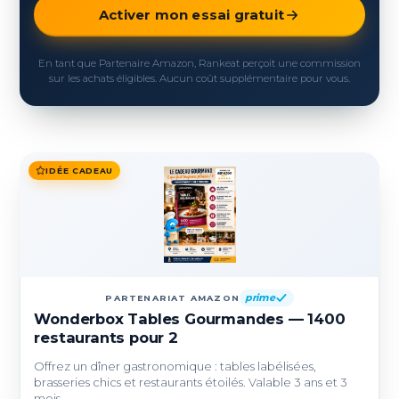
Activer mon essai gratuit
En tant que Partenaire Amazon, Rankeat perçoit une commission
sur les achats éligibles. Aucun coût supplémentaire pour vous.
IDÉE CADEAU
prime
PARTENARIAT AMAZON
Wonderbox Tables Gourmandes — 1400
restaurants pour 2
Offrez un dîner gastronomique : tables labélisées,
brasseries chics et restaurants étoilés. Valable 3 ans et 3
mois.