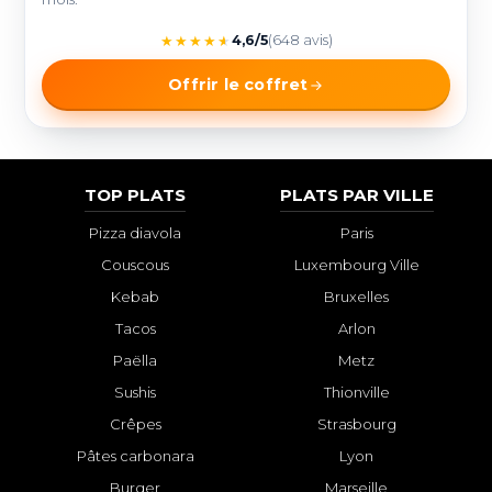
★
★
★
★
★
4,6/5
(648 avis)
Offrir le coffret
TOP PLATS
PLATS PAR VILLE
Pizza diavola
Paris
Couscous
Luxembourg Ville
Kebab
Bruxelles
Tacos
Arlon
Paëlla
Metz
Sushis
Thionville
Crêpes
Strasbourg
Pâtes carbonara
Lyon
Burger
Marseille