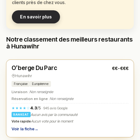
clients près de chez vous.
En savoir plus
Notre classement des meilleurs restaurants
à Hunawihr
Fermé
(12:00 – 14:30, 18:30 – 21:00)
O’berge Du Parc
€€-€€€
N° 1
★
Hunawihr
Française
Européenne
Livraison :
Non renseignée
Réservation en ligne :
Non renseignée
4.3
/5
★★★★☆
· 945 avis Google
Aucun avis par la communauté
RANKEAT
Vote rapide
Aucun vote pour le moment
Voir la fiche
→