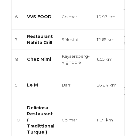
Turqu
6
VVS FOOD
Colmar
10.97 km
Kebab
Dur
Restaurant
Grill t
7
Sélestat
12.65 km
Nahita Grill
grilla
Kaysersberg-
Franç
8
Chez Mimi
6.55 km
Vignoble
Euro
Tacos
Burge
9
Le M
Barr
26.84 km
Salad
comp
Deliciosa
Restaurant
Turque
10
(
Colmar
11.71 km
Halal
Tradittional
Turque )