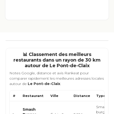
📊 Classement des meilleurs
restaurants dans un rayon de 30 km
autour de
Le Pont-de-Claix
Notes Google, distance et avis Rankeat pour
comparer rapidement les meilleures adresses locales
autour de
Le Pont-de-Claix
.
#
Restaurant
Ville
Distance
Type de 
Smash bu
Smash
burger, cu