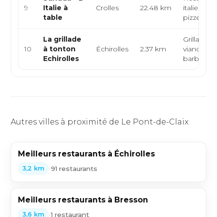
9
Italie à
Crolles
22.48 km
italien, tra
table
pizzeria
La grillade
Grillades,
10
à tonton
Échirolles
2.37 km
viandes,
Echirolles
barbecue
Autres villes à proximité de Le Pont-de-Claix
Meilleurs restaurants à Échirolles
•
91 restaurants
3,2 km
Meilleurs restaurants à Bresson
•
1 restaurant
3,6 km