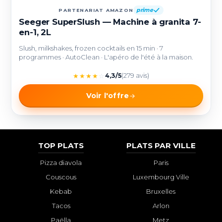
prime
PARTENARIAT AMAZON
Seeger SuperSlush — Machine à granita 7-
en-1, 2L
Slush, milkshakes, frozen cocktails en 15 min · 7
programmes · AutoClean · L'apéro de l'été à la maison.
★
★
★
★
☆
4,3/5
(279 avis)
Voir l'offre
TOP PLATS
PLATS PAR VILLE
Pizza diavola
Paris
Couscous
Luxembourg Ville
Kebab
Bruxelles
Tacos
Arlon
Paëlla
Metz