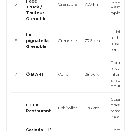
Food
food,
5
Grenoble
7.59 km
Truck /
Restaurat
Traiteur –
rapide
Grenoble
Cuisine it
La
authentiq
6
pignatella
Grenoble
7.76 km
focaccia, 
Grenoble
romaine,..
Bar-restau
restaurati
7
Ô B’ART
Voiron
28.36 km
informelle
snacking
gourm...
Cuisine fr
FT Le
brasserie,
8
Échirolles
1.76 km
Restaurant
restaurati
moderne, 
Saridda – L’
Restauran