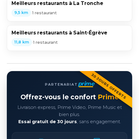
Meilleurs restaurants à La Tronche
•
1 restaurant
9,5 km
Meilleurs restaurants à Saint-Égrève
•
1 restaurant
11,8 km
30 JOURS OFFERTS
prime
PARTENARIAT
Offrez-vous le confort
Prime
Livraison express, Prime Video, Prime Music et
bien plus.
Essai gratuit de 30 jours
, sans engagement.