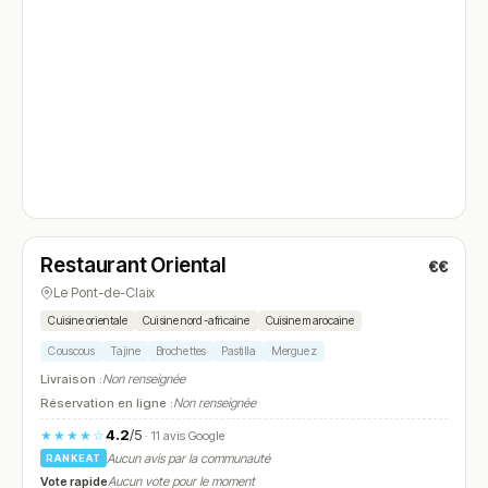
Ouvert
Restaurant Oriental
€€
N° 4
Le Pont-de-Claix
Cuisine orientale
Cuisine nord-africaine
Cuisine marocaine
Couscous
Tajine
Brochettes
Pastilla
Merguez
Livraison :
Non renseignée
Réservation en ligne :
Non renseignée
4.2
/5
★★★★☆
· 11 avis Google
Aucun avis par la communauté
RANKEAT
Vote rapide
Aucun vote pour le moment