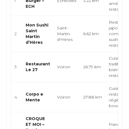
1
Burger –
Échirolles
3.22 km
américain
ECH
restauratio
Restauran
Mon Sushi
Saint-
japonais,
Saint
2
Martin-
6.62 km
comptoir
Martin
d'Hères
sushi,
d’Hères
restauratio
Cuisine fr
Restaurant
traditionne
3
Voiron
26.79 km
Le 27
bistrot,
restaurant 
Cuisine he
Corpo e
restaurati
4
Voiron
27.88 km
Mente
végétarie
bowl et s
CROQUE
ET MOI –
Française,