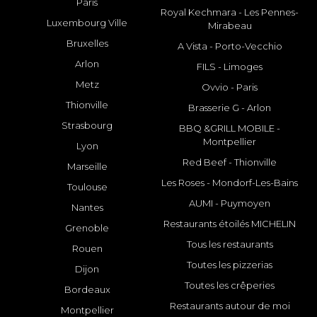
Paris
Royal Kechmara - Les Pennes-
Luxembourg Ville
Mirabeau
Bruxelles
A Vista - Porto-Vecchio
Arlon
FILS - Limoges
Metz
Ovvio - Paris
Thionville
Brasserie G - Arlon
Strasbourg
BBQ &GRILL MOBILE -
Montpellier
Lyon
Red Beef - Thionville
Marseille
Les Roses - Mondorf-Les-Bains
Toulouse
AUMI - Puymoyen
Nantes
Restaurants étoilés MICHELIN
Grenoble
Tous les restaurants
Rouen
Toutes les pizzerias
Dijon
Toutes les crêperies
Bordeaux
Restaurants autour de moi
Montpellier