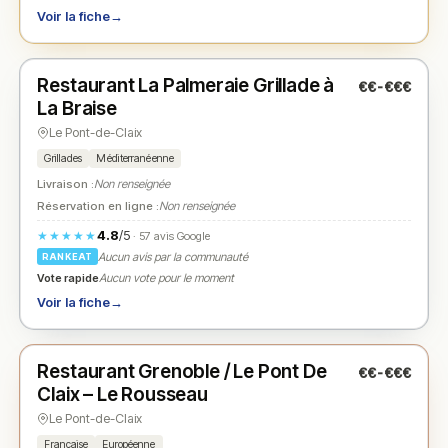
Voir la fiche
→
Fermé
(fermé aujourd'hui)
Restaurant La Palmeraie Grillade à
€€-€€€
N° 2
★
La Braise
Le Pont-de-Claix
Grillades
Méditerranéenne
Livraison :
Non renseignée
Réservation en ligne :
Non renseignée
4.8
/5
★★★★★
· 57 avis Google
Aucun avis par la communauté
RANKEAT
Vote rapide
Aucun vote pour le moment
Voir la fiche
→
Fermé
(12:00 – 14:00, 19:30 – 21:30)
Restaurant Grenoble / Le Pont De
€€-€€€
N° 3
★
Claix – Le Rousseau
Le Pont-de-Claix
Française
Européenne