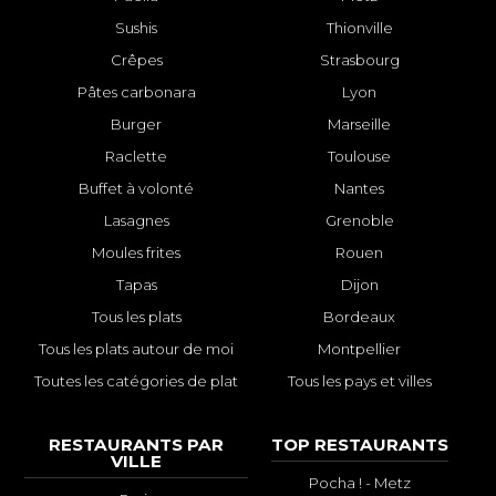
Sushis
Thionville
Crêpes
Strasbourg
Pâtes carbonara
Lyon
Burger
Marseille
Raclette
Toulouse
Buffet à volonté
Nantes
Lasagnes
Grenoble
Moules frites
Rouen
Tapas
Dijon
Tous les plats
Bordeaux
Tous les plats autour de moi
Montpellier
Toutes les catégories de plat
Tous les pays et villes
RESTAURANTS PAR
TOP RESTAURANTS
VILLE
Pocha ! - Metz