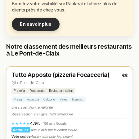
Boostez votre visibilité sur Rankeat et attirez plus de
clients près de chez vous.
En savoir plus
Notre classement des meilleurs restaurants
à Le Pont-de-Claix
Fermé
Tutto Apposto (pizzeria Focacceria)
€€
N° 1
★
Le Pont-de-Claix
Pizzeria
Focacceria
Restaurant italien
Pizza
Focaccia
Calzone
Pâtes
Tiramisu
Livraison :
Non renseignée
Réservation en ligne :
Non renseignée
4.9
/5
★★★★★
· 186 avis Google
Aucun avis par la communauté
RANKEAT
Vote rapide
Aucun vote pour le moment