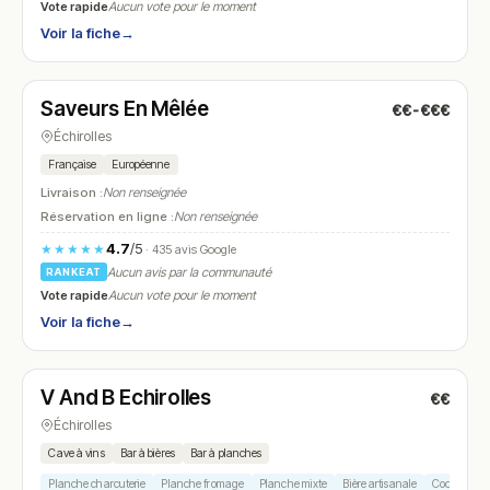
Vote rapide
Aucun vote pour le moment
Voir la fiche
→
Fermé
(fermé aujourd'hui)
Saveurs En Mêlée
€€-€€€
N° 21
Échirolles
Française
Européenne
Livraison :
Non renseignée
Réservation en ligne :
Non renseignée
4.7
/5
★★★★★
· 435 avis Google
Aucun avis par la communauté
RANKEAT
Vote rapide
Aucun vote pour le moment
Voir la fiche
→
Fermé
V And B Echirolles
€€
N° 22
Échirolles
Cave à vins
Bar à bières
Bar à planches
Planche charcuterie
Planche fromage
Planche mixte
Bière artisanale
Cocktail