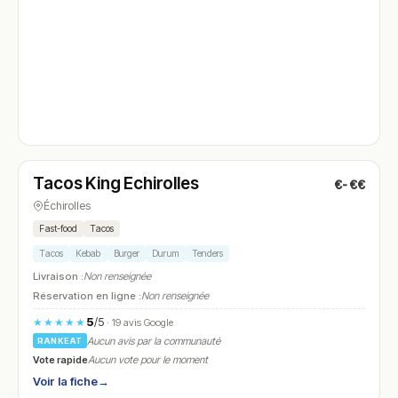
Ouvert
Tacos King Echirolles
€-€€
N° 4
Échirolles
Fast-food
Tacos
Tacos
Kebab
Burger
Durum
Tenders
Livraison :
Non renseignée
Réservation en ligne :
Non renseignée
5
/5
★★★★★
· 19 avis Google
Aucun avis par la communauté
RANKEAT
Vote rapide
Aucun vote pour le moment
Voir la fiche
→