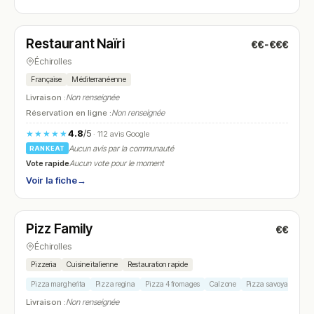
Fermé
(fermé aujourd'hui)
Restaurant Naïri
€€-€€€
N° 13
Échirolles
Française
Méditerranéenne
Livraison :
Non renseignée
Réservation en ligne :
Non renseignée
4.8
/5
★★★★★
· 112 avis Google
Aucun avis par la communauté
RANKEAT
Vote rapide
Aucun vote pour le moment
Voir la fiche
→
Fermé
Pizz Family
€€
N° 14
Échirolles
Pizzeria
Cuisine italienne
Restauration rapide
Pizza margherita
Pizza regina
Pizza 4 fromages
Calzone
Pizza savoyarde
Livraison :
Non renseignée