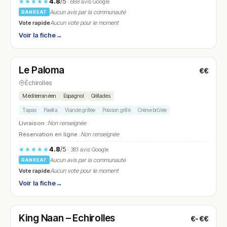
4.8
/5
★★★★★
· 669 avis Google
Aucun avis par la communauté
RANKEAT
Vote rapide
Aucun vote pour le moment
Voir la fiche
→
Ouvert
Le Paloma
€€
N° 10
Échirolles
Méditerranéen
Espagnol
Grillades
Tapas
Paella
Viande grillée
Poisson grillé
Crème brûlée
Livraison :
Non renseignée
Réservation en ligne :
Non renseignée
4.8
/5
★★★★★
· 381 avis Google
Aucun avis par la communauté
RANKEAT
Vote rapide
Aucun vote pour le moment
Voir la fiche
→
Fermé
(12:00 – 00:00)
King Naan – Echirolles
€-€€
N° 11