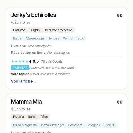
Fermé
Jerky’s Echirolles
€€
N° 5
Échirolles
Fast food
Burgers
Street food américaine
Burger
Cheeseburger
Tenders
Wings
Tacos
Livraison :
Non renseignée
Réservation en ligne :
Non renseignée
4.9
/5
★★★★★
· 76 avis Google
Aucun avis par la communauté
RANKEAT
Vote rapide
Aucun vote pour le moment
Voir la fiche
→
Fermé
(fermé aujourd'hui)
Mamma Mia
€€
N° 6
Échirolles
Pizzeria
Italien
Pâtes
Pizza Margherita
Pizza 4 fromages
Carbonara
Lasagnes
Tiramisu
Livraison :
Non renseignée