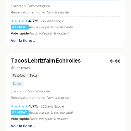
Livraison :
Non renseignée
Réservation en ligne :
Non renseignée
4.7
/5
★★★★★
· 242 avis Google
Aucun avis par la communauté
RANKEAT
Vote rapide
Aucun vote pour le moment
Voir la fiche
→
Ouvert
(10:00 – 00:00)
Tacos Lebrizfaim Echirolles
€-€€
N° 23
Échirolles
Fast-food
Tacos
Burger
Livraison :
Non renseignée
Réservation en ligne :
Non renseignée
4.7
/5
★★★★★
· 223 avis Google
Aucun avis par la communauté
RANKEAT
Vote rapide
Aucun vote pour le moment
Voir la fiche
→