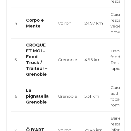
restaurant 
Cuisine he
Corpo e
restaurati
4
Voiron
24.97 km
Mente
végétarie
bowl et s
CROQUE
ET MOI –
Française,
Food
food,
5
Grenoble
4.96 km
Truck /
Restaurat
Traiteur –
rapide
Grenoble
Cuisine it
La
authentiq
6
pignatella
Grenoble
5.31 km
focaccia, 
Grenoble
romaine,..
Bar-restau
restaurati
7
Ô B’ART
Voiron
25.46 km
informelle