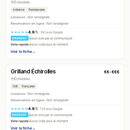
Échirolles
Indienne
Pakistanaise
Livraison :
Non renseignée
Réservation en ligne :
Non renseignée
4.8
/5
★★★★★
· 343 avis Google
Aucun avis par la communauté
RANKEAT
Vote rapide
Aucun vote pour le moment
Voir la fiche
→
Fermé
(18:30 – 23:00)
Grilland Échirolles
€€-€€€
N° 12
Échirolles
Grill
Française
Livraison :
Non renseignée
Réservation en ligne :
Non renseignée
4.8
/5
★★★★★
· 125 avis Google
Aucun avis par la communauté
RANKEAT
Vote rapide
Aucun vote pour le moment
Voir la fiche
→