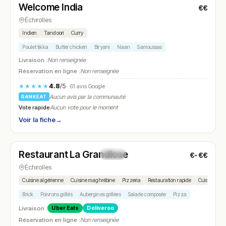
Welcome India
€€
N° 16
Échirolles
Indien
Tandoori
Curry
Poulet tikka
Butter chicken
Biryani
Naan
Samoussas
Livraison :
Non renseignée
Réservation en ligne :
Non renseignée
4.8
/5
★★★★★
· 61 avis Google
Aucun avis par la communauté
RANKEAT
Vote rapide
Aucun vote pour le moment
Voir la fiche
→
Fermé
(fermé aujourd'hui)
Restaurant La Grandiose
€-€€
N° 17
Échirolles
Cuisine algérienne
Cuisine maghrébine
Pizzeria
Restauration rapide
Cuisine méd
Brick
Poivrons grillés
Aubergines grillées
Salade composée
Pizza
Livraison :
Uber Eats
Deliveroo
Réservation en ligne :
Non renseignée