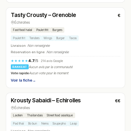
Fermé
Tasty Crousty – Grenoble
€
N° 24
Échirolles
Fast food halal
Poulet frit
Burgers
Poulet frit
Tenders
Wings
Burger
Tacos
Livraison :
Non renseignée
Réservation en ligne :
Non renseignée
4.7
/5
★★★★★
· 214 avis Google
Aucun avis par la communauté
RANKEAT
Vote rapide
Aucun vote pour le moment
Voir la fiche
→
Ouvert
Krousty Sabaidi – Echirolles
€€
N° 25
Échirolles
Laotien
Thaïlandais
Street food asiatique
Pad thaï
Bo bun
Nems
Soupe pho
Laap