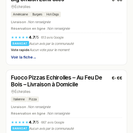
Échirolles
Américaine
Burgers
Hot‑Dogs
Livraison :
Non renseignée
Réservation en ligne :
Non renseignée
4.7
/5
★★★★★
· 813 avis Google
Aucun avis par la communauté
RANKEAT
Vote rapide
Aucun vote pour le moment
Voir la fiche
→
Ouvert
(10:00 – 15:00, 17:00 – 23:30)
Fuoco Pizzas Echirolles – Au Feu De
€-€€
N° 20
Bois – Livraison à Domicile
Échirolles
Italienne
Pizza
Livraison :
Non renseignée
Réservation en ligne :
Non renseignée
4.7
/5
★★★★★
· 667 avis Google
Aucun avis par la communauté
RANKEAT