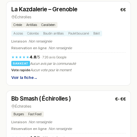
La Kazdalerie – Grenoble
€€
N° 8
Échirolles
Créole
Antillais
Caraïbéen
Accras
Colombo
Boudin antillais
Poulet boucané
Bokit
Livraison :
Non renseignée
Réservation en ligne :
Non renseignée
4.8
/5
★★★★★
· 726 avis Google
Aucun avis par la communauté
RANKEAT
Vote rapide
Aucun vote pour le moment
Voir la fiche
→
Fermé
(14:00 – 22:30)
Bb Smash ( Échirolles )
€-€€
N° 9
Échirolles
Burgers
Fast Food
Livraison :
Non renseignée
Réservation en ligne :
Non renseignée