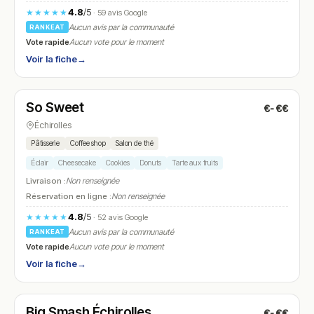
4.8
/5
★★★★★
· 59 avis Google
Aucun avis par la communauté
RANKEAT
Vote rapide
Aucun vote pour le moment
Voir la fiche
→
Fermé
So Sweet
€-€€
N° 18
Échirolles
Pâtisserie
Coffee shop
Salon de thé
Éclair
Cheesecake
Cookies
Donuts
Tarte aux fruits
Livraison :
Non renseignée
Réservation en ligne :
Non renseignée
4.8
/5
★★★★★
· 52 avis Google
Aucun avis par la communauté
RANKEAT
Vote rapide
Aucun vote pour le moment
Voir la fiche
→
Fermé
(12:00 – 00:00)
Big Smash Échirolles
€-€€
N° 19