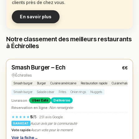
clients près de chez vous.
En savoir plus
Notre classement des meilleurs restaurants
à Échirolles
Fermé
(12:00 – 14:30, 18:30 – 22:30)
Smash Burger – Ech
€€
N° 1
★
Échirolles
Smash burger
Burger
Cuisine américaine
Restauration rapide
Cuisine halal
Smash burger
Salade césar
Frites
Onion rings
Nuggets
Livraison :
Uber Eats
Deliveroo
Réservation en ligne :
Non renseignée
5
/5
★★★★★
· 251 avis Google
Aucun avis par la communauté
RANKEAT
Vote rapide
Aucun vote pour le moment
Voir la fiche
→