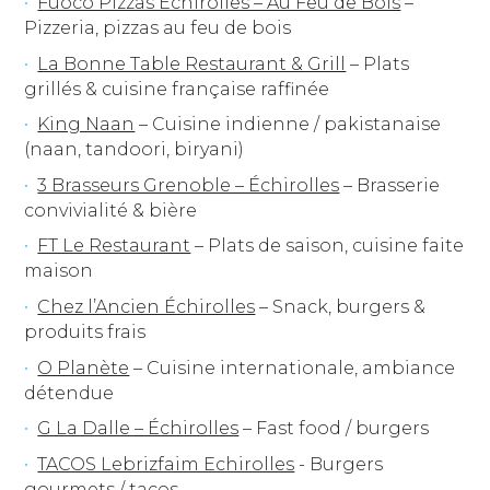
Fuoco Pizzas Échirolles – Au Feu de Bois
–
Pizzeria, pizzas au feu de bois
La Bonne Table Restaurant & Grill
– Plats
grillés & cuisine française raffinée
King Naan
– Cuisine indienne / pakistanaise
(naan, tandoori, biryani)
3 Brasseurs Grenoble – Échirolles
– Brasserie
convivialité & bière
FT Le Restaurant
– Plats de saison, cuisine faite
maison
Chez l’Ancien Échirolles
– Snack, burgers &
produits frais
O Planète
– Cuisine internationale, ambiance
détendue
G La Dalle – Échirolles
– Fast food / burgers
TACOS Lebrizfaim Echirolles
- Burgers
gourmets / tacos