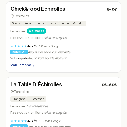
Chick&food Echirolles
€-€€
N° 27
Échirolles
Snack
Kebab
Burger
Tacos
Durum
Poulet frit
Livraison :
Deliveroo
Réservation en ligne :
Non renseignée
4.7
/5
★★★★★
· 141 avis Google
Aucun avis par la communauté
RANKEAT
Vote rapide
Aucun vote pour le moment
Voir la fiche
→
Fermé
(12:00 – 14:30, 18:00 – 23:00)
La Table D’Échirolles
€€-€€€
N° 28
Échirolles
Française
Européenne
Livraison :
Non renseignée
Réservation en ligne :
Non renseignée
4.7
/5
★★★★★
· 105 avis Google
RANKEAT