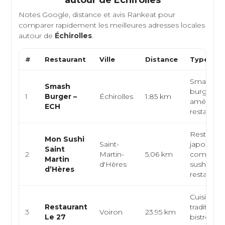
autour de
Échirolles
Notes Google, distance et avis Rankeat pour
comparer rapidement les meilleures adresses locales
autour de
Échirolles
.
#
Restaurant
Ville
Distance
Type de 
Smash bu
Smash
burger, cu
1
Burger –
Échirolles
1.85 km
américain
ECH
restauratio
Restauran
Mon Sushi
Saint-
japonais,
Saint
2
Martin-
5.06 km
comptoir
Martin
d'Hères
sushi,
d’Hères
restauratio
Cuisine fr
Restaurant
traditionne
3
Voiron
23.95 km
Le 27
bistrot,