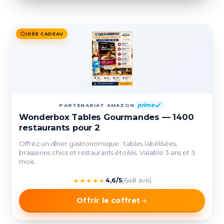
IDÉE CADEAU
prime
PARTENARIAT AMAZON
Wonderbox Tables Gourmandes — 1400
restaurants pour 2
Offrez un dîner gastronomique : tables labélisées,
brasseries chics et restaurants étoilés. Valable 3 ans et 3
mois.
★
★
★
★
★
4,6/5
(648 avis)
Offrir le coffret