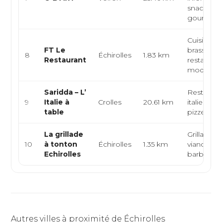
snacking
gourm...
Cuisine fr
FT Le
brasserie,
8
Échirolles
1.83 km
Restaurant
restaurati
moderne, 
Saridda – L’
Restauran
9
Italie à
Crolles
20.61 km
italien, tra
table
pizzeria
La grillade
Grillades,
10
à tonton
Échirolles
1.35 km
viandes,
Echirolles
barbecue
Autres villes à proximité de Échirolles