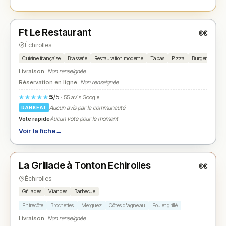
Fermé
(fermé aujourd'hui)
Ft Le Restaurant
€€
N° 2
★
Échirolles
Cuisine française
Brasserie
Restauration moderne
Tapas
Pizza
Burger
Grill
Livraison :
Non renseignée
Réservation en ligne :
Non renseignée
5
/5
★★★★★
· 55 avis Google
Aucun avis par la communauté
RANKEAT
Vote rapide
Aucun vote pour le moment
Voir la fiche
→
Fermé
La Grillade à Tonton Echirolles
€€
N° 3
★
Échirolles
Grillades
Viandes
Barbecue
Entrecôte
Brochettes
Merguez
Côtes d'agneau
Poulet grillé
Livraison :
Non renseignée