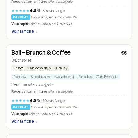
Réservation en ligne :
Non renseignée
4.8
/5
★★★★★
· 80 avis Google
Aucun avis par la communauté
RANKEAT
Vote rapide
Aucun vote pour le moment
Voir la fiche
→
Fermé
Bali – Brunch & Coffee
€€
N° 15
Échirolles
Brunch
Café de spécialité
Healthy
Açaï bowl
Smoothie bowl
Avocado toast
Pancakes
Œufs Bénédicte
Livraison :
Non renseignée
Réservation en ligne :
Non renseignée
4.8
/5
★★★★★
· 70 avis Google
Aucun avis par la communauté
RANKEAT
Vote rapide
Aucun vote pour le moment
Voir la fiche
→
Fermé