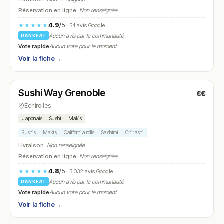
Réservation en ligne :
Non renseignée
4.9
/5
★★★★★
· 54 avis Google
Aucun avis par la communauté
RANKEAT
Vote rapide
Aucun vote pour le moment
Voir la fiche
→
Fermé
Sushi Way Grenoble
€€
N° 7
Échirolles
Japonais
Sushi
Makis
Sushis
Makis
California rolls
Sashimi
Chirashi
Livraison :
Non renseignée
Réservation en ligne :
Non renseignée
4.8
/5
★★★★★
· 3 032 avis Google
Aucun avis par la communauté
RANKEAT
Vote rapide
Aucun vote pour le moment
Voir la fiche
→
Ouvert