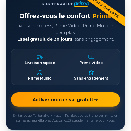
30 JOURS OFFERTS
prime
PARTENARIAT
Offrez-vous le confort
Prime
Livraison express, Prime Video, Prime Music et
bien plus.
Essai gratuit de 30 jours
, sans engagement.
Livraison rapide
Prime Video
Prime Music
Sans engagement
Activer mon essai gratuit
En tant que Partenaire Amazon, Rankeat perçoit une commission
sur les achats éligibles. Aucun coût supplémentaire pour vous.