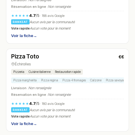
Livraison :
Non renseignée
Réservation en ligne :
Non renseignée
4.7
/5
★★★★★
· 188 avis Google
Aucun avis par la communauté
RANKEAT
Vote rapide
Aucun vote pour le moment
Voir la fiche
→
Fermé
Pizza Toto
€€
N° 26
Échirolles
Pizzeria
Cuisine italienne
Restauration rapide
Pizza margherita
Pizza regina
Pizza 4 fromages
Calzone
Pizza savoyarde
Livraison :
Non renseignée
Réservation en ligne :
Non renseignée
4.7
/5
★★★★★
· 180 avis Google
Aucun avis par la communauté
RANKEAT
Vote rapide
Aucun vote pour le moment
Voir la fiche
→
Ouvert
(11:00 – 14:00, 18:00 – 22:00)