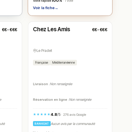
100%
Vote rapide
· 1 vote
Voir la fiche
→
Fermé
(11:30 – 14:00, 19:30 – 22:00)
Chez Les Amis
€€-€€€
€€-€€€
N° 5
Le Pradet
Française
Méditerranéenne
Livraison :
Non renseignée
e
Réservation en ligne :
Non renseignée
4.8
/5
★★★★★
· 276 avis Google
auté
Aucun avis par la communauté
RANKEAT