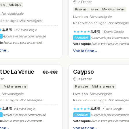
Le Pradet
enne
Asiatique
Italienne
Pizza
Méditerranéenne
 :
Non renseignée
Livraison :
Non renseignée
on en ligne :
Non renseignée
Réservation en ligne :
Non renseigné
4.5
/5
★
· 527 avis Google
4.5
/5
★★★★★
· 110 avis Google
Aucun avis par la communauté
T
Aucun avis par la commun
RANKEAT
de
Aucun vote pour le moment
Vote rapide
Aucun vote pour le momen
iche
→
Voir la fiche
→
é
Ouvert
(06:30 – 20:30)
(12:00 – 14:00, 18:30 – 01:00)
ot De La Venue
Calypso
€€-€€€
N° 22
det
Le Pradet
Méditerranéenne
Française
Méditerranéenne
 :
Non renseignée
Livraison :
Non renseignée
on en ligne :
Non renseignée
Réservation en ligne :
Non renseigné
4.5
/5
4.5
/5
★
★★★★★
· 84 avis Google
· 71 avis Google
Aucun avis par la communauté
Aucun avis par la commun
T
RANKEAT
de
Vote rapide
Aucun vote pour le moment
Aucun vote pour le momen
iche
→
Voir la fiche
→