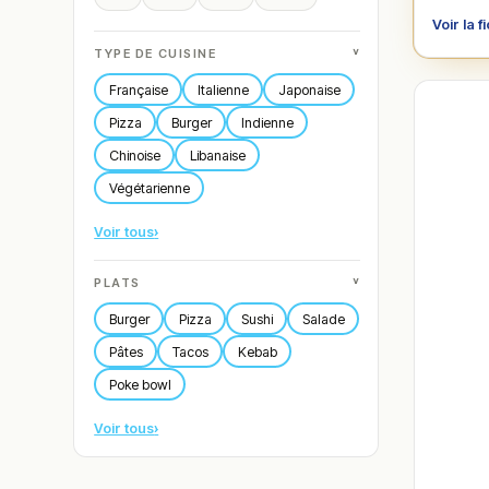
Voir la f
˅
TYPE DE CUISINE
Française
Italienne
Japonaise
Pizza
Burger
Indienne
Chinoise
Libanaise
Végétarienne
Voir tous
›
˅
PLATS
Burger
Pizza
Sushi
Salade
Pâtes
Tacos
Kebab
Poke bowl
Voir tous
›