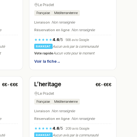
Le Pradet
Française
Méditerranéenne
Livraison :
Non renseignée
e
Réservation en ligne :
Non renseignée
4.6
/5
★★★★★
· 568 avis Google
auté
Aucun avis par la communauté
RANKEAT
Vote rapide
t
Aucun vote pour le moment
Voir la fiche
→
Ouvert
(10:00 – 23:00)
L’heritage
€€-€€€
€€-€€€
N° 14
Le Pradet
Française
Méditerranéenne
Livraison :
Non renseignée
e
Réservation en ligne :
Non renseignée
4.6
/5
★★★★★
· 209 avis Google
auté
Aucun avis par la communauté
RANKEAT