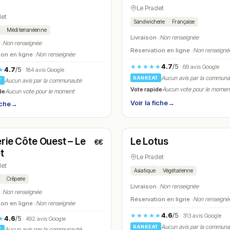
Le Pradet
det
Sandwicherie
Française
Méditerranéenne
Livraison :
Non renseignée
 :
Non renseignée
Réservation en ligne :
Non renseigné
on en ligne :
Non renseignée
4.7
/5
★★★★★
· 69 avis Google
4.7
/5
★
· 184 avis Google
Aucun avis par la commun
RANKEAT
Aucun avis par la communauté
T
Vote rapide
Aucun vote pour le momen
de
Aucun vote pour le moment
Voir la fiche
→
iche
→
é
Fermé
(19:00 – 22:00)
(12:00 – 13:30, 18:00 – 21:30)
rie Côte Ouest – Le
Le Lotus
€€
N° 13
t
Le Pradet
det
Asiatique
Végétarienne
Crêperie
Livraison :
Non renseignée
 :
Non renseignée
Réservation en ligne :
Non renseigné
on en ligne :
Non renseignée
4.6
/5
★★★★★
· 313 avis Google
4.6
/5
★
· 492 avis Google
Aucun avis par la commun
RANKEAT
Aucun avis par la communauté
T