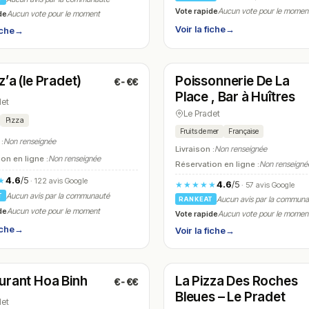
Vote rapide
Aucun vote pour le momen
de
Aucun vote pour le moment
Voir la fiche
→
iche
→
é
Fermé
(18:00 – 22:00)
(07:00 – 13:00)
z’a (le Pradet)
Poissonnerie De La
€-€€
N° 16
Place , Bar à Huîtres
det
Le Pradet
Pizza
Fruits de mer
Française
 :
Non renseignée
Livraison :
Non renseignée
on en ligne :
Non renseignée
Réservation en ligne :
Non renseigné
4.6
/5
★
· 122 avis Google
4.6
/5
★★★★★
· 57 avis Google
Aucun avis par la communauté
T
Aucun avis par la commun
RANKEAT
de
Aucun vote pour le moment
Vote rapide
Aucun vote pour le momen
iche
→
Voir la fiche
→
é
Ouvert
(12:00 – 14:00, 19:00 – 22:00)
(17:30 – 23:00)
urant Hoa Binh
La Pizza Des Roches
€-€€
N° 19
Bleues – Le Pradet
det