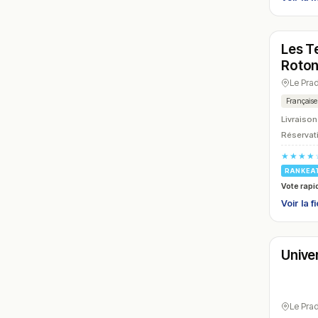
Ferm
Les T
N° 24
Roto
Le Pra
Française
Livraison
Réservati
★★★★
RANKEA
Vote rapi
Voir la f
Ferm
Unive
N° 27
Le Pra