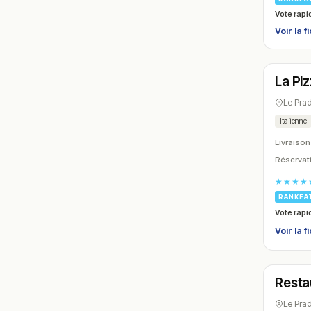
Vote rapi
Voir la f
Ferm
La Piz
N° 15
Le Pra
Italienne
Livraison
Réservati
★★★★
RANKEA
Vote rapi
Voir la f
Ferm
Resta
N° 18
Le Pra