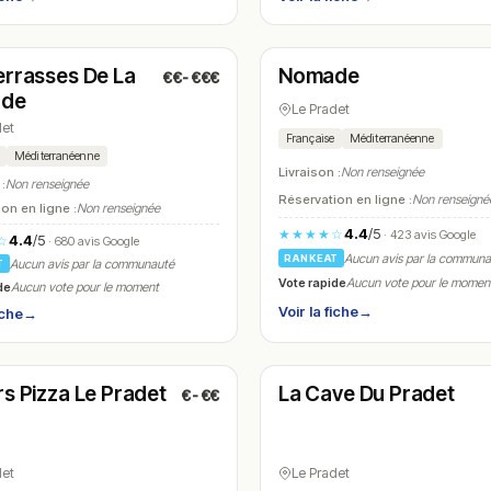
é
Ouvert
(11:00 – 14:00, 18:00 – 22:00)
(19:00 – 23:30)
errasses De La
Nomade
€€-€€€
N° 25
nde
Le Pradet
det
Française
Méditerranéenne
Méditerranéenne
Livraison :
Non renseignée
 :
Non renseignée
Réservation en ligne :
Non renseigné
on en ligne :
Non renseignée
4.4
/5
★★★★☆
· 423 avis Google
4.4
/5
☆
· 680 avis Google
Aucun avis par la commun
RANKEAT
Aucun avis par la communauté
T
Vote rapide
Aucun vote pour le momen
de
Aucun vote pour le moment
Voir la fiche
→
iche
→
é
Ouvert
(17:30 – 22:15)
(09:30 – 15:00, 18:00 – 23:30)
rs Pizza Le Pradet
La Cave Du Pradet
€-€€
N° 28
det
Le Pradet