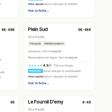
Vote rapide
t
Aucun vote pour le moment
Voir la fiche
→
Fermé
(12:00 – 14:00, 19:00 – 22:00)
Plein Sud
€€-€€€
€€-€€€
N° 17
Le Pradet
Française
Méditerranéenne
Livraison :
Non renseignée
Réservation en ligne :
Non renseignée
e
4.5
/5
★★★★★
· 756 avis Google
Aucun avis par la communauté
RANKEAT
auté
Vote rapide
Aucun vote pour le moment
t
Voir la fiche
→
Fermé
(06:30 – 13:30, 16:00 – 19:30)
Le Fournil D’emy
€€
€-€€
N° 20
Le Pradet