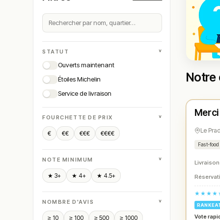
˅
STATUT
Ouverts maintenant
Notre 
Étoiles Michelin
Ferm
Service de livraison
Merci
N° 
★
˅
FOURCHETTE DE PRIX
Le Pra
€
€€
€€€
€€€€
Fast-food
˅
NOTE MINIMUM
Livraison
★ 3+
★ 4+
★ 4.5+
Réservati
★★★★
˅
NOMBRE D'AVIS
RANKEA
Vote rapi
≥ 10
≥ 100
≥ 500
≥ 1000