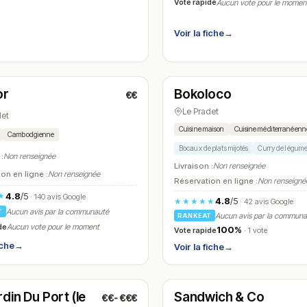
Vote rapide
Aucun vote pour le momen
Voir la fiche
→
é
Ouvert
(11:45 – 14:00, 18:45 – 22:00)
(11:00 – 15:00, 18:00 – 23:00)
or
Bokoloco
€€
N° 7
Le Pradet
det
Cuisine maison
Cuisine méditerranéenn
Cambodgienne
Bocaux de plats mijotés
Curry de légumes
 :
Non renseignée
Livraison :
Non renseignée
on en ligne :
Non renseignée
Réservation en ligne :
Non renseigné
4.8
/5
★
· 140 avis Google
4.8
/5
★★★★★
· 42 avis Google
Aucun avis par la communauté
T
Aucun avis par la commun
RANKEAT
de
Aucun vote pour le moment
100%
Vote rapide
· 1 vote
iche
→
Voir la fiche
→
t
Fermé
(09:00 – 01:00)
(11:30 – 14:00, 18:30 – 22:00)
din Du Port (le
Sandwich & Co
€€-€€€
N° 10