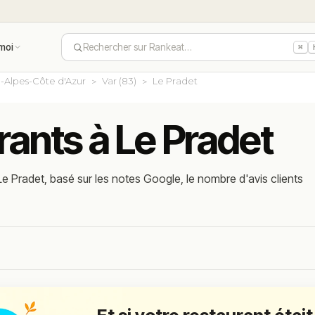
moi
Rechercher sur Rankeat…
⌘
-Alpes-Côte d'Azur
Var (83)
Le Pradet
rants à Le Pradet
e Pradet, basé sur les notes Google, le nombre d'avis clients