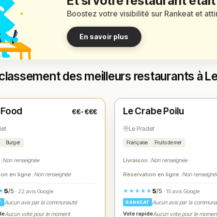
Et si votre restaurant était
Boostez votre visibilité sur Rankeat et att
En savoir plus
classement des meilleurs restaurants à L
é
Ouvert
(18:00 – 22:00)
(07:30 – 00:00)
 Food
Le Crabe Poilu
€€-€€€
1
N° 2
★
det
Le Pradet
Burger
Française
Fruits de mer
 :
Non renseignée
Livraison :
Non renseignée
on en ligne :
Non renseignée
Réservation en ligne :
Non renseigné
5
/5
5
/5
★
★★★★★
· 22 avis Google
· 15 avis Google
Aucun avis par la communauté
Aucun avis par la commun
T
RANKEAT
de
Vote rapide
Aucun vote pour le moment
Aucun vote pour le momen