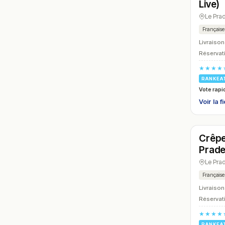
Live)
Le Pra
Française
Livraison
Réservati
★★★★
RANKEA
Vote rapi
Voir la f
Ferm
Crêpe
N° 12
Prade
Le Pra
Française
Livraison
Réservati
★★★★
RANKEA