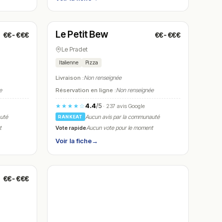
Fermé
(11:00 – 14:00, 18:00 – 22:00)
Le Petit Bew
€€-€€€
€€-€€€
N° 26
Le Pradet
Italienne
Pizza
Livraison :
Non renseignée
e
Réservation en ligne :
Non renseignée
4.4
/5
★★★★☆
· 237 avis Google
auté
Aucun avis par la communauté
RANKEAT
Vote rapide
t
Aucun vote pour le moment
Voir la fiche
→
€€-€€€