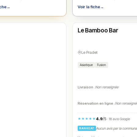
iche
→
Voir la fiche
→
Fermé
(12:00 – 14:00, 19:00 – 22:00)
Le Bamboo Bar
N° 4
Le Pradet
Asiatique
Fusion
Livraison :
Non renseignée
Réservation en ligne :
Non renseigné
4.9
/5
★★★★★
· 18 avis Google
Aucun avis par la commun
RANKEAT