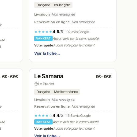
Française
Boulangerie
Livraison :
Non renseignée
Réservation en ligne :
Non renseignée
e
4.5
/5
★★★★★
· 102 avis Google
Aucun avis par la communauté
RANKEAT
auté
Vote rapide
Aucun vote pour le moment
t
Voir la fiche
→
Ouvert
(07:30 – 00:00)
Le Samana
€€-€€€
€€-€€€
N° 23
Le Pradet
Française
Méditerranéenne
Livraison :
Non renseignée
e
Réservation en ligne :
Non renseignée
4.4
/5
★★★★☆
· 1 316 avis Google
auté
Aucun avis par la communauté
RANKEAT
Vote rapide
t
Aucun vote pour le moment
Voir la fiche
→