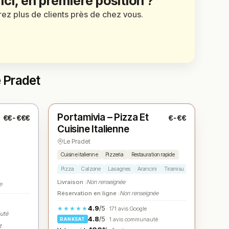
 ici, en première position ?
irez plus de clients près de chez vous.
e Pradet
Fermé
(09:00 – 14:00, 16:00 – 22:00)
Portamivia – Pizza Et
€€-€€€
€-€€
N° 3
★
Cuisine Italienne
Le Pradet
Cuisine italienne
Pizzeria
Restauration rapide
Pizza
Calzone
Lasagnes
Arancini
Tiramisu
Livraison :
Non renseignée
e
Réservation en ligne :
Non renseignée
4.9
/5
★★★★★
· 171 avis Google
auté
4.8
/5
· 1 avis communauté
RANKEAT
t