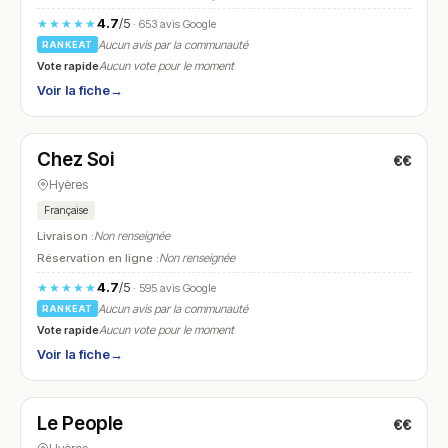
4.7
/5
★★★★★
· 653 avis Google
Aucun avis par la communauté
RANKEAT
Vote rapide
Aucun vote pour le moment
Voir la fiche
→
Fermé
(12:00 – 13:45, 19:30 – 21:45)
Chez Soi
€€
N° 19
Hyères
Française
Livraison :
Non renseignée
Réservation en ligne :
Non renseignée
4.7
/5
★★★★★
· 595 avis Google
Aucun avis par la communauté
RANKEAT
Vote rapide
Aucun vote pour le moment
Voir la fiche
→
Fermé
(12:00 – 14:30, 19:00 – 22:00)
Le People
€€
N° 20