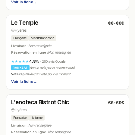
Voir la fiche
→
Fermé
(11:00 – 14:00, 18:00 – 21:00)
Le Temple
€€-€€€
N° 12
Hyères
Française
Méditerranéenne
Livraison :
Non renseignée
Réservation en ligne :
Non renseignée
4.8
/5
★★★★★
· 260 avis Google
Aucun avis par la communauté
RANKEAT
Vote rapide
Aucun vote pour le moment
Voir la fiche
→
Fermé
(12:00 – 14:30, 19:00 – 22:30)
L’enoteca Bistrot Chic
€€-€€€
N° 13
Hyères
Française
Italienne
Livraison :
Non renseignée
Réservation en ligne :
Non renseignée