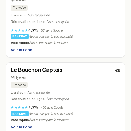
Hyères
Française
Livraison :
Non renseignée
Réservation en ligne :
Non renseignée
4.7
/5
★★★★★
· 581 avis Google
Aucun avis par la communauté
RANKEAT
Vote rapide
Aucun vote pour le moment
Voir la fiche
→
Fermé
(10:00 – 13:30, 18:00 – 21:30)
Le Bouchon Captois
€€
N° 21
Hyères
Française
Livraison :
Non renseignée
Réservation en ligne :
Non renseignée
4.7
/5
★★★★★
· 429 avis Google
Aucun avis par la communauté
RANKEAT
Vote rapide
Aucun vote pour le moment
Voir la fiche
→