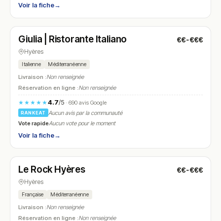
Voir la fiche
→
Fermé
(10:00 – 15:00, 18:30 – 22:00)
Giulia | Ristorante Italiano
€€-€€€
N° 17
Hyères
Italienne
Méditerranéenne
Livraison :
Non renseignée
Réservation en ligne :
Non renseignée
4.7
/5
★★★★★
· 690 avis Google
Aucun avis par la communauté
RANKEAT
Vote rapide
Aucun vote pour le moment
Voir la fiche
→
Fermé
(12:00 – 14:00, 19:15 – 22:00)
Le Rock Hyères
€€-€€€
N° 18
Hyères
Française
Méditerranéenne
Livraison :
Non renseignée
Réservation en ligne :
Non renseignée