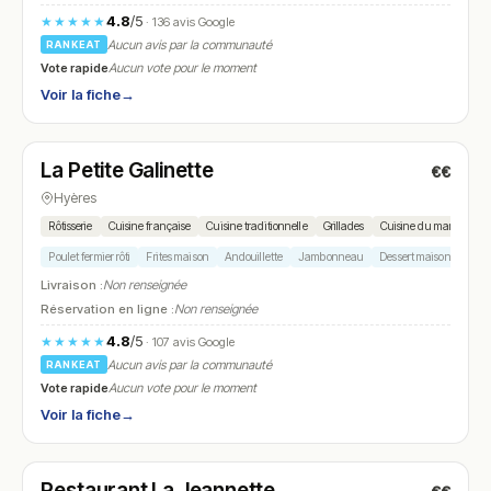
4.8
/5
★★★★★
· 136 avis Google
Aucun avis par la communauté
RANKEAT
Vote rapide
Aucun vote pour le moment
Voir la fiche
→
Ouvert
(09:00 – 22:00)
La Petite Galinette
€€
N° 14
Hyères
Rôtisserie
Cuisine française
Cuisine traditionnelle
Grillades
Cuisine du marché
Poulet fermier rôti
Frites maison
Andouillette
Jambonneau
Dessert maison
Livraison :
Non renseignée
Réservation en ligne :
Non renseignée
4.8
/5
★★★★★
· 107 avis Google
Aucun avis par la communauté
RANKEAT
Vote rapide
Aucun vote pour le moment
Voir la fiche
→
Ouvert
(10:00 – 22:00)
Restaurant La Jeannette