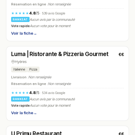
Réservation en ligne :
Non renseignée
4.8
/5
★★★★★
· 539 avis Google
Aucun avis par la communauté
RANKEAT
Vote rapide
Aucun vote pour le moment
Voir la fiche
→
Fermé
(10:00 – 14:00, 18:00 – 22:15)
Luma | Ristorante & Pizzeria Gourmet
€€
N° 9
Hyères
Italienne
Pizza
Livraison :
Non renseignée
Réservation en ligne :
Non renseignée
4.8
/5
★★★★★
· 534 avis Google
Aucun avis par la communauté
RANKEAT
Vote rapide
Aucun vote pour le moment
Voir la fiche
→
Fermé
(09:00 – 15:00, 19:30 – 23:00)
U Primu Restaurant
€€
N° 10