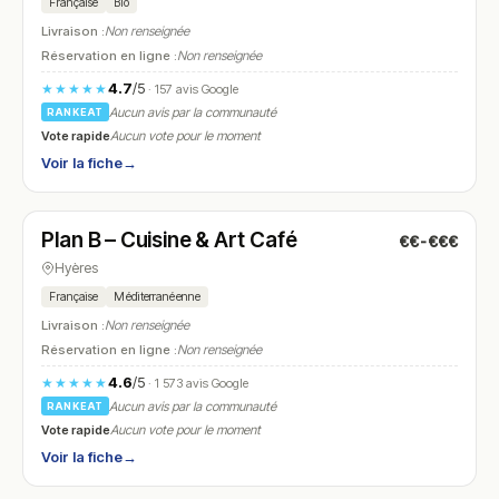
Française
Bio
Livraison :
Non renseignée
Réservation en ligne :
Non renseignée
4.7
/5
★★★★★
· 157 avis Google
Aucun avis par la communauté
RANKEAT
Vote rapide
Aucun vote pour le moment
Voir la fiche
→
Fermé
(19:30 – 00:00)
Plan B – Cuisine & Art Café
€€-€€€
N° 26
Hyères
Française
Méditerranéenne
Livraison :
Non renseignée
Réservation en ligne :
Non renseignée
4.6
/5
★★★★★
· 1 573 avis Google
Aucun avis par la communauté
RANKEAT
Vote rapide
Aucun vote pour le moment
Voir la fiche
→
Fermé
(09:00 – 14:30, 19:00 – 23:30)