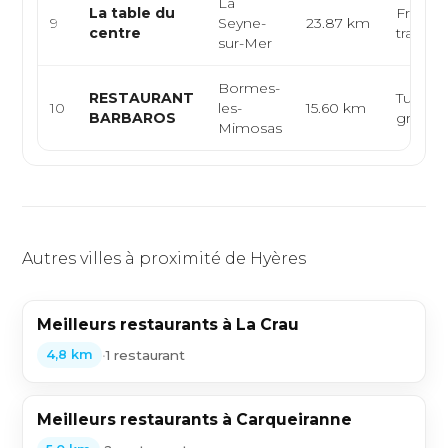
La
La table du
Français
9
Seyne-
23.87 km
centre
traditio
sur-Mer
Bormes-
RESTAURANT
Turc, k
10
les-
15.60 km
BARBAROS
grillade
Mimosas
Autres villes à proximité de Hyères
Meilleurs restaurants à La Crau
•
1 restaurant
4,8 km
Meilleurs restaurants à Carqueiranne