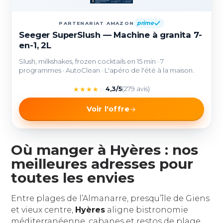
prime
PARTENARIAT AMAZON
Seeger SuperSlush — Machine à granita 7-
en-1, 2L
Slush, milkshakes, frozen cocktails en 15 min · 7
programmes · AutoClean · L'apéro de l'été à la maison.
★
★
★
★
☆
4,3/5
(279 avis)
Voir l'offre
Où manger à Hyères : nos
meilleures adresses pour
toutes les envies
Entre plages de l’Almanarre, presqu’île de Giens
et vieux centre,
Hyères
aligne bistronomie
méditerranéenne, cabanes et restos de plage,