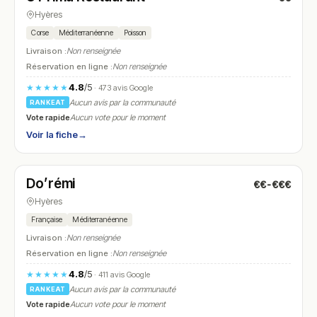
Hyères
Corse
Méditerranéenne
Poisson
Livraison :
Non renseignée
Réservation en ligne :
Non renseignée
4.8
/5
★★★★★
· 473 avis Google
Aucun avis par la communauté
RANKEAT
Vote rapide
Aucun vote pour le moment
Voir la fiche
→
Fermé
(fermé aujourd'hui)
Do’rémi
€€-€€€
N° 11
Hyères
Française
Méditerranéenne
Livraison :
Non renseignée
Réservation en ligne :
Non renseignée
4.8
/5
★★★★★
· 411 avis Google
Aucun avis par la communauté
RANKEAT
Vote rapide
Aucun vote pour le moment