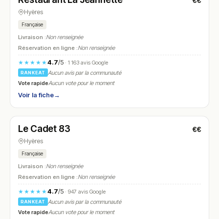
€€
N° 15
Hyères
Française
Livraison :
Non renseignée
Réservation en ligne :
Non renseignée
4.7
/5
★★★★★
· 1 163 avis Google
Aucun avis par la communauté
RANKEAT
Vote rapide
Aucun vote pour le moment
Voir la fiche
→
Fermé
(12:00 – 14:00, 18:30 – 22:30)
Le Cadet 83
€€
N° 16
Hyères
Française
Livraison :
Non renseignée
Réservation en ligne :
Non renseignée
4.7
/5
★★★★★
· 947 avis Google
Aucun avis par la communauté
RANKEAT
Vote rapide
Aucun vote pour le moment