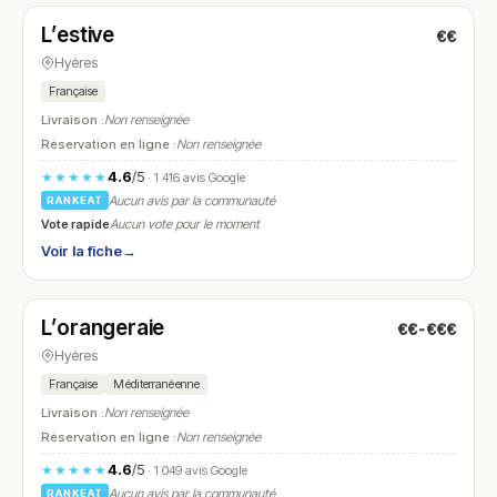
L’estive
€€
N° 27
Hyères
Française
Livraison :
Non renseignée
Réservation en ligne :
Non renseignée
4.6
/5
★★★★★
· 1 416 avis Google
Aucun avis par la communauté
RANKEAT
Vote rapide
Aucun vote pour le moment
Voir la fiche
→
Ouvert
(08:00 – 02:00)
L’orangeraie
€€-€€€
N° 28
Hyères
Française
Méditerranéenne
Livraison :
Non renseignée
Réservation en ligne :
Non renseignée
4.6
/5
★★★★★
· 1 049 avis Google
Aucun avis par la communauté
RANKEAT