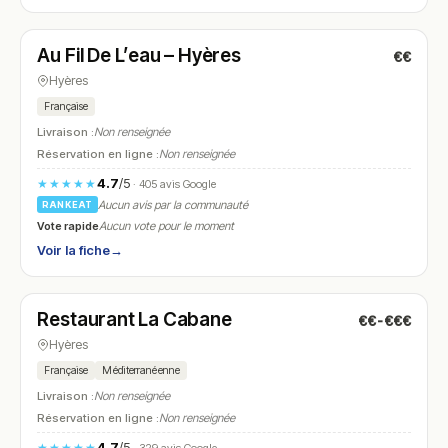
Fermé
(12:00 – 14:00, 19:00 – 23:00)
Au Fil De L’eau – Hyères
€€
N° 22
Hyères
Française
Livraison :
Non renseignée
Réservation en ligne :
Non renseignée
4.7
/5
★★★★★
· 405 avis Google
Aucun avis par la communauté
RANKEAT
Vote rapide
Aucun vote pour le moment
Voir la fiche
→
Fermé
(12:00 – 14:00, 19:00 – 21:00)
Restaurant La Cabane
€€-€€€
N° 23
Hyères
Française
Méditerranéenne
Livraison :
Non renseignée
Réservation en ligne :
Non renseignée
4.7
/5
★★★★★