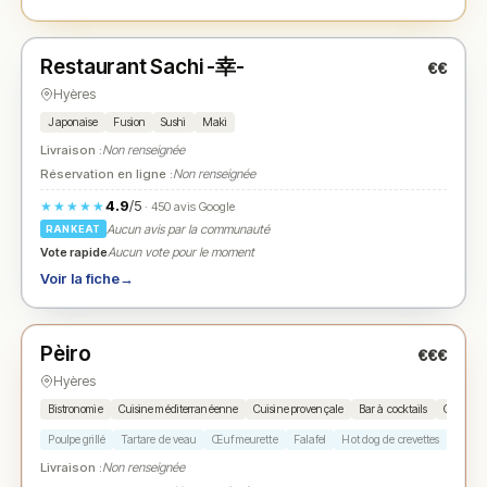
Fermé
(12:00 – 14:00)
Restaurant Sachi -幸-
€€
N° 2
★
Hyères
Japonaise
Fusion
Sushi
Maki
Livraison :
Non renseignée
Réservation en ligne :
Non renseignée
4.9
/5
★★★★★
· 450 avis Google
Aucun avis par la communauté
RANKEAT
Vote rapide
Aucun vote pour le moment
Voir la fiche
→
Fermé
(12:00 – 14:00, 19:00 – 00:00)
Pèiro
€€€
N° 3
★
Hyères
Bistronomie
Cuisine méditerranéenne
Cuisine provençale
Bar à cocktails
Cuisine 
Poulpe grillé
Tartare de veau
Œuf meurette
Falafel
Hot dog de crevettes
Livraison :
Non renseignée