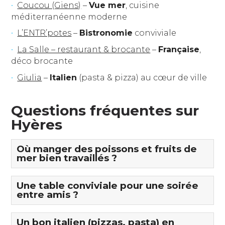
Coucou (Giens)
–
Vue mer
, cuisine
méditerranéenne moderne
L’ENTR’potes
–
Bistronomie
conviviale
La Salle – restaurant & brocante
–
Française
,
déco brocante
Giulia
–
Italien
(pasta & pizza) au cœur de ville
Questions fréquentes sur
Hyères
Où manger des poissons et fruits de
mer bien travaillés ?
Une table conviviale pour une soirée
entre amis ?
Un bon italien (pizzas, pasta) en