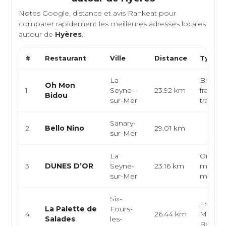
Notes Google, distance et avis Rankeat pour
comparer rapidement les meilleures adresses locales
autour de
Hyères
.
#
Restaurant
Ville
Distance
Type d
La
Bistrot,
Oh Mon
1
Seyne-
23.92 km
français
Bidou
sur-Mer
traditio
Sanary-
2
Bello Nino
29.01 km
sur-Mer
La
Oriental
3
DUNES D’OR
Seyne-
23.16 km
maroca
sur-Mer
maghr
Six-
Françai
La Palette de
Fours-
4
26.44 km
Médite
Salades
les-
Bar à s