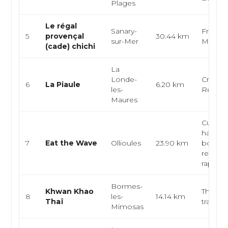
Plages
Le régal
Sanary-
Françai
5
provençal
30.44 km
sur-Mer
Médite
(cade) chichi
La
Londe-
Créole,
6
La Piaule
6.20 km
les-
Réunio
Maures
Cuisine
hawaie
7
Eat the Wave
Ollioules
23.90 km
bowl,
restaur
rapide, 
Bormes-
Khwan Khao
Thaï, as
8
les-
14.14 km
Thaï
traiteur
Mimosas