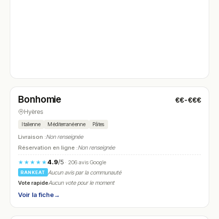
Fermé
(19:30 – 21:45)
Bonhomie
€€-€€€
N° 4
Hyères
Italienne
Méditerranéenne
Pâtes
Livraison :
Non renseignée
Réservation en ligne :
Non renseignée
4.9
/5
★★★★★
· 206 avis Google
Aucun avis par la communauté
RANKEAT
Vote rapide
Aucun vote pour le moment
Voir la fiche
→
Fermé
(12:00 – 14:30, 19:00 – 21:30)