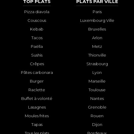
TOP PLATS
PLATS PAR VILLE
Pizza diavola
Paris
Couscous
Luxembourg Ville
Kebab
Bruxelles
Tacos
Arlon
Paëlla
Metz
Sushis
Thionville
Crêpes
Strasbourg
Pâtes carbonara
Lyon
Burger
Marseille
Raclette
Toulouse
Buffet à volonté
Nantes
Lasagnes
Grenoble
Moules frites
Rouen
Tapas
Dijon
Tous les plats
Bordeaux