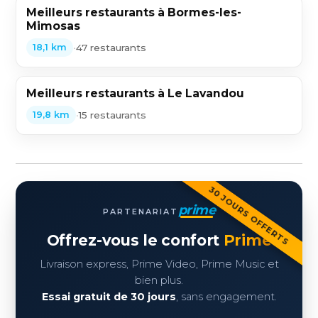
Meilleurs restaurants à Bormes-les-
Mimosas
•
47 restaurants
18,1 km
Meilleurs restaurants à Le Lavandou
•
15 restaurants
19,8 km
30 JOURS OFFERTS
prime
PARTENARIAT
Offrez-vous le confort
Prime
Livraison express, Prime Video, Prime Music et
bien plus.
Essai gratuit de 30 jours
, sans engagement.