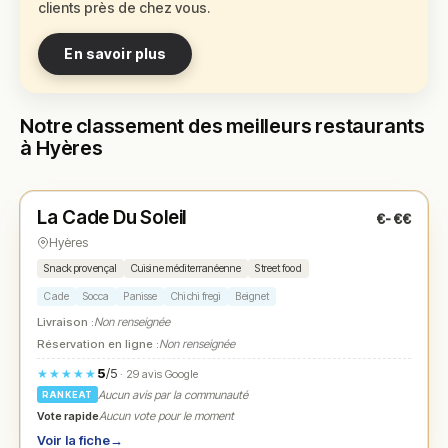
clients près de chez vous.
En savoir plus
Notre classement des meilleurs restaurants
à Hyères
Fermé
(09:30 – 14:30, 16:30 – 20:00)
La Cade Du Soleil
€-€€
N° 1
★
Hyères
Snack provençal
Cuisine méditerranéenne
Street food
Cade
Socca
Panisse
Chichi fregi
Beignet
Livraison :
Non renseignée
Réservation en ligne :
Non renseignée
5
/5
★★★★★
· 29 avis Google
Aucun avis par la communauté
RANKEAT
Vote rapide
Aucun vote pour le moment
Voir la fiche
→