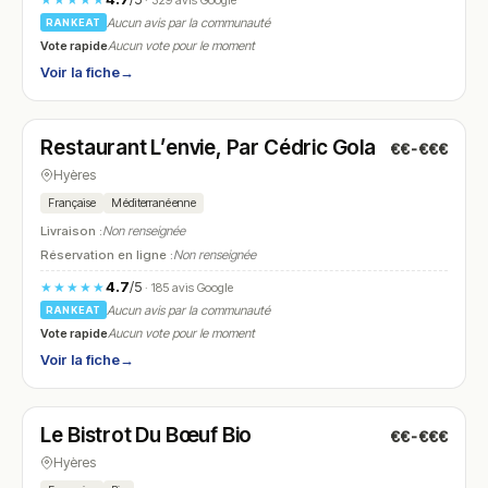
· 329 avis Google
Aucun avis par la communauté
RANKEAT
Vote rapide
Aucun vote pour le moment
Voir la fiche
→
Fermé
(19:00 – 21:00)
Restaurant L’envie, Par Cédric Gola
€€-€€€
N° 24
Hyères
Française
Méditerranéenne
Livraison :
Non renseignée
Réservation en ligne :
Non renseignée
4.7
/5
★★★★★
· 185 avis Google
Aucun avis par la communauté
RANKEAT
Vote rapide
Aucun vote pour le moment
Voir la fiche
→
Ouvert
(09:00 – 21:30)
Le Bistrot Du Bœuf Bio
€€-€€€
N° 25
Hyères