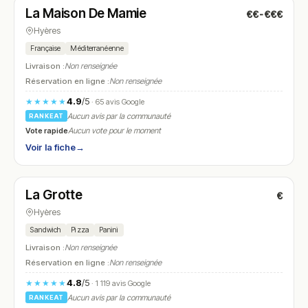
La Maison De Mamie
€€-€€€
N° 5
Hyères
Française
Méditerranéenne
Livraison :
Non renseignée
Réservation en ligne :
Non renseignée
4.9
/5
★★★★★
· 65 avis Google
Aucun avis par la communauté
RANKEAT
Vote rapide
Aucun vote pour le moment
Voir la fiche
→
Fermé
La Grotte
€
N° 6
Hyères
Sandwich
Pizza
Panini
Livraison :
Non renseignée
Réservation en ligne :
Non renseignée
4.8
/5
★★★★★
· 1 119 avis Google
Aucun avis par la communauté
RANKEAT