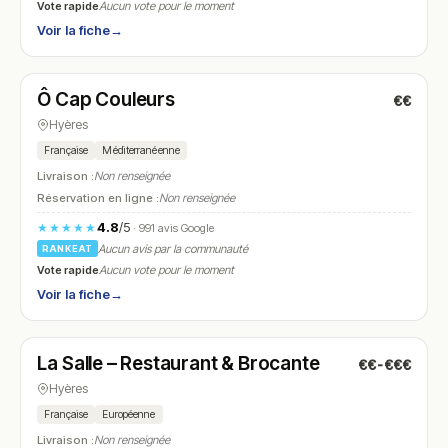
Vote rapide
Aucun vote pour le moment
Voir la fiche
→
Ouvert
(10:00 – 23:30)
Ô Cap Couleurs
€€
N° 7
Hyères
Française
Méditerranéenne
Livraison :
Non renseignée
Réservation en ligne :
Non renseignée
4.8
/5
★★★★★
· 991 avis Google
Aucun avis par la communauté
RANKEAT
Vote rapide
Aucun vote pour le moment
Voir la fiche
→
Fermé
(12:00 – 14:00, 19:00 – 22:00)
La Salle – Restaurant & Brocante
€€-€€€
N° 8
Hyères
Française
Européenne
Livraison :
Non renseignée