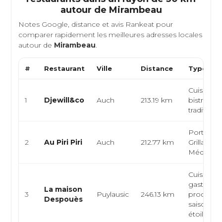
autour de
Mirambeau
Notes Google, distance et avis Rankeat pour
comparer rapidement les meilleures adresses locales
autour de
Mirambeau
.
#
Restaurant
Ville
Distance
Type de 
Cuisine fr
1
Djewill&co
Auch
213.19 km
bistrot, c
traditionn
Portugais
2
Au Piri Piri
Auch
212.77 km
Grillades,
Méditerr
Cuisine
gastrono
La maison
3
Puylausic
246.13 km
produits 
Despouès
saison, ta
étoilé...