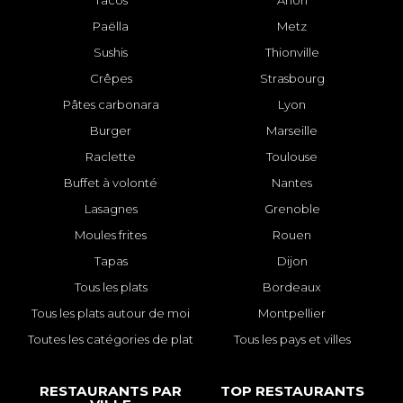
Tacos
Arlon
Paëlla
Metz
Sushis
Thionville
Crêpes
Strasbourg
Pâtes carbonara
Lyon
Burger
Marseille
Raclette
Toulouse
Buffet à volonté
Nantes
Lasagnes
Grenoble
Moules frites
Rouen
Tapas
Dijon
Tous les plats
Bordeaux
Tous les plats autour de moi
Montpellier
Toutes les catégories de plat
Tous les pays et villes
RESTAURANTS PAR
TOP RESTAURANTS