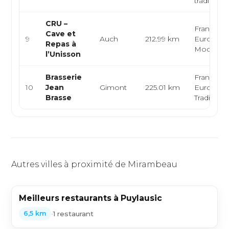
traditionn
CRU –
Française
Cave et
9
Auch
212.99 km
Européen
Repas à
Moderne
l’Unisson
Brasserie
Française
10
Jean
Gimont
225.01 km
Européen
Brasse
Traditionn
Autres villes à proximité de Mirambeau
Meilleurs restaurants à Puylausic
•
1 restaurant
6,5 km