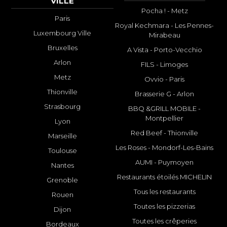
VILLE
Pocha ! - Metz
Paris
Royal Kechmara - Les Pennes-
Luxembourg Ville
Mirabeau
Bruxelles
A Vista - Porto-Vecchio
Arlon
FILS - Limoges
Metz
Ovvio - Paris
Thionville
Brasserie G - Arlon
Strasbourg
BBQ &GRILL MOBILE -
Montpellier
Lyon
Red Beef - Thionville
Marseille
Les Roses - Mondorf-Les-Bains
Toulouse
AUMI - Puymoyen
Nantes
Restaurants étoilés MICHELIN
Grenoble
Tous les restaurants
Rouen
Toutes les pizzerias
Dijon
Toutes les crêperies
Bordeaux