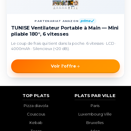
prime
PARTENARIAT AMAZON
TUNISE Ventilateur Portable à Main — Mini
pliable 180°, 6 vitesses
Le coup de frais qui tient dans la poche. 6 vitesses · LCD ·
4000mAh · Silencieux (<20 dB).
Voir l'offre
TOP PLATS
PLATS PAR VILLE
Pizza diavola
Paris
Couscous
Luxembourg Ville
Kebab
Bruxelles