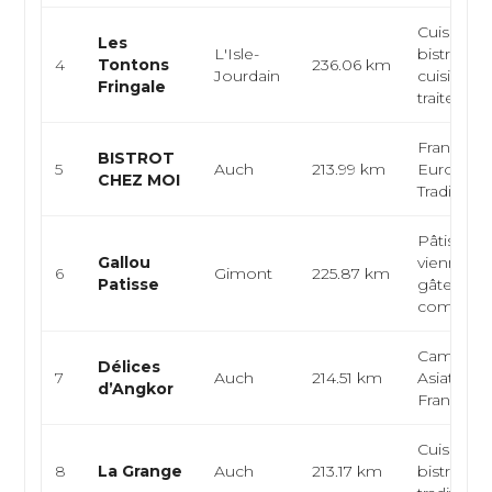
Cuisine
Les
L'Isle-
bistrono
4
Tontons
236.06 km
Jourdain
cuisine ter
Fringale
traiteur
Française
BISTROT
5
Auch
213.99 km
Européen
CHEZ MOI
Traditionn
Pâtisserie
Gallou
viennoiser
6
Gimont
225.87 km
Patisse
gâteaux s
comman
Cambodg
Délices
7
Auch
214.51 km
Asiatique,
d’Angkor
Française
Cuisine fr
8
La Grange
Auch
213.17 km
bistrot, c