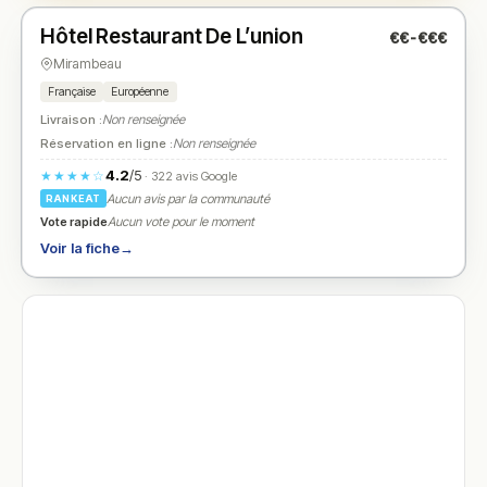
Hôtel Restaurant De L’union
€€-€€€
N° 2
★
Mirambeau
Française
Européenne
Livraison :
Non renseignée
Réservation en ligne :
Non renseignée
4.2
/5
★★★★☆
· 322 avis Google
Aucun avis par la communauté
RANKEAT
Vote rapide
Aucun vote pour le moment
Voir la fiche
→