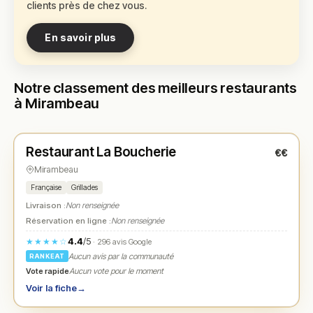
clients près de chez vous.
En savoir plus
Notre classement des meilleurs restaurants
à Mirambeau
Fermé
(11:45 – 14:00, 19:00 – 21:00)
Restaurant La Boucherie
€€
N° 1
★
Mirambeau
Française
Grillades
Livraison :
Non renseignée
Réservation en ligne :
Non renseignée
4.4
/5
★★★★☆
· 296 avis Google
Aucun avis par la communauté
RANKEAT
Vote rapide
Aucun vote pour le moment
Voir la fiche
→
Fermé
(12:00 – 13:30)