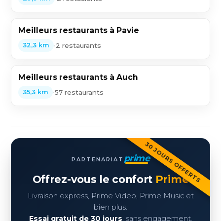
Meilleurs restaurants à Pavie
•
2 restaurants
32,3 km
Meilleurs restaurants à Auch
•
57 restaurants
35,3 km
30 JOURS OFFERTS
prime
PARTENARIAT
Offrez-vous le confort
Prime
Livraison express, Prime Video, Prime Music et
bien plus.
Essai gratuit de 30 jours
, sans engagement.