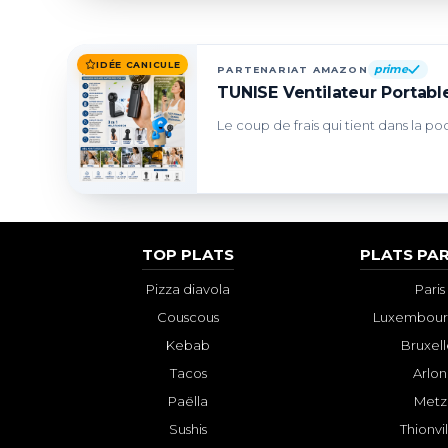
IDÉE CANICULE
prime
PARTENARIAT AMAZON
TUNISE Ventilateur Portable
Le coup de frais qui tient dans la po
TOP PLATS
PLATS PAR
Pizza diavola
Paris
Couscous
Luxembourg
Kebab
Bruxell
Tacos
Arlon
Paëlla
Metz
Sushis
Thionvi