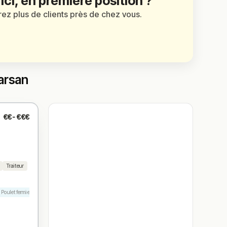
 ici, en première position ?
irez plus de clients près de chez vous.
arsan
€€-€€€
Traiteur
Poulet fermier
Dessert maison