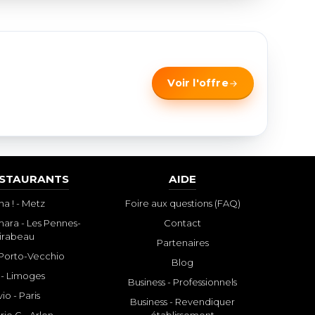
Voir l'offre
ESTAURANTS
AIDE
a ! - Metz
Foire aux questions (FAQ)
ara - Les Pennes-
Contact
irabeau
Partenaires
- Porto-Vecchio
Blog
 - Limoges
Business - Professionnels
io - Paris
Business - Revendiquer