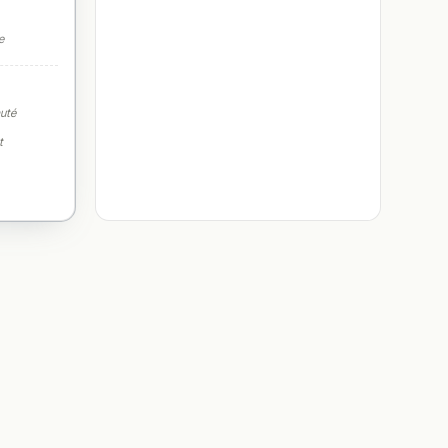
e
auté
t