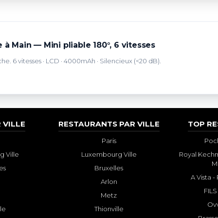
 à Main — Mini pliable 180°, 6 vitesses
che. 6 vitesses · LCD · 4000mAh · Silencieux (<20 dB).
 VILLE
RESTAURANTS PAR VILLE
TOP R
Paris
Poch
 Ville
Luxembourg Ville
Royal Kechm
M
es
Bruxelles
A Vista 
Arlon
FILS
Metz
Ovv
lle
Thionville