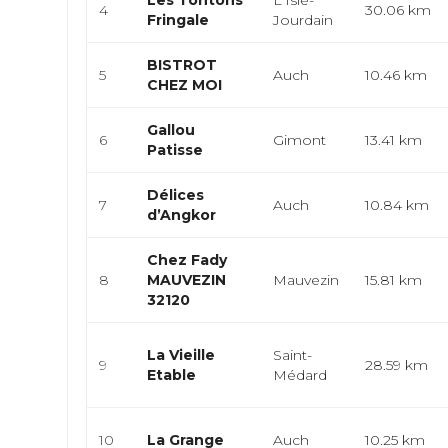
Les Tontons
L'Isle-
4
30.06 km
Fringale
Jourdain
BISTROT
5
Auch
10.46 km
CHEZ MOI
Gallou
6
Gimont
13.41 km
Patisse
Délices
7
Auch
10.84 km
d’Angkor
Chez Fady
8
MAUVEZIN
Mauvezin
15.81 km
32120
La Vieille
Saint-
9
28.59 km
Etable
Médard
10
La Grange
Auch
10.25 km