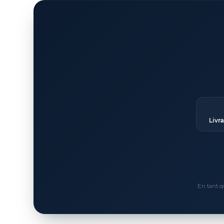
Livr
En tant q