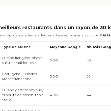
eilleurs restaurants dans un rayon de 30
rer rapidement les meilleures adresses locales autour de
Marsa
Type de Cuisine
Moyenne Google
Nb Avis Goog
Cuisine française, bistrot,
5.0/5
43
cuisine traditionnelle
Portugaise, Grillades,
5.0/5
33
Méditerranéenne
Cuisine gastronomique,
produits de saison, table
4.9/5
441
étoilé...