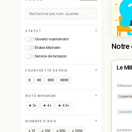
˅
STATUT
Ouverts maintenant
Notre 
Étoiles Michelin
Ferm
Service de livraison
Le Mil
N° 
★
˅
FOURCHETTE DE PRIX
€
€€
€€€
€€€€
Marsa
˅
NOTE MINIMUM
Cuisine tr
★ 3+
★ 4+
★ 4.5+
Cassoulet
˅
NOMBRE D'AVIS
Livraison
≥ 10
≥ 100
≥ 500
≥ 1000