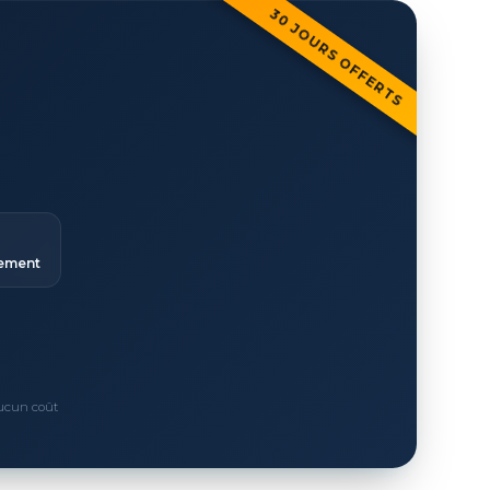
30 JOURS OFFERTS
ement
Aucun coût