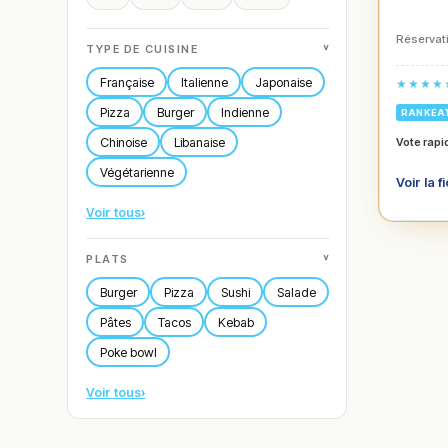
Réservati
˅
TYPE DE CUISINE
Française
Italienne
Japonaise
★★★★
Pizza
Burger
Indienne
RANKEA
Chinoise
Libanaise
Vote rapi
Végétarienne
Voir la f
Voir tous
›
˅
PLATS
Burger
Pizza
Sushi
Salade
Pâtes
Tacos
Kebab
Poke bowl
Voir tous
›