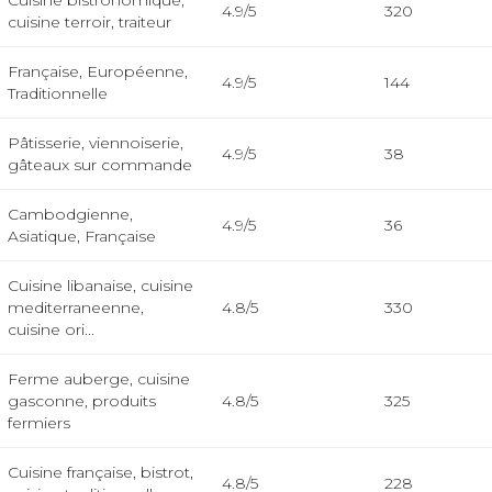
Cuisine bistronomique,
4.9/5
320
cuisine terroir, traiteur
Française, Européenne,
4.9/5
144
Traditionnelle
Pâtisserie, viennoiserie,
4.9/5
38
gâteaux sur commande
Cambodgienne,
4.9/5
36
Asiatique, Française
Cuisine libanaise, cuisine
mediterraneenne,
4.8/5
330
cuisine ori...
Ferme auberge, cuisine
gasconne, produits
4.8/5
325
fermiers
Cuisine française, bistrot,
4.8/5
228