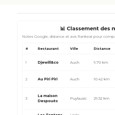
📊 Classement des m
Notes Google, distance et avis Rankeat pour compa
#
Restaurant
Ville
Distance
1
Djewill&co
Auch
9.70 km
2
Au Piri Piri
Auch
10.42 km
La maison
3
Puylausic
29.52 km
Despouès