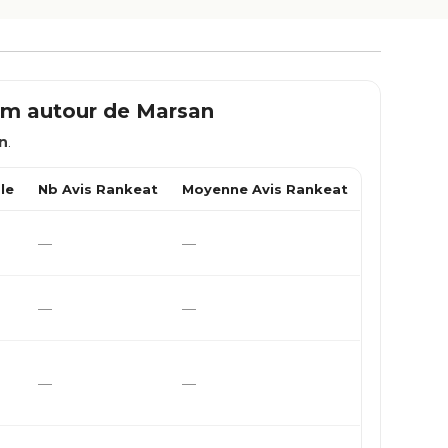
 km autour de
Marsan
n
.
le
Nb Avis Rankeat
Moyenne Avis Rankeat
—
—
—
—
—
—