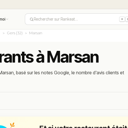
moi
Rechercher sur Rankeat…
⌘
e
Gers (32)
Marsan
urants à Marsan
arsan, basé sur les notes Google, le nombre d'avis clients et