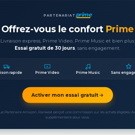
prime
PARTENARIAT
Offrez-vous le confort
Prime
Livraison express, Prime Video, Prime Music et bien plus.
Essai gratuit de 30 jours
, sans engagement.
aison rapide
Prime Video
Prime Music
Sans engag
Activer mon essai gratuit
ue Partenaire Amazon, Rankeat perçoit une commission sur les achats éligibles. 
supplémentaire pour vous.