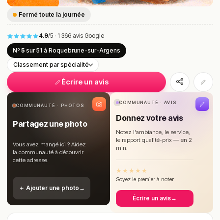
Fermé toute la journée
4.9
/5
·
1 366 avis Google
Nº 5
sur 51
à Roquebrune-sur-Argens
Classement par spécialité
Écrire un avis
COMMUNAUTÉ · AVIS
COMMUNAUTÉ · PHOTOS
Donnez votre avis
Partagez une photo
Notez l'ambiance, le service,
le rapport qualité-prix — en 2
Vous avez mangé ici ? Aidez
min.
la communauté à découvrir
cette adresse.
★
★
★
★
★
Soyez le premier à noter
＋ Ajouter une photo
→
Écrire un avis
→