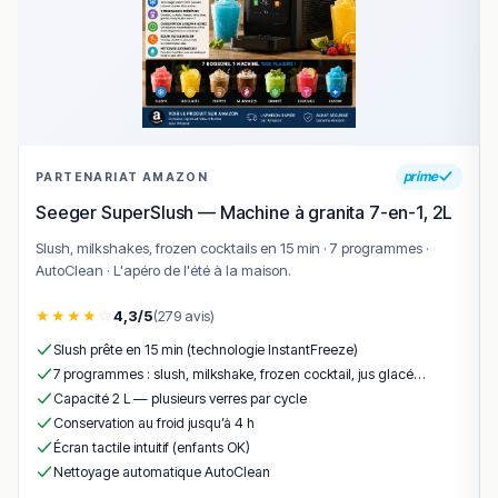
prime
PARTENARIAT AMAZON
Seeger SuperSlush — Machine à granita 7-en-1, 2L
Slush, milkshakes, frozen cocktails en 15 min · 7 programmes ·
AutoClean · L'apéro de l'été à la maison.
★
★
★
★
☆
4,3/5
(279 avis)
Slush prête en 15 min (technologie InstantFreeze)
7 programmes : slush, milkshake, frozen cocktail, jus glacé…
Capacité 2 L — plusieurs verres par cycle
Conservation au froid jusqu’à 4 h
Écran tactile intuitif (enfants OK)
Nettoyage automatique AutoClean