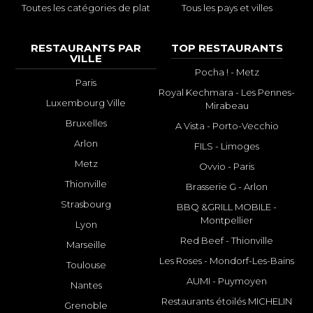
Toutes les catégories de plat
Tous les pays et villes
RESTAURANTS PAR
TOP RESTAURANTS
VILLE
Pocha ! - Metz
Paris
Royal Kechmara - Les Pennes-
Luxembourg Ville
Mirabeau
Bruxelles
A Vista - Porto-Vecchio
Arlon
FILS - Limoges
Metz
Ovvio - Paris
Thionville
Brasserie G - Arlon
Strasbourg
BBQ &GRILL MOBILE -
Montpellier
Lyon
Red Beef - Thionville
Marseille
Les Roses - Mondorf-Les-Bains
Toulouse
AUMI - Puymoyen
Nantes
Restaurants étoilés MICHELIN
Grenoble