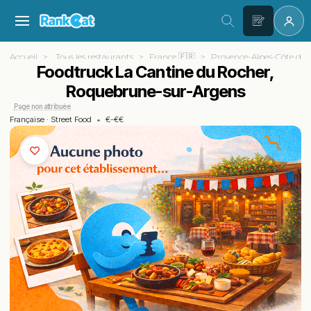
Accueil
Tous les restaurants
France 🇫🇷
Provence-Alpes-Côte d'A
Foodtruck La Cantine du Rocher,
Roquebrune-sur-Argens
Page non attribuée
Française
·
Street Food
•
€-€€