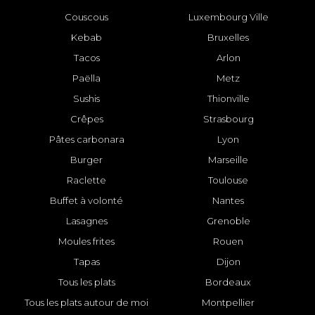
Couscous
Luxembourg Ville
Kebab
Bruxelles
Tacos
Arlon
Paëlla
Metz
Sushis
Thionville
Crêpes
Strasbourg
Pâtes carbonara
Lyon
Burger
Marseille
Raclette
Toulouse
Buffet à volonté
Nantes
Lasagnes
Grenoble
Moules frites
Rouen
Tapas
Dijon
Tous les plats
Bordeaux
Tous les plats autour de moi
Montpellier