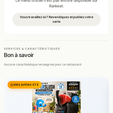
Le menu officiel n'est pas encore disponible sur
Cette description peut contenir des erreurs, n'hésitez pas à
Rankeat.
nous aider en vous rendant sur :
Améliorer la fiche de cet
établissement
Vous travaillez ici ? Revendiquez et publiez votre
carte
SERVICES & CARACTÉRISTIQUES
Bon à savoir
Aucune caractéristique renseignée pour ce restaurant.
IDÉE APÉRO ÉTÉ