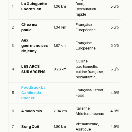
La Guinguette
food,
1
1.36 km
5.0/5
Food truck
Restauration
rapide
Chez ma
Française,
2
1.34 km
5.0/5
poule
Européenne
Aux
Française,
3
gourmandises
1.97 km
5.0/5
Européenne
de jenny
Cuisine
LES ARCS
traditionnelle,
4
0.26 km
5.0/5
SUR ARGENS
cuisine française,
restaurant r...
Foodtruck La
Française, Street
5
Cantine du
—
4.9/5
Food
Rocher
Italienne,
6
À modo mio
2.04 km
4.9/5
Méditerranéenne
Vietnamienne,
7
Song Quê
1.80 km
4.9/5
Asiatique