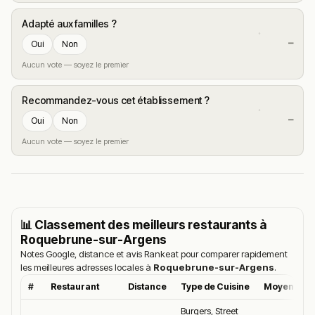
Adapté aux familles ?
—
Oui
Non
Aucun vote — soyez le premier
Recommandez-vous cet établissement ?
—
Oui
Non
Aucun vote — soyez le premier
📊 Classement des meilleurs restaurants à
Roquebrune-sur-Argens
Notes Google, distance et avis Rankeat pour comparer rapidement
les meilleures adresses locales à
Roquebrune-sur-Argens
.
#
Restaurant
Distance
Type de Cuisine
Moyenne G
Burgers, Street