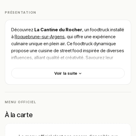
PRÉSENTATION
Découvrez
La Cantine du Rocher
, un foodtruck installé
à
Roquebrune-sur-Argens
, qui offre une expérience
culinaire unique en plein air. Ce foodtruck dynamique
propose une cuisine de street food inspirée de diverses
influences, alliant qualité et créativité. Savourez leur
délicieux
burger maison
, accompagné de
frites
croustillantes
ou encore laissez-vous tenter par le
Voir la suite
fameux
taco gourmet
.
Pour
trouver le meilleur plat de La Cantine du
Rocher
, explorez les impressions des gourmets
séduits par la fraîcheur des ingrédients et l’accueil
MENU OFFICIEL
chaleureux. Une halte immanquable pour les amateurs
À la carte
de street food à Roquebrune-sur-Argens.
!
Texte généré par intelligence artificielle, en attente de
validation humaine.