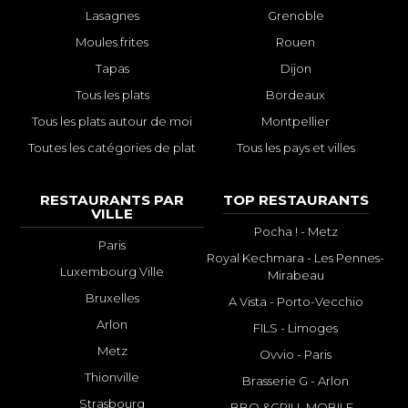
Lasagnes
Grenoble
Moules frites
Rouen
Tapas
Dijon
Tous les plats
Bordeaux
Tous les plats autour de moi
Montpellier
Toutes les catégories de plat
Tous les pays et villes
RESTAURANTS PAR
TOP RESTAURANTS
VILLE
Pocha ! - Metz
Paris
Royal Kechmara - Les Pennes-
Luxembourg Ville
Mirabeau
Bruxelles
A Vista - Porto-Vecchio
Arlon
FILS - Limoges
Metz
Ovvio - Paris
Thionville
Brasserie G - Arlon
Strasbourg
BBQ &GRILL MOBILE -