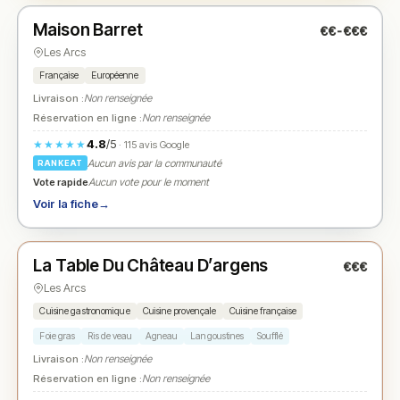
Maison Barret
€€-€€€
N° 2
★
Les Arcs
Française
Européenne
Livraison :
Non renseignée
Réservation en ligne :
Non renseignée
4.8
/5
★★★★★
· 115 avis Google
Aucun avis par la communauté
RANKEAT
Vote rapide
Aucun vote pour le moment
Voir la fiche
→
Fermé
(12:00 – 13:45, 19:00 – 21:00)
La Table Du Château D’argens
€€€
N° 3
★
Les Arcs
Cuisine gastronomique
Cuisine provençale
Cuisine française
Foie gras
Ris de veau
Agneau
Langoustines
Soufflé
Livraison :
Non renseignée
Réservation en ligne :
Non renseignée