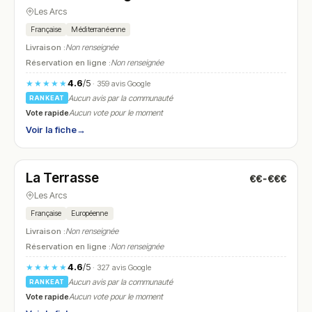
Les Arcs
Française
Méditerranéenne
Livraison :
Non renseignée
Réservation en ligne :
Non renseignée
4.6
/5
★★★★★
· 359 avis Google
Aucun avis par la communauté
RANKEAT
Vote rapide
Aucun vote pour le moment
Voir la fiche
→
Fermé
(12:00 – 14:00, 19:00 – 21:00)
La Terrasse
€€-€€€
N° 6
Les Arcs
Française
Européenne
Livraison :
Non renseignée
Réservation en ligne :
Non renseignée
4.6
/5
★★★★★
· 327 avis Google
Aucun avis par la communauté
RANKEAT
Vote rapide
Aucun vote pour le moment