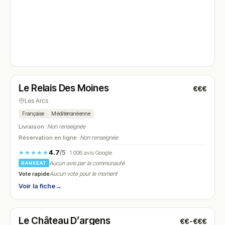
Fermé
Le Relais Des Moines
€€€
N° 4
Les Arcs
Française
Méditerranéenne
Livraison :
Non renseignée
Réservation en ligne :
Non renseignée
4.7
/5
★★★★★
· 1 006 avis Google
Aucun avis par la communauté
RANKEAT
Vote rapide
Aucun vote pour le moment
Voir la fiche
→
Fermé
(08:30 – 23:30)
Le Château D’argens
€€-€€€
N° 5