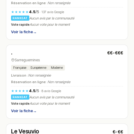
Réservation en ligne :
Non renseignée
4.5
/5
★★★★★
· 137 avis Google
Aucun avis par la communauté
RANKEAT
Vote rapide
Aucun vote pour le moment
Voir la fiche
→
Ouvert
(11:00 – 15:00, 17:00 – 23:00)
.
€€-€€€
N° 24
Sarreguemines
Française
Européenne
Moderne
Livraison :
Non renseignée
Réservation en ligne :
Non renseignée
4.5
/5
★★★★★
· 8 avis Google
Aucun avis par la communauté
RANKEAT
Vote rapide
Aucun vote pour le moment
Voir la fiche
→
Fermé
(11:45 – 13:30, 18:45 – 21:30)
Le Vesuvio
€-€€
N° 25