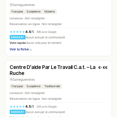
Sarreguemines
Française
Européenne
Moderne
Livraison :
Non renseignée
Réservation en ligne :
Non renseignée
4.5
/5
★★★★★
· 308 avis Google
Aucun avis par la communauté
RANKEAT
Vote rapide
Aucun vote pour le moment
Voir la fiche
→
Ouvert
(07:00 – 19:00)
Centre D’aide Par Le Travail C.a.t. – La
€-€€
N° 21
Ruche
Sarreguemines
Française
Européenne
Traditionnelle
Livraison :
Non renseignée
Réservation en ligne :
Non renseignée
4.5
/5
★★★★★
· 295 avis Google
Aucun avis par la communauté
RANKEAT