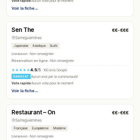
Vote rapide
Aucun vote pour le moment
Voir la fiche
→
Ouvert
(11:45 – 14:00, 17:00 – 21:30)
Sen The
€€-€€€
N° 22
Sarreguemines
Japonaise
Asiatique
Sushi
Livraison :
Non renseignée
Réservation en ligne :
Non renseignée
4.5
/5
★★★★★
· 160 avis Google
Aucun avis par la communauté
RANKEAT
Vote rapide
Aucun vote pour le moment
Voir la fiche
→
Ouvert
(12:00 – 14:00, 19:00 – 21:00)
Restaurant – On
€€-€€€
N° 23
Sarreguemines
Française
Européenne
Moderne
Livraison :
Non renseignée