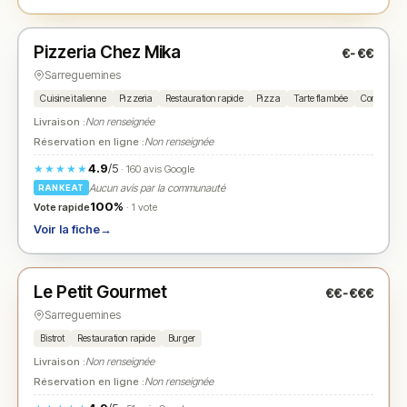
Fermé
(18:00 – 21:30)
Pizzeria Chez Mika
€-€€
N° 2
★
Sarreguemines
Cuisine italienne
Pizzeria
Restauration rapide
Pizza
Tarte flambée
Cordon ble
Livraison :
Non renseignée
Réservation en ligne :
Non renseignée
4.9
/5
★★★★★
· 160 avis Google
Aucun avis par la communauté
RANKEAT
100%
Vote rapide
· 1 vote
Voir la fiche
→
Ouvert
(10:00 – 15:00)
Le Petit Gourmet
€€-€€€
N° 3
★
Sarreguemines
Bistrot
Restauration rapide
Burger
Livraison :
Non renseignée
Réservation en ligne :
Non renseignée