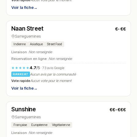
Aucun vote pour le moment
Voir la fiche
→
Ouvert
(11:00 – 14:00, 17:00 – 00:00)
Naan Street
€-€€
N° 12
Sarreguemines
Indienne
Asiatique
Street Food
Livraison :
Non renseignée
Réservation en ligne :
Non renseignée
4.7
/5
★★★★★
· 73 avis Google
Aucun avis par la communauté
RANKEAT
Vote rapide
Aucun vote pour le moment
Voir la fiche
→
Ouvert
(11:30 – 14:30, 18:00 – 22:30)
Sunshine
€€-€€€
N° 13
Sarreguemines
Française
Européenne
Végétarienne
Livraison :
Non renseignée