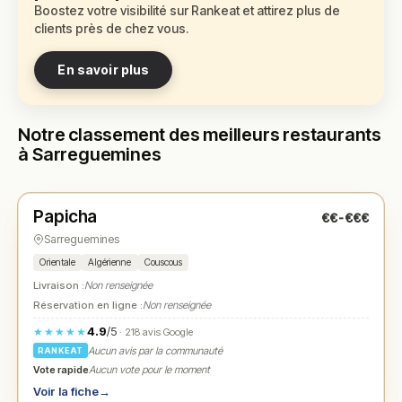
Boostez votre visibilité sur Rankeat et attirez plus de
clients près de chez vous.
En savoir plus
Notre classement des meilleurs restaurants
à Sarreguemines
Fermé
(11:45 – 13:30)
Papicha
€€-€€€
N° 1
★
Sarreguemines
Orientale
Algérienne
Couscous
Livraison :
Non renseignée
Réservation en ligne :
Non renseignée
4.9
/5
★★★★★
· 218 avis Google
Aucun avis par la communauté
RANKEAT
Vote rapide
Aucun vote pour le moment
Voir la fiche
→