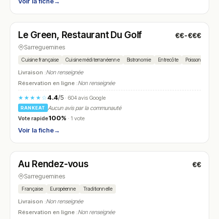
Voir la fiche
→
Ouvert
(12:00 – 15:00, 19:00 – 23:30)
Le Green, Restaurant Du Golf
€€-€€€
N° 27
Sarreguemines
Cuisine française
Cuisine méditerranéenne
Bistronomie
Entrecôte
Poisson
Sala
Livraison :
Non renseignée
Réservation en ligne :
Non renseignée
4.4
/5
★★★★☆
· 604 avis Google
Aucun avis par la communauté
RANKEAT
100%
Vote rapide
· 1 vote
Voir la fiche
→
Fermé
(11:30 – 13:30, 18:30 – 21:30)
Au Rendez-vous
€€
N° 28
Sarreguemines
Française
Européenne
Traditionnelle
Livraison :
Non renseignée
Réservation en ligne :
Non renseignée