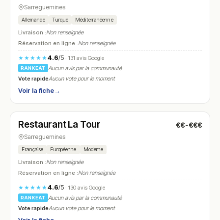
Sarreguemines
Allemande
Turque
Méditerranéenne
Livraison :
Non renseignée
Réservation en ligne :
Non renseignée
4.6
/5
★★★★★
· 131 avis Google
Aucun avis par la communauté
RANKEAT
Vote rapide
Aucun vote pour le moment
Voir la fiche
→
Ouvert
(12:00 – 14:00, 19:00 – 21:00)
Restaurant La Tour
€€-€€€
N° 16
Sarreguemines
Française
Européenne
Moderne
Livraison :
Non renseignée
Réservation en ligne :
Non renseignée
4.6
/5
★★★★★
· 130 avis Google
Aucun avis par la communauté
RANKEAT
Vote rapide
Aucun vote pour le moment