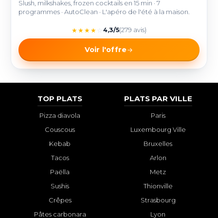
Slush, milkshakes, frozen cocktails en 15 min · 7
programmes · AutoClean · L'apéro de l'été à la maison.
★
★
★
★
☆
4,3/5
(279 avis)
Voir l'offre
TOP PLATS
PLATS PAR VILLE
Pizza diavola
Paris
Couscous
Luxembourg Ville
Kebab
Bruxelles
Tacos
Arlon
Paëlla
Metz
Sushis
Thionville
Crêpes
Strasbourg
Pâtes carbonara
Lyon