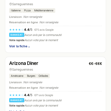
Sarreguemines
Italienne
Pizza
Méditerranéenne
Livraison :
Non renseignée
Réservation en ligne :
Non renseignée
4.4
/5
★★★★☆
· 675 avis Google
Aucun avis par la communauté
RANKEAT
Vote rapide
Aucun vote pour le moment
Voir la fiche
→
Fermé
(11:30 – 13:15, 18:15 – 21:00)
Arizona Diner
€€-€€€
N° 26
Sarreguemines
Américaine
Burgers
Grillades
Livraison :
Non renseignée
Réservation en ligne :
Non renseignée
4.4
/5
★★★★☆
· 671 avis Google
Aucun avis par la communauté
RANKEAT
Vote rapide
Aucun vote pour le moment