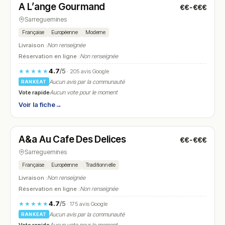
A L’ange Gourmand
€€-€€€
N° 10
Sarreguemines
Française
Européenne
Moderne
Livraison :
Non renseignée
Réservation en ligne :
Non renseignée
4.7
/5
★★★★★
· 205 avis Google
Aucun avis par la communauté
RANKEAT
Vote rapide
Aucun vote pour le moment
Voir la fiche
→
Ouvert
(09:00 – 18:00)
A&a Au Cafe Des Delices
€€-€€€
N° 11
Sarreguemines
Française
Européenne
Traditionnelle
Livraison :
Non renseignée
Réservation en ligne :
Non renseignée
4.7
/5
★★★★★
· 175 avis Google
Aucun avis par la communauté
RANKEAT
Vote rapide