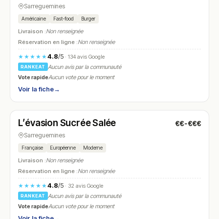
Sarreguemines
Américaine
Fast-food
Burger
Livraison :
Non renseignée
Réservation en ligne :
Non renseignée
4.8
/5
★★★★★
· 134 avis Google
Aucun avis par la communauté
RANKEAT
Vote rapide
Aucun vote pour le moment
Voir la fiche
→
Ouvert
(09:00 – 17:30)
L’évasion Sucrée Salée
€€-€€€
N° 6
Sarreguemines
Française
Européenne
Moderne
Livraison :
Non renseignée
Réservation en ligne :
Non renseignée
4.8
/5
★★★★★
· 32 avis Google
Aucun avis par la communauté
RANKEAT
Vote rapide
Aucun vote pour le moment
Voir la fiche
→