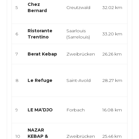
Chez
Eur
5
Creutzwald
32.02 km
Bernard
Bist
Bis
Ristorante
Saarlouis
Cuis
6
33.20 km
Trentino
(Sarrelouis)
pizz
Sna
7
Berat Kebap
Zweibrücken
26.26 km
Bur
Res
rapi
8
Le Refuge
Saint-Avold
28.27 km
pizz
lahm
Cuis
9
LE MA’DJO
Forbach
16.08 km
bras
trad
NAZAR
Sna
10
KEBAP &
Zweibrücken
25.46 km