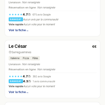
Livraison :
Non renseignée
Réservation en ligne :
Non renseignée
4.7
/5
★★★★★
· 675 avis Google
Aucun avis par la communauté
RANKEAT
Vote rapide
Aucun vote pour le moment
Voir la fiche
→
Ouvert
(11:30 – 14:00, 18:30 – 21:30)
Le César
€€
N° 9
Sarreguemines
Italienne
Pizza
Pâtes
Livraison :
Non renseignée
Réservation en ligne :
Non renseignée
4.7
/5
★★★★★
· 392 avis Google
4.3
/5
· 1 avis communauté
RANKEAT
Vote rapide
Aucun vote pour le moment
Voir la fiche
→
Ouvert
(11:30 – 14:30)