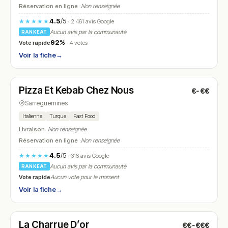
Réservation en ligne :
Non renseignée
4.5
/5
★★★★★
· 2 461 avis Google
Aucun avis par la communauté
RANKEAT
92%
Vote rapide
· 4 votes
Voir la fiche
→
Ouvert
(11:30 – 14:00, 18:00 – 22:00)
Pizza Et Kebab Chez Nous
€-€€
N° 19
Sarreguemines
Italienne
Turque
Fast Food
Livraison :
Non renseignée
Réservation en ligne :
Non renseignée
4.5
/5
★★★★★
· 316 avis Google
Aucun avis par la communauté
RANKEAT
Vote rapide
Aucun vote pour le moment
Voir la fiche
→
Fermé
(12:00 – 13:15, 19:00 – 21:00)
La Charrue D’or
€€-€€€
N° 20