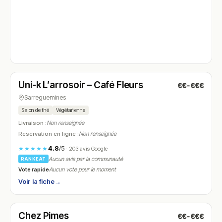
Ouvert
(07:00 – 21:00)
Uni-k L’arrosoir – Café Fleurs
€€-€€€
N° 4
Sarreguemines
Salon de thé
Végétarienne
Livraison :
Non renseignée
Réservation en ligne :
Non renseignée
4.8
/5
★★★★★
· 203 avis Google
Aucun avis par la communauté
RANKEAT
Vote rapide
Aucun vote pour le moment
Voir la fiche
→
Fermé
(11:30 – 13:30, 17:30 – 21:30)
Chez Pimes
€€-€€€
N° 5