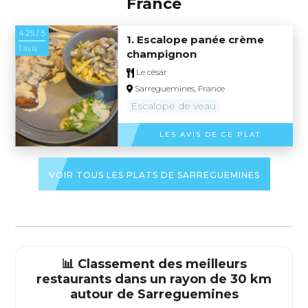
France
4.25 / 5
1. Escalope panée crème
1 avis
champignon
Le césar
Sarreguemines, France
Escalope de veau
LES AVIS DE CE PLAT
VOIR TOUS LES PLATS DE SARREGUEMINES
📊 Classement des meilleurs
restaurants dans un rayon de 30 km
autour de
Sarreguemines