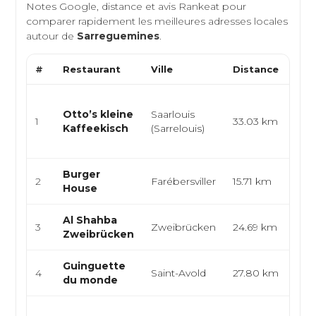
Notes Google, distance et avis Rankeat pour
comparer rapidement les meilleures adresses locales
autour de
Sarreguemines
.
#
Restaurant
Ville
Distance
Typ
Gas
Otto’s kleine
Saarlouis
cuis
1
33.03 km
Kaffeekisch
(Sarrelouis)
cuis
all
Burger
Amé
2
Farébersviller
15.71 km
House
Foo
Al Shahba
Sna
3
Zweibrücken
24.69 km
Zweibrücken
Bur
Guinguette
Fran
4
Saint-Avold
27.80 km
du monde
Inte
Fran