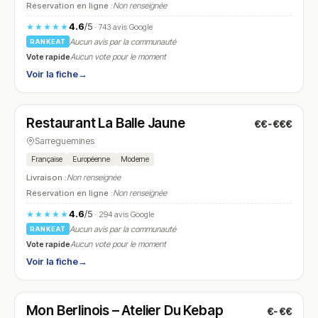
Réservation en ligne :
Non renseignée
4.6
/5
★★★★★
· 743 avis Google
Aucun avis par la communauté
RANKEAT
Vote rapide
Aucun vote pour le moment
Voir la fiche
→
Fermé
(10:00 – 13:30)
Restaurant La Balle Jaune
€€-€€€
N° 14
Sarreguemines
Française
Européenne
Moderne
Livraison :
Non renseignée
Réservation en ligne :
Non renseignée
4.6
/5
★★★★★
· 294 avis Google
Aucun avis par la communauté
RANKEAT
Vote rapide
Aucun vote pour le moment
Voir la fiche
→
Ouvert
(11:00 – 14:00, 18:00 – 22:00)
Mon Berlinois – Atelier Du Kebap
€-€€
N° 15