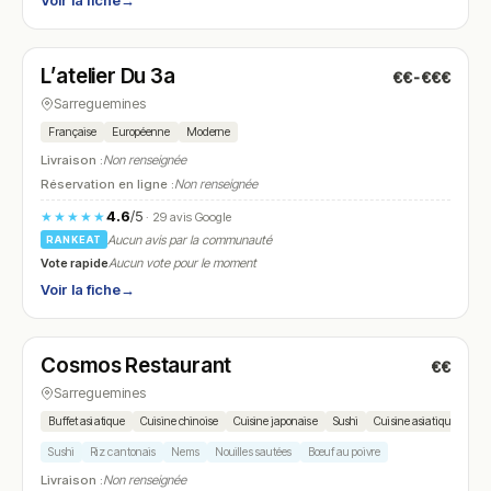
Voir la fiche
→
Fermé
(12:00 – 13:30, 19:00 – 21:00)
L’atelier Du 3a
€€-€€€
N° 17
Sarreguemines
Française
Européenne
Moderne
Livraison :
Non renseignée
Réservation en ligne :
Non renseignée
4.6
/5
★★★★★
· 29 avis Google
Aucun avis par la communauté
RANKEAT
Vote rapide
Aucun vote pour le moment
Voir la fiche
→
Ouvert
(11:50 – 14:30, 18:50 – 22:30)
Cosmos Restaurant
€€
N° 18
Sarreguemines
Buffet asiatique
Cuisine chinoise
Cuisine japonaise
Sushi
Cuisine asiatique
Sushi
Riz cantonais
Nems
Nouilles sautées
Bœuf au poivre
Livraison :
Non renseignée