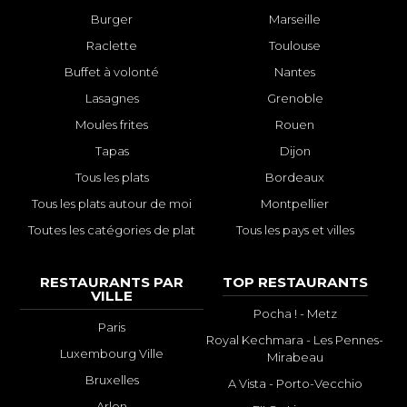
Burger
Marseille
Raclette
Toulouse
Buffet à volonté
Nantes
Lasagnes
Grenoble
Moules frites
Rouen
Tapas
Dijon
Tous les plats
Bordeaux
Tous les plats autour de moi
Montpellier
Toutes les catégories de plat
Tous les pays et villes
RESTAURANTS PAR
TOP RESTAURANTS
VILLE
Pocha ! - Metz
Paris
Royal Kechmara - Les Pennes-
Luxembourg Ville
Mirabeau
Bruxelles
A Vista - Porto-Vecchio
Arlon