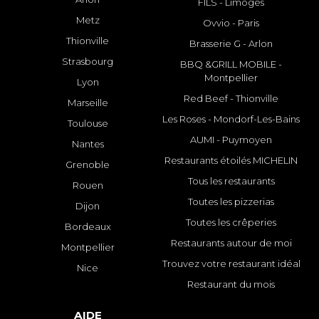
FILS - Limoges
Metz
Ovvio - Paris
Thionville
Brasserie G - Arlon
Strasbourg
BBQ &GRILL MOBILE -
Montpellier
Lyon
Red Beef - Thionville
Marseille
Les Roses - Mondorf-Les-Bains
Toulouse
AUMI - Puymoyen
Nantes
Restaurants étoilés MICHELIN
Grenoble
Tous les restaurants
Rouen
Toutes les pizzerias
Dijon
Toutes les crêperies
Bordeaux
Restaurants autour de moi
Montpellier
Trouvez votre restaurant idéal
Nice
Restaurant du mois
AIDE