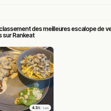
classement des meilleures escalope de ve
s sur Rankeat
4.3
/5
1 avis