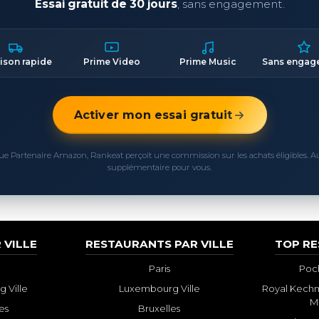
Essai gratuit de 30 jours
, sans engagement.
aison rapide
Prime Video
Prime Music
Sans engag
Activer mon essai gratuit
ue Partenaire Amazon, Rankeat perçoit une commission sur les achats éligibles. 
supplémentaire pour vous.
 VILLE
RESTAURANTS PAR VILLE
TOP R
Paris
Poch
 Ville
Luxembourg Ville
Royal Kechm
M
es
Bruxelles