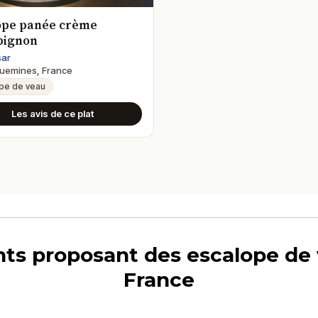
ope panée crème
pignon
sar
uemines, France
pe de veau
Les avis de ce plat
ants proposant des escalope de
France