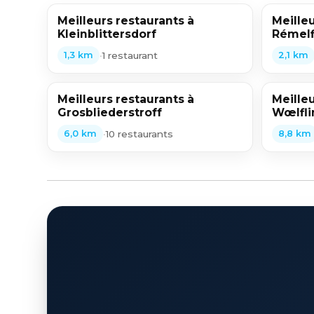
Meilleurs restaurants à
Meilleu
Kleinblittersdorf
Rémelf
•
1 restaurant
1,3 km
2,1 km
Meilleurs restaurants à
Meilleu
Grosbliederstroff
Wœlfli
•
10 restaurants
6,0 km
8,8 km