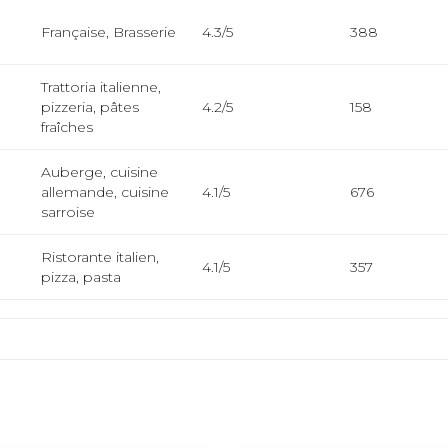
Française, Brasserie
4.3/5
388
Trattoria italienne,
pizzeria, pâtes
4.2/5
158
fraîches
Auberge, cuisine
allemande, cuisine
4.1/5
676
sarroise
Ristorante italien,
4.1/5
357
pizza, pasta