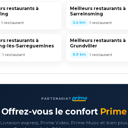
rs restaurants à
Meilleurs restaurants à
ing
Sarreinsming
•
1 restaurant
•
1 restaurant
3,4 km
rs restaurants à
Meilleurs restaurants à
ng-lès-Sarreguemines
Grundviller
•
1 restaurant
•
1 restaurant
9,9 km
prime
PARTENARIAT
Offrez-vous le confort
Prime
Livraison express, Prime Video, Prime Music et bien plus.