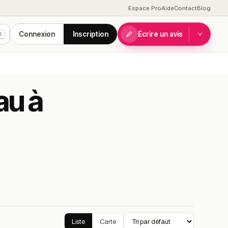
Espace Pro
Aide
Contact
Blog
Connexion
Inscription
Écrire un avis
K
au à
Liste
Carte