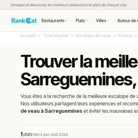
Partagez et découvrez les meilleurs restaurants et plats de chaque ville
Restaurants
Plats
Villes
Autour de 
Accueil
Tous les plats
Escalope de veau
France
Trouver la meill
Sarreguemines,
Vous êtes à la recherche de la meilleure
escalope de 
Nos utilisateurs partagent leurs expériences et reco
de veau à Sarreguemines
et éviter les mauvaises e
1
plats
·
Mis à jour août 2026