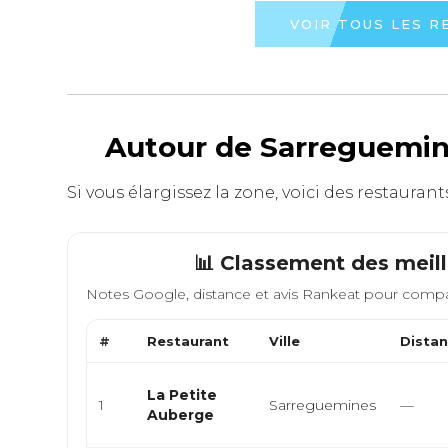
VOIR TOUS LES 
Autour de Sarreguemine
Si vous élargissez la zone, voici des restaura
📊 Classement des meil
Notes Google, distance et avis Rankeat pour compa
#
Restaurant
Ville
Dista
La Petite
1
Sarreguemines
—
Auberge