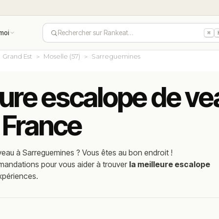
moi
Rechercher sur Rankeat…
⌘
Grand Est
Moselle (57)
Sarreguemines
eure escalope de ve
 France
veau
à
Sarreguemines
? Vous êtes au bon endroit !
mmandations pour vous aider à trouver
la meilleure escalope
xpériences.