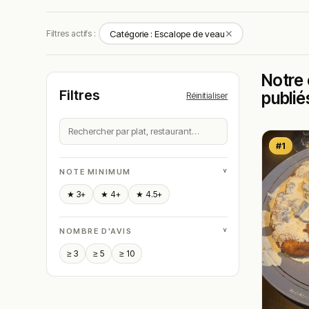
✕
Filtres actifs :
Catégorie : Escalope de veau
Notre 
Filtres
publié
Réinitialiser
#1
˅
NOTE MINIMUM
★ 3+
★ 4+
★ 4.5+
˅
NOMBRE D'AVIS
≥ 3
≥ 5
≥ 10