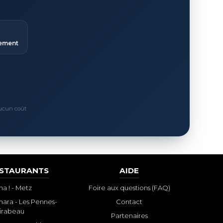
ement
Aucun coût
ESTAURANTS
AIDE
a ! - Metz
Foire aux questions (FAQ)
ara - Les Pennes-
Contact
irabeau
Partenaires