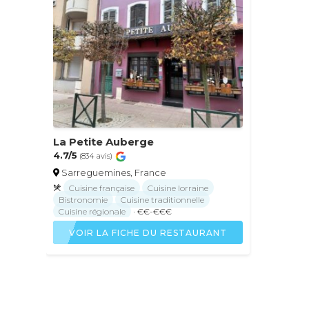
La Petite Auberge
4.7/5
(834 avis)
Sarreguemines, France
Cuisine française
Cuisine lorraine
Bistronomie
Cuisine traditionnelle
Cuisine régionale
· €€-€€€
VOIR LA FICHE DU RESTAURANT