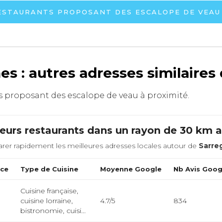
RESTAURANTS PROPOSANT DES ESCALOPE DE VEAU
s : autres adresses similaires
nts proposant des escalope de veau à proximité.
leurs restaurants dans un rayon de 30 km 
rer rapidement les meilleures adresses locales autour de
Sarre
nce
Type de Cuisine
Moyenne Google
Nb Avis Goog
Cuisine française,
cuisine lorraine,
4.7/5
834
bistronomie, cuisi...