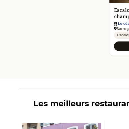
Escal
cham
Le cé
Sarreg
Escalo
Les meilleurs restaur